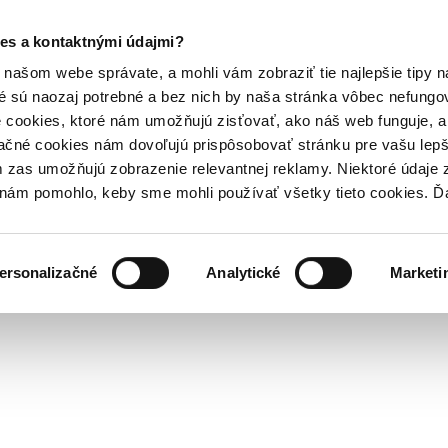
es a kontaktnými údajmi?
našom webe správate, a mohli vám zobraziť tie najlepšie tipy n
é sú naozaj potrebné a bez nich by naša stránka vôbec nefung
 cookies, ktoré nám umožňujú zisťovať, ako náš web funguje, a 
ačné cookies nám dovoľujú prispôsobovať stránku pre vašu lepši
zas umožňujú zobrazenie relevantnej reklamy. Niektoré údaje z
y nám pomohlo, keby sme mohli používať všetky tieto cookies. 
ersonalizačné
Analytické
Marketi