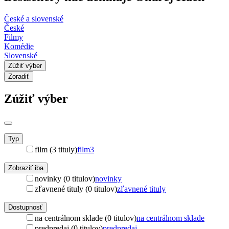
České a slovenské
České
Filmy
Komédie
Slovenské
Zúžiť výber
Zoradiť
Zúžiť výber
Typ
film (3 tituly)
film
3
Zobraziť iba
novinky (0 titulov)
novinky
zľavnené tituly (0 titulov)
zľavnené tituly
Dostupnosť
na centrálnom sklade (0 titulov)
na centrálnom sklade
predpredaj (0 titulov)
predpredaj