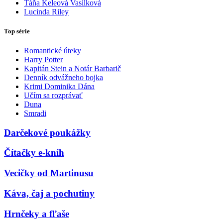
Táňa Keleová Vasilková
Lucinda Riley
Top série
Romantické úteky
Harry Potter
Kapitán Stein a Notár Barbarič
Denník odvážneho bojka
Krimi Dominika Dána
Učím sa rozprávať
Duna
Smradi
Darčekové poukážky
Čítačky e-kníh
Vecičky od Martinusu
Káva, čaj a pochutiny
Hrnčeky a fľaše