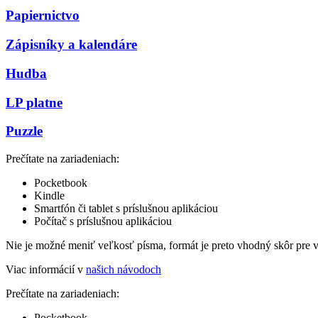
Papiernictvo
Zápisníky a kalendáre
Hudba
LP platne
Puzzle
Prečítate na zariadeniach:
Pocketbook
Kindle
Smartfón či tablet s príslušnou aplikáciou
Počítač s príslušnou aplikáciou
Nie je možné meniť veľkosť písma, formát je preto vhodný skôr pre 
Viac informácií v
našich návodoch
Prečítate na zariadeniach:
Pocketbook