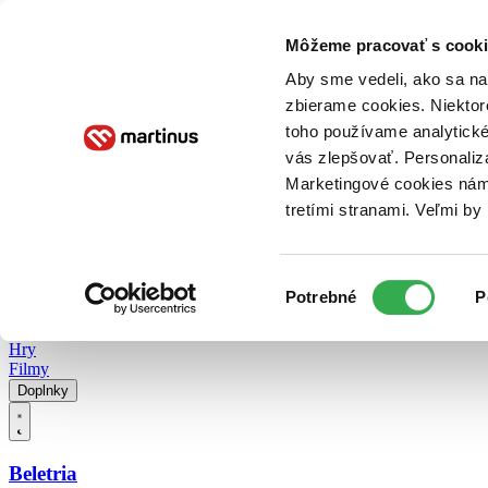
Doručenie
Kníhkupectvá
Knihovrátok
Poukážky
Knižný blog
Kontakt
Môžeme pracovať s cooki
Aby sme vedeli, ako sa na 
zbierame cookies. Niektor
E-knihy
Audioknihy
Hry
Filmy
Knihy
Doplnky
toho používame analytické
vás zlepšovať. Personaliz
Vyhľadávanie
Marketingové cookies nám 
tretími stranami. Veľmi b
Prihlásiť
Vyhľadávanie
Výber
Knihy
Potrebné
P
súhlasu
E-knihy
Audioknihy
Hry
Filmy
Doplnky
Beletria