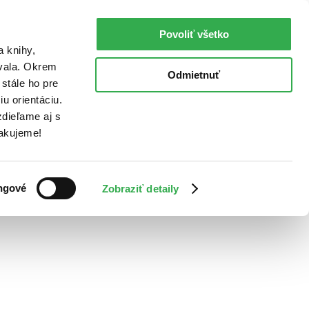
Povoliť všetko
a knihy,
ovala. Okrem
Odmietnuť
stále ho pre
u orientáciu.
dieľame aj s
Ďakujeme!
ngové
Zobraziť detaily