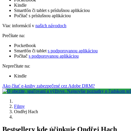
Kindle
Smartfón či tablet s príslušnou aplikáciou
Počítač s príslušnou aplikáciou
Viac informácií v
našich návodoch
Prečítate na:
Pocketbook
Smartfón či tablet
s podporovanou aplikáciou
Počítač
s podporovanou aplikáciou
Neprečítate na:
Kindle
Ako čítať e-knihy zabezpečené cez Adobe DRM?
Filmy
Ondřej Hach
Bestsellery kde účinkuje Ondřej Hach