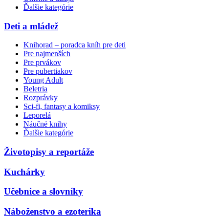
Ďalšie kategórie
Deti a mládež
Knihorad – poradca kníh pre deti
Pre najmenších
Pre prvákov
Pre pubertiakov
Young Adult
Beletria
Rozprávky
Sci-fi, fantasy a komiksy
Leporelá
Náučné knihy
Ďalšie kategórie
Životopisy a reportáže
Kuchárky
Učebnice a slovníky
Náboženstvo a ezoterika