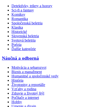
Detektívky, trilery a horory
Sci-fi a fantasy
Komiksy
Romantika
Spoločenská beletria
Klasika
Historické
Slovenská beletria
Svetová beletria
Poézia
Ďalšie kategórie
Náučná a odborná
Motivácia a sebarozvoj
Biznis a manažment
Humanitné a spoločenské vedy
História
Životopisy a reportáže
Vzťahy a rodina
Zdravie a životný štýl
Počítače a internet
Hobby
Umenie a dizajn