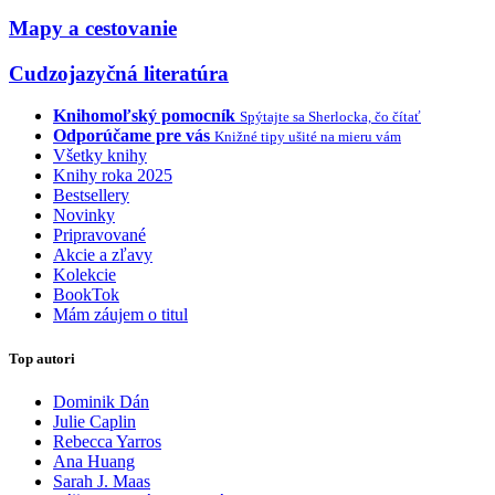
Mapy a cestovanie
Cudzojazyčná literatúra
Knihomoľský pomocník
Spýtajte sa Sherlocka, čo čítať
Odporúčame pre vás
Knižné tipy ušité na mieru vám
Všetky knihy
Knihy roka 2025
Bestsellery
Novinky
Pripravované
Akcie a zľavy
Kolekcie
BookTok
Mám záujem o titul
Top autori
Dominik Dán
Julie Caplin
Rebecca Yarros
Ana Huang
Sarah J. Maas