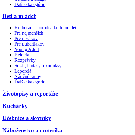
Ďalšie kategórie
Deti a mládež
Knihorad – poradca kníh pre deti
Pre najmenších
Pre prvákov
Pre pubertiakov
Young Adult
Beletria
Rozprávky
Sci-fi, fantasy a komiksy
Leporelá
Náučné knihy
Ďalšie kategórie
Životopisy a reportáže
Kuchárky
Učebnice a slovníky
Náboženstvo a ezoterika