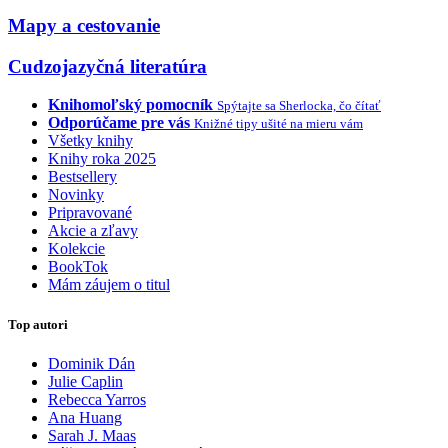
Mapy a cestovanie
Cudzojazyčná literatúra
Knihomoľský pomocník
Spýtajte sa Sherlocka, čo čítať
Odporúčame pre vás
Knižné tipy ušité na mieru vám
Všetky knihy
Knihy roka 2025
Bestsellery
Novinky
Pripravované
Akcie a zľavy
Kolekcie
BookTok
Mám záujem o titul
Top autori
Dominik Dán
Julie Caplin
Rebecca Yarros
Ana Huang
Sarah J. Maas