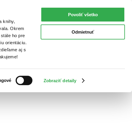
Povoliť všetko
a knihy,
ovala. Okrem
Odmietnuť
stále ho pre
u orientáciu.
dieľame aj s
Ďakujeme!
ngové
Zobraziť detaily