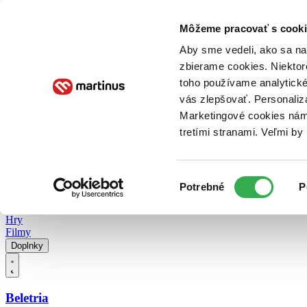
Doručenie
Kníhkupectvá
Knihovrátok
Poukážky
Knižný blog
Kontakt
Môžeme pracovať s cooki
Aby sme vedeli, ako sa na 
zbierame cookies. Niektor
E-knihy
Audioknihy
Hry
Filmy
Knihy
Doplnky
toho používame analytické
vás zlepšovať. Personaliz
Vyhľadávanie
Marketingové cookies nám 
tretími stranami. Veľmi b
Prihlásiť
Vyhľadávanie
Výber
Knihy
Potrebné
P
súhlasu
E-knihy
Audioknihy
Hry
Filmy
Doplnky
Beletria