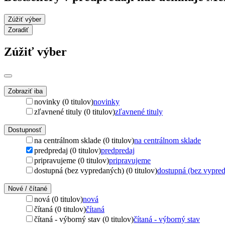
Zúžiť výber
Zoradiť
Zúžiť výber
Zobraziť iba
novinky (0 titulov)
novinky
zľavnené tituly (0 titulov)
zľavnené tituly
Dostupnosť
na centrálnom sklade (0 titulov)
na centrálnom sklade
predpredaj (0 titulov)
predpredaj
pripravujeme (0 titulov)
pripravujeme
dostupná (bez vypredaných) (0 titulov)
dostupná (bez vypre
Nové / čítané
nová (0 titulov)
nová
čítaná (0 titulov)
čítaná
čítaná - výborný stav (0 titulov)
čítaná - výborný stav