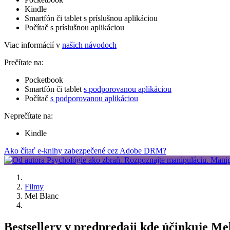
Kindle
Smartfón či tablet s príslušnou aplikáciou
Počítač s príslušnou aplikáciou
Viac informácií v
našich návodoch
Prečítate na:
Pocketbook
Smartfón či tablet
s podporovanou aplikáciou
Počítač
s podporovanou aplikáciou
Neprečítate na:
Kindle
Ako čítať e-knihy zabezpečené cez Adobe DRM?
Filmy
Mel Blanc
Bestsellery v predpredaji kde účinkuje M