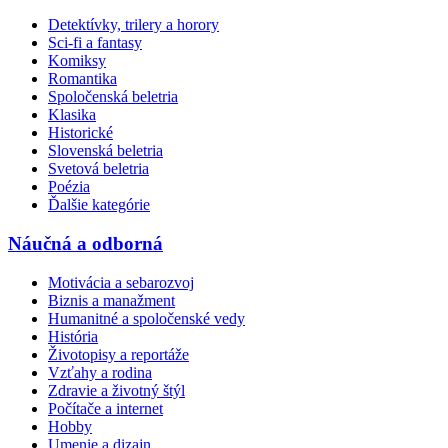
Detektívky, trilery a horory
Sci-fi a fantasy
Komiksy
Romantika
Spoločenská beletria
Klasika
Historické
Slovenská beletria
Svetová beletria
Poézia
Ďalšie kategórie
Náučná a odborná
Motivácia a sebarozvoj
Biznis a manažment
Humanitné a spoločenské vedy
História
Životopisy a reportáže
Vzťahy a rodina
Zdravie a životný štýl
Počítače a internet
Hobby
Umenie a dizajn