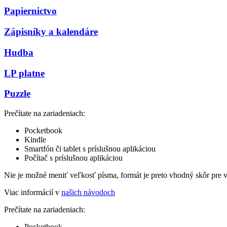
Papiernictvo
Zápisníky a kalendáre
Hudba
LP platne
Puzzle
Prečítate na zariadeniach:
Pocketbook
Kindle
Smartfón či tablet s príslušnou aplikáciou
Počítač s príslušnou aplikáciou
Nie je možné meniť veľkosť písma, formát je preto vhodný skôr pre 
Viac informácií v
našich návodoch
Prečítate na zariadeniach:
Pocketbook