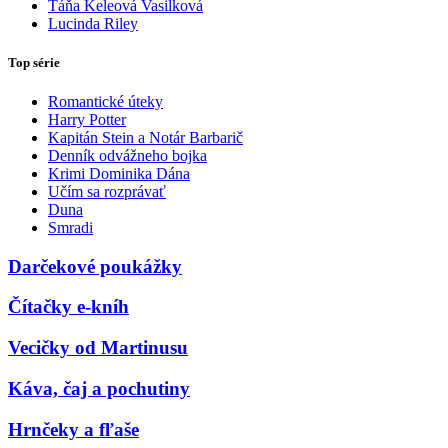
Táňa Keleová Vasilková
Lucinda Riley
Top série
Romantické úteky
Harry Potter
Kapitán Stein a Notár Barbarič
Denník odvážneho bojka
Krimi Dominika Dána
Učím sa rozprávať
Duna
Smradi
Darčekové poukážky
Čítačky e-kníh
Vecičky od Martinusu
Káva, čaj a pochutiny
Hrnčeky a fľaše