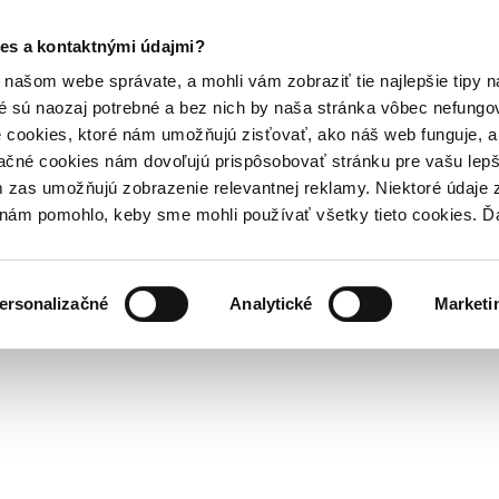
es a kontaktnými údajmi?
našom webe správate, a mohli vám zobraziť tie najlepšie tipy n
é sú naozaj potrebné a bez nich by naša stránka vôbec nefung
 cookies, ktoré nám umožňujú zisťovať, ako náš web funguje, a 
ačné cookies nám dovoľujú prispôsobovať stránku pre vašu lepši
zas umožňujú zobrazenie relevantnej reklamy. Niektoré údaje z
y nám pomohlo, keby sme mohli používať všetky tieto cookies. 
ersonalizačné
Analytické
Marketi