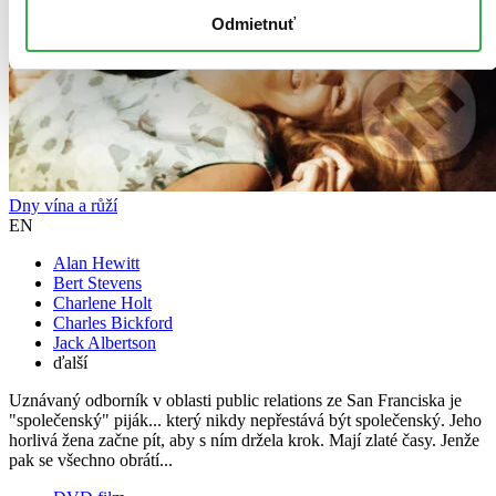
Odmietnuť
Dny vína a růží
EN
Alan Hewitt
Bert Stevens
Charlene Holt
Charles Bickford
Jack Albertson
ďalší
Uznávaný odborník v oblasti public relations ze San Franciska je
"společenský" piják... který nikdy nepřestává být společenský. Jeho
horlivá žena začne pít, aby s ním držela krok. Mají zlaté časy. Jenže
pak se všechno obrátí...