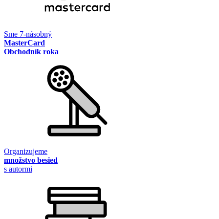
Sme 7-násobný
MasterCard
Obchodník roka
Organizujeme
množstvo besied
s autormi