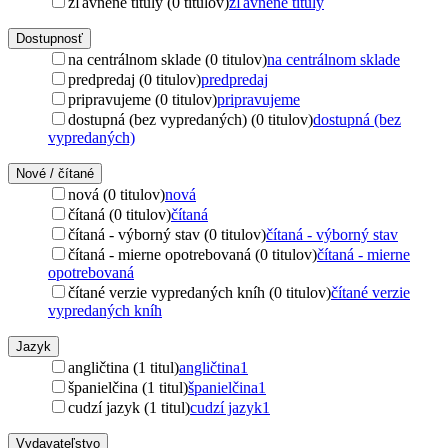
zľavnené tituly (0 titulov)
zľavnené tituly
Dostupnosť
na centrálnom sklade (0 titulov)
na centrálnom sklade
predpredaj (0 titulov)
predpredaj
pripravujeme (0 titulov)
pripravujeme
dostupná (bez vypredaných) (0 titulov)
dostupná (bez
vypredaných)
Nové / čítané
nová (0 titulov)
nová
čítaná (0 titulov)
čítaná
čítaná - výborný stav (0 titulov)
čítaná - výborný stav
čítaná - mierne opotrebovaná (0 titulov)
čítaná - mierne
opotrebovaná
čítané verzie vypredaných kníh (0 titulov)
čítané verzie
vypredaných kníh
Jazyk
angličtina (1 titul)
angličtina
1
španielčina (1 titul)
španielčina
1
cudzí jazyk (1 titul)
cudzí jazyk
1
Vydavateľstvo