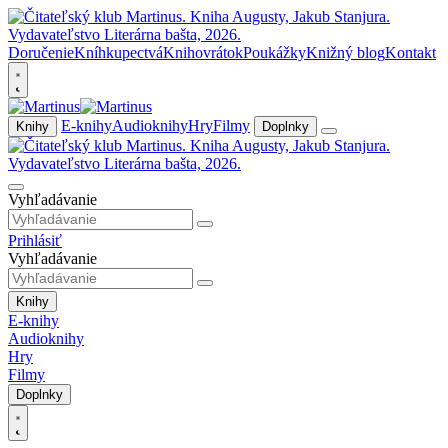
Doručenie
Kníhkupectvá
Knihovrátok
Poukážky
Knižný blog
Kontakt
E-knihy
Audioknihy
Hry
Filmy
Knihy
Doplnky
Vyhľadávanie
Prihlásiť
Vyhľadávanie
Knihy
E-knihy
Audioknihy
Hry
Filmy
Doplnky