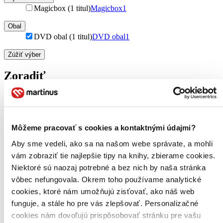
Magicbox (1 titul)
Magicbox
1
Obal
DVD obal (1 titul)
DVD obal
1
Zúžiť výber
Zoradiť
Bestsellery
Môžeme pracovať s cookies a kontaktnými údajmi?
Top hodnotené
Novinky
Aby sme vedeli, ako sa na našom webe správate, a mohli
Najdrahšie
vám zobraziť tie najlepšie tipy na knihy, zbierame cookies.
Najlacnejšie
Niektoré sú naozaj potrebné a bez nich by naša stránka
Najvyššia zľava
vôbec nefungovala. Okrem toho používame analytické
cookies, ktoré nám umožňujú zisťovať, ako náš web
Použité filtre
Zrušiť filtre
funguje, a stále ho pre vás zlepšovať. Personalizačné
DVD obal
cookies nám dovoľujú prispôsobovať stránku pre vašu