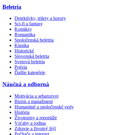
Beletria
Detektívky, trilery a horory
Sci-fi a fantasy
Komiksy
Romantika
Spoločenská beletria
Klasika
Historické
Slovenská beletria
Svetová beletria
Poézia
Ďalšie kategórie
Náučná a odborná
Motivácia a sebarozvoj
Biznis a manažment
Humanitné a spoločenské vedy
História
Životopisy a reportáže
Vzťahy a rodina
Zdravie a životný štýl
Počítače a internet