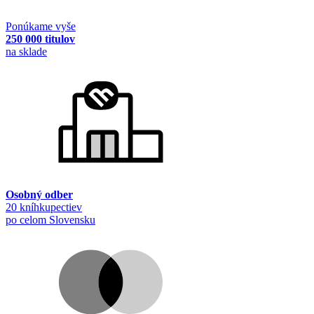
Ponúkame vyše
250 000 titulov
na sklade
Osobný odber
20 kníhkupectiev
po celom Slovensku