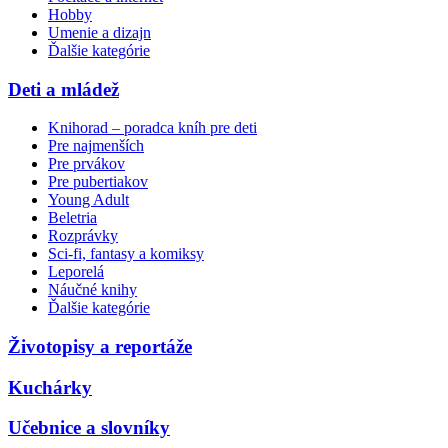
Hobby
Umenie a dizajn
Ďalšie kategórie
Deti a mládež
Knihorad – poradca kníh pre deti
Pre najmenších
Pre prvákov
Pre pubertiakov
Young Adult
Beletria
Rozprávky
Sci-fi, fantasy a komiksy
Leporelá
Náučné knihy
Ďalšie kategórie
Životopisy a reportáže
Kuchárky
Učebnice a slovníky