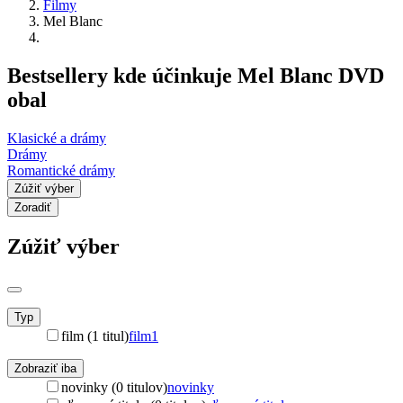
Filmy
Mel Blanc
Bestsellery kde účinkuje Mel Blanc DVD
obal
Klasické a drámy
Drámy
Romantické drámy
Zúžiť výber
Zoradiť
Zúžiť výber
Typ
film (1 titul)
film
1
Zobraziť iba
novinky (0 titulov)
novinky