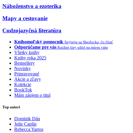
Náboženstvo a ezoterika
Mapy a cestovanie
Cudzojazyčná literatúra
Knihomoľský pomocník
Spýtajte sa Sherlocka, čo čítať
Odporúčame pre vás
Knižné tipy ušité na mieru vám
Všetky knihy
Knihy roka 2025
Bestsellery
Novinky
Pripravované
Akcie a zľavy
Kolekcie
BookTok
Mám záujem o titul
Top autori
Dominik Dán
Julie Caplin
Rebecca Yarros