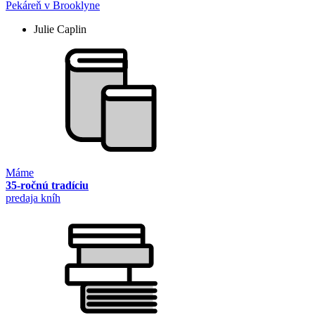
Pekáreň v Brooklyne
Julie Caplin
Máme
35-ročnú tradíciu
predaja kníh