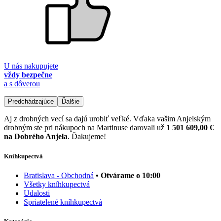
U nás nakupujete
vždy bezpečne
a s dôverou
Predchádzajúce
Ďalšie
Aj z drobných vecí sa dajú urobiť veľké. Vďaka vašim Anjelským
drobným ste pri nákupoch na Martinuse darovali už
1 501 609,00 €
na Dobrého Anjela
. Ďakujeme!
Kníhkupectvá
Bratislava - Obchodná
• Otvárame o 10:00
Všetky kníhkupectvá
Udalosti
Spriatelené kníhkupectvá