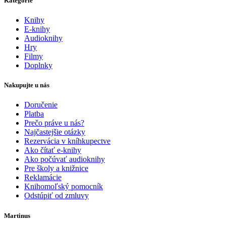
Kategórie
Knihy
E-knihy
Audioknihy
Hry
Filmy
Doplnky
Nakupujte u nás
Doručenie
Platba
Prečo práve u nás?
Najčastejšie otázky
Rezervácia v kníhkupectve
Ako čítať e-knihy
Ako počúvať audioknihy
Pre školy a knižnice
Reklamácie
Knihomoľský pomocník
Odstúpiť od zmluvy
Martinus