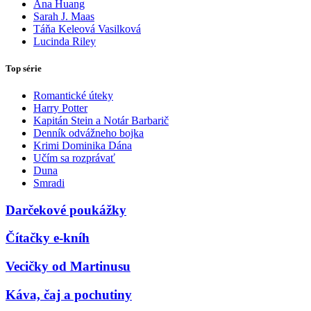
Ana Huang
Sarah J. Maas
Táňa Keleová Vasilková
Lucinda Riley
Top série
Romantické úteky
Harry Potter
Kapitán Stein a Notár Barbarič
Denník odvážneho bojka
Krimi Dominika Dána
Učím sa rozprávať
Duna
Smradi
Darčekové poukážky
Čítačky e-kníh
Vecičky od Martinusu
Káva, čaj a pochutiny