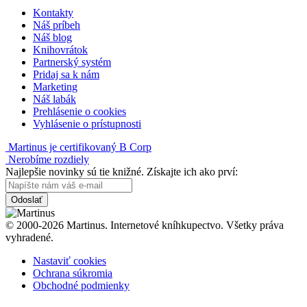
Kontakty
Náš príbeh
Náš blog
Knihovrátok
Partnerský systém
Pridaj sa k nám
Marketing
Náš labák
Prehlásenie o cookies
Vyhlásenie o prístupnosti
Martinus je certifikovaný B Corp
Nerobíme rozdiely
Najlepšie novinky sú tie knižné. Získajte ich ako prví:
Odoslať
© 2000-2026 Martinus. Internetové kníhkupectvo. Všetky práva
vyhradené.
Nastaviť cookies
Ochrana súkromia
Obchodné podmienky