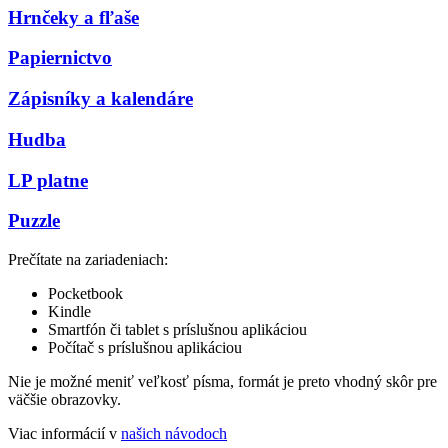
Hrnčeky a fľaše
Papiernictvo
Zápisníky a kalendáre
Hudba
LP platne
Puzzle
Prečítate na zariadeniach:
Pocketbook
Kindle
Smartfón či tablet s príslušnou aplikáciou
Počítač s príslušnou aplikáciou
Nie je možné meniť veľkosť písma, formát je preto vhodný skôr pre
väčšie obrazovky.
Viac informácií v
našich návodoch