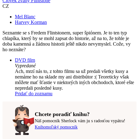
Človek zvaný Flintstone
CZ
Mel Blanc
Harvey Korman
Seznamte se s Fredem Flintstonem, super špiónem. Je to ten typ
chlapíka, který by se mohl zapsat do historie, až na to, že tohle je
doba kamenná a žádnou historii ještě nikdo nevymyslel. Cože, vy
ho neznáte?
DVD film
Vypredané
Ach, mrzí nás to, z tohto filmu sa už predali všetky kusy a
nemáme ho na sklade my ani distribútor :( Teoreticky však
môžete mať šťastie v niektorých iných obchodoch, ktoré ešte
nepredali posledné kusy.
Pridať do zoznamu
Chcete poradiť knihu?
Náš pomocník Sherlock vám ju s radosťou vypátra!
Knihomoľský pomocník