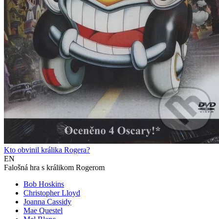
Kto obvinil králika Rogera?
EN
Falošná hra s králikom Rogerom
Bob Hoskins
Christopher Lloyd
Joanna Cassidy
Mae Questel