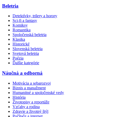
Beletria
Detektívky, trilery a horory
Sci-fi a fantasy
Komiksy
Romantika
Spoločenská beletria
Klasika
Historické
Slovenská beletria
Svetová beletria
Poézia
Ďalšie kategórie
Náučná a odborná
Motivácia a sebarozvoj
Biznis a manažment
Humanitné a spoločenské vedy
História
Životopisy a reportáže
Vzťahy a rodina
Zdravie a životný štýl
Počítače a internet