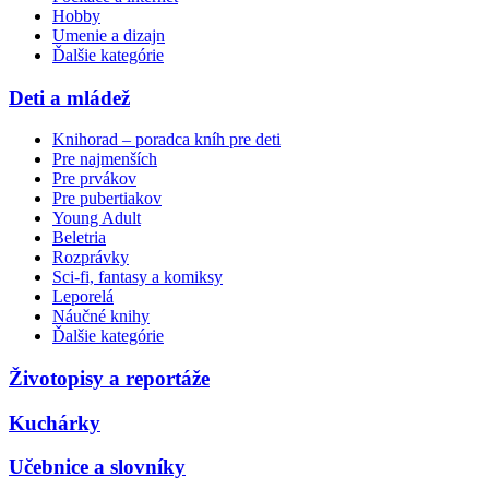
Hobby
Umenie a dizajn
Ďalšie kategórie
Deti a mládež
Knihorad – poradca kníh pre deti
Pre najmenších
Pre prvákov
Pre pubertiakov
Young Adult
Beletria
Rozprávky
Sci-fi, fantasy a komiksy
Leporelá
Náučné knihy
Ďalšie kategórie
Životopisy a reportáže
Kuchárky
Učebnice a slovníky