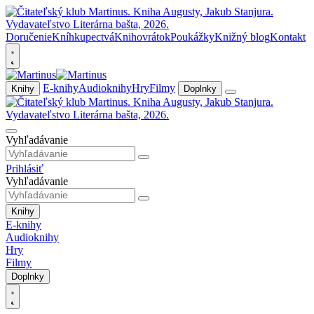
Doručenie
Kníhkupectvá
Knihovrátok
Poukážky
Knižný blog
Kontakt
E-knihy
Audioknihy
Hry
Filmy
Knihy
Doplnky
Vyhľadávanie
Prihlásiť
Vyhľadávanie
Knihy
E-knihy
Audioknihy
Hry
Filmy
Doplnky