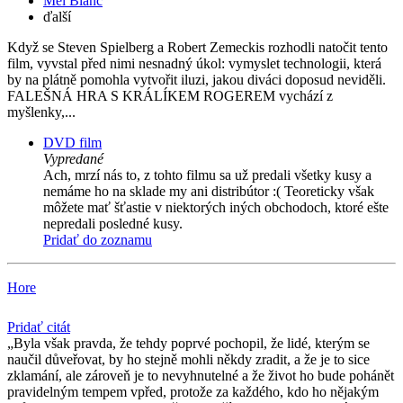
Mel Blanc
ďalší
Když se Steven Spielberg a Robert Zemeckis rozhodli natočit tento
film, vyvstal před nimi nesnadný úkol: vymyslet technologii, která
by na plátně pomohla vytvořit iluzi, jakou diváci doposud neviděli.
FALEŠNÁ HRA S KRÁLÍKEM ROGEREM vychází z
myšlenky,...
DVD film
Vypredané
Ach, mrzí nás to, z tohto filmu sa už predali všetky kusy a
nemáme ho na sklade my ani distribútor :( Teoreticky však
môžete mať šťastie v niektorých iných obchodoch, ktoré ešte
nepredali posledné kusy.
Pridať do zoznamu
Hore
Pridať citát
Byla však pravda, že tehdy poprvé pochopil, že lidé, kterým se
naučil důveřovat, by ho stejně mohli někdy zradit, a že je to sice
zklamání, ale zároveň je to nevyhnutelné a že život ho bude pohánět
pravidelným tempem vpřed, protože za každého, kdo ho nějakým