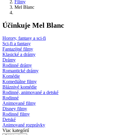
Filmy
Mel Blanc
Účinkuje Mel Blanc
Horory, fantasy a sci-fi
Sci-fi a fantasy
Fantazijné filmy
Klasické a drámy
Drámy
Rodinné drámy
Romantické drámy
Komédie
Komediálne filmy
Bláznivé komédie
Rodinné, animované a detské
Rodinné
Animované filmy
Disney filmy
Rodinné filmy
Detské
Animované rozprávky
Viac kategórií