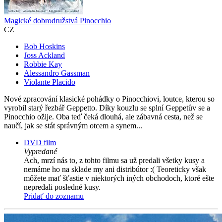
Magické dobrodružstvá Pinocchio
CZ
Bob Hoskins
Joss Ackland
Robbie Kay
Alessandro Gassman
Violante Placido
Nové zpracování klasické pohádky o Pinocchiovi, loutce, kterou so
vyrobil starý řezbář Geppetto. Díky kouzlu se splní Geppetův se a
Pinocchio ožije. Oba teď čeká dlouhá, ale zábavná cesta, než se
naučí, jak se stát správným otcem a synem...
DVD film
Vypredané
Ach, mrzí nás to, z tohto filmu sa už predali všetky kusy a
nemáme ho na sklade my ani distribútor :( Teoreticky však
môžete mať šťastie v niektorých iných obchodoch, ktoré ešte
nepredali posledné kusy.
Pridať do zoznamu