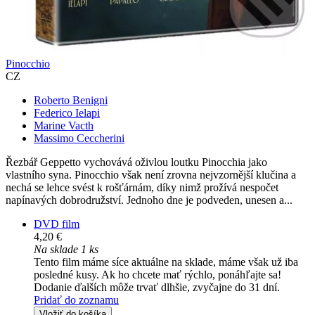
Pinocchio
CZ
Roberto Benigni
Federico Ielapi
Marine Vacth
Massimo Ceccherini
Řezbář Geppetto vychovává oživlou loutku Pinocchia jako
vlastního syna. Pinocchio však není zrovna nejvzornější klučina a
nechá se lehce svést k rošťárnám, díky nimž prožívá nespočet
napínavých dobrodružství. Jednoho dne je podveden, unesen a...
DVD film
4,20 €
Na sklade 1 ks
Tento film máme síce aktuálne na sklade, máme však už iba
posledné kusy. Ak ho chcete mať rýchlo, ponáhľajte sa!
Dodanie ďalších môže trvať dlhšie, zvyčajne do 31 dní.
Pridať do zoznamu
Vložiť do košíka