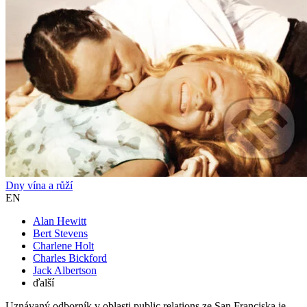
Dny vína a růží
EN
Alan Hewitt
Bert Stevens
Charlene Holt
Charles Bickford
Jack Albertson
ďalší
Uznávaný odborník v oblasti public relations ze San Franciska je