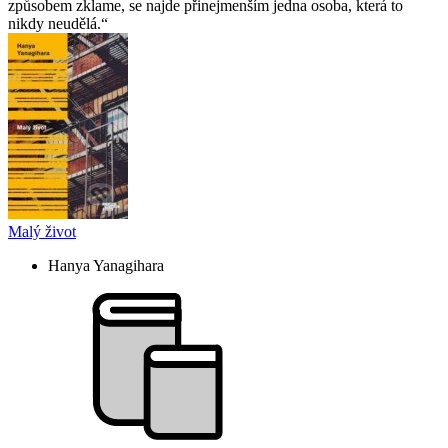
způsobem zklame, se najde přinejmenším jedna osoba, která to
nikdy neudělá.
Malý život
Hanya Yanagihara