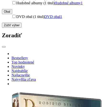
Hudobné albumy (1 titul)
Hudobné albumy
1
Obal
DVD obal (1 titul)
DVD obal
1
Zúžiť výber
Zoradiť
Bestsellery
Top hodnotené
Novinky
Najdrahšie
Najlacnejšie
Najvyššia zľava