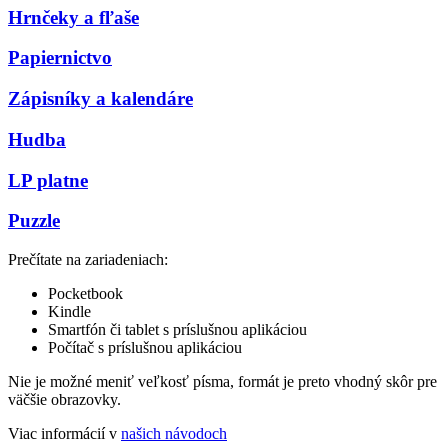
Hrnčeky a fľaše
Papiernictvo
Zápisníky a kalendáre
Hudba
LP platne
Puzzle
Prečítate na zariadeniach:
Pocketbook
Kindle
Smartfón či tablet s príslušnou aplikáciou
Počítač s príslušnou aplikáciou
Nie je možné meniť veľkosť písma, formát je preto vhodný skôr pre
väčšie obrazovky.
Viac informácií v
našich návodoch