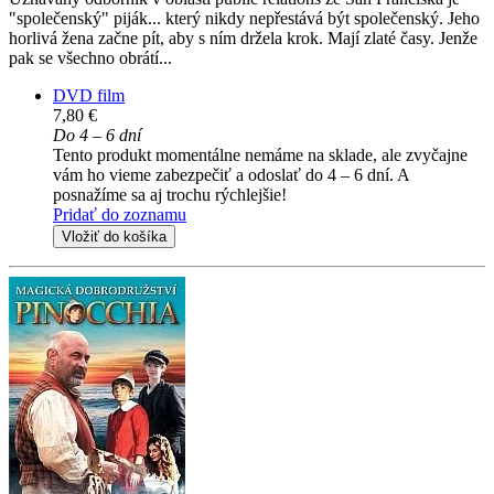
"společenský" piják... který nikdy nepřestává být společenský. Jeho
horlivá žena začne pít, aby s ním držela krok. Mají zlaté časy. Jenže
pak se všechno obrátí...
DVD film
7,80 €
Do 4 – 6 dní
Tento produkt momentálne nemáme na sklade, ale zvyčajne
vám ho vieme zabezpečiť a odoslať do 4 – 6 dní. A
posnažíme sa aj trochu rýchlejšie!
Pridať do zoznamu
Vložiť do košíka