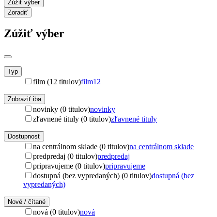
Zúžiť výber
Zoradiť
Zúžiť výber
Typ
film (12 titulov)
film
12
Zobraziť iba
novinky (0 titulov)
novinky
zľavnené tituly (0 titulov)
zľavnené tituly
Dostupnosť
na centrálnom sklade (0 titulov)
na centrálnom sklade
predpredaj (0 titulov)
predpredaj
pripravujeme (0 titulov)
pripravujeme
dostupná (bez vypredaných) (0 titulov)
dostupná (bez
vypredaných)
Nové / čítané
nová (0 titulov)
nová