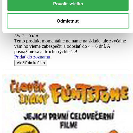
Povoliť všetko
plátno jednu z nejznámějších nejoblíbenějších pohádek. Tento
komik od pánaboha napsal, zrežíroval a zahrál si hlavní roli v
klasickém příběhu o tom, ...
Odmietnuť
DVD film
1,99 €
Do 4 – 6 dní
Tento produkt momentálne nemáme na sklade, ale zvyčajne
vám ho vieme zabezpečiť a odoslať do 4 – 6 dní. A
posnažíme sa aj trochu rýchlejšie!
Pridať do zoznamu
Vložiť do košíka