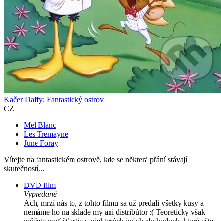
Kačer Daffy: Fantastický ostrov
CZ
Mel Blanc
Les Tremayne
June Foray
Vítejte na fantastickém ostrově, kde se některá přání stávají
skutečností...
DVD film
Vypredané
Ach, mrzí nás to, z tohto filmu sa už predali všetky kusy a
nemáme ho na sklade my ani distribútor :( Teoreticky však
môžete mať šťastie v niektorých iných obchodoch, ktoré ešte