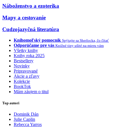
Náboženstvo a ezoterika
Mapy a cestovanie
Cudzojazyčná literatúra
Knihomoľský pomocník
Spýtajte sa Sherlocka, čo čítať
Odporúčame pre vás
Knižné tipy ušité na mieru vám
Všetky knihy
Knihy roka 2025
Bestsellery
Novinky
Pripravované
Akcie a zľavy
Kolekcie
BookTok
Mám záujem o titul
Top autori
Dominik Dán
Julie Caplin
Rebecca Yarros