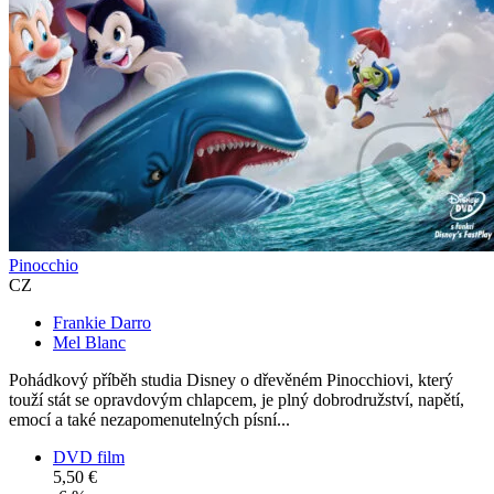
Pinocchio
CZ
Frankie Darro
Mel Blanc
Pohádkový příběh studia Disney o dřevěném Pinocchiovi, který
touží stát se opravdovým chlapcem, je plný dobrodružství, napětí,
emocí a také nezapomenutelných písní...
DVD film
5,50 €