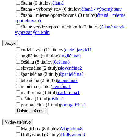
čítaná (0 titulov)
čítaná
čítaná - výborný stav (0 titulov)
čítaná - výborný stav
čítaná - mierne opotrebovaná (0 titulov)
čítaná - mierne
opotrebovaná
čítané verzie vypredaných kníh (0 titulov)
čítané verzie
vypredaných kníh
Jazyk
cudzí jazyk (11 titulov)
cudzí jazyk
11
angličtina (9 titulov)
angličtina
9
čeština (8 titulov)
čeština
8
slovenčina (2 tituly)
slovenčina
2
španielčina (2 tituly)
španielčina
2
taliančina (2 tituly)
taliančina
2
nemčina (1 titul)
nemčina
1
maďarčina (1 titul)
maďarčina
1
ruština (1 titul)
ruština
1
portugalčina (1 titul)
portugalčina
1
Ďalšie možnosti
Vydavateľstvo
Magicbox (8 titulov)
Magicbox
8
Hollywood (3 tituly)
Hollywood
3