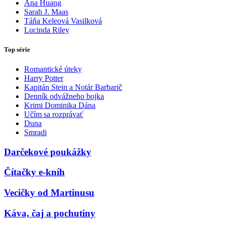
Ana Huang
Sarah J. Maas
Táňa Keleová Vasilková
Lucinda Riley
Top série
Romantické úteky
Harry Potter
Kapitán Stein a Notár Barbarič
Denník odvážneho bojka
Krimi Dominika Dána
Učím sa rozprávať
Duna
Smradi
Darčekové poukážky
Čítačky e-kníh
Vecičky od Martinusu
Káva, čaj a pochutiny