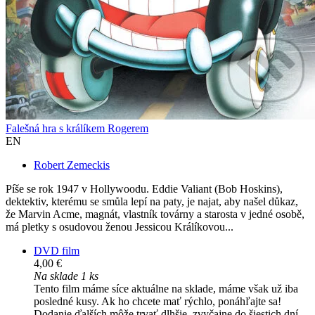
Falešná hra s králíkem Rogerem
EN
Robert Zemeckis
Píše se rok 1947 v Hollywoodu. Eddie Valiant (Bob Hoskins),
dektektiv, kterému se smůla lepí na paty, je najat, aby našel důkaz,
že Marvin Acme, magnát, vlastník továrny a starosta v jedné osobě,
má pletky s osudovou ženou Jessicou Králíkovou...
DVD film
4,00 €
Na sklade 1 ks
Tento film máme síce aktuálne na sklade, máme však už iba
posledné kusy. Ak ho chcete mať rýchlo, ponáhľajte sa!
Dodanie ďalších môže trvať dlhšie, zvyčajne do šiestich dní.