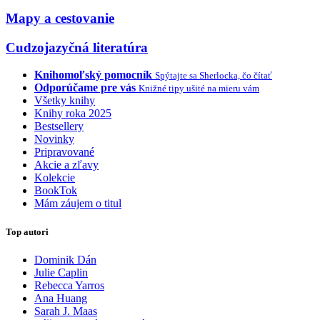
Mapy a cestovanie
Cudzojazyčná literatúra
Knihomoľský pomocník
Spýtajte sa Sherlocka, čo čítať
Odporúčame pre vás
Knižné tipy ušité na mieru vám
Všetky knihy
Knihy roka 2025
Bestsellery
Novinky
Pripravované
Akcie a zľavy
Kolekcie
BookTok
Mám záujem o titul
Top autori
Dominik Dán
Julie Caplin
Rebecca Yarros
Ana Huang
Sarah J. Maas