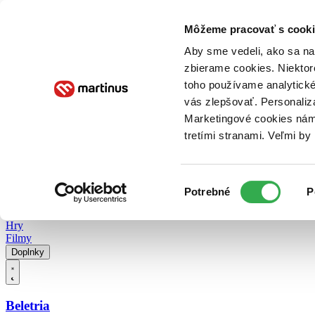
Doručenie
Kníhkupectvá
Knihovrátok
Poukážky
Knižný blog
Kontakt
Môžeme pracovať s cooki
Aby sme vedeli, ako sa na 
zbierame cookies. Niektor
E-knihy
Audioknihy
Hry
Filmy
Knihy
Doplnky
toho používame analytické
vás zlepšovať. Personaliz
Vyhľadávanie
Marketingové cookies nám 
tretími stranami. Veľmi b
Prihlásiť
Vyhľadávanie
Výber
Knihy
Potrebné
P
súhlasu
E-knihy
Audioknihy
Hry
Filmy
Doplnky
Beletria