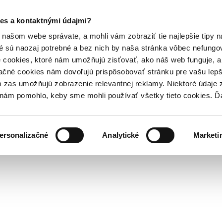
es a kontaktnými údajmi?
našom webe správate, a mohli vám zobraziť tie najlepšie tipy n
é sú naozaj potrebné a bez nich by naša stránka vôbec nefung
 cookies, ktoré nám umožňujú zisťovať, ako náš web funguje, a 
ačné cookies nám dovoľujú prispôsobovať stránku pre vašu lepši
zas umožňujú zobrazenie relevantnej reklamy. Niektoré údaje z
y nám pomohlo, keby sme mohli používať všetky tieto cookies. 
ersonalizačné
Analytické
Marketi