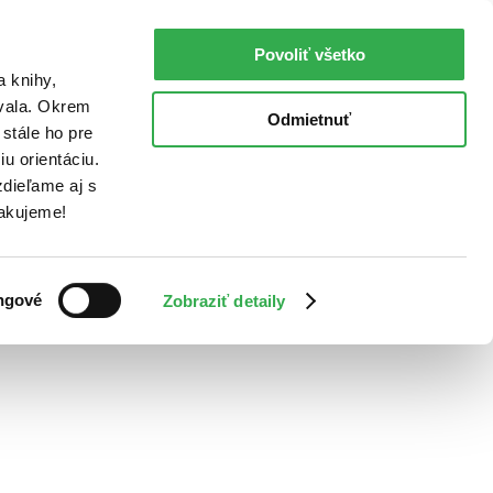
Povoliť všetko
a knihy,
ovala. Okrem
Odmietnuť
stále ho pre
u orientáciu.
dieľame aj s
Ďakujeme!
ngové
Zobraziť detaily