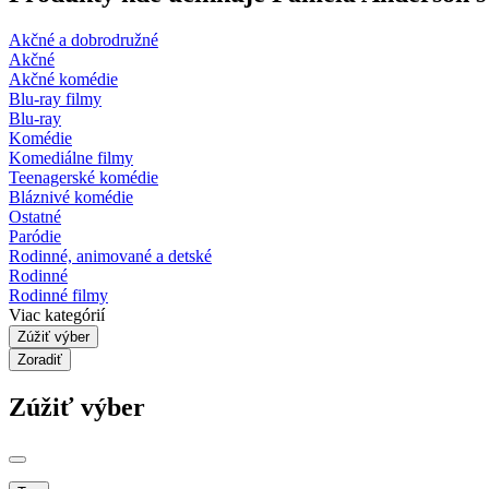
Akčné a dobrodružné
Akčné
Akčné komédie
Blu-ray filmy
Blu-ray
Komédie
Komediálne filmy
Teenagerské komédie
Bláznivé komédie
Ostatné
Paródie
Rodinné, animované a detské
Rodinné
Rodinné filmy
Viac kategórií
Zúžiť výber
Zoradiť
Zúžiť výber