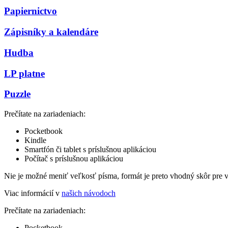
Papiernictvo
Zápisníky a kalendáre
Hudba
LP platne
Puzzle
Prečítate na zariadeniach:
Pocketbook
Kindle
Smartfón či tablet s príslušnou aplikáciou
Počítač s príslušnou aplikáciou
Nie je možné meniť veľkosť písma, formát je preto vhodný skôr pre 
Viac informácií v
našich návodoch
Prečítate na zariadeniach:
Pocketbook