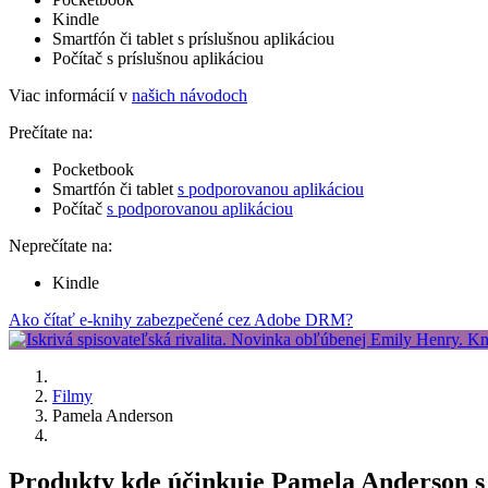
Kindle
Smartfón či tablet s príslušnou aplikáciou
Počítač s príslušnou aplikáciou
Viac informácií v
našich návodoch
Prečítate na:
Pocketbook
Smartfón či tablet
s podporovanou aplikáciou
Počítač
s podporovanou aplikáciou
Neprečítate na:
Kindle
Ako čítať e-knihy zabezpečené cez Adobe DRM?
Filmy
Pamela Anderson
Produkty kde účinkuje Pamela Anderson s