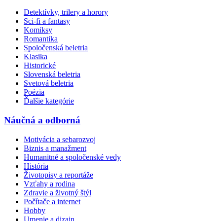
Detektívky, trilery a horory
Sci-fi a fantasy
Komiksy
Romantika
Spoločenská beletria
Klasika
Historické
Slovenská beletria
Svetová beletria
Poézia
Ďalšie kategórie
Náučná a odborná
Motivácia a sebarozvoj
Biznis a manažment
Humanitné a spoločenské vedy
História
Životopisy a reportáže
Vzťahy a rodina
Zdravie a životný štýl
Počítače a internet
Hobby
Umenie a dizajn