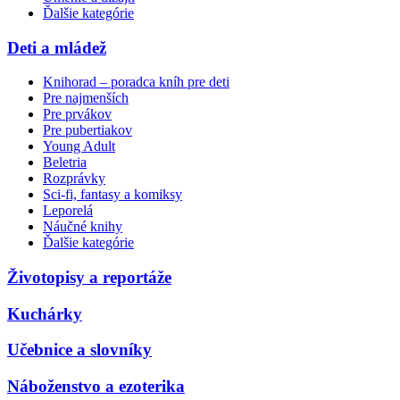
Ďalšie kategórie
Deti a mládež
Knihorad – poradca kníh pre deti
Pre najmenších
Pre prvákov
Pre pubertiakov
Young Adult
Beletria
Rozprávky
Sci-fi, fantasy a komiksy
Leporelá
Náučné knihy
Ďalšie kategórie
Životopisy a reportáže
Kuchárky
Učebnice a slovníky
Náboženstvo a ezoterika