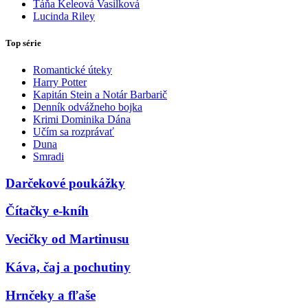
Táňa Keleová Vasilková
Lucinda Riley
Top série
Romantické úteky
Harry Potter
Kapitán Stein a Notár Barbarič
Denník odvážneho bojka
Krimi Dominika Dána
Učím sa rozprávať
Duna
Smradi
Darčekové poukážky
Čítačky e-kníh
Vecičky od Martinusu
Káva, čaj a pochutiny
Hrnčeky a fľaše