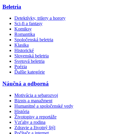
Beletria
Detektívky, trilery a horory
Sci-fi a fantasy
Komiksy
Romantika
Spoločenská beletria
Klasika
Historické
Slovenská beletria
Svetová beletria
Poézia
Ďalšie kategórie
Náučná a odborná
Motivácia a sebarozvoj
Biznis a manažment
Humanitné a spoločenské vedy
História
Životopisy a reportáže
Vzťahy a rodina
Zdravie a životný štýl
Počítače a internet