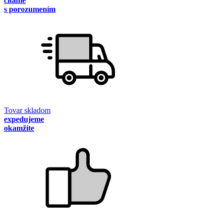
čítanie
s porozumením
Tovar skladom
expedujeme
okamžite