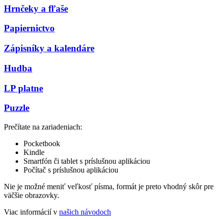
Hrnčeky a fľaše
Papiernictvo
Zápisníky a kalendáre
Hudba
LP platne
Puzzle
Prečítate na zariadeniach:
Pocketbook
Kindle
Smartfón či tablet s príslušnou aplikáciou
Počítač s príslušnou aplikáciou
Nie je možné meniť veľkosť písma, formát je preto vhodný skôr pre
väčšie obrazovky.
Viac informácií v
našich návodoch