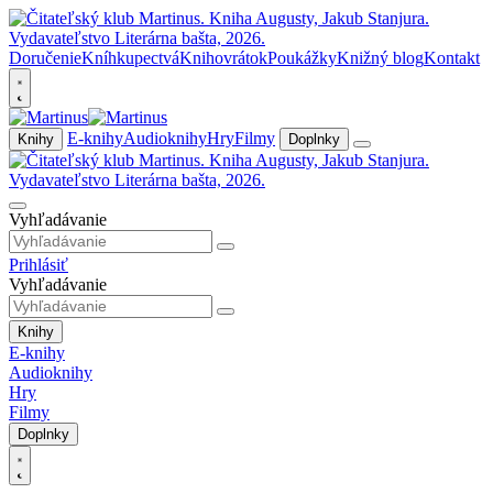
Doručenie
Kníhkupectvá
Knihovrátok
Poukážky
Knižný blog
Kontakt
E-knihy
Audioknihy
Hry
Filmy
Knihy
Doplnky
Vyhľadávanie
Prihlásiť
Vyhľadávanie
Knihy
E-knihy
Audioknihy
Hry
Filmy
Doplnky