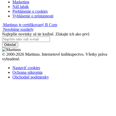
Marketing
Náš labák
Prehlásenie o cookies
Vyhlásenie o prístupnosti
Martinus je certifikovaný B Corp
Nerobíme rozdiely
Najlepšie novinky sú tie knižné. Získajte ich ako prví:
Odoslať
© 2000-2026 Martinus. Internetové kníhkupectvo. Všetky práva
vyhradené.
Nastaviť cookies
Ochrana súkromia
Obchodné podmienky