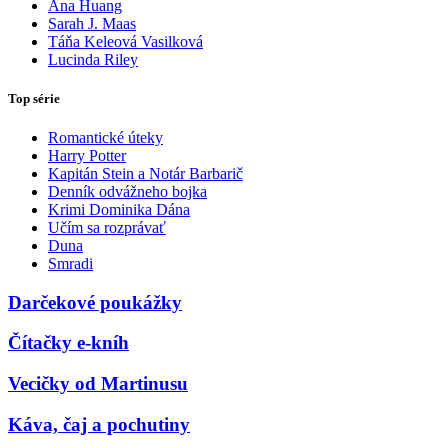
Ana Huang
Sarah J. Maas
Táňa Keleová Vasilková
Lucinda Riley
Top série
Romantické úteky
Harry Potter
Kapitán Stein a Notár Barbarič
Denník odvážneho bojka
Krimi Dominika Dána
Učím sa rozprávať
Duna
Smradi
Darčekové poukážky
Čítačky e-kníh
Vecičky od Martinusu
Káva, čaj a pochutiny