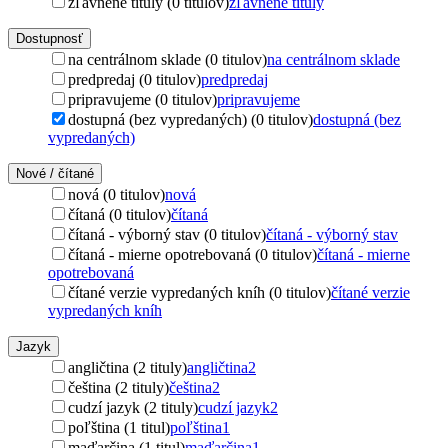
zľavnené tituly (0 titulov)
zľavnené tituly
Dostupnosť
na centrálnom sklade (0 titulov)
na centrálnom sklade
predpredaj (0 titulov)
predpredaj
pripravujeme (0 titulov)
pripravujeme
dostupná (bez vypredaných) (0 titulov)
dostupná (bez
vypredaných)
Nové / čítané
nová (0 titulov)
nová
čítaná (0 titulov)
čítaná
čítaná - výborný stav (0 titulov)
čítaná - výborný stav
čítaná - mierne opotrebovaná (0 titulov)
čítaná - mierne
opotrebovaná
čítané verzie vypredaných kníh (0 titulov)
čítané verzie
vypredaných kníh
Jazyk
angličtina (2 tituly)
angličtina
2
čeština (2 tituly)
čeština
2
cudzí jazyk (2 tituly)
cudzí jazyk
2
poľština (1 titul)
poľština
1
maďarčina (1 titul)
maďarčina
1