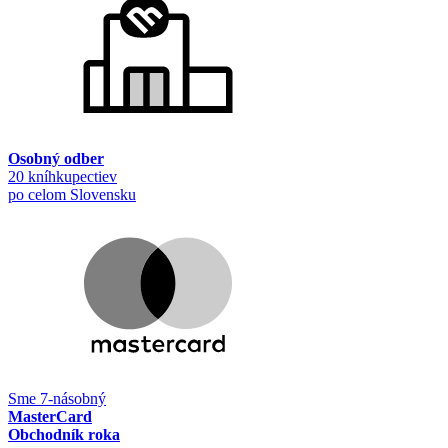
Osobný odber
20 kníhkupectiev
po celom Slovensku
Sme 7-násobný
MasterCard
Obchodník roka