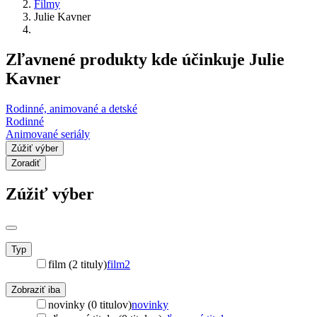
Filmy
Julie Kavner
Zľavnené produkty kde účinkuje Julie
Kavner
Rodinné, animované a detské
Rodinné
Animované seriály
Zúžiť výber
Zoradiť
Zúžiť výber
Typ
film (2 tituly)
film
2
Zobraziť iba
novinky (0 titulov)
novinky