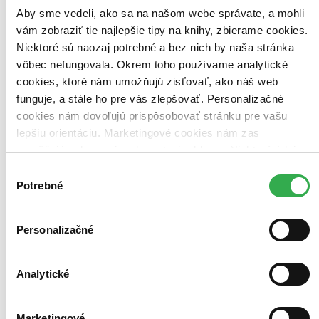
Aby sme vedeli, ako sa na našom webe správate, a mohli
vám zobraziť tie najlepšie tipy na knihy, zbierame cookies.
Niektoré sú naozaj potrebné a bez nich by naša stránka
vôbec nefungovala. Okrem toho používame analytické
cookies, ktoré nám umožňujú zisťovať, ako náš web
funguje, a stále ho pre vás zlepšovať. Personalizačné
cookies nám dovoľujú prispôsobovať stránku pre vašu
lepšiu orientáciu. Marketingové cookies nám zas
umožňujú zobrazenie relevantnej reklamy. Niektoré údaje
zdieľame aj s tretími stranami. Veľmi by nám pomohlo,
Výber
keby sme mohli používať všetky tieto cookies. Ďakujeme!
Potrebné
súhlasu
Personalizačné
Simpsonovci - 4. séria (seriál)
CZ
Dan Castellaneta
Analytické
Julie Kavner
Nancy Cartwright
Yeardley Smith
Marketingové