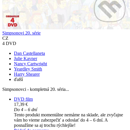
Simpsonovi 20. série
CZ
4 DVD
Dan Castellaneta
Julie Kavner
Nancy Cartwright
Yeardley Smith
Harry Shearer
ďalší
Simpsonovci - kompletná 20. séria...
DVD film
17,39 €
Do 4 – 6 dní
Tento produkt momentálne nemáme na sklade, ale zvyčajne
vám ho vieme zabezpečiť a odoslať do 4 – 6 dní. A
posnažíme sa aj trochu rýchlejšie!