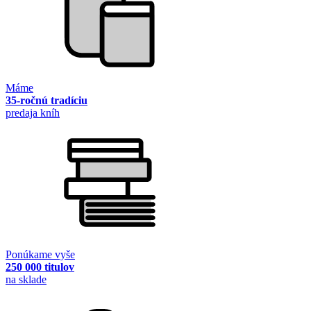
Máme
35-ročnú tradíciu
predaja kníh
Ponúkame vyše
250 000 titulov
na sklade