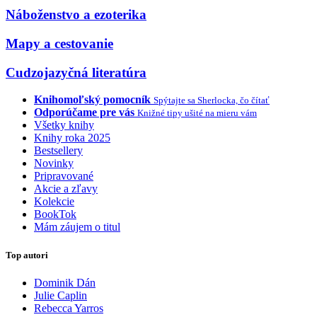
Náboženstvo a ezoterika
Mapy a cestovanie
Cudzojazyčná literatúra
Knihomoľský pomocník
Spýtajte sa Sherlocka, čo čítať
Odporúčame pre vás
Knižné tipy ušité na mieru vám
Všetky knihy
Knihy roka 2025
Bestsellery
Novinky
Pripravované
Akcie a zľavy
Kolekcie
BookTok
Mám záujem o titul
Top autori
Dominik Dán
Julie Caplin
Rebecca Yarros