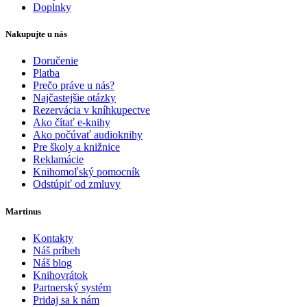
Doplnky
Nakupujte u nás
Doručenie
Platba
Prečo práve u nás?
Najčastejšie otázky
Rezervácia v kníhkupectve
Ako čítať e-knihy
Ako počúvať audioknihy
Pre školy a knižnice
Reklamácie
Knihomoľský pomocník
Odstúpiť od zmluvy
Martinus
Kontakty
Náš príbeh
Náš blog
Knihovrátok
Partnerský systém
Pridaj sa k nám