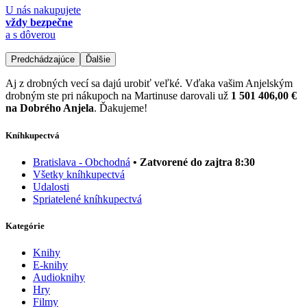
U nás nakupujete
vždy bezpečne
a s dôverou
Predchádzajúce
Ďalšie
Aj z drobných vecí sa dajú urobiť veľké. Vďaka vašim Anjelským
drobným ste pri nákupoch na Martinuse darovali už
1 501 406,00 €
na Dobrého Anjela
. Ďakujeme!
Kníhkupectvá
Bratislava - Obchodná
• Zatvorené do zajtra 8:30
Všetky kníhkupectvá
Udalosti
Spriatelené kníhkupectvá
Kategórie
Knihy
E-knihy
Audioknihy
Hry
Filmy