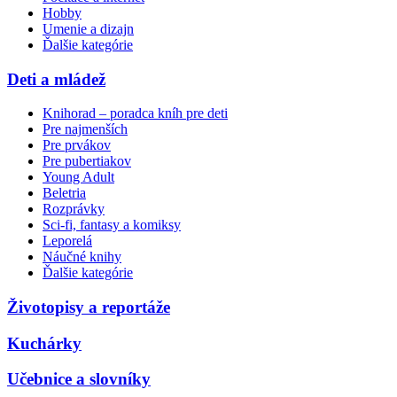
Hobby
Umenie a dizajn
Ďalšie kategórie
Deti a mládež
Knihorad – poradca kníh pre deti
Pre najmenších
Pre prvákov
Pre pubertiakov
Young Adult
Beletria
Rozprávky
Sci-fi, fantasy a komiksy
Leporelá
Náučné knihy
Ďalšie kategórie
Životopisy a reportáže
Kuchárky
Učebnice a slovníky