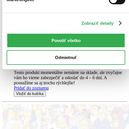
Hank Azaria
ďalší
4. diel série
Simpsonovci
Zobraziť detaily
Vítejte u praštěné, ujeté a srandou nabité čtvrté velkolepě zabalené
série Simpsonů na DVD, která obsahuje všechny vtípky, legrácky,
srandičky i velké fl áky z možná nejlepší sezóny v historii seriálu,
Povoliť všetko
tedy minimálně do jeho 5. řady.
DVD film
11,80 €
Odmietnuť
-9 %
Do 4 – 6 dní
Tento produkt momentálne nemáme na sklade, ale zvyčajne
vám ho vieme zabezpečiť a odoslať do 4 – 6 dní. A
posnažíme sa aj trochu rýchlejšie!
Pridať do zoznamu
Vložiť do košíka