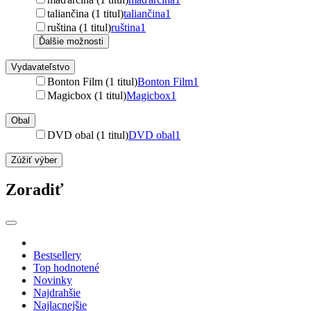
taliančina (1 titul)
taliančina
1
ruština (1 titul)
ruština
1
Ďalšie možnosti
Vydavateľstvo
Bonton Film (1 titul)
Bonton Film
1
Magicbox (1 titul)
Magicbox
1
Obal
DVD obal (1 titul)
DVD obal
1
Zúžiť výber
Zoradiť
Bestsellery
Top hodnotené
Novinky
Najdrahšie
Najlacnejšie