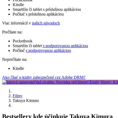
Kindle
Smartfón či tablet s príslušnou aplikáciou
Počítač s príslušnou aplikáciou
Viac informácií v
našich návodoch
Prečítate na:
Pocketbook
Smartfón či tablet
s podporovanou aplikáciou
Počítač
s podporovanou aplikáciou
Neprečítate na:
Kindle
Ako čítať e-knihy zabezpečené cez Adobe DRM?
Filmy
Takuya Kimura
Bestsellery kde účinkuje Takuya Kimura