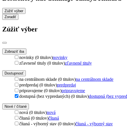
Zúžiť výber
Zoradiť
Zúžiť výber
Zobraziť iba
novinky (0 titulov)
novinky
zľavnené tituly (0 titulov)
zľavnené tituly
Dostupnosť
na centrálnom sklade (0 titulov)
na centrálnom sklade
predpredaj (0 titulov)
predpredaj
pripravujeme (0 titulov)
pripravujeme
dostupná (bez vypredaných) (0 titulov)
dostupná (bez vypre
Nové / čítané
nová (0 titulov)
nová
čítaná (0 titulov)
čítaná
čítaná - výborný stav (0 titulov)
čítaná - výborný stav