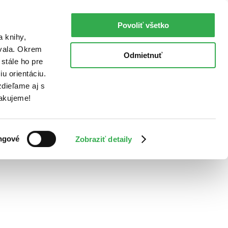
Povoliť všetko
a knihy,
ovala. Okrem
Odmietnuť
stále ho pre
u orientáciu.
dieľame aj s
Ďakujeme!
ngové
Zobraziť detaily