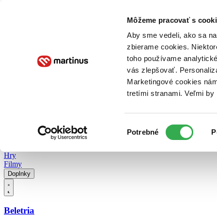
Doručenie
Kníhkupectvá
Knihovrátok
Poukážky
Knižný blog
Kontakt
Môžeme pracovať s cooki
Aby sme vedeli, ako sa na 
zbierame cookies. Niektor
E-knihy
Audioknihy
Hry
Filmy
Knihy
Doplnky
toho používame analytické
vás zlepšovať. Personaliz
Vyhľadávanie
Marketingové cookies nám 
tretími stranami. Veľmi b
Prihlásiť
Vyhľadávanie
Výber
Knihy
Potrebné
P
súhlasu
E-knihy
Audioknihy
Hry
Filmy
Doplnky
Beletria