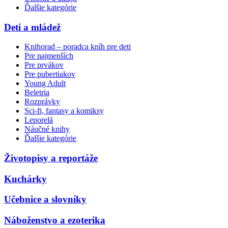
Ďalšie kategórie
Deti a mládež
Knihorad – poradca kníh pre deti
Pre najmenších
Pre prvákov
Pre pubertiakov
Young Adult
Beletria
Rozprávky
Sci-fi, fantasy a komiksy
Leporelá
Náučné knihy
Ďalšie kategórie
Životopisy a reportáže
Kuchárky
Učebnice a slovníky
Náboženstvo a ezoterika