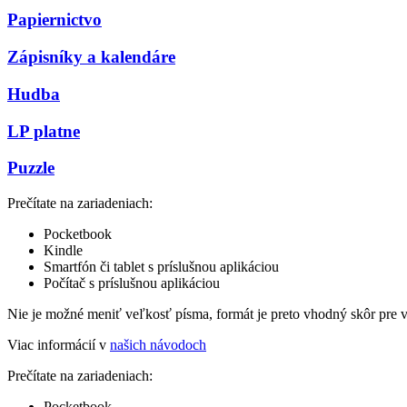
Papiernictvo
Zápisníky a kalendáre
Hudba
LP platne
Puzzle
Prečítate na zariadeniach:
Pocketbook
Kindle
Smartfón či tablet s príslušnou aplikáciou
Počítač s príslušnou aplikáciou
Nie je možné meniť veľkosť písma, formát je preto vhodný skôr pre 
Viac informácií v
našich návodoch
Prečítate na zariadeniach:
Pocketbook