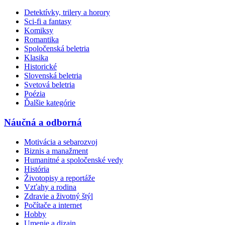
Detektívky, trilery a horory
Sci-fi a fantasy
Komiksy
Romantika
Spoločenská beletria
Klasika
Historické
Slovenská beletria
Svetová beletria
Poézia
Ďalšie kategórie
Náučná a odborná
Motivácia a sebarozvoj
Biznis a manažment
Humanitné a spoločenské vedy
História
Životopisy a reportáže
Vzťahy a rodina
Zdravie a životný štýl
Počítače a internet
Hobby
Umenie a dizajn