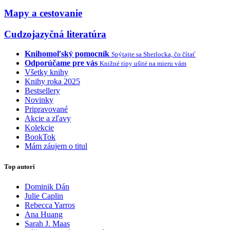
Mapy a cestovanie
Cudzojazyčná literatúra
Knihomoľský pomocník
Spýtajte sa Sherlocka, čo čítať
Odporúčame pre vás
Knižné tipy ušité na mieru vám
Všetky knihy
Knihy roka 2025
Bestsellery
Novinky
Pripravované
Akcie a zľavy
Kolekcie
BookTok
Mám záujem o titul
Top autori
Dominik Dán
Julie Caplin
Rebecca Yarros
Ana Huang
Sarah J. Maas