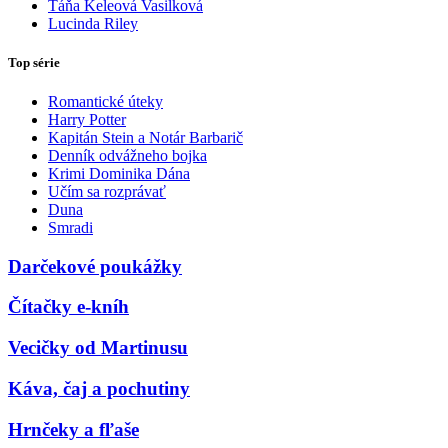
Táňa Keleová Vasilková
Lucinda Riley
Top série
Romantické úteky
Harry Potter
Kapitán Stein a Notár Barbarič
Denník odvážneho bojka
Krimi Dominika Dána
Učím sa rozprávať
Duna
Smradi
Darčekové poukážky
Čítačky e-kníh
Vecičky od Martinusu
Káva, čaj a pochutiny
Hrnčeky a fľaše