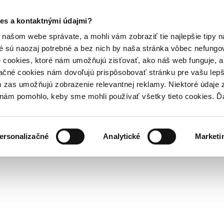
es a kontaktnými údajmi?
našom webe správate, a mohli vám zobraziť tie najlepšie tipy n
é sú naozaj potrebné a bez nich by naša stránka vôbec nefung
 cookies, ktoré nám umožňujú zisťovať, ako náš web funguje, a 
ačné cookies nám dovoľujú prispôsobovať stránku pre vašu lepši
zas umožňujú zobrazenie relevantnej reklamy. Niektoré údaje z
y nám pomohlo, keby sme mohli používať všetky tieto cookies. 
ersonalizačné
Analytické
Marketi