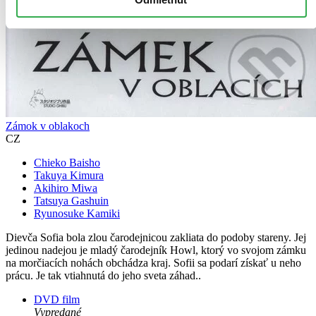
Zámok v oblakoch
CZ
Chieko Baisho
Takuya Kimura
Akihiro Miwa
Tatsuya Gashuin
Ryunosuke Kamiki
Dievča Sofia bola zlou čarodejnicou zakliata do podoby stareny. Jej
jedinou nadejou je mladý čarodejník Howl, ktorý vo svojom zámku
na morčiacích nohách obchádza kraj. Sofii sa podarí získať u neho
prácu. Je tak vtiahnutá do jeho sveta záhad..
DVD film
Vypredané