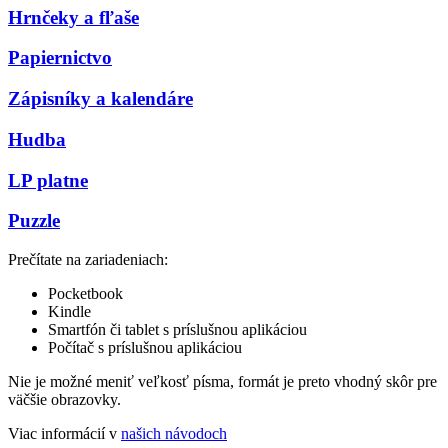
Hrnčeky a fľaše
Papiernictvo
Zápisníky a kalendáre
Hudba
LP platne
Puzzle
Prečítate na zariadeniach:
Pocketbook
Kindle
Smartfón či tablet s príslušnou aplikáciou
Počítač s príslušnou aplikáciou
Nie je možné meniť veľkosť písma, formát je preto vhodný skôr pre
väčšie obrazovky.
Viac informácií v
našich návodoch