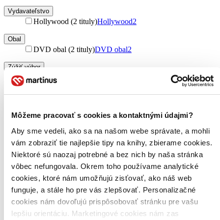
Vydavateľstvo
Hollywood (2 tituly)
Hollywood
2
Obal
DVD obal (2 tituly)
DVD obal
2
Zúžiť výber
Zoradiť
Môžeme pracovať s cookies a kontaktnými údajmi?
Aby sme vedeli, ako sa na našom webe správate, a mohli
Bestsellery
vám zobraziť tie najlepšie tipy na knihy, zbierame cookies.
Top hodnotené
Novinky
Niektoré sú naozaj potrebné a bez nich by naša stránka
Najdrahšie
vôbec nefungovala. Okrem toho používame analytické
Najlacnejšie
cookies, ktoré nám umožňujú zisťovať, ako náš web
Najvyššia zľava
funguje, a stále ho pre vás zlepšovať. Personalizačné
cookies nám dovoľujú prispôsobovať stránku pre vašu
lepšiu orientáciu. Marketingové cookies nám zas