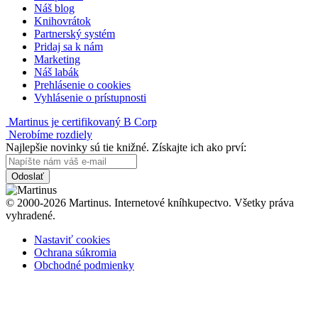
Náš blog
Knihovrátok
Partnerský systém
Pridaj sa k nám
Marketing
Náš labák
Prehlásenie o cookies
Vyhlásenie o prístupnosti
Martinus je certifikovaný B Corp
Nerobíme rozdiely
Najlepšie novinky sú tie knižné. Získajte ich ako prví:
Odoslať
© 2000-2026 Martinus. Internetové kníhkupectvo. Všetky práva
vyhradené.
Nastaviť cookies
Ochrana súkromia
Obchodné podmienky