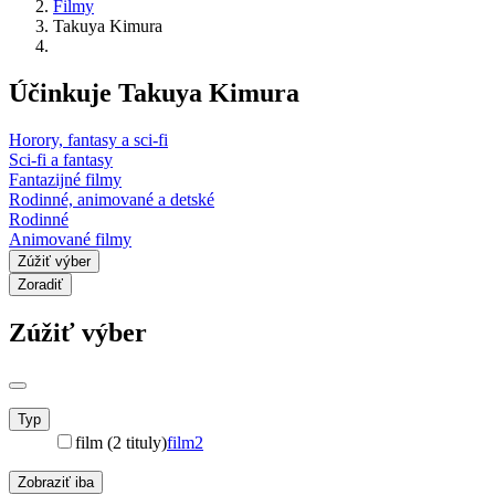
Filmy
Takuya Kimura
Účinkuje Takuya Kimura
Horory, fantasy a sci-fi
Sci-fi a fantasy
Fantazijné filmy
Rodinné, animované a detské
Rodinné
Animované filmy
Zúžiť výber
Zoradiť
Zúžiť výber
Typ
film (2 tituly)
film
2
Zobraziť iba