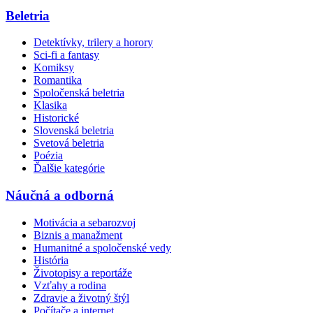
Beletria
Detektívky, trilery a horory
Sci-fi a fantasy
Komiksy
Romantika
Spoločenská beletria
Klasika
Historické
Slovenská beletria
Svetová beletria
Poézia
Ďalšie kategórie
Náučná a odborná
Motivácia a sebarozvoj
Biznis a manažment
Humanitné a spoločenské vedy
História
Životopisy a reportáže
Vzťahy a rodina
Zdravie a životný štýl
Počítače a internet