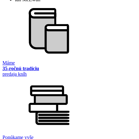
Máme
35-ročnú tradíciu
predaja kníh
Ponúkame vyše