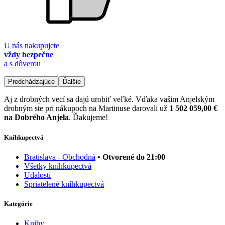
U nás nakupujete
vždy bezpečne
a s dôverou
Predchádzajúce
Ďalšie
Aj z drobných vecí sa dajú urobiť veľké. Vďaka vašim Anjelským
drobným ste pri nákupoch na Martinuse darovali už
1 502 059,00 €
na Dobrého Anjela
. Ďakujeme!
Kníhkupectvá
Bratislava - Obchodná
• Otvorené do 21:00
Všetky kníhkupectvá
Udalosti
Spriatelené kníhkupectvá
Kategórie
Knihy