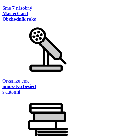
Sme 7-násobný
MasterCard
Obchodník roka
Organizujeme
množstvo besied
s autormi