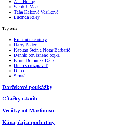
Ana Huang
Sarah J. Maas
Táňa Keleová Vasilková
Lucinda Riley
Top série
Romantické úteky
Harry Potter
Kapitán Stein a Notár Barbarič
Denník odvážneho bojka
Krimi Dominika Dána
Učím sa rozprávať
Duna
Smradi
Darčekové poukážky
Čítačky e-kníh
Vecičky od Martinusu
Káva, čaj a pochutiny