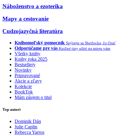
Náboženstvo a ezoterika
Mapy a cestovanie
Cudzojazyčná literatúra
Knihomoľský pomocník
Spýtajte sa Sherlocka, čo čítať
Odporúčame pre vás
Knižné tipy ušité na mieru vám
Všetky knihy
Knihy roka 2025
Bestsellery
Novinky
Pripravované
Akcie a zľavy
Kolekcie
BookTok
Mám záujem o titul
Top autori
Dominik Dán
Julie Caplin
Rebecca Yarros