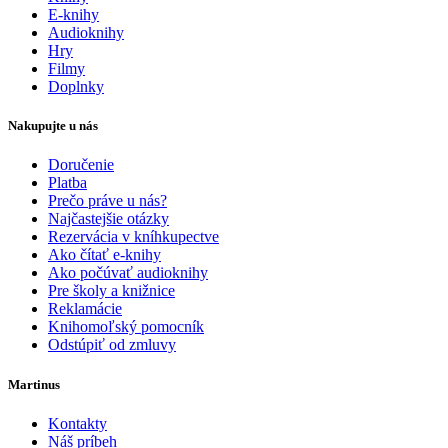
E-knihy
Audioknihy
Hry
Filmy
Doplnky
Nakupujte u nás
Doručenie
Platba
Prečo práve u nás?
Najčastejšie otázky
Rezervácia v kníhkupectve
Ako čítať e-knihy
Ako počúvať audioknihy
Pre školy a knižnice
Reklamácie
Knihomoľský pomocník
Odstúpiť od zmluvy
Martinus
Kontakty
Náš príbeh