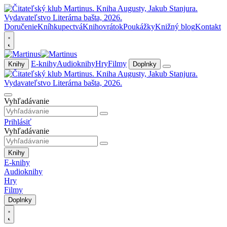
Doručenie
Kníhkupectvá
Knihovrátok
Poukážky
Knižný blog
Kontakt
E-knihy
Audioknihy
Hry
Filmy
Knihy
Doplnky
Vyhľadávanie
Prihlásiť
Vyhľadávanie
Knihy
E-knihy
Audioknihy
Hry
Filmy
Doplnky