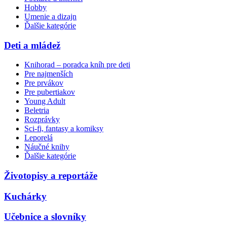
Hobby
Umenie a dizajn
Ďalšie kategórie
Deti a mládež
Knihorad – poradca kníh pre deti
Pre najmenších
Pre prvákov
Pre pubertiakov
Young Adult
Beletria
Rozprávky
Sci-fi, fantasy a komiksy
Leporelá
Náučné knihy
Ďalšie kategórie
Životopisy a reportáže
Kuchárky
Učebnice a slovníky