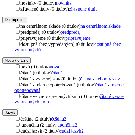
novinky (0 titulov)
novinky
zľavnené tituly (0 titulov)
zľavnené tituly
Dostupnosť
na centrálnom sklade (0 titulov)
na centrálnom sklade
predpredaj (0 titulov)
predpredaj
pripravujeme (0 titulov)
pripravujeme
dostupná (bez vypredaných) (0 titulov)
dostupná (bez
vypredaných)
Nové / čítané
nová (0 titulov)
nová
čítaná (0 titulov)
čítaná
čítaná - výborný stav (0 titulov)
čítaná - výborný stav
čítaná - mierne opotrebovaná (0 titulov)
čítaná - mierne
opotrebovaná
čítané verzie vypredaných kníh (0 titulov)
čítané verzie
vypredaných kníh
Jazyk
čeština (2 tituly)
čeština
2
japončina (2 tituly)
japončina
2
cudzí jazyk (2 tituly)
cudzí jazyk
2