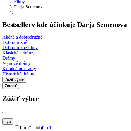
Filmy
Darja Semenova
Bestsellery kde účinkuje Darja Semenova
Akčné a dobrodružné
Dobrodružné
Dobrodružné filmy
Klasické a drámy
Drámy
Vojnové drámy
Kriminálne drámy
Historické drámy
Zúžiť výber
Zoradiť
Zúžiť výber
Typ
film (1 titul)
film
1