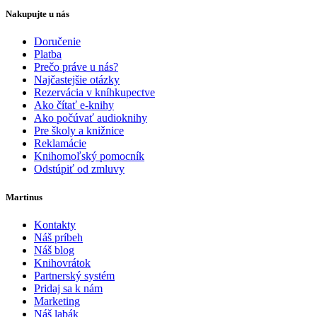
Nakupujte u nás
Doručenie
Platba
Prečo práve u nás?
Najčastejšie otázky
Rezervácia v kníhkupectve
Ako čítať e-knihy
Ako počúvať audioknihy
Pre školy a knižnice
Reklamácie
Knihomoľský pomocník
Odstúpiť od zmluvy
Martinus
Kontakty
Náš príbeh
Náš blog
Knihovrátok
Partnerský systém
Pridaj sa k nám
Marketing
Náš labák