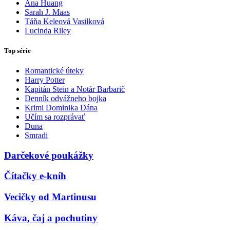
Ana Huang
Sarah J. Maas
Táňa Keleová Vasilková
Lucinda Riley
Top série
Romantické úteky
Harry Potter
Kapitán Stein a Notár Barbarič
Denník odvážneho bojka
Krimi Dominika Dána
Učím sa rozprávať
Duna
Smradi
Darčekové poukážky
Čítačky e-kníh
Vecičky od Martinusu
Káva, čaj a pochutiny