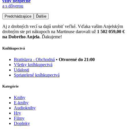
vždy bezpečne
a s dôverou
Predchádzajúce
Ďalšie
Aj z drobných vecí sa dajú urobiť veľké. Vďaka vašim Anjelským
drobným ste pri nákupoch na Martinuse darovali už
1 502 059,00 €
na Dobrého Anjela
. Ďakujeme!
Kníhkupectvá
Bratislava - Obchodná
• Otvorené do 21:00
Všetky kníhkupectvá
Udalosti
Spriatelené kníhkupectvá
Kategórie
Knihy
E-knihy
Audioknihy
Hry
Filmy
Doplnky