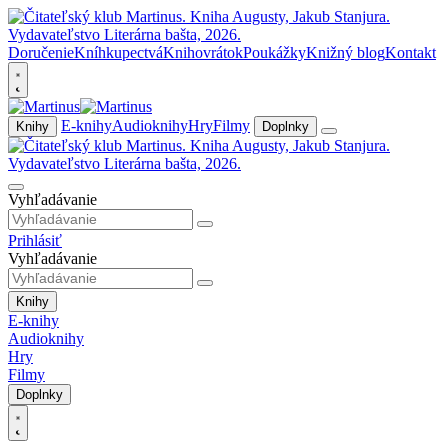
Doručenie
Kníhkupectvá
Knihovrátok
Poukážky
Knižný blog
Kontakt
E-knihy
Audioknihy
Hry
Filmy
Knihy
Doplnky
Vyhľadávanie
Prihlásiť
Vyhľadávanie
Knihy
E-knihy
Audioknihy
Hry
Filmy
Doplnky