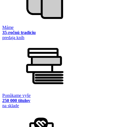
Máme
35-ročnú tradíciu
predaja kníh
Ponúkame vyše
250 000 titulov
na sklade