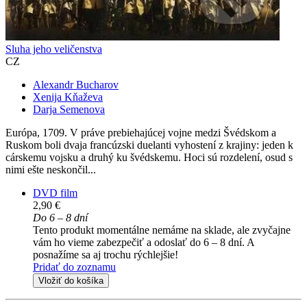
Sluha jeho veličenstva
CZ
Alexandr Bucharov
Xenija Kňaževa
Darja Semenova
Európa, 1709. V práve prebiehajúcej vojne medzi Švédskom a
Ruskom boli dvaja francúzski duelanti vyhostení z krajiny: jeden k
cárskemu vojsku a druhý ku švédskemu. Hoci sú rozdelení, osud s
nimi ešte neskončil...
DVD film
2,90 €
Do 6 – 8 dní
Tento produkt momentálne nemáme na sklade, ale zvyčajne
vám ho vieme zabezpečiť a odoslať do 6 – 8 dní. A
posnažíme sa aj trochu rýchlejšie!
Pridať do zoznamu
Vložiť do košíka