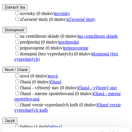
Zobraziť iba
novinky (0 titulov)
novinky
zľavnené tituly (0 titulov)
zľavnené tituly
Dostupnosť
na centrálnom sklade (0 titulov)
na centrálnom sklade
predpredaj (0 titulov)
predpredaj
pripravujeme (0 titulov)
pripravujeme
dostupná (bez vypredaných) (0 titulov)
dostupná (bez
vypredaných)
Nové / čítané
nová (0 titulov)
nová
čítaná (0 titulov)
čítaná
čítaná - výborný stav (0 titulov)
čítaná - výborný stav
čítaná - mierne opotrebovaná (0 titulov)
čítaná - mierne
opotrebovaná
čítané verzie vypredaných kníh (0 titulov)
čítané verzie
vypredaných kníh
Jazyk
čeština (1 titul)
čeština
1