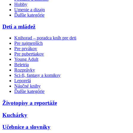
Hobby
Umenie a dizajn
Ďalšie kategórie
Deti a mládež
Knihorad – poradca kníh pre deti
Pre najmenších
Pre prvákov
Pre pubertiakov
Young Adult
Beletria
Rozprávky
Sci-fi, fantasy a komiksy
Leporelá
Náučné knihy
Ďalšie kategórie
Životopisy a reportáže
Kuchárky
Učebnice a slovníky