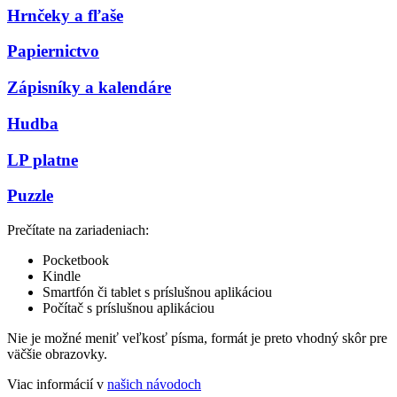
Hrnčeky a fľaše
Papiernictvo
Zápisníky a kalendáre
Hudba
LP platne
Puzzle
Prečítate na zariadeniach:
Pocketbook
Kindle
Smartfón či tablet s príslušnou aplikáciou
Počítač s príslušnou aplikáciou
Nie je možné meniť veľkosť písma, formát je preto vhodný skôr pre
väčšie obrazovky.
Viac informácií v
našich návodoch