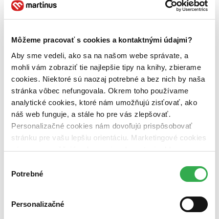
ruština (1 titul)
ruština
1
cudzí jazyk (1 titul)
cudzí jazyk
1
Vydavateľstvo
Hollywood (1 titul)
Hollywood
1
Môžeme pracovať s cookies a kontaktnými údajmi?
Aby sme vedeli, ako sa na našom webe správate, a
Zúžiť výber
mohli vám zobraziť tie najlepšie tipy na knihy, zbierame
Zoradiť
cookies. Niektoré sú naozaj potrebné a bez nich by naša
stránka vôbec nefungovala. Okrem toho používame
analytické cookies, ktoré nám umožňujú zisťovať, ako
náš web funguje, a stále ho pre vás zlepšovať.
Bestsellery
Personalizačné cookies nám dovoľujú prispôsobovať
Top hodnotené
stránku pre vašu lepšiu orientáciu. Marketingové cookies
Novinky
nám zas umožňujú zobrazenie relevantnej reklamy.
Najdrahšie
Najlacnejšie
Niektoré údaje zdieľame aj s tretími stranami. Veľmi by
Výber
Najvyššia zľava
nám pomohlo, keby sme mohli používať všetky tieto
Potrebné
súhlasu
cookies. Ďakujeme!
Personalizačné