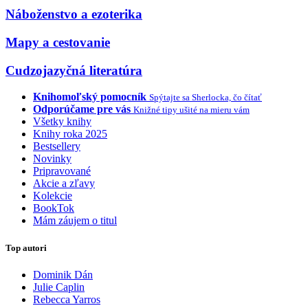
Náboženstvo a ezoterika
Mapy a cestovanie
Cudzojazyčná literatúra
Knihomoľský pomocník
Spýtajte sa Sherlocka, čo čítať
Odporúčame pre vás
Knižné tipy ušité na mieru vám
Všetky knihy
Knihy roka 2025
Bestsellery
Novinky
Pripravované
Akcie a zľavy
Kolekcie
BookTok
Mám záujem o titul
Top autori
Dominik Dán
Julie Caplin
Rebecca Yarros