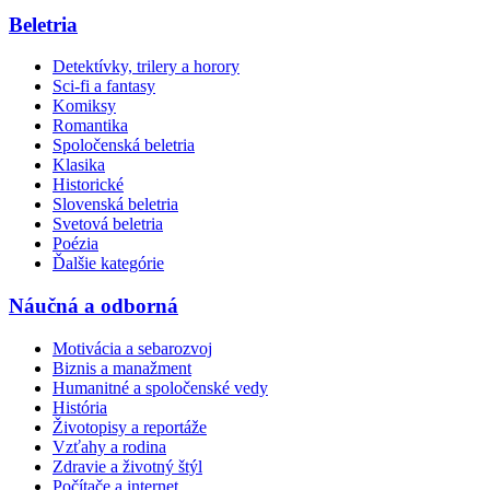
Beletria
Detektívky, trilery a horory
Sci-fi a fantasy
Komiksy
Romantika
Spoločenská beletria
Klasika
Historické
Slovenská beletria
Svetová beletria
Poézia
Ďalšie kategórie
Náučná a odborná
Motivácia a sebarozvoj
Biznis a manažment
Humanitné a spoločenské vedy
História
Životopisy a reportáže
Vzťahy a rodina
Zdravie a životný štýl
Počítače a internet