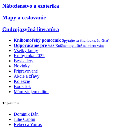
Náboženstvo a ezoterika
Mapy a cestovanie
Cudzojazyčná literatúra
Knihomoľský pomocník
Spýtajte sa Sherlocka, čo čítať
Odporúčame pre vás
Knižné tipy ušité na mieru vám
Všetky knihy
Knihy roka 2025
Bestsellery
Novinky
Pripravované
Akcie a zľavy
Kolekcie
BookTok
Mám záujem o titul
Top autori
Dominik Dán
Julie Caplin
Rebecca Yarros