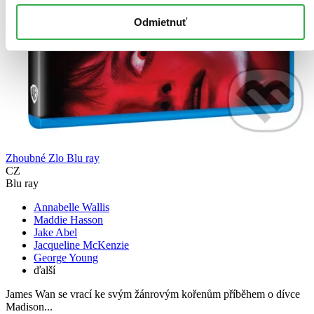
Odmietnuť
Zhoubné Zlo Blu ray
CZ
Blu ray
Annabelle Wallis
Maddie Hasson
Jake Abel
Jacqueline McKenzie
George Young
ďalší
James Wan se vrací ke svým žánrovým kořenům příběhem o dívce
Madison...