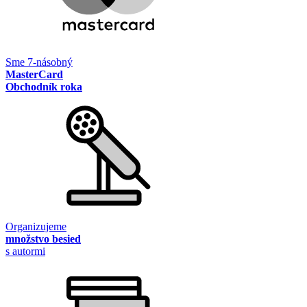
Sme 7-násobný
MasterCard
Obchodník roka
Organizujeme
množstvo besied
s autormi