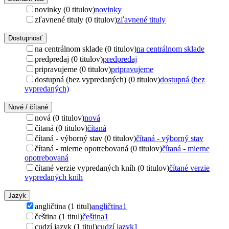
novinky (0 titulov)
novinky
zľavnené tituly (0 titulov)
zľavnené tituly
Dostupnosť
na centrálnom sklade (0 titulov)
na centrálnom sklade
predpredaj (0 titulov)
predpredaj
pripravujeme (0 titulov)
pripravujeme
dostupná (bez vypredaných) (0 titulov)
dostupná (bez
vypredaných)
Nové / čítané
nová (0 titulov)
nová
čítaná (0 titulov)
čítaná
čítaná - výborný stav (0 titulov)
čítaná - výborný stav
čítaná - mierne opotrebovaná (0 titulov)
čítaná - mierne
opotrebovaná
čítané verzie vypredaných kníh (0 titulov)
čítané verzie
vypredaných kníh
Jazyk
angličtina (1 titul)
angličtina
1
čeština (1 titul)
čeština
1
cudzí jazyk (1 titul)
cudzí jazyk
1