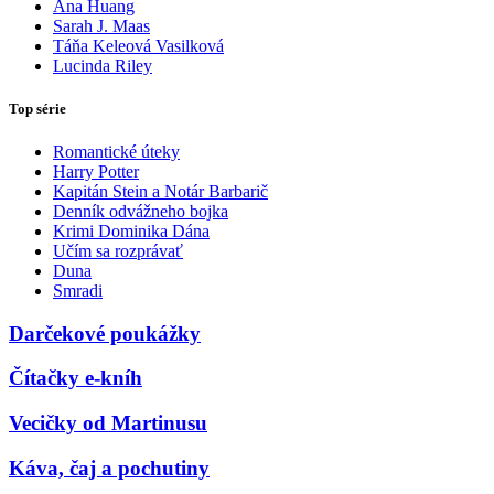
Ana Huang
Sarah J. Maas
Táňa Keleová Vasilková
Lucinda Riley
Top série
Romantické úteky
Harry Potter
Kapitán Stein a Notár Barbarič
Denník odvážneho bojka
Krimi Dominika Dána
Učím sa rozprávať
Duna
Smradi
Darčekové poukážky
Čítačky e-kníh
Vecičky od Martinusu
Káva, čaj a pochutiny