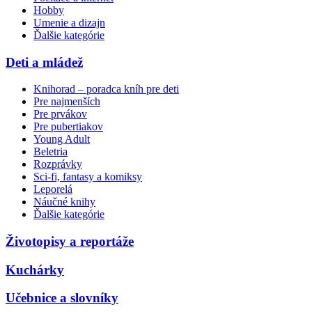
Hobby
Umenie a dizajn
Ďalšie kategórie
Deti a mládež
Knihorad – poradca kníh pre deti
Pre najmenších
Pre prvákov
Pre pubertiakov
Young Adult
Beletria
Rozprávky
Sci-fi, fantasy a komiksy
Leporelá
Náučné knihy
Ďalšie kategórie
Životopisy a reportáže
Kuchárky
Učebnice a slovníky