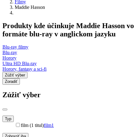
Filmy
Maddie Hasson
Produkty kde účinkuje Maddie Hasson vo
formáte blu-ray v anglickom jazyku
Blu-ray filmy
Blu-ray
Horory
Ultra HD Blu-ray
Horory, fantasy a sci-fi
Zúžiť výber
Zoradiť
Zúžiť výber
Typ
film (1 titul)
film
1
Zobraziť iba