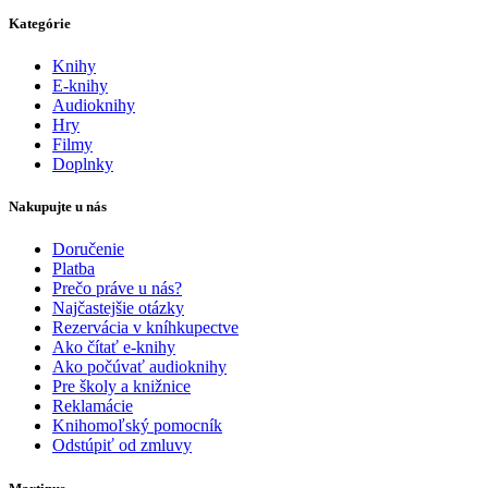
Kategórie
Knihy
E-knihy
Audioknihy
Hry
Filmy
Doplnky
Nakupujte u nás
Doručenie
Platba
Prečo práve u nás?
Najčastejšie otázky
Rezervácia v kníhkupectve
Ako čítať e-knihy
Ako počúvať audioknihy
Pre školy a knižnice
Reklamácie
Knihomoľský pomocník
Odstúpiť od zmluvy