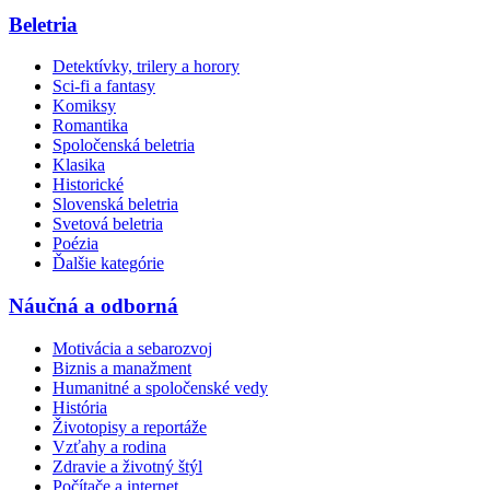
Beletria
Detektívky, trilery a horory
Sci-fi a fantasy
Komiksy
Romantika
Spoločenská beletria
Klasika
Historické
Slovenská beletria
Svetová beletria
Poézia
Ďalšie kategórie
Náučná a odborná
Motivácia a sebarozvoj
Biznis a manažment
Humanitné a spoločenské vedy
História
Životopisy a reportáže
Vzťahy a rodina
Zdravie a životný štýl
Počítače a internet