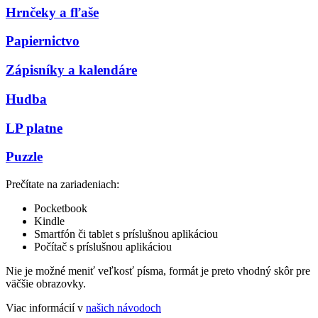
Hrnčeky a fľaše
Papiernictvo
Zápisníky a kalendáre
Hudba
LP platne
Puzzle
Prečítate na zariadeniach:
Pocketbook
Kindle
Smartfón či tablet s príslušnou aplikáciou
Počítač s príslušnou aplikáciou
Nie je možné meniť veľkosť písma, formát je preto vhodný skôr pre
väčšie obrazovky.
Viac informácií v
našich návodoch