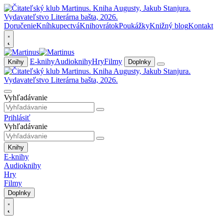
Doručenie
Kníhkupectvá
Knihovrátok
Poukážky
Knižný blog
Kontakt
E-knihy
Audioknihy
Hry
Filmy
Knihy
Doplnky
Vyhľadávanie
Prihlásiť
Vyhľadávanie
Knihy
E-knihy
Audioknihy
Hry
Filmy
Doplnky