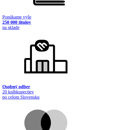
Ponúkame vyše
250 000 titulov
na sklade
Osobný odber
20 kníhkupectiev
po celom Slovensku