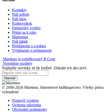
Martinus
Kontakty
Náš príbeh
Náš blog
Knihovrátok
Partnerský systém
Pridaj sa k nám
Marketing
Náš labák
Prehlásenie o cookies
Vyhlásenie o prístupnosti
Martinus je certifikovaný B Corp
Nerobíme rozdiely
Najlepšie novinky sú tie knižné. Získajte ich ako prví:
Odoslať
© 2000-2026 Martinus. Internetové kníhkupectvo. Všetky práva
vyhradené.
Nastaviť cookies
Ochrana súkromia
Obchodné podmienky