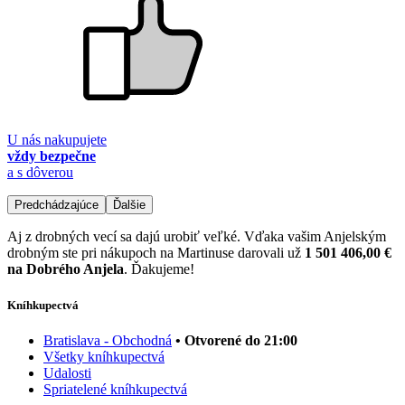
U nás nakupujete
vždy bezpečne
a s dôverou
Predchádzajúce
Ďalšie
Aj z drobných vecí sa dajú urobiť veľké. Vďaka vašim Anjelským
drobným ste pri nákupoch na Martinuse darovali už
1 501 406,00 €
na Dobrého Anjela
. Ďakujeme!
Kníhkupectvá
Bratislava - Obchodná
• Otvorené do 21:00
Všetky kníhkupectvá
Udalosti
Spriatelené kníhkupectvá