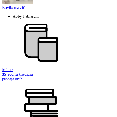
Bavilo ma žiť
Abby Fabiaschi
Máme
35-ročnú tradíciu
predaja kníh