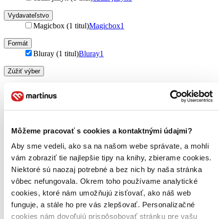
Vydavateľstvo
Magicbox (1 titul)
Magicbox
1
Formát
Bluray (1 titul)
Bluray
1
Zúžiť výber
Zoradiť
Môžeme pracovať s cookies a kontaktnými údajmi?
Bestsellery
Aby sme vedeli, ako sa na našom webe správate, a mohli
Top hodnotené
Novinky
vám zobraziť tie najlepšie tipy na knihy, zbierame cookies.
Najdrahšie
Niektoré sú naozaj potrebné a bez nich by naša stránka
Najlacnejšie
vôbec nefungovala. Okrem toho používame analytické
Najvyššia zľava
cookies, ktoré nám umožňujú zisťovať, ako náš web
funguje, a stále ho pre vás zlepšovať. Personalizačné
Použité filtre
cookies nám dovoľujú prispôsobovať stránku pre vašu
Zrušiť filtre