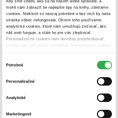
Aby sme vedeli, ako sa na našom webe správate, a
mohli vám zobraziť tie najlepšie tipy na knihy, zbierame
Nové / čítané
cookies. Niektoré sú naozaj potrebné a bez nich by naša
nová (0 titulov)
nová
stránka vôbec nefungovala. Okrem toho používame
čítaná (0 titulov)
čítaná
čítaná - výborný stav (0 titulov)
čítaná - výborný stav
analytické cookies, ktoré nám umožňujú zisťovať, ako
čítaná - mierne opotrebovaná (0 titulov)
čítaná - mierne
náš web funguje, a stále ho pre vás zlepšovať.
opotrebovaná
Personalizačné cookies nám dovoľujú prispôsobovať
čítané verzie vypredaných kníh (0 titulov)
čítané verzie
stránku pre vašu lepšiu orientáciu. Marketingové cookies
vypredaných kníh
nám zas umožňujú zobrazenie relevantnej reklamy.
Zúžiť výber
Niektoré údaje zdieľame aj s tretími stranami. Veľmi by
Výber
nám pomohlo, keby sme mohli používať všetky tieto
Potrebné
Zoradiť
súhlasu
cookies. Ďakujeme!
Personalizačné
Bestsellery
Top hodnotené
Analytické
Novinky
Najdrahšie
Najlacnejšie
Marketingové
Najvyššia zľava