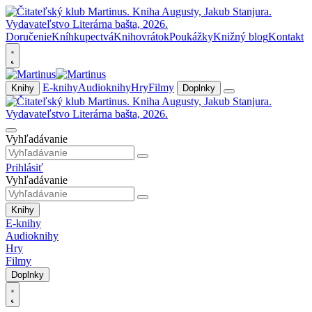
Doručenie
Kníhkupectvá
Knihovrátok
Poukážky
Knižný blog
Kontakt
E-knihy
Audioknihy
Hry
Filmy
Knihy
Doplnky
Vyhľadávanie
Prihlásiť
Vyhľadávanie
Knihy
E-knihy
Audioknihy
Hry
Filmy
Doplnky