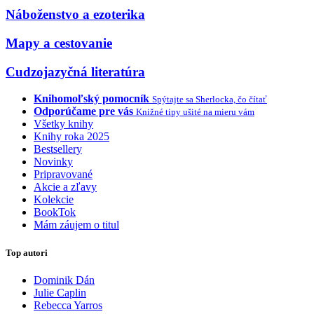
Náboženstvo a ezoterika
Mapy a cestovanie
Cudzojazyčná literatúra
Knihomoľský pomocník
Spýtajte sa Sherlocka, čo čítať
Odporúčame pre vás
Knižné tipy ušité na mieru vám
Všetky knihy
Knihy roka 2025
Bestsellery
Novinky
Pripravované
Akcie a zľavy
Kolekcie
BookTok
Mám záujem o titul
Top autori
Dominik Dán
Julie Caplin
Rebecca Yarros