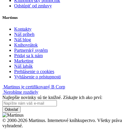
Knihomoľský pomocník
Odstúpiť od zmluvy
Martinus
Kontakty
Náš príbeh
Náš blog
Knihovrátok
Partnerský systém
Pridaj sa k nám
Marketing
Náš labák
Prehlásenie o cookies
Vyhlásenie o prístupnosti
Martinus je certifikovaný B Corp
Nerobíme rozdiely
Najlepšie novinky sú tie knižné. Získajte ich ako prví:
Odoslať
© 2000-2026 Martinus. Internetové kníhkupectvo. Všetky práva
vyhradené.