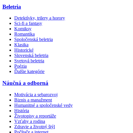
Beletria
Detektívky, trilery a horory
Sci-fi a fantasy
Komiksy
Romantika
Spoločenská beletria
Klasika
Historické
Slovenská beletria
Svetová beletria
Poézia
Ďalšie kategórie
Náučná a odborná
Motivácia a sebarozvoj
Biznis a manažment
Humanitné a spoločenské vedy
História
Životopisy a reportáže
Vzťahy a rodina
Zdravie a životný štýl
Počítače a internet