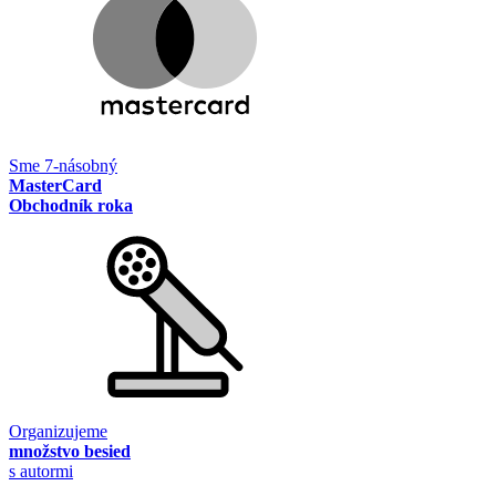
Sme 7-násobný
MasterCard
Obchodník roka
Organizujeme
množstvo besied
s autormi