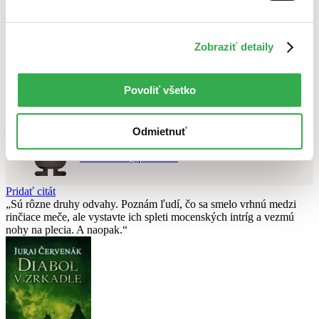
Použité filtre
Zrušiť filtre
Zobraziť detaily
dostupné
Nebol nájdený
žiadny titul
vyhovujúci zadaným podmienkam.
Skúste prosím zmeniť vyhľadávaný výraz.
Povoliť všetko
Chcete poradiť knihu?
Odmietnuť
Náš pomocník Sherlock vám ju s radosťou vypátra!
Knihomoľský pomocník
Pridať citát
Sú rôzne druhy odvahy. Poznám ľudí, čo sa smelo vrhnú medzi
rinčiace meče, ale vystavte ich spleti mocenských intríg a vezmú
nohy na plecia. A naopak.