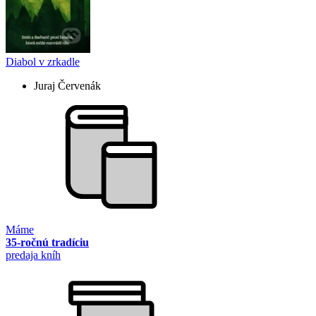
Diabol v zrkadle
Juraj Červenák
Máme
35-ročnú tradíciu
predaja kníh