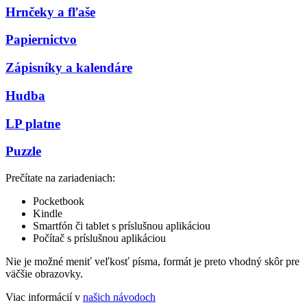
Hrnčeky a fľaše
Papiernictvo
Zápisníky a kalendáre
Hudba
LP platne
Puzzle
Prečítate na zariadeniach:
Pocketbook
Kindle
Smartfón či tablet s príslušnou aplikáciou
Počítač s príslušnou aplikáciou
Nie je možné meniť veľkosť písma, formát je preto vhodný skôr pre
väčšie obrazovky.
Viac informácií v
našich návodoch