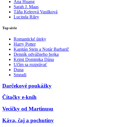
Ana Huang
Sarah J. Maas
Táňa Keleová Vasilková
Lucinda Riley
Top série
Romantické úteky
Harry Potter
Kapitán Stein a Notár Barbarič
Denník odvážneho bojka
Krimi Dominika Dána
Učím sa rozprávať
Duna
Smradi
Darčekové poukážky
Čítačky e-kníh
Vecičky od Martinusu
Káva, čaj a pochutiny