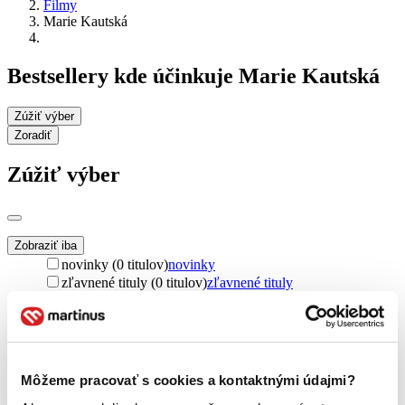
Filmy
Marie Kautská
Bestsellery kde účinkuje Marie Kautská
Zúžiť výber
Zoradiť
Zúžiť výber
Zobraziť iba
novinky (0 titulov)
novinky
zľavnené tituly (0 titulov)
zľavnené tituly
Dostupnosť
na centrálnom sklade (0 titulov)
na centrálnom sklade
predpredaj (0 titulov)
predpredaj
pripravujeme (0 titulov)
pripravujeme
Môžeme pracovať s cookies a kontaktnými údajmi?
dostupná (bez vypredaných) (0 titulov)
dostupná (bez
vypredaných)