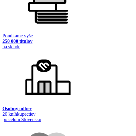
Ponúkame vyše
250 000 titulov
na sklade
Osobný odber
20 kníhkupectiev
po celom Slovensku