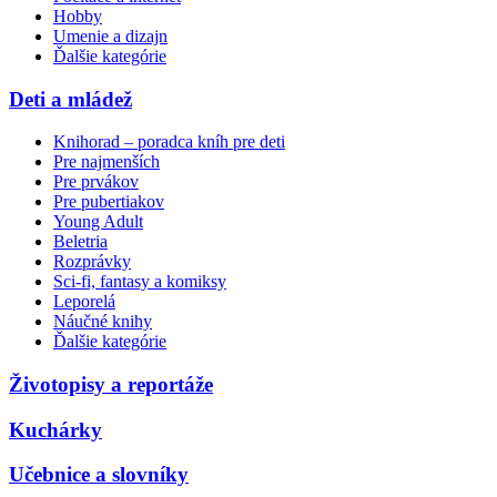
Hobby
Umenie a dizajn
Ďalšie kategórie
Deti a mládež
Knihorad – poradca kníh pre deti
Pre najmenších
Pre prvákov
Pre pubertiakov
Young Adult
Beletria
Rozprávky
Sci-fi, fantasy a komiksy
Leporelá
Náučné knihy
Ďalšie kategórie
Životopisy a reportáže
Kuchárky
Učebnice a slovníky