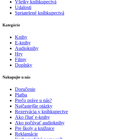
Všetky kníhkupectvá
Udalosti
Spriatelené kníhkupectvá
Kategórie
Knihy
E-knihy
Audioknihy
Hry
Filmy
Doplnky
Nakupujte u nás
Doručenie
Platba
Prečo práve u nás?
Najčastejšie otázky
Rezervácia v kníhkupectve
Ako čítať e-knihy
Ako počúvať audioknihy
Pre školy a knižnice
Reklamácie