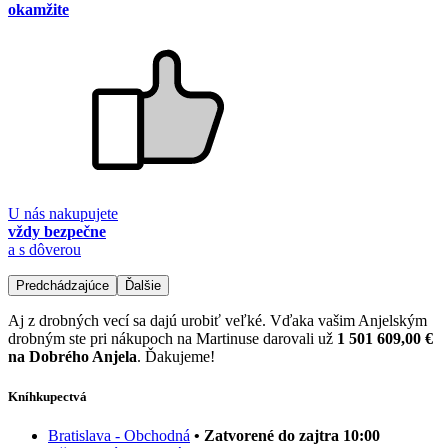
okamžite
U nás nakupujete
vždy bezpečne
a s dôverou
Predchádzajúce
Ďalšie
Aj z drobných vecí sa dajú urobiť veľké. Vďaka vašim Anjelským
drobným ste pri nákupoch na Martinuse darovali už
1 501 609,00 €
na Dobrého Anjela
. Ďakujeme!
Kníhkupectvá
Bratislava - Obchodná
• Zatvorené do zajtra 10:00