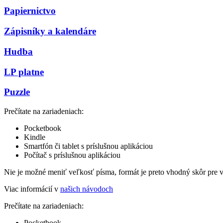
Papiernictvo
Zápisníky a kalendáre
Hudba
LP platne
Puzzle
Prečítate na zariadeniach:
Pocketbook
Kindle
Smartfón či tablet s príslušnou aplikáciou
Počítač s príslušnou aplikáciou
Nie je možné meniť veľkosť písma, formát je preto vhodný skôr pre 
Viac informácií v
našich návodoch
Prečítate na zariadeniach:
Pocketbook