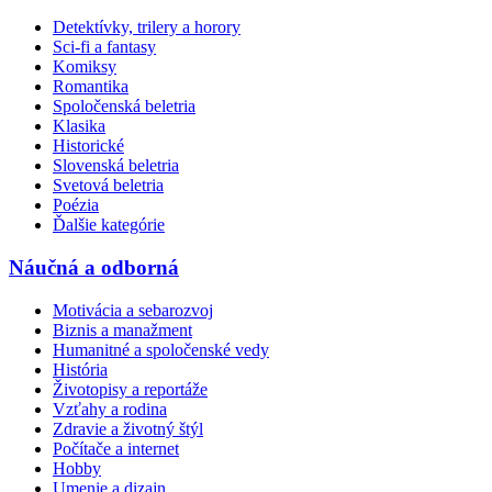
Detektívky, trilery a horory
Sci-fi a fantasy
Komiksy
Romantika
Spoločenská beletria
Klasika
Historické
Slovenská beletria
Svetová beletria
Poézia
Ďalšie kategórie
Náučná a odborná
Motivácia a sebarozvoj
Biznis a manažment
Humanitné a spoločenské vedy
História
Životopisy a reportáže
Vzťahy a rodina
Zdravie a životný štýl
Počítače a internet
Hobby
Umenie a dizajn