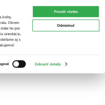
Povoliť všetko
a knihy,
ovala. Okrem
Odmietnuť
stále ho pre
u orientáciu.
dieľame aj s
Ďakujeme!
ngové
Zobraziť detaily