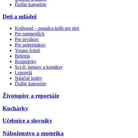
Ďalšie kategórie
Deti a mládež
Knihorad – poradca kníh pre deti
Pre najmenších
Pre prvákov
Pre pubertiakov
Young Adult
Beletria
Rozprávky
Sci-fi, fantasy a komiksy
Leporelá
Náučné knihy
Ďalšie kategórie
Životopisy a reportáže
Kuchárky
Učebnice a slovníky
Náboženstvo a ezoterika