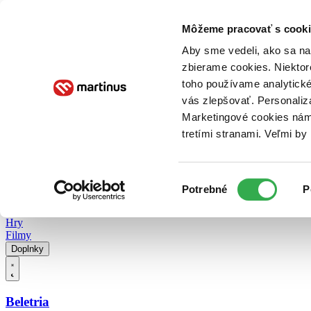
Doručenie
Kníhkupectvá
Knihovrátok
Poukážky
Knižný blog
Kontakt
Môžeme pracovať s cooki
Aby sme vedeli, ako sa na 
zbierame cookies. Niektor
E-knihy
Audioknihy
Hry
Filmy
Knihy
Doplnky
toho používame analytické
vás zlepšovať. Personaliz
Vyhľadávanie
Marketingové cookies nám 
tretími stranami. Veľmi b
Prihlásiť
Vyhľadávanie
Výber
Knihy
Potrebné
P
súhlasu
E-knihy
Audioknihy
Hry
Filmy
Doplnky
Beletria