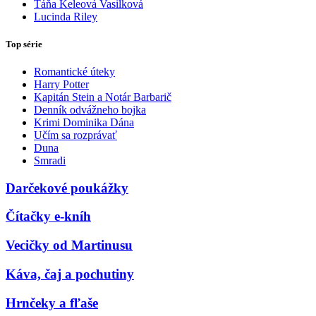
Táňa Keleová Vasilková
Lucinda Riley
Top série
Romantické úteky
Harry Potter
Kapitán Stein a Notár Barbarič
Denník odvážneho bojka
Krimi Dominika Dána
Učím sa rozprávať
Duna
Smradi
Darčekové poukážky
Čítačky e-kníh
Vecičky od Martinusu
Káva, čaj a pochutiny
Hrnčeky a fľaše