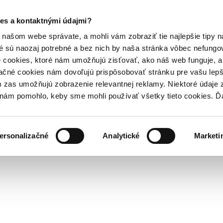
es a kontaktnými údajmi?
našom webe správate, a mohli vám zobraziť tie najlepšie tipy n
é sú naozaj potrebné a bez nich by naša stránka vôbec nefung
 cookies, ktoré nám umožňujú zisťovať, ako náš web funguje, a 
ačné cookies nám dovoľujú prispôsobovať stránku pre vašu lepši
zas umožňujú zobrazenie relevantnej reklamy. Niektoré údaje z
y nám pomohlo, keby sme mohli používať všetky tieto cookies. 
ersonalizačné
Analytické
Marketi