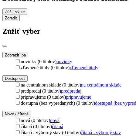
Zúžiť výber
Zoradiť
Zúžiť výber
Zobraziť iba
novinky (0 titulov)
novinky
zľavnené tituly (0 titulov)
zľavnené tituly
Dostupnosť
na centrálnom sklade (0 titulov)
na centrálnom sklade
predpredaj (0 titulov)
predpredaj
pripravujeme (0 titulov)
pripravujeme
dostupná (bez vypredaných) (0 titulov)
dostupná (bez vypre
Nové / čítané
nová (0 titulov)
nová
čítaná (0 titulov)
čítaná
čítaná - výborný stav (0 titulov)
čítaná - výborný stav