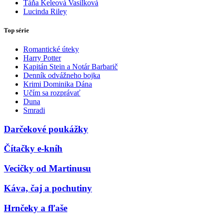
Táňa Keleová Vasilková
Lucinda Riley
Top série
Romantické úteky
Harry Potter
Kapitán Stein a Notár Barbarič
Denník odvážneho bojka
Krimi Dominika Dána
Učím sa rozprávať
Duna
Smradi
Darčekové poukážky
Čítačky e-kníh
Vecičky od Martinusu
Káva, čaj a pochutiny
Hrnčeky a fľaše