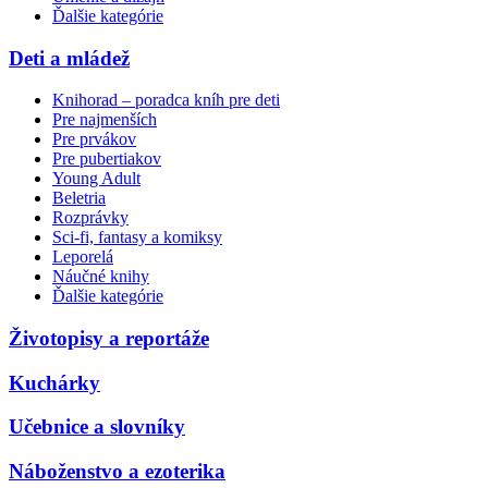
Ďalšie kategórie
Deti a mládež
Knihorad – poradca kníh pre deti
Pre najmenších
Pre prvákov
Pre pubertiakov
Young Adult
Beletria
Rozprávky
Sci-fi, fantasy a komiksy
Leporelá
Náučné knihy
Ďalšie kategórie
Životopisy a reportáže
Kuchárky
Učebnice a slovníky
Náboženstvo a ezoterika