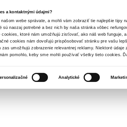
es a kontaktnými údajmi?
našom webe správate, a mohli vám zobraziť tie najlepšie tipy n
é sú naozaj potrebné a bez nich by naša stránka vôbec nefung
 cookies, ktoré nám umožňujú zisťovať, ako náš web funguje, a 
ačné cookies nám dovoľujú prispôsobovať stránku pre vašu lepši
zas umožňujú zobrazenie relevantnej reklamy. Niektoré údaje z
y nám pomohlo, keby sme mohli používať všetky tieto cookies. 
ersonalizačné
Analytické
Marketi