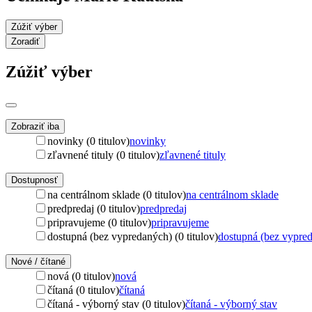
Zúžiť výber
Zoradiť
Zúžiť výber
Zobraziť iba
novinky (0 titulov)
novinky
zľavnené tituly (0 titulov)
zľavnené tituly
Dostupnosť
na centrálnom sklade (0 titulov)
na centrálnom sklade
predpredaj (0 titulov)
predpredaj
pripravujeme (0 titulov)
pripravujeme
dostupná (bez vypredaných) (0 titulov)
dostupná (bez vypre
Nové / čítané
nová (0 titulov)
nová
čítaná (0 titulov)
čítaná
čítaná - výborný stav (0 titulov)
čítaná - výborný stav