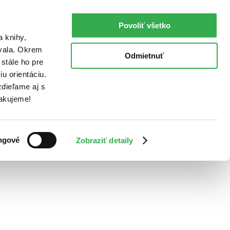
Povoliť všetko
a knihy,
ovala. Okrem
Odmietnuť
stále ho pre
u orientáciu.
dieľame aj s
Ďakujeme!
ngové
Zobraziť detaily