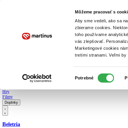
Doručenie
Kníhkupectvá
Knihovrátok
Poukážky
Knižný blog
Kontakt
Môžeme pracovať s cooki
Aby sme vedeli, ako sa na 
zbierame cookies. Niektor
E-knihy
Audioknihy
Hry
Filmy
Knihy
Doplnky
toho používame analytické
vás zlepšovať. Personaliz
Vyhľadávanie
Marketingové cookies nám 
tretími stranami. Veľmi b
Prihlásiť
Vyhľadávanie
Výber
Knihy
Potrebné
P
súhlasu
E-knihy
Audioknihy
Hry
Filmy
Doplnky
Beletria