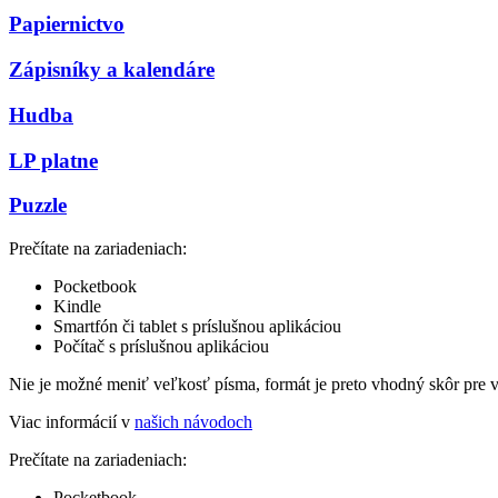
Papiernictvo
Zápisníky a kalendáre
Hudba
LP platne
Puzzle
Prečítate na zariadeniach:
Pocketbook
Kindle
Smartfón či tablet s príslušnou aplikáciou
Počítač s príslušnou aplikáciou
Nie je možné meniť veľkosť písma, formát je preto vhodný skôr pre 
Viac informácií v
našich návodoch
Prečítate na zariadeniach:
Pocketbook