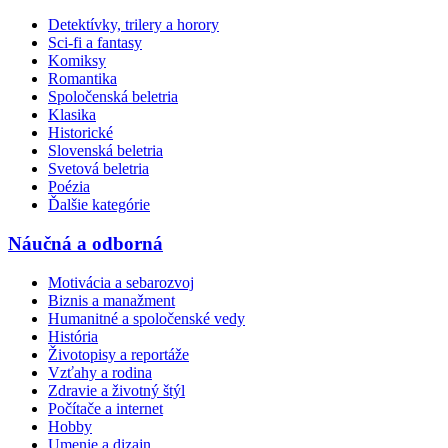
Detektívky, trilery a horory
Sci-fi a fantasy
Komiksy
Romantika
Spoločenská beletria
Klasika
Historické
Slovenská beletria
Svetová beletria
Poézia
Ďalšie kategórie
Náučná a odborná
Motivácia a sebarozvoj
Biznis a manažment
Humanitné a spoločenské vedy
História
Životopisy a reportáže
Vzťahy a rodina
Zdravie a životný štýl
Počítače a internet
Hobby
Umenie a dizajn