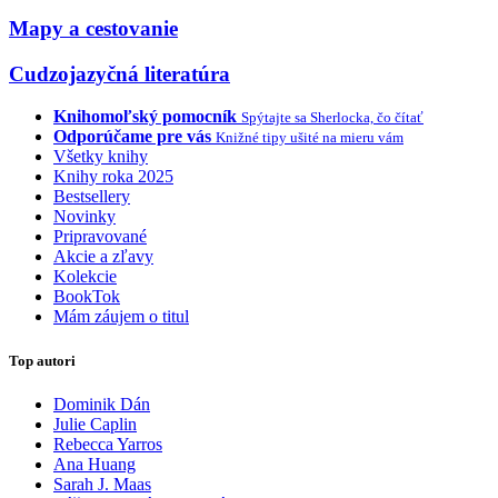
Mapy a cestovanie
Cudzojazyčná literatúra
Knihomoľský pomocník
Spýtajte sa Sherlocka, čo čítať
Odporúčame pre vás
Knižné tipy ušité na mieru vám
Všetky knihy
Knihy roka 2025
Bestsellery
Novinky
Pripravované
Akcie a zľavy
Kolekcie
BookTok
Mám záujem o titul
Top autori
Dominik Dán
Julie Caplin
Rebecca Yarros
Ana Huang
Sarah J. Maas