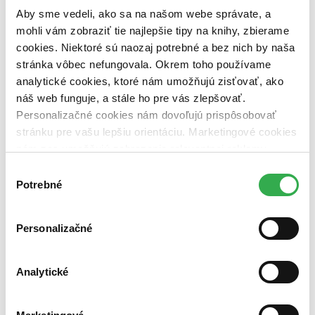
dostupná (bez vypredaných) (0 titulov)
dostupná (bez
Aby sme vedeli, ako sa na našom webe správate, a
vypredaných)
mohli vám zobraziť tie najlepšie tipy na knihy, zbierame
Nové / čítané
cookies. Niektoré sú naozaj potrebné a bez nich by naša
nová (0 titulov)
nová
stránka vôbec nefungovala. Okrem toho používame
čítaná (0 titulov)
čítaná
analytické cookies, ktoré nám umožňujú zisťovať, ako
čítaná - výborný stav (0 titulov)
čítaná - výborný stav
náš web funguje, a stále ho pre vás zlepšovať.
čítaná - mierne opotrebovaná (0 titulov)
čítaná - mierne
opotrebovaná
Personalizačné cookies nám dovoľujú prispôsobovať
čítané verzie vypredaných kníh (0 titulov)
čítané verzie
stránku pre vašu lepšiu orientáciu. Marketingové cookies
vypredaných kníh
nám zas umožňujú zobrazenie relevantnej reklamy.
Niektoré údaje zdieľame aj s tretími stranami. Veľmi by
Zúžiť výber
Výber
nám pomohlo, keby sme mohli používať všetky tieto
Potrebné
súhlasu
Zoradiť
cookies. Ďakujeme!
Personalizačné
Bestsellery
Analytické
Top hodnotené
Novinky
Najdrahšie
Najlacnejšie