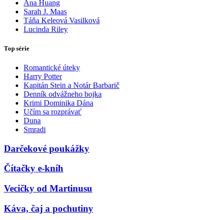
Ana Huang
Sarah J. Maas
Táňa Keleová Vasilková
Lucinda Riley
Top série
Romantické úteky
Harry Potter
Kapitán Stein a Notár Barbarič
Denník odvážneho bojka
Krimi Dominika Dána
Učím sa rozprávať
Duna
Smradi
Darčekové poukážky
Čítačky e-kníh
Vecičky od Martinusu
Káva, čaj a pochutiny