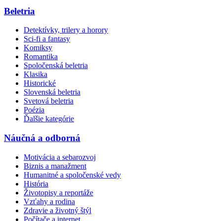
Beletria
Detektívky, trilery a horory
Sci-fi a fantasy
Komiksy
Romantika
Spoločenská beletria
Klasika
Historické
Slovenská beletria
Svetová beletria
Poézia
Ďalšie kategórie
Náučná a odborná
Motivácia a sebarozvoj
Biznis a manažment
Humanitné a spoločenské vedy
História
Životopisy a reportáže
Vzťahy a rodina
Zdravie a životný štýl
Počítače a internet