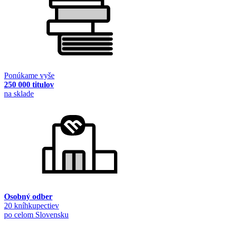
Ponúkame vyše
250 000 titulov
na sklade
Osobný odber
20 kníhkupectiev
po celom Slovensku