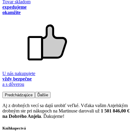
Tovar skladom
expedujeme
okamžite
U nás nakupujete
vždy bezpečne
a s dôverou
Predchádzajúce
Ďalšie
Aj z drobných vecí sa dajú urobiť veľké. Vďaka vašim Anjelským
drobným ste pri nákupoch na Martinuse darovali už
1 501 846,00 €
na Dobrého Anjela
. Ďakujeme!
Kníhkupectvá