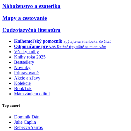
Náboženstvo a ezoterika
Mapy a cestovanie
Cudzojazyčná literatúra
Knihomoľský pomocník
Spýtajte sa Sherlocka, čo čítať
Odporúčame pre vás
Knižné tipy ušité na mieru vám
Všetky knihy
Knihy roka 2025
Bestsellery
Novinky
Pripravované
Akcie a zľavy
Kolekcie
BookTok
Mám záujem o titul
Top autori
Dominik Dán
Julie Caplin
Rebecca Yarros