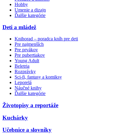
Hobby
Umenie a dizajn
Ďalšie kategórie
Deti a mládež
Knihorad – poradca kníh pre deti
Pre najmenších
Pre prvákov
Pre pubertiakov
Young Adult
Beletria
Rozprávky
Sci-fi, fantasy a komiksy
Leporelá
Náučné knihy
Ďalšie kategórie
Životopisy a reportáže
Kuchárky
Učebnice a slovníky