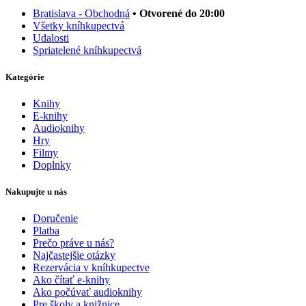
Bratislava - Obchodná
• Otvorené do 20:00
Všetky kníhkupectvá
Udalosti
Spriatelené kníhkupectvá
Kategórie
Knihy
E-knihy
Audioknihy
Hry
Filmy
Doplnky
Nakupujte u nás
Doručenie
Platba
Prečo práve u nás?
Najčastejšie otázky
Rezervácia v kníhkupectve
Ako čítať e-knihy
Ako počúvať audioknihy
Pre školy a knižnice