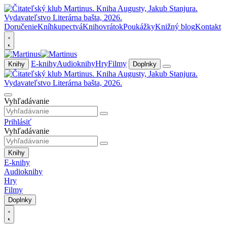
Doručenie
Kníhkupectvá
Knihovrátok
Poukážky
Knižný blog
Kontakt
E-knihy
Audioknihy
Hry
Filmy
Knihy
Doplnky
Vyhľadávanie
Prihlásiť
Vyhľadávanie
Knihy
E-knihy
Audioknihy
Hry
Filmy
Doplnky