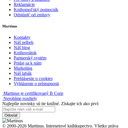
Reklamácie
Knihomoľský pomocník
Odstúpiť od zmluvy
Martinus
Kontakty
Náš príbeh
Náš blog
Knihovrátok
Partnerský systém
Pridaj sa k nám
Marketing
Náš labák
Prehlásenie o cookies
Vyhlásenie o prístupnosti
Martinus je certifikovaný B Corp
Nerobíme rozdiely
Najlepšie novinky sú tie knižné. Získajte ich ako prví:
Odoslať
© 2000-2026 Martinus. Internetové kníhkupectvo. Všetky práva