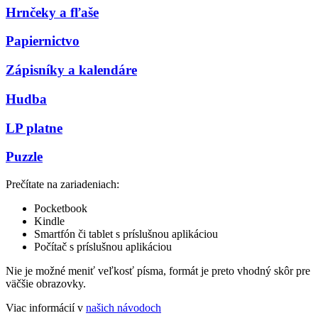
Hrnčeky a fľaše
Papiernictvo
Zápisníky a kalendáre
Hudba
LP platne
Puzzle
Prečítate na zariadeniach:
Pocketbook
Kindle
Smartfón či tablet s príslušnou aplikáciou
Počítač s príslušnou aplikáciou
Nie je možné meniť veľkosť písma, formát je preto vhodný skôr pre
väčšie obrazovky.
Viac informácií v
našich návodoch