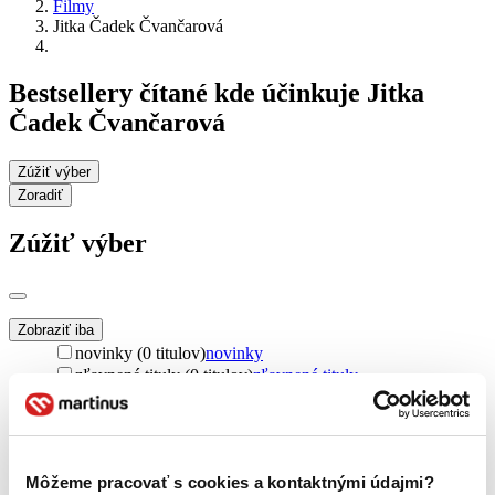
Filmy
Jitka Čadek Čvančarová
Bestsellery čítané kde účinkuje Jitka
Čadek Čvančarová
Zúžiť výber
Zoradiť
Zúžiť výber
Zobraziť iba
novinky (0 titulov)
novinky
zľavnené tituly (0 titulov)
zľavnené tituly
Dostupnosť
na centrálnom sklade (0 titulov)
na centrálnom sklade
predpredaj (0 titulov)
predpredaj
Môžeme pracovať s cookies a kontaktnými údajmi?
pripravujeme (0 titulov)
pripravujeme