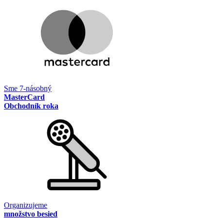
Sme 7-násobný
MasterCard
Obchodník roka
Organizujeme
množstvo besied