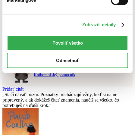
Marketingové
Najvyššia zľava
Použité filtre
Zobraziť detaily
Zrušiť filtre
čítané
Nebol nájdený
žiadny titul
vyhovujúci zadaným podmienkam.
Skúste prosím zmeniť vyhľadávaný výraz.
Povoliť všetko
Odmietnuť
Chcete poradiť knihu?
Náš pomocník Sherlock vám ju s radosťou vypátra!
Knihomoľský pomocník
Pridať citát
Stačí dávať pozor. Poznatky prichádzajú vždy, keď si na ne
pripravený, a ak dokážeš čítať znamenia, naučíš sa všetko, čo
potrebuješ na ďalší krok.