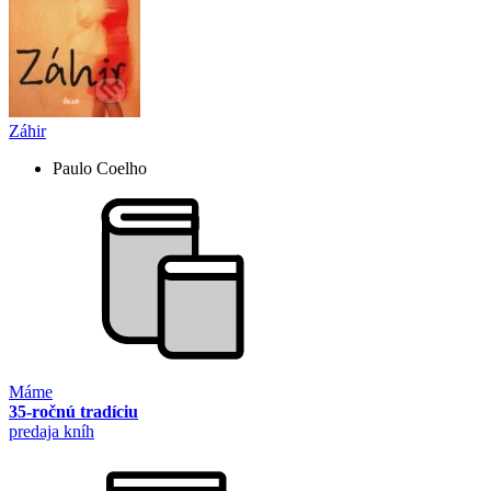
Záhir
Paulo Coelho
Máme
35-ročnú tradíciu
predaja kníh