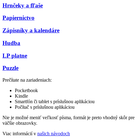
Hrnčeky a fľaše
Papiernictvo
Zápisníky a kalendáre
Hudba
LP platne
Puzzle
Prečítate na zariadeniach:
Pocketbook
Kindle
Smartfón či tablet s príslušnou aplikáciou
Počítač s príslušnou aplikáciou
Nie je možné meniť veľkosť písma, formát je preto vhodný skôr pre
väčšie obrazovky.
Viac informácií v
našich návodoch