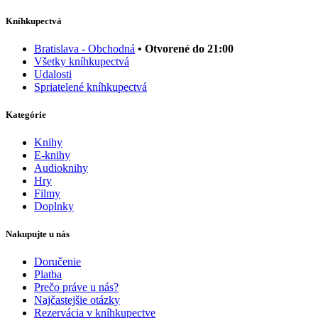
Kníhkupectvá
Bratislava - Obchodná
• Otvorené do 21:00
Všetky kníhkupectvá
Udalosti
Spriatelené kníhkupectvá
Kategórie
Knihy
E-knihy
Audioknihy
Hry
Filmy
Doplnky
Nakupujte u nás
Doručenie
Platba
Prečo práve u nás?
Najčastejšie otázky
Rezervácia v kníhkupectve