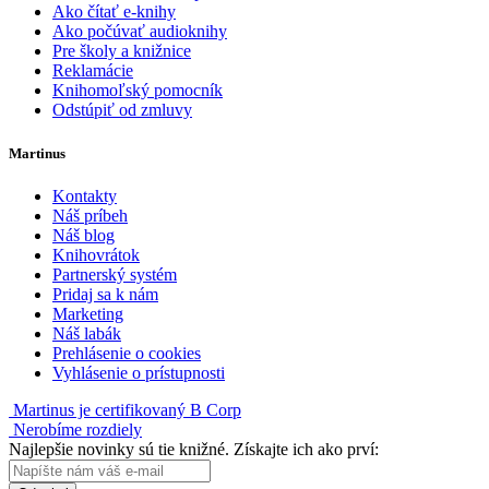
Ako čítať e-knihy
Ako počúvať audioknihy
Pre školy a knižnice
Reklamácie
Knihomoľský pomocník
Odstúpiť od zmluvy
Martinus
Kontakty
Náš príbeh
Náš blog
Knihovrátok
Partnerský systém
Pridaj sa k nám
Marketing
Náš labák
Prehlásenie o cookies
Vyhlásenie o prístupnosti
Martinus je certifikovaný B Corp
Nerobíme rozdiely
Najlepšie novinky sú tie knižné. Získajte ich ako prví: