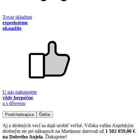
Tovar skladom
expedujeme
okamžite
U nás nakupujete
vždy bezpečne
a s dôverou
Predchádzajúce
Ďalšie
Aj z drobných vecí sa dajú urobiť veľké. Vďaka vašim Anjelským
drobným ste pri nákupoch na Martinuse darovali už
1 502 059,00 €
na Dobrého Anjela
. Ďakujeme!