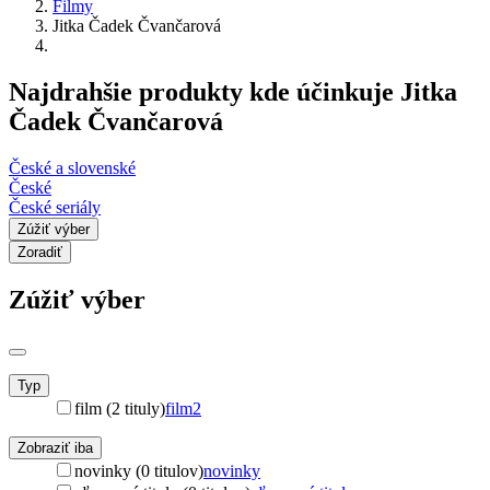
Filmy
Jitka Čadek Čvančarová
Najdrahšie produkty kde účinkuje Jitka
Čadek Čvančarová
České a slovenské
České
České seriály
Zúžiť výber
Zoradiť
Zúžiť výber
Typ
film (2 tituly)
film
2
Zobraziť iba
novinky (0 titulov)
novinky