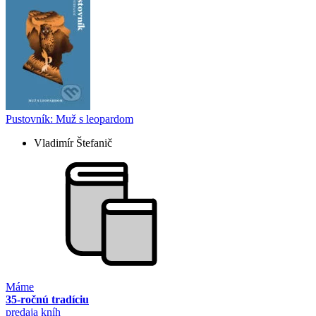
Pustovník: Muž s leopardom
Vladimír Štefanič
Máme
35-ročnú tradíciu
predaja kníh