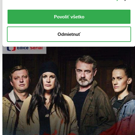
vám ho vieme zabezpečiť a odoslať do 2 – 7 dní. A
posnažíme sa aj trochu rýchlejšie!
Pridať do zoznamu
Povoliť všetko
Vložiť do košíka
Odmietnuť