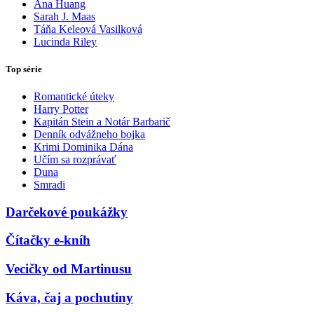
Ana Huang
Sarah J. Maas
Táňa Keleová Vasilková
Lucinda Riley
Top série
Romantické úteky
Harry Potter
Kapitán Stein a Notár Barbarič
Denník odvážneho bojka
Krimi Dominika Dána
Učím sa rozprávať
Duna
Smradi
Darčekové poukážky
Čítačky e-kníh
Vecičky od Martinusu
Káva, čaj a pochutiny