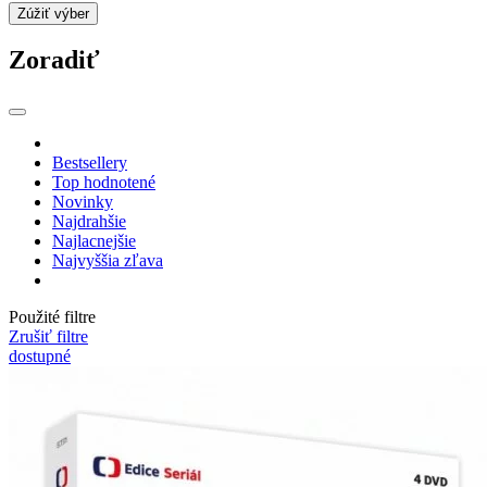
Zúžiť výber
Zoradiť
Bestsellery
Top hodnotené
Novinky
Najdrahšie
Najlacnejšie
Najvyššia zľava
Použité filtre
Zrušiť filtre
dostupné