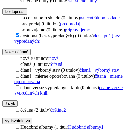
zľavnené tituly (0 titulov)
zľavnené tituly
Dostupnosť
na centrálnom sklade (0 titulov)
na centrálnom sklade
predpredaj (0 titulov)
predpredaj
pripravujeme (0 titulov)
pripravujeme
dostupná (bez vypredaných) (0 titulov)
dostupná (bez
vypredaných)
Nové / čítané
nová (0 titulov)
nová
čítaná (0 titulov)
čítaná
čítaná - výborný stav (0 titulov)
čítaná - výborný stav
čítaná - mierne opotrebovaná (0 titulov)
čítaná - mierne
opotrebovaná
čítané verzie vypredaných kníh (0 titulov)
čítané verzie
vypredaných kníh
Jazyk
čeština (2 tituly)
čeština
2
Vydavateľstvo
Hudobné albumy (1 titul)
Hudobné albumy
1