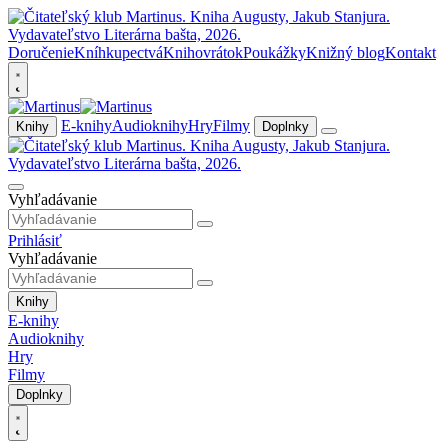
Doručenie
Kníhkupectvá
Knihovrátok
Poukážky
Knižný blog
Kontakt
E-knihy
Audioknihy
Hry
Filmy
Knihy
Doplnky
Vyhľadávanie
Prihlásiť
Vyhľadávanie
Knihy
E-knihy
Audioknihy
Hry
Filmy
Doplnky