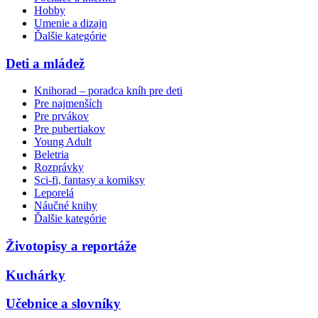
Hobby
Umenie a dizajn
Ďalšie kategórie
Deti a mládež
Knihorad – poradca kníh pre deti
Pre najmenších
Pre prvákov
Pre pubertiakov
Young Adult
Beletria
Rozprávky
Sci-fi, fantasy a komiksy
Leporelá
Náučné knihy
Ďalšie kategórie
Životopisy a reportáže
Kuchárky
Učebnice a slovníky