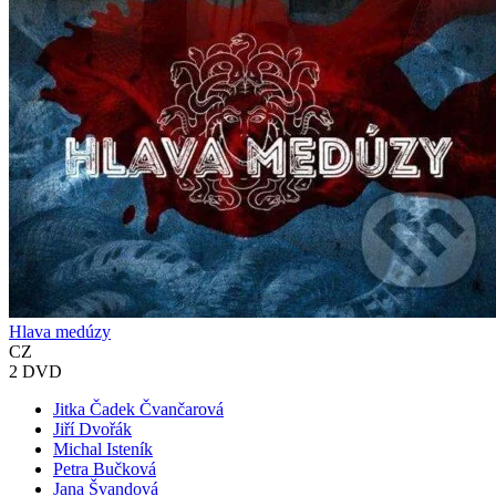
Hlava medúzy
CZ
2 DVD
Jitka Čadek Čvančarová
Jiří Dvořák
Michal Isteník
Petra Bučková
Jana Švandová