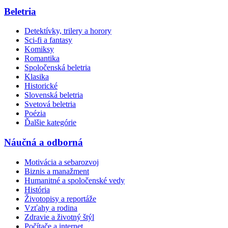
Beletria
Detektívky, trilery a horory
Sci-fi a fantasy
Komiksy
Romantika
Spoločenská beletria
Klasika
Historické
Slovenská beletria
Svetová beletria
Poézia
Ďalšie kategórie
Náučná a odborná
Motivácia a sebarozvoj
Biznis a manažment
Humanitné a spoločenské vedy
História
Životopisy a reportáže
Vzťahy a rodina
Zdravie a životný štýl
Počítače a internet