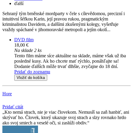
ďalší
Sehraný tým brněnské mordparty v čele s cílevědomou, precizní i
intuitivní šéfkou Karin, její pravou rukou, pragmatickým
kriminalistou Davidem, a dalšími zkušenými kolegy, vyšetřuje
vraždy spáchané v jihomoravské metropoli a jejím okolí...
DVD film
18,00 €
Na sklade 2 ks
Tento film máme síce aktuálne na sklade, máme však už iba
posledné kusy. Ak ho chcete mať rýchlo, ponáhľajte sa!
Dodanie ďalších môže trvať dlhšie, zvyčajne do 18 dní.
Pridať do zoznamu
Vložiť do košíka
Hore
Pridať citát
Kto nemá strach, nie je viac človekom. Nemusíš sa zaň hanbiť, ani
skrývať ho. Človek, ktorý ukazuje svoj strach a slzy rovnako hrdo
ako svoj smiech a veselé oči, si zaslúži obdiv.