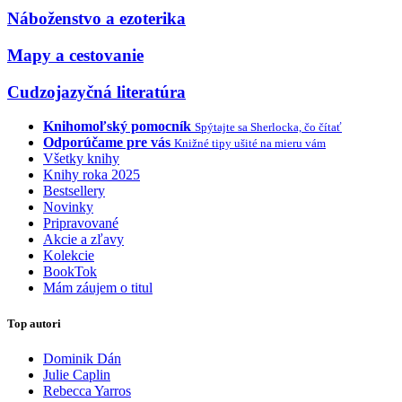
Náboženstvo a ezoterika
Mapy a cestovanie
Cudzojazyčná literatúra
Knihomoľský pomocník
Spýtajte sa Sherlocka, čo čítať
Odporúčame pre vás
Knižné tipy ušité na mieru vám
Všetky knihy
Knihy roka 2025
Bestsellery
Novinky
Pripravované
Akcie a zľavy
Kolekcie
BookTok
Mám záujem o titul
Top autori
Dominik Dán
Julie Caplin
Rebecca Yarros