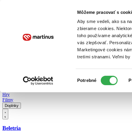
Doručenie
Kníhkupectvá
Knihovrátok
Poukážky
Knižný blog
Kontakt
Môžeme pracovať s cooki
Aby sme vedeli, ako sa na 
zbierame cookies. Niektor
E-knihy
Audioknihy
Hry
Filmy
Knihy
Doplnky
toho používame analytické
vás zlepšovať. Personaliz
Vyhľadávanie
Marketingové cookies nám 
tretími stranami. Veľmi b
Prihlásiť
Vyhľadávanie
Výber
Knihy
Potrebné
P
súhlasu
E-knihy
Audioknihy
Hry
Filmy
Doplnky
Beletria