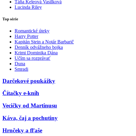
Táňa Keleová Vasilková
Lucinda Riley
Top série
Romantické úteky
Harry Potter
Kapitán Stein a Notár Barbarič
Denník odvážneho bojka
Krimi Dominika Dána
Učím sa rozprávať
Duna
Smradi
Darčekové poukážky
Čítačky e-kníh
Vecičky od Martinusu
Káva, čaj a pochutiny
Hrnčeky a fľaše