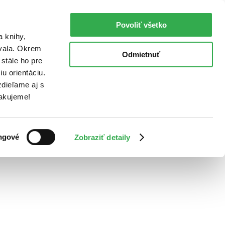
Povoliť všetko
a knihy,
ovala. Okrem
Odmietnuť
stále ho pre
u orientáciu.
dieľame aj s
Ďakujeme!
ngové
Zobraziť detaily