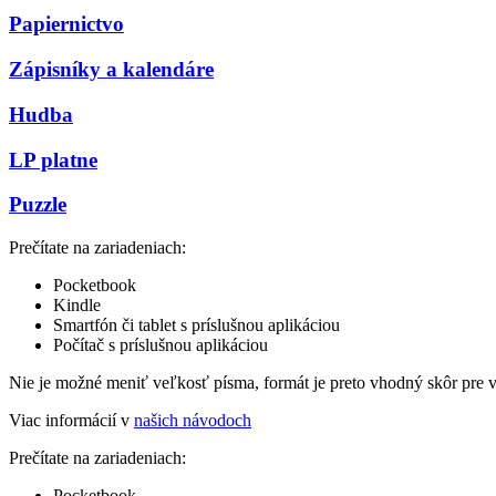
Papiernictvo
Zápisníky a kalendáre
Hudba
LP platne
Puzzle
Prečítate na zariadeniach:
Pocketbook
Kindle
Smartfón či tablet s príslušnou aplikáciou
Počítač s príslušnou aplikáciou
Nie je možné meniť veľkosť písma, formát je preto vhodný skôr pre 
Viac informácií v
našich návodoch
Prečítate na zariadeniach:
Pocketbook