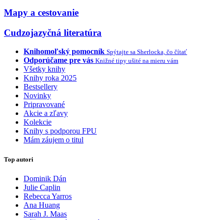
Mapy a cestovanie
Cudzojazyčná literatúra
Knihomoľský pomocník
Spýtajte sa Sherlocka, čo čítať
Odporúčame pre vás
Knižné tipy ušité na mieru vám
Všetky knihy
Knihy roka 2025
Bestsellery
Novinky
Pripravované
Akcie a zľavy
Kolekcie
Knihy s podporou FPU
Mám záujem o titul
Top autori
Dominik Dán
Julie Caplin
Rebecca Yarros
Ana Huang
Sarah J. Maas