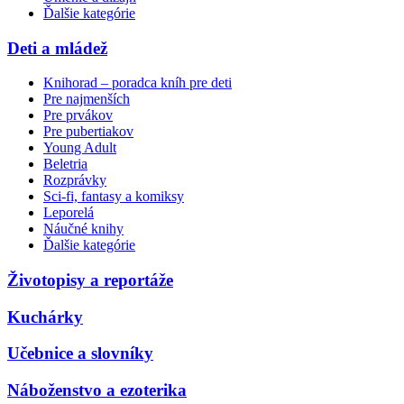
Ďalšie kategórie
Deti a mládež
Knihorad – poradca kníh pre deti
Pre najmenších
Pre prvákov
Pre pubertiakov
Young Adult
Beletria
Rozprávky
Sci-fi, fantasy a komiksy
Leporelá
Náučné knihy
Ďalšie kategórie
Životopisy a reportáže
Kuchárky
Učebnice a slovníky
Náboženstvo a ezoterika