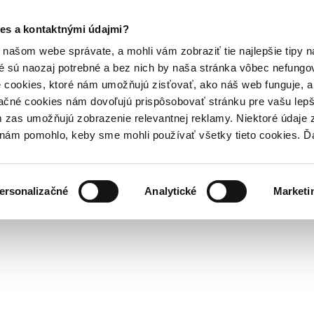
es a kontaktnými údajmi?
našom webe správate, a mohli vám zobraziť tie najlepšie tipy n
é sú naozaj potrebné a bez nich by naša stránka vôbec nefung
 cookies, ktoré nám umožňujú zisťovať, ako náš web funguje, a 
ačné cookies nám dovoľujú prispôsobovať stránku pre vašu lepši
zas umožňujú zobrazenie relevantnej reklamy. Niektoré údaje z
y nám pomohlo, keby sme mohli používať všetky tieto cookies. 
ersonalizačné
Analytické
Marketi