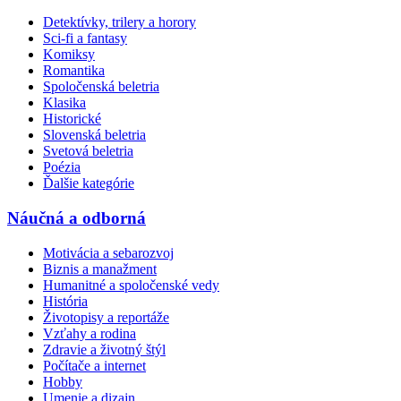
Detektívky, trilery a horory
Sci-fi a fantasy
Komiksy
Romantika
Spoločenská beletria
Klasika
Historické
Slovenská beletria
Svetová beletria
Poézia
Ďalšie kategórie
Náučná a odborná
Motivácia a sebarozvoj
Biznis a manažment
Humanitné a spoločenské vedy
História
Životopisy a reportáže
Vzťahy a rodina
Zdravie a životný štýl
Počítače a internet
Hobby
Umenie a dizajn