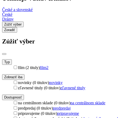
České a slovenské
České
Drámy
Zúžiť výber
Zoradiť
Zúžiť výber
Typ
film (2 tituly)
film
2
Zobraziť iba
novinky (0 titulov)
novinky
zľavnené tituly (0 titulov)
zľavnené tituly
Dostupnosť
na centrálnom sklade (0 titulov)
na centrálnom sklade
predpredaj (0 titulov)
predpredaj
pripravujeme (0 titulov)
pripravujeme