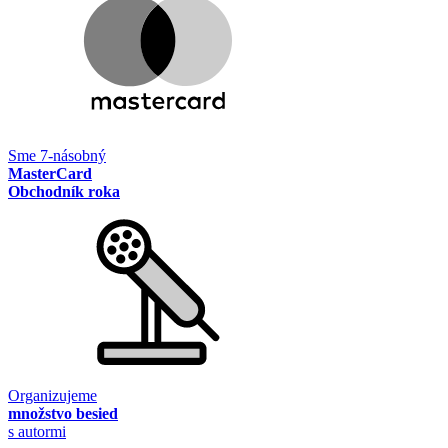
Sme 7-násobný
MasterCard
Obchodník roka
Organizujeme
množstvo besied
s autormi