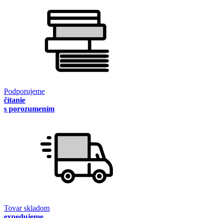
Podporujeme
čítanie
s porozumením
Tovar skladom
expedujeme