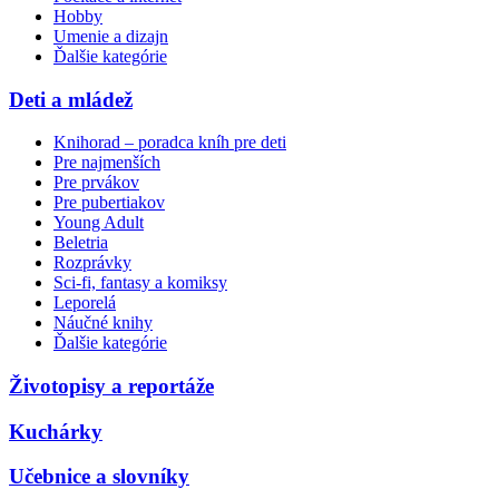
Hobby
Umenie a dizajn
Ďalšie kategórie
Deti a mládež
Knihorad – poradca kníh pre deti
Pre najmenších
Pre prvákov
Pre pubertiakov
Young Adult
Beletria
Rozprávky
Sci-fi, fantasy a komiksy
Leporelá
Náučné knihy
Ďalšie kategórie
Životopisy a reportáže
Kuchárky
Učebnice a slovníky