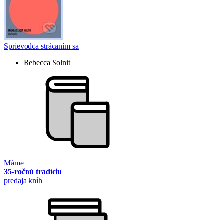
Sprievodca strácaním sa
Rebecca Solnit
Máme
35-ročnú tradíciu
predaja kníh