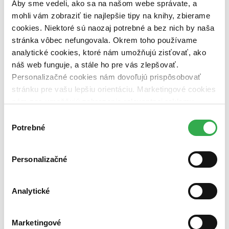
pripravujeme (0 titulov)
pripravujeme
Aby sme vedeli, ako sa na našom webe správate, a
dostupná (bez vypredaných) (0 titulov)
dostupná (bez
mohli vám zobraziť tie najlepšie tipy na knihy, zbierame
vypredaných)
cookies. Niektoré sú naozaj potrebné a bez nich by naša
stránka vôbec nefungovala. Okrem toho používame
Nové / čítané
nová (0 titulov)
nová
analytické cookies, ktoré nám umožňujú zisťovať, ako
čítaná (0 titulov)
čítaná
náš web funguje, a stále ho pre vás zlepšovať.
čítaná - výborný stav (0 titulov)
čítaná - výborný stav
Personalizačné cookies nám dovoľujú prispôsobovať
čítaná - mierne opotrebovaná (0 titulov)
čítaná - mierne
stránku pre vašu lepšiu orientáciu. Marketingové cookies
opotrebovaná
nám zas umožňujú zobrazenie relevantnej reklamy.
čítané verzie vypredaných kníh (0 titulov)
čítané verzie
vypredaných kníh
Niektoré údaje zdieľame aj s tretími stranami. Veľmi by
Výber
nám pomohlo, keby sme mohli používať všetky tieto
Potrebné
súhlasu
Zúžiť výber
cookies. Ďakujeme!
Zoradiť
Personalizačné
Analytické
Bestsellery
Top hodnotené
Novinky
Marketingové
Najdrahšie