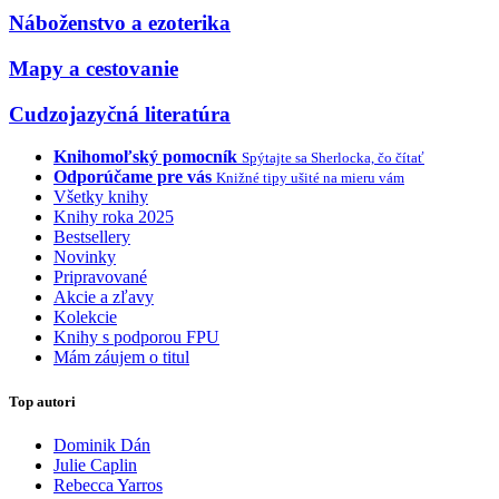
Náboženstvo a ezoterika
Mapy a cestovanie
Cudzojazyčná literatúra
Knihomoľský pomocník
Spýtajte sa Sherlocka, čo čítať
Odporúčame pre vás
Knižné tipy ušité na mieru vám
Všetky knihy
Knihy roka 2025
Bestsellery
Novinky
Pripravované
Akcie a zľavy
Kolekcie
Knihy s podporou FPU
Mám záujem o titul
Top autori
Dominik Dán
Julie Caplin
Rebecca Yarros