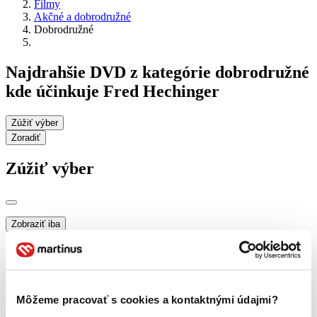
Filmy
Akčné a dobrodružné
Dobrodružné
Najdrahšie DVD z kategórie dobrodružné
kde účinkuje Fred Hechinger
Zúžiť výber
Zoradiť
Zúžiť výber
Zobraziť iba
novinky (0 titulov)
novinky
zľavnené tituly (0 titulov)
zľavnené tituly
Dostupnosť
na centrálnom sklade (0 titulov)
na centrálnom sklade
Môžeme pracovať s cookies a kontaktnými údajmi?
predpredaj (0 titulov)
predpredaj