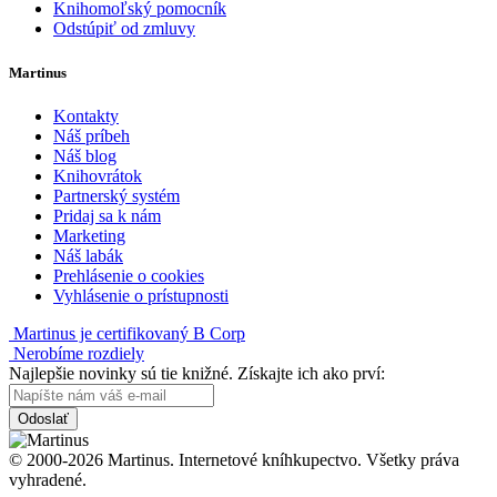
Knihomoľský pomocník
Odstúpiť od zmluvy
Martinus
Kontakty
Náš príbeh
Náš blog
Knihovrátok
Partnerský systém
Pridaj sa k nám
Marketing
Náš labák
Prehlásenie o cookies
Vyhlásenie o prístupnosti
Martinus je certifikovaný B Corp
Nerobíme rozdiely
Najlepšie novinky sú tie knižné. Získajte ich ako prví:
Odoslať
© 2000-2026 Martinus. Internetové kníhkupectvo. Všetky práva
vyhradené.