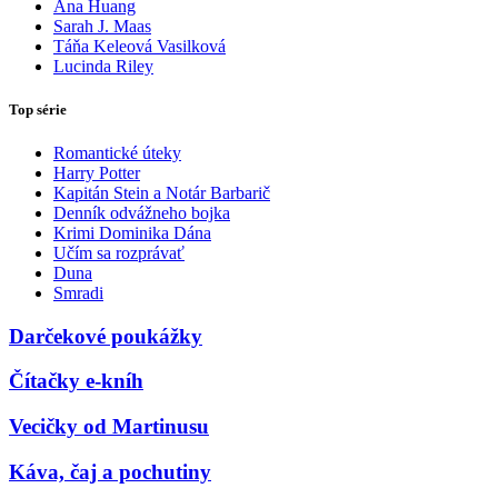
Ana Huang
Sarah J. Maas
Táňa Keleová Vasilková
Lucinda Riley
Top série
Romantické úteky
Harry Potter
Kapitán Stein a Notár Barbarič
Denník odvážneho bojka
Krimi Dominika Dána
Učím sa rozprávať
Duna
Smradi
Darčekové poukážky
Čítačky e-kníh
Vecičky od Martinusu
Káva, čaj a pochutiny