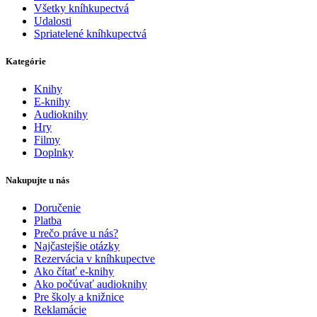
Všetky kníhkupectvá
Udalosti
Spriatelené kníhkupectvá
Kategórie
Knihy
E-knihy
Audioknihy
Hry
Filmy
Doplnky
Nakupujte u nás
Doručenie
Platba
Prečo práve u nás?
Najčastejšie otázky
Rezervácia v kníhkupectve
Ako čítať e-knihy
Ako počúvať audioknihy
Pre školy a knižnice
Reklamácie