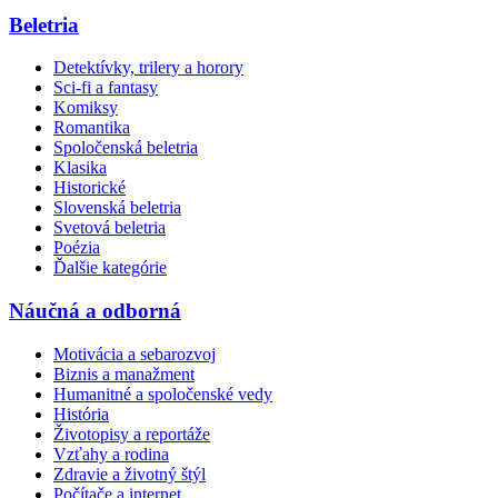
Beletria
Detektívky, trilery a horory
Sci-fi a fantasy
Komiksy
Romantika
Spoločenská beletria
Klasika
Historické
Slovenská beletria
Svetová beletria
Poézia
Ďalšie kategórie
Náučná a odborná
Motivácia a sebarozvoj
Biznis a manažment
Humanitné a spoločenské vedy
História
Životopisy a reportáže
Vzťahy a rodina
Zdravie a životný štýl
Počítače a internet