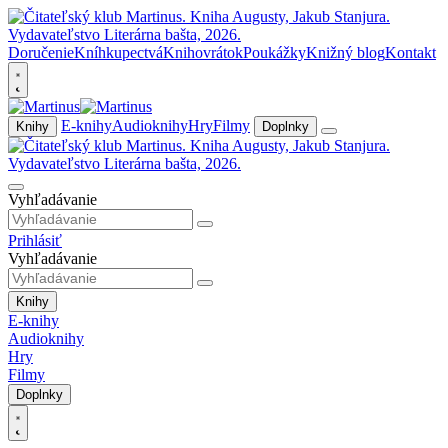
Doručenie
Kníhkupectvá
Knihovrátok
Poukážky
Knižný blog
Kontakt
E-knihy
Audioknihy
Hry
Filmy
Knihy
Doplnky
Vyhľadávanie
Prihlásiť
Vyhľadávanie
Knihy
E-knihy
Audioknihy
Hry
Filmy
Doplnky