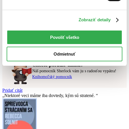
Najlacnejšie
Najvyššia zľava
Zobraziť detaily
Použité filtre
Zrušiť filtre
dostupné
Účinkuje Fred Hechinger
Povoliť všetko
Nebol nájdený
žiadny titul
vyhovujúci zadaným podmienkam.
Skúste prosím zmeniť vyhľadávaný výraz.
Odmietnuť
Chcete poradiť knihu?
Náš pomocník Sherlock vám ju s radosťou vypátra!
Knihomoľský pomocník
Pridať citát
Niektoré veci máme iba dovtedy, kým sú stratené.