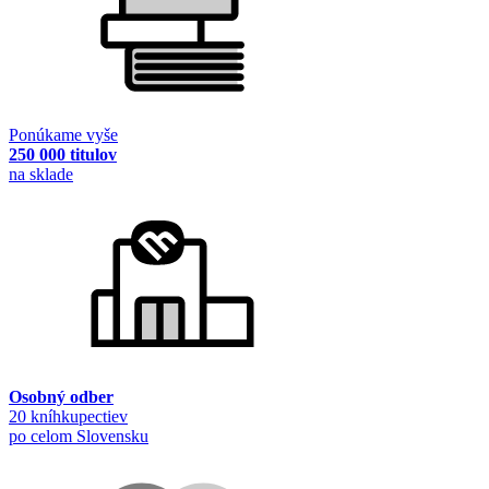
Ponúkame vyše
250 000 titulov
na sklade
Osobný odber
20 kníhkupectiev
po celom Slovensku