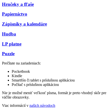
Hrnčeky a fľaše
Papiernictvo
Zápisníky a kalendáre
Hudba
LP platne
Puzzle
Prečítate na zariadeniach:
Pocketbook
Kindle
Smartfón či tablet s príslušnou aplikáciou
Počítač s príslušnou aplikáciou
Nie je možné meniť veľkosť písma, formát je preto vhodný skôr pre
väčšie obrazovky.
Viac informácií v
našich návodoch