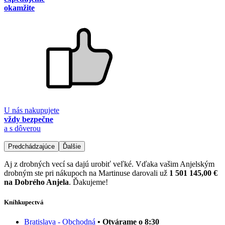
okamžite
U nás nakupujete
vždy bezpečne
a s dôverou
Predchádzajúce
Ďalšie
Aj z drobných vecí sa dajú urobiť veľké. Vďaka vašim Anjelským
drobným ste pri nákupoch na Martinuse darovali už
1 501 145,00 €
na Dobrého Anjela
. Ďakujeme!
Kníhkupectvá
Bratislava - Obchodná
• Otvárame o 8:30