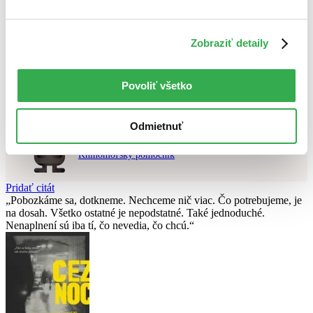
Použité filtre
Zrušiť filtre
Zobraziť detaily
dostupné
Nebol nájdený
žiadny titul
vyhovujúci zadaným podmienkam.
Skúste prosím zmeniť vyhľadávaný výraz.
Povoliť všetko
Chcete poradiť knihu?
Odmietnuť
Náš pomocník Sherlock vám ju s radosťou vypátra!
Knihomoľský pomocník
Pridať citát
Pobozkáme sa, dotkneme. Nechceme nič viac. Čo potrebujeme, je
na dosah. Všetko ostatné je nepodstatné. Také jednoduché.
Nenaplnení sú iba tí, čo nevedia, čo chcú.