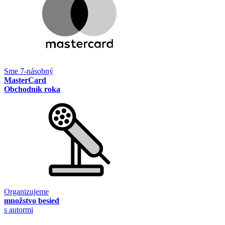
Sme 7-násobný
MasterCard
Obchodník roka
Organizujeme
množstvo besied
s autormi