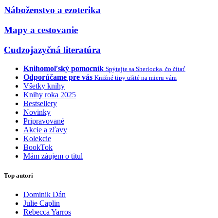
Náboženstvo a ezoterika
Mapy a cestovanie
Cudzojazyčná literatúra
Knihomoľský pomocník
Spýtajte sa Sherlocka, čo čítať
Odporúčame pre vás
Knižné tipy ušité na mieru vám
Všetky knihy
Knihy roka 2025
Bestsellery
Novinky
Pripravované
Akcie a zľavy
Kolekcie
BookTok
Mám záujem o titul
Top autori
Dominik Dán
Julie Caplin
Rebecca Yarros