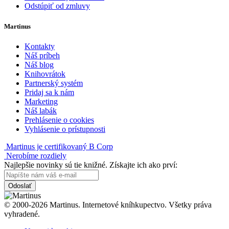
Odstúpiť od zmluvy
Martinus
Kontakty
Náš príbeh
Náš blog
Knihovrátok
Partnerský systém
Pridaj sa k nám
Marketing
Náš labák
Prehlásenie o cookies
Vyhlásenie o prístupnosti
Martinus je certifikovaný B Corp
Nerobíme rozdiely
Najlepšie novinky sú tie knižné. Získajte ich ako prví:
Odoslať
© 2000-2026 Martinus. Internetové kníhkupectvo. Všetky práva
vyhradené.