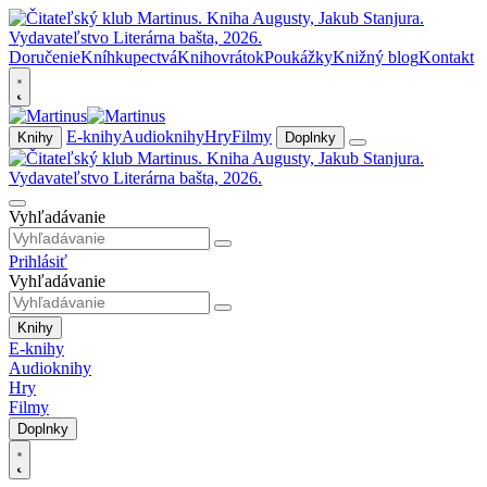
Doručenie
Kníhkupectvá
Knihovrátok
Poukážky
Knižný blog
Kontakt
E-knihy
Audioknihy
Hry
Filmy
Knihy
Doplnky
Vyhľadávanie
Prihlásiť
Vyhľadávanie
Knihy
E-knihy
Audioknihy
Hry
Filmy
Doplnky