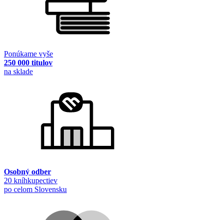
Ponúkame vyše
250 000 titulov
na sklade
Osobný odber
20 kníhkupectiev
po celom Slovensku