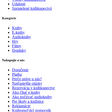
Udalosti
Spriatelené kníhkupectvá
Kategórie
Knihy
E-knihy
Audioknihy
Hry
Filmy
Doplnky
Nakupujte u nás
Doručenie
Platba
Prečo práve u nás?
Najčastejšie otázky
Rezervácia v kníhkupectve
Ako čítať e-knihy
Ako počúvať audioknihy
Pre školy a knižnice
Reklamácie
Knihomoľský pomocník