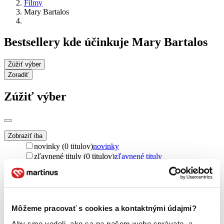
Filmy
Mary Bartalos
Bestsellery kde účinkuje Mary Bartalos
Zúžiť výber
Zoradiť
Zúžiť výber
Zobraziť iba
novinky (0 titulov)
novinky
zľavnené tituly (0 titulov)
zľavnené tituly
Dostupnosť
na centrálnom sklade (0 titulov)
na centrálnom sklade
predpredaj (0 titulov)
predpredaj
pripravujeme (0 titulov)
pripravujeme
Môžeme pracovať s cookies a kontaktnými údajmi?
dostupná (bez vypredaných) (0 titulov)
dostupná (bez
vypredaných)
Aby sme vedeli, ako sa na našom webe správate, a