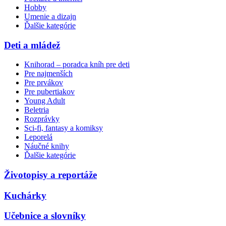
Hobby
Umenie a dizajn
Ďalšie kategórie
Deti a mládež
Knihorad – poradca kníh pre deti
Pre najmenších
Pre prvákov
Pre pubertiakov
Young Adult
Beletria
Rozprávky
Sci-fi, fantasy a komiksy
Leporelá
Náučné knihy
Ďalšie kategórie
Životopisy a reportáže
Kuchárky
Učebnice a slovníky