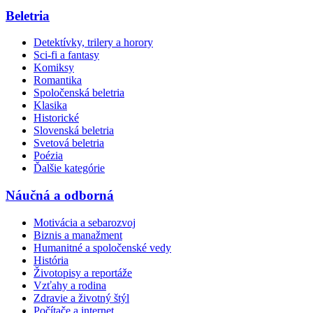
Beletria
Detektívky, trilery a horory
Sci-fi a fantasy
Komiksy
Romantika
Spoločenská beletria
Klasika
Historické
Slovenská beletria
Svetová beletria
Poézia
Ďalšie kategórie
Náučná a odborná
Motivácia a sebarozvoj
Biznis a manažment
Humanitné a spoločenské vedy
História
Životopisy a reportáže
Vzťahy a rodina
Zdravie a životný štýl
Počítače a internet