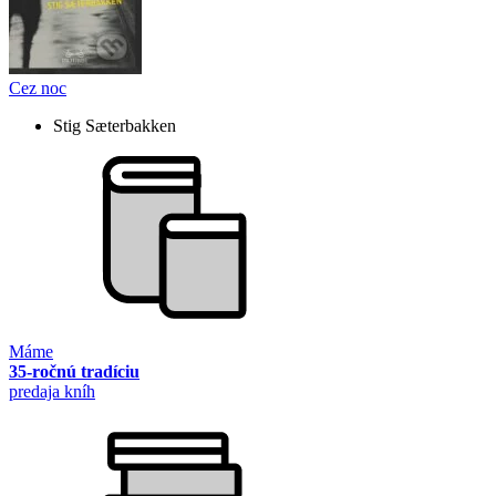
Cez noc
Stig Sæterbakken
Máme
35-ročnú tradíciu
predaja kníh