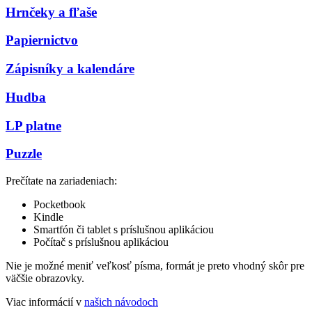
Hrnčeky a fľaše
Papiernictvo
Zápisníky a kalendáre
Hudba
LP platne
Puzzle
Prečítate na zariadeniach:
Pocketbook
Kindle
Smartfón či tablet s príslušnou aplikáciou
Počítač s príslušnou aplikáciou
Nie je možné meniť veľkosť písma, formát je preto vhodný skôr pre
väčšie obrazovky.
Viac informácií v
našich návodoch