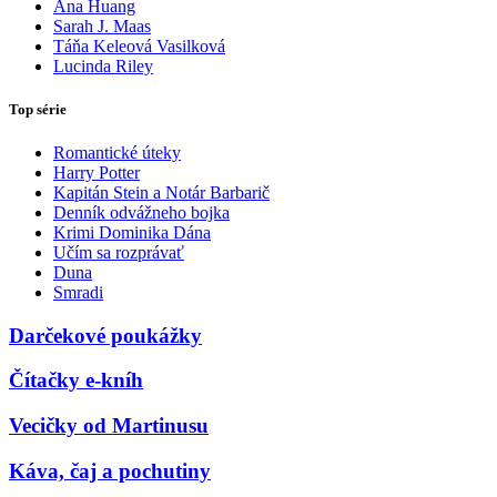
Ana Huang
Sarah J. Maas
Táňa Keleová Vasilková
Lucinda Riley
Top série
Romantické úteky
Harry Potter
Kapitán Stein a Notár Barbarič
Denník odvážneho bojka
Krimi Dominika Dána
Učím sa rozprávať
Duna
Smradi
Darčekové poukážky
Čítačky e-kníh
Vecičky od Martinusu
Káva, čaj a pochutiny