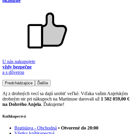
okamžite
U nás nakupujete
vždy bezpečne
a s dôverou
Predchádzajúce
Ďalšie
Aj z drobných vecí sa dajú urobiť veľké. Vďaka vašim Anjelským
drobným ste pri nákupoch na Martinuse darovali už
1 502 059,00 €
na Dobrého Anjela
. Ďakujeme!
Kníhkupectvá
Bratislava - Obchodná
• Otvorené do 20:00
Všetky kníhkupectvá