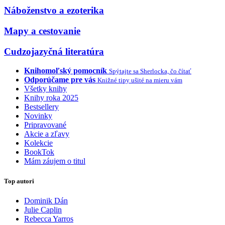
Náboženstvo a ezoterika
Mapy a cestovanie
Cudzojazyčná literatúra
Knihomoľský pomocník
Spýtajte sa Sherlocka, čo čítať
Odporúčame pre vás
Knižné tipy ušité na mieru vám
Všetky knihy
Knihy roka 2025
Bestsellery
Novinky
Pripravované
Akcie a zľavy
Kolekcie
BookTok
Mám záujem o titul
Top autori
Dominik Dán
Julie Caplin
Rebecca Yarros