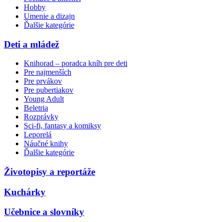
Hobby
Umenie a dizajn
Ďalšie kategórie
Deti a mládež
Knihorad – poradca kníh pre deti
Pre najmenších
Pre prvákov
Pre pubertiakov
Young Adult
Beletria
Rozprávky
Sci-fi, fantasy a komiksy
Leporelá
Náučné knihy
Ďalšie kategórie
Životopisy a reportáže
Kuchárky
Učebnice a slovníky