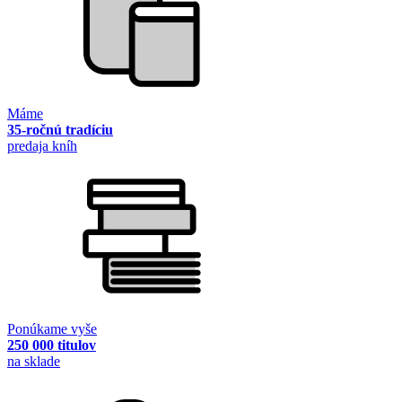
Máme
35-ročnú tradíciu
predaja kníh
Ponúkame vyše
250 000 titulov
na sklade