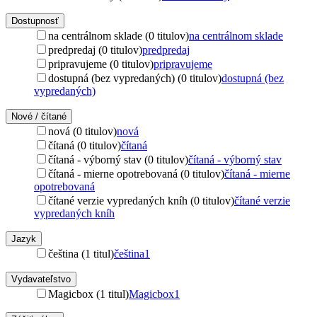
Dostupnosť
na centrálnom sklade (0 titulov)
na centrálnom sklade
predpredaj (0 titulov)
predpredaj
pripravujeme (0 titulov)
pripravujeme
dostupná (bez vypredaných) (0 titulov)
dostupná (bez
vypredaných)
Nové / čítané
nová (0 titulov)
nová
čítaná (0 titulov)
čítaná
čítaná - výborný stav (0 titulov)
čítaná - výborný stav
čítaná - mierne opotrebovaná (0 titulov)
čítaná - mierne
opotrebovaná
čítané verzie vypredaných kníh (0 titulov)
čítané verzie
vypredaných kníh
Jazyk
čeština (1 titul)
čeština
1
Vydavateľstvo
Magicbox (1 titul)
Magicbox
1