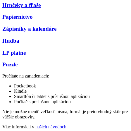
Hrnčeky a fľaše
Papiernictvo
Zápisníky a kalendáre
Hudba
LP platne
Puzzle
Prečítate na zariadeniach:
Pocketbook
Kindle
Smartfón či tablet s príslušnou aplikáciou
Počítač s príslušnou aplikáciou
Nie je možné meniť veľkosť písma, formát je preto vhodný skôr pre
väčšie obrazovky.
Viac informácií v
našich návodoch