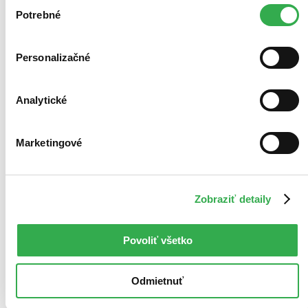
Výber
keby sme mohli používať všetky tieto cookies. Ďakujeme!
Potrebné
súhlasu
Personalizačné
Analytické
Marketingové
Zobraziť detaily
Povoliť všetko
Odmietnuť