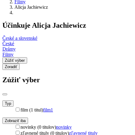
Filmy
Alicja Jachiewicz
Účinkuje Alicja Jachiewicz
České a slovenské
České
Drámy
Filmy
Zúžiť výber
Zoradiť
Zúžiť výber
Typ
film (1 titul)
film
1
Zobraziť iba
novinky (0 titulov)
novinky
zľavnené tituly (0 titulov)
zľavnené tituly