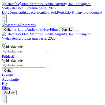
Doručenie
Kníhkupectvá
Knihovrátok
Poukážky
Knižný blog
Kontakt
E-knihy
Audioknihy
Hry
Filmy
Knihy
Doplnky
Vyhľadávanie
Prihlásiť
Vyhľadávanie
Knihy
E-knihy
Audioknihy
Hry
Filmy
Doplnky