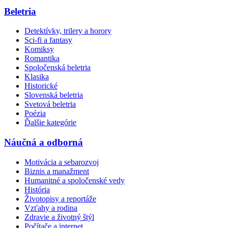
Beletria
Detektívky, trilery a horory
Sci-fi a fantasy
Komiksy
Romantika
Spoločenská beletria
Klasika
Historické
Slovenská beletria
Svetová beletria
Poézia
Ďalšie kategórie
Náučná a odborná
Motivácia a sebarozvoj
Biznis a manažment
Humanitné a spoločenské vedy
História
Životopisy a reportáže
Vzťahy a rodina
Zdravie a životný štýl
Počítače a internet