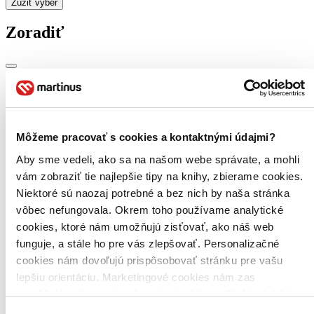
Zúžiť výber
Zoradiť
Bestsellery
Top hodnotené
Novinky
Najdrahšie
Môžeme pracovať s cookies a kontaktnými údajmi?
Najlacnejšie
Aby sme vedeli, ako sa na našom webe správate, a mohli
Najvyššia zľava
vám zobraziť tie najlepšie tipy na knihy, zbierame cookies.
Niektoré sú naozaj potrebné a bez nich by naša stránka
vôbec nefungovala. Okrem toho používame analytické
cookies, ktoré nám umožňujú zisťovať, ako náš web
funguje, a stále ho pre vás zlepšovať. Personalizačné
cookies nám dovoľujú prispôsobovať stránku pre vašu
lepšiu orientáciu. Marketingové cookies nám zas
umožňujú zobrazenie relevantnej reklamy. Niektoré údaje
zdieľame aj s tretími stranami. Veľmi by nám pomohlo,