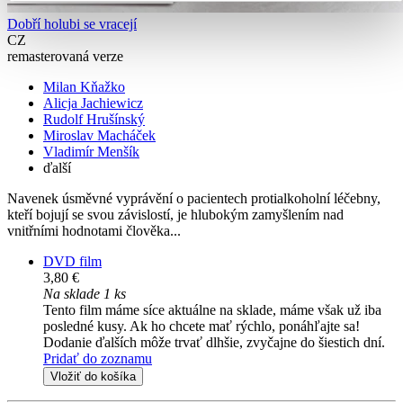
Dobří holubi se vracejí
CZ
remasterovaná verze
Milan Kňažko
Alicja Jachiewicz
Rudolf Hrušínský
Miroslav Macháček
Vladimír Menšík
ďalší
Navenek úsměvné vyprávění o pacientech protialkoholní léčebny,
kteří bojují se svou závislostí, je hlubokým zamyšlením nad
vnitřními hodnotami člověka...
DVD film
3,80 €
Na sklade 1 ks
Tento film máme síce aktuálne na sklade, máme však už iba
posledné kusy. Ak ho chcete mať rýchlo, ponáhľajte sa!
Dodanie ďalších môže trvať dlhšie, zvyčajne do šiestich dní.
Pridať do zoznamu
Vložiť do košíka