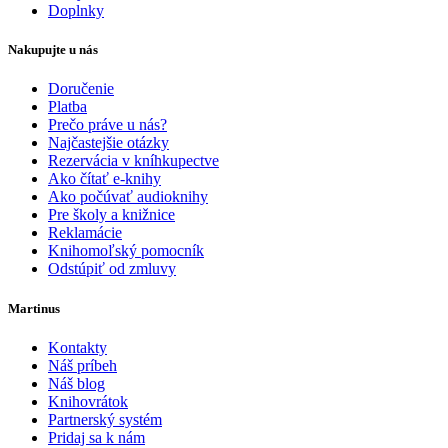
Doplnky
Nakupujte u nás
Doručenie
Platba
Prečo práve u nás?
Najčastejšie otázky
Rezervácia v kníhkupectve
Ako čítať e-knihy
Ako počúvať audioknihy
Pre školy a knižnice
Reklamácie
Knihomoľský pomocník
Odstúpiť od zmluvy
Martinus
Kontakty
Náš príbeh
Náš blog
Knihovrátok
Partnerský systém
Pridaj sa k nám