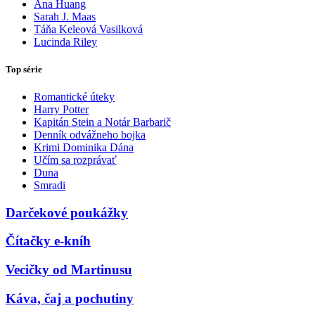
Ana Huang
Sarah J. Maas
Táňa Keleová Vasilková
Lucinda Riley
Top série
Romantické úteky
Harry Potter
Kapitán Stein a Notár Barbarič
Denník odvážneho bojka
Krimi Dominika Dána
Učím sa rozprávať
Duna
Smradi
Darčekové poukážky
Čítačky e-kníh
Vecičky od Martinusu
Káva, čaj a pochutiny