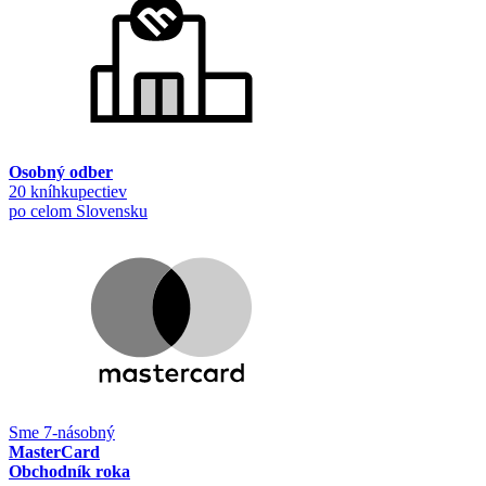
Osobný odber
20 kníhkupectiev
po celom Slovensku
Sme 7-násobný
MasterCard
Obchodník roka