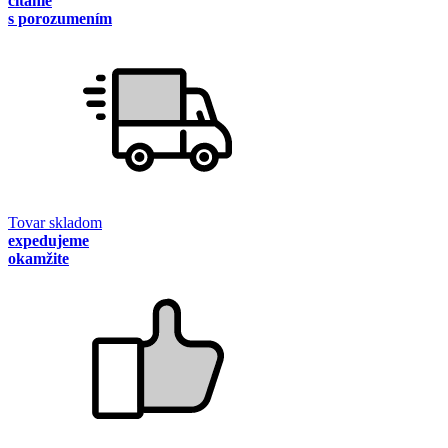
čítanie
s porozumením
Tovar skladom
expedujeme
okamžite