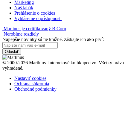
Marketing
Náš labák
Prehlásenie o cookies
Vyhlásenie o prístupnosti
Martinus je certifikovaný B Corp
Nerobíme rozdiely
Najlepšie novinky sú tie knižné. Získajte ich ako prví:
Odoslať
© 2000-2026 Martinus. Internetové kníhkupectvo. Všetky práva
vyhradené.
Nastaviť cookies
Ochrana súkromia
Obchodné podmienky