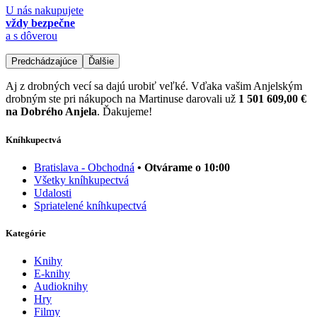
U nás nakupujete
vždy bezpečne
a s dôverou
Predchádzajúce
Ďalšie
Aj z drobných vecí sa dajú urobiť veľké. Vďaka vašim Anjelským
drobným ste pri nákupoch na Martinuse darovali už
1 501 609,00 €
na Dobrého Anjela
. Ďakujeme!
Kníhkupectvá
Bratislava - Obchodná
• Otvárame o 10:00
Všetky kníhkupectvá
Udalosti
Spriatelené kníhkupectvá
Kategórie
Knihy
E-knihy
Audioknihy
Hry
Filmy