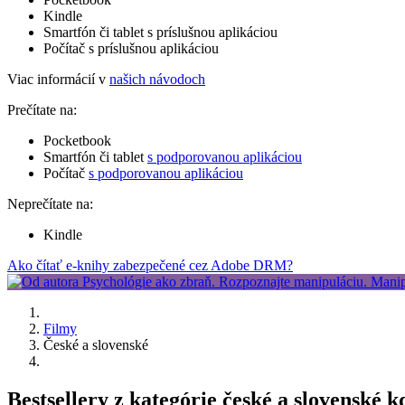
Kindle
Smartfón či tablet s príslušnou aplikáciou
Počítač s príslušnou aplikáciou
Viac informácií v
našich návodoch
Prečítate na:
Pocketbook
Smartfón či tablet
s podporovanou aplikáciou
Počítač
s podporovanou aplikáciou
Neprečítate na:
Kindle
Ako čítať e-knihy zabezpečené cez Adobe DRM?
Filmy
České a slovenské
Bestsellery z kategórie české a slovenské 