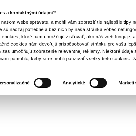
es a kontaktnými údajmi?
našom webe správate, a mohli vám zobraziť tie najlepšie tipy n
é sú naozaj potrebné a bez nich by naša stránka vôbec nefung
 cookies, ktoré nám umožňujú zisťovať, ako náš web funguje, a 
ačné cookies nám dovoľujú prispôsobovať stránku pre vašu lepši
zas umožňujú zobrazenie relevantnej reklamy. Niektoré údaje z
y nám pomohlo, keby sme mohli používať všetky tieto cookies. 
ersonalizačné
Analytické
Marketi