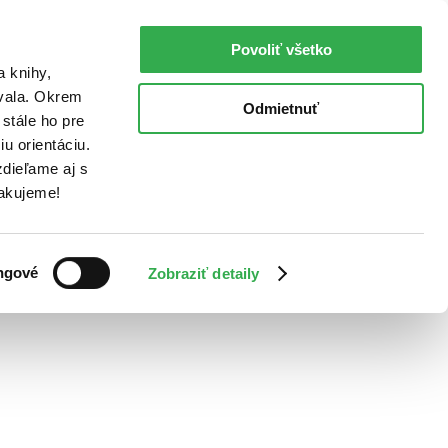
Povoliť všetko
a knihy,
ovala. Okrem
Odmietnuť
stále ho pre
u orientáciu.
dieľame aj s
Ďakujeme!
ngové
Zobraziť detaily