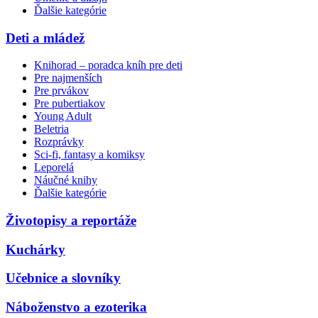
Ďalšie kategórie
Deti a mládež
Knihorad – poradca kníh pre deti
Pre najmenších
Pre prvákov
Pre pubertiakov
Young Adult
Beletria
Rozprávky
Sci-fi, fantasy a komiksy
Leporelá
Náučné knihy
Ďalšie kategórie
Životopisy a reportáže
Kuchárky
Učebnice a slovníky
Náboženstvo a ezoterika