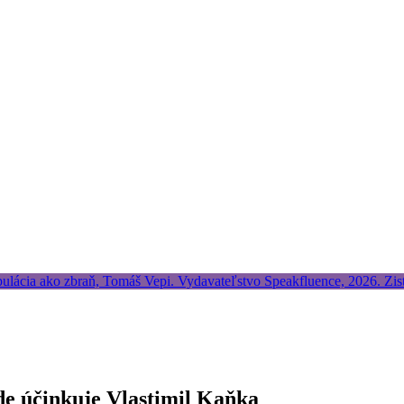
kde účinkuje Vlastimil Kaňka