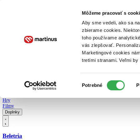
Doručenie
Kníhkupectvá
Knihovrátok
Poukážky
Knižný blog
Kontakt
Môžeme pracovať s cooki
Aby sme vedeli, ako sa na 
zbierame cookies. Niektor
E-knihy
Audioknihy
Hry
Filmy
Knihy
Doplnky
toho používame analytické
vás zlepšovať. Personaliz
Vyhľadávanie
Marketingové cookies nám 
tretími stranami. Veľmi b
Prihlásiť
Vyhľadávanie
Výber
Knihy
Potrebné
P
súhlasu
E-knihy
Audioknihy
Hry
Filmy
Doplnky
Beletria