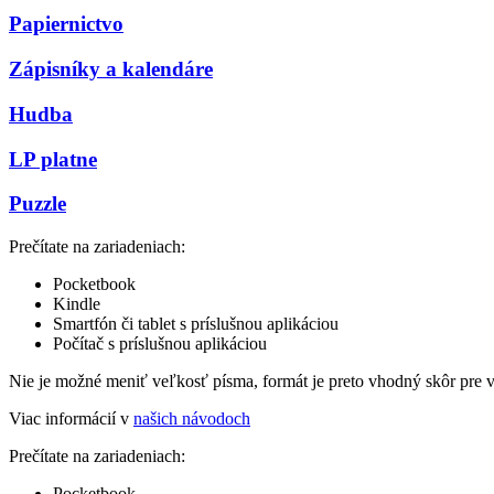
Papiernictvo
Zápisníky a kalendáre
Hudba
LP platne
Puzzle
Prečítate na zariadeniach:
Pocketbook
Kindle
Smartfón či tablet s príslušnou aplikáciou
Počítač s príslušnou aplikáciou
Nie je možné meniť veľkosť písma, formát je preto vhodný skôr pre 
Viac informácií v
našich návodoch
Prečítate na zariadeniach:
Pocketbook