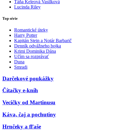
Táňa Keleová Vasilková
Lucinda Riley
Top série
Romantické úteky
Harry Potter
Kapitán Stein a Notár Barbarič
Denník odvážneho bojka
Krimi Dominika Dána
Učím sa rozprávať
Duna
Smradi
Darčekové poukážky
Čítačky e-kníh
Vecičky od Martinusu
Káva, čaj a pochutiny
Hrnčeky a fľaše