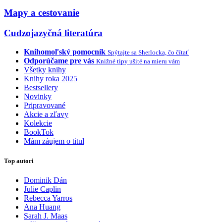
Mapy a cestovanie
Cudzojazyčná literatúra
Knihomoľský pomocník
Spýtajte sa Sherlocka, čo čítať
Odporúčame pre vás
Knižné tipy ušité na mieru vám
Všetky knihy
Knihy roka 2025
Bestsellery
Novinky
Pripravované
Akcie a zľavy
Kolekcie
BookTok
Mám záujem o titul
Top autori
Dominik Dán
Julie Caplin
Rebecca Yarros
Ana Huang
Sarah J. Maas