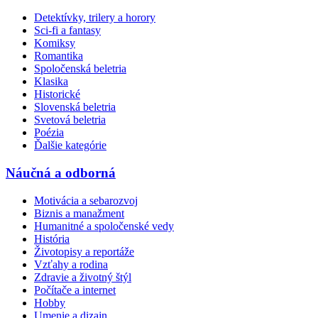
Detektívky, trilery a horory
Sci-fi a fantasy
Komiksy
Romantika
Spoločenská beletria
Klasika
Historické
Slovenská beletria
Svetová beletria
Poézia
Ďalšie kategórie
Náučná a odborná
Motivácia a sebarozvoj
Biznis a manažment
Humanitné a spoločenské vedy
História
Životopisy a reportáže
Vzťahy a rodina
Zdravie a životný štýl
Počítače a internet
Hobby
Umenie a dizajn