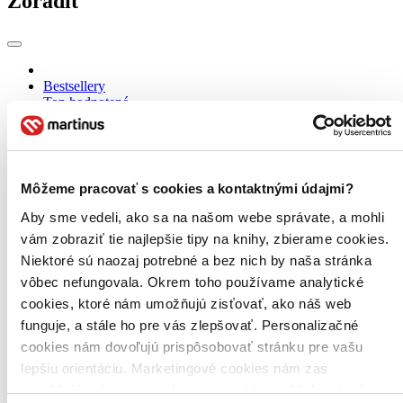
Zoradiť
Bestsellery
Top hodnotené
Novinky
Najdrahšie
Najlacnejšie
Najvyššia zľava
Môžeme pracovať s cookies a kontaktnými údajmi?
Použité filtre
Aby sme vedeli, ako sa na našom webe správate, a mohli
Zrušiť filtre
vám zobraziť tie najlepšie tipy na knihy, zbierame cookies.
dostupné
Účinkuje Vlastimil Kaňka
Niektoré sú naozaj potrebné a bez nich by naša stránka
vôbec nefungovala. Okrem toho používame analytické
cookies, ktoré nám umožňujú zisťovať, ako náš web
funguje, a stále ho pre vás zlepšovať. Personalizačné
cookies nám dovoľujú prispôsobovať stránku pre vašu
lepšiu orientáciu. Marketingové cookies nám zas
umožňujú zobrazenie relevantnej reklamy. Niektoré údaje