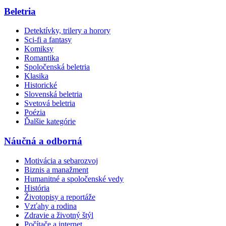
Beletria
Detektívky, trilery a horory
Sci-fi a fantasy
Komiksy
Romantika
Spoločenská beletria
Klasika
Historické
Slovenská beletria
Svetová beletria
Poézia
Ďalšie kategórie
Náučná a odborná
Motivácia a sebarozvoj
Biznis a manažment
Humanitné a spoločenské vedy
História
Životopisy a reportáže
Vzťahy a rodina
Zdravie a životný štýl
Počítače a internet