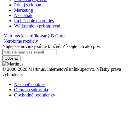
Pridaj sa k nám
Marketing
Náš labák
Prehlásenie o cookies
Vyhlásenie o prístupnosti
Martinus je certifikovaný B Corp
Nerobíme rozdiely
Najlepšie novinky sú tie knižné. Získajte ich ako prví:
Odoslať
© 2000-2026 Martinus. Internetové kníhkupectvo. Všetky práva
vyhradené.
Nastaviť cookies
Ochrana súkromia
Obchodné podmienky