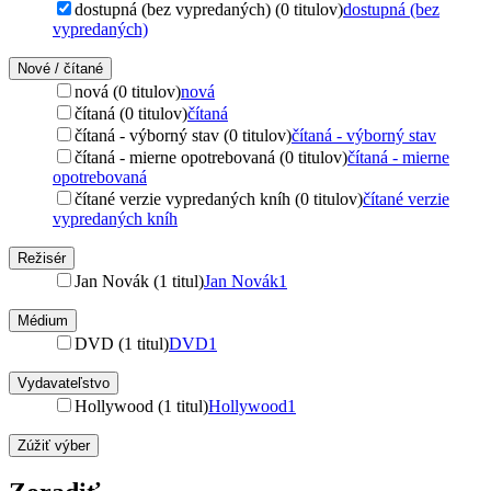
dostupná (bez vypredaných) (0 titulov)
dostupná (bez
vypredaných)
Nové / čítané
nová (0 titulov)
nová
čítaná (0 titulov)
čítaná
čítaná - výborný stav (0 titulov)
čítaná - výborný stav
čítaná - mierne opotrebovaná (0 titulov)
čítaná - mierne
opotrebovaná
čítané verzie vypredaných kníh (0 titulov)
čítané verzie
vypredaných kníh
Režisér
Jan Novák (1 titul)
Jan Novák
1
Médium
DVD (1 titul)
DVD
1
Vydavateľstvo
Hollywood (1 titul)
Hollywood
1
Zúžiť výber