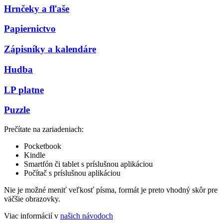
Hrnčeky a fľaše
Papiernictvo
Zápisníky a kalendáre
Hudba
LP platne
Puzzle
Prečítate na zariadeniach:
Pocketbook
Kindle
Smartfón či tablet s príslušnou aplikáciou
Počítač s príslušnou aplikáciou
Nie je možné meniť veľkosť písma, formát je preto vhodný skôr pre
väčšie obrazovky.
Viac informácií v
našich návodoch