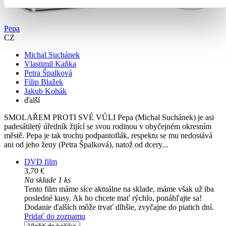
Pepa
CZ
Michal Suchánek
Vlastimil Kaňka
Petra Špalková
Filip Blažek
Jakub Kohák
ďalší
SMOLAŘEM PROTI SVÉ VŮLI Pepa (Michal Suchánek) je asi
padesátiletý úředník žijící se svou rodinou v obyčejném okresním
městě. Pepa je tak trochu podpantoflák, respektu se mu nedostává
ani od jeho ženy (Petra Špalková), natož od dcery...
DVD film
3,70 €
Na sklade 1 ks
Tento film máme síce aktuálne na sklade, máme však už iba
posledné kusy. Ak ho chcete mať rýchlo, ponáhľajte sa!
Dodanie ďalších môže trvať dlhšie, zvyčajne do piatich dní.
Pridať do zoznamu