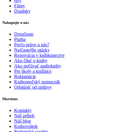
Hry
Filmy
Doplnky
Nakupujte u nás
Doručenie
Platba
Prečo práve u nás?
Najčastejšie otázky
Rezervácia v kníhkupectve
Ako čítať e-knihy
Ako počúvať audioknihy
Pre školy a knižnice
Reklamácie
Knihomoľský pomocník
Odstúpiť od zmluvy
Martinus
Kontakty
Náš príbeh
Náš blog
Knihovrátok
Partnerský systém