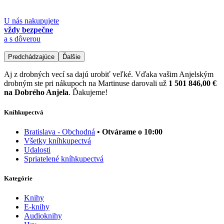
U nás nakupujete
vždy bezpečne
a s dôverou
Predchádzajúce
Ďalšie
Aj z drobných vecí sa dajú urobiť veľké. Vďaka vašim Anjelským
drobným ste pri nákupoch na Martinuse darovali už
1 501 846,00 €
na Dobrého Anjela
. Ďakujeme!
Kníhkupectvá
Bratislava - Obchodná
• Otvárame o 10:00
Všetky kníhkupectvá
Udalosti
Spriatelené kníhkupectvá
Kategórie
Knihy
E-knihy
Audioknihy