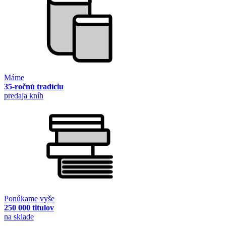
Máme
35-ročnú tradíciu
predaja kníh
Ponúkame vyše
250 000 titulov
na sklade