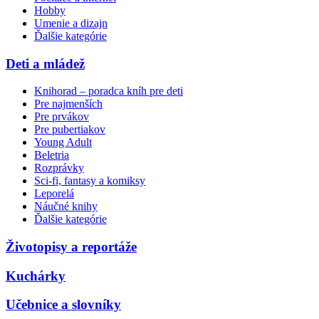
Hobby
Umenie a dizajn
Ďalšie kategórie
Deti a mládež
Knihorad – poradca kníh pre deti
Pre najmenších
Pre prvákov
Pre pubertiakov
Young Adult
Beletria
Rozprávky
Sci-fi, fantasy a komiksy
Leporelá
Náučné knihy
Ďalšie kategórie
Životopisy a reportáže
Kuchárky
Učebnice a slovníky