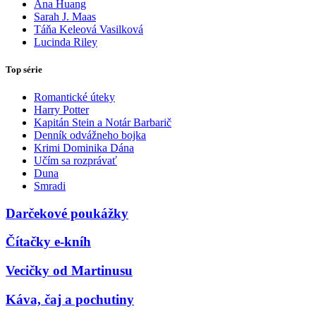
Ana Huang
Sarah J. Maas
Táňa Keleová Vasilková
Lucinda Riley
Top série
Romantické úteky
Harry Potter
Kapitán Stein a Notár Barbarič
Denník odvážneho bojka
Krimi Dominika Dána
Učím sa rozprávať
Duna
Smradi
Darčekové poukážky
Čítačky e-kníh
Vecičky od Martinusu
Káva, čaj a pochutiny