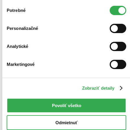
zdieľame aj s tretími stranami. Veľmi by nám pomohlo,
Výber
keby sme mohli používať všetky tieto cookies. Ďakujeme!
Potrebné
súhlasu
Personalizačné
Analytické
Marketingové
Zobraziť detaily
Povoliť všetko
Odmietnuť