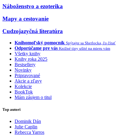
Náboženstvo a ezoterika
Mapy a cestovanie
Cudzojazyčná literatúra
Knihomoľský pomocník
Spýtajte sa Sherlocka, čo čítať
Odporúčame pre vás
Knižné tipy ušité na mieru vám
Všetky knihy
Knihy roka 2025
Bestsellery
Novinky
Pripravované
Akcie a zľavy
Kolekcie
BookTok
Mám záujem o titul
Top autori
Dominik Dán
Julie Caplin
Rebecca Yarros