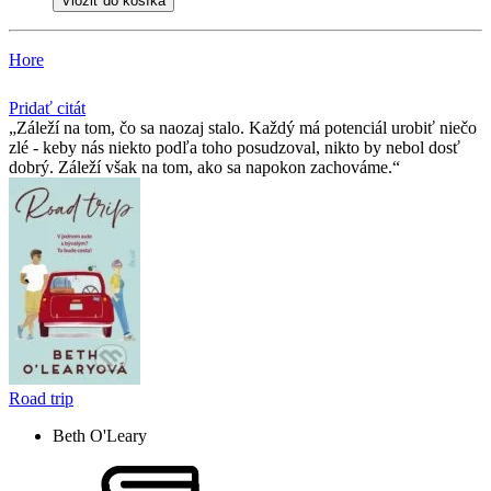
Vložiť do košíka
Hore
Pridať citát
Záleží na tom, čo sa naozaj stalo. Každý má potenciál urobiť niečo
zlé - keby nás niekto podľa toho posudzoval, nikto by nebol dosť
dobrý. Záleží však na tom, ako sa napokon zachováme.
Road trip
Beth O'Leary