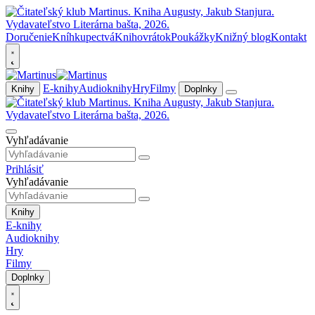
Doručenie
Kníhkupectvá
Knihovrátok
Poukážky
Knižný blog
Kontakt
E-knihy
Audioknihy
Hry
Filmy
Knihy
Doplnky
Vyhľadávanie
Prihlásiť
Vyhľadávanie
Knihy
E-knihy
Audioknihy
Hry
Filmy
Doplnky