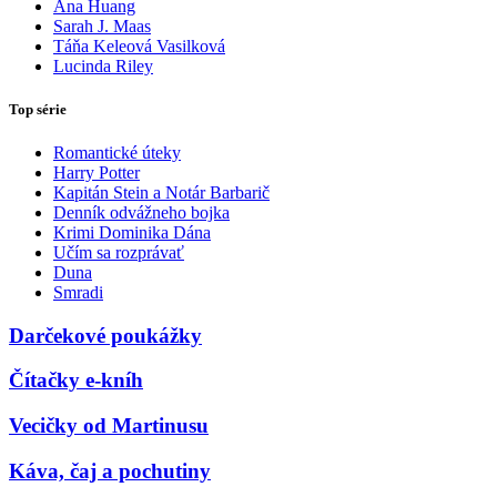
Ana Huang
Sarah J. Maas
Táňa Keleová Vasilková
Lucinda Riley
Top série
Romantické úteky
Harry Potter
Kapitán Stein a Notár Barbarič
Denník odvážneho bojka
Krimi Dominika Dána
Učím sa rozprávať
Duna
Smradi
Darčekové poukážky
Čítačky e-kníh
Vecičky od Martinusu
Káva, čaj a pochutiny