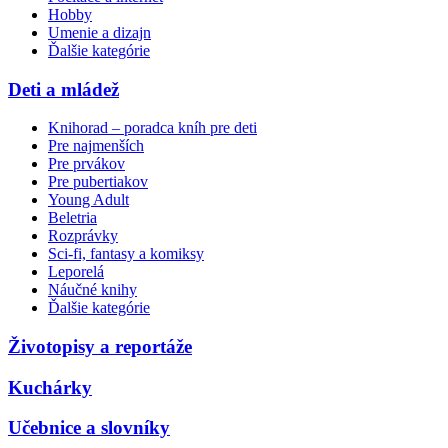
Hobby
Umenie a dizajn
Ďalšie kategórie
Deti a mládež
Knihorad – poradca kníh pre deti
Pre najmenších
Pre prvákov
Pre pubertiakov
Young Adult
Beletria
Rozprávky
Sci-fi, fantasy a komiksy
Leporelá
Náučné knihy
Ďalšie kategórie
Životopisy a reportáže
Kuchárky
Učebnice a slovníky