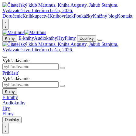
Doručenie
Kníhkupectvá
Knihovrátok
Poukážky
Knižný blog
Kontakt
E-knihy
Audioknihy
Hry
Filmy
Knihy
Doplnky
Vyhľadávanie
Prihlásiť
Vyhľadávanie
Knihy
E-knihy
Audioknihy
Hry
Filmy
Doplnky