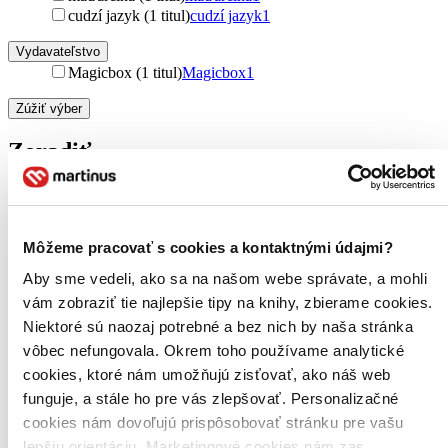
cudzí jazyk (1 titul)
cudzí jazyk
1
Vydavateľstvo
Magicbox (1 titul)
Magicbox
1
Zúžiť výber
Zoradiť
Bestsellery
Môžeme pracovať s cookies a kontaktnými údajmi?
Top hodnotené
Aby sme vedeli, ako sa na našom webe správate, a mohli
Novinky
Najdrahšie
vám zobraziť tie najlepšie tipy na knihy, zbierame cookies.
Najlacnejšie
Niektoré sú naozaj potrebné a bez nich by naša stránka
Najvyššia zľava
vôbec nefungovala. Okrem toho používame analytické
cookies, ktoré nám umožňujú zisťovať, ako náš web
Použité filtre
funguje, a stále ho pre vás zlepšovať. Personalizačné
Zrušiť filtre
cookies nám dovoľujú prispôsobovať stránku pre vašu
DVD
dostupné
lepšiu orientáciu. Marketingové cookies nám zas