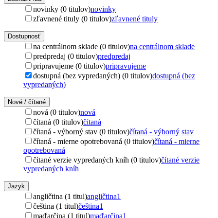
novinky (0 titulov)
novinky
zľavnené tituly (0 titulov)
zľavnené tituly
Dostupnosť
na centrálnom sklade (0 titulov)
na centrálnom sklade
predpredaj (0 titulov)
predpredaj
pripravujeme (0 titulov)
pripravujeme
dostupná (bez vypredaných) (0 titulov)
dostupná (bez
vypredaných)
Nové / čítané
nová (0 titulov)
nová
čítaná (0 titulov)
čítaná
čítaná - výborný stav (0 titulov)
čítaná - výborný stav
čítaná - mierne opotrebovaná (0 titulov)
čítaná - mierne
opotrebovaná
čítané verzie vypredaných kníh (0 titulov)
čítané verzie
vypredaných kníh
Jazyk
angličtina (1 titul)
angličtina
1
čeština (1 titul)
čeština
1
maďarčina (1 titul)
maďarčina
1