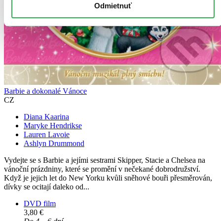
Odmietnuť
Barbie a dokonalé Vánoce
CZ
Diana Kaarina
Maryke Hendrikse
Lauren Lavoie
Ashlyn Drummond
Vydejte se s Barbie a jejími sestrami Skipper, Stacie a Chelsea na
vánoční prázdniny, které se promění v nečekané dobrodružství.
Když je jejich let do New Yorku kvůli sněhové bouři přesměrován,
dívky se ocitají daleko od...
DVD film
3,80 €