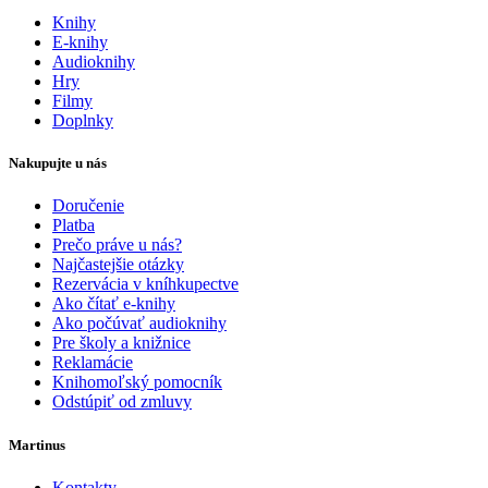
Knihy
E-knihy
Audioknihy
Hry
Filmy
Doplnky
Nakupujte u nás
Doručenie
Platba
Prečo práve u nás?
Najčastejšie otázky
Rezervácia v kníhkupectve
Ako čítať e-knihy
Ako počúvať audioknihy
Pre školy a knižnice
Reklamácie
Knihomoľský pomocník
Odstúpiť od zmluvy
Martinus
Kontakty