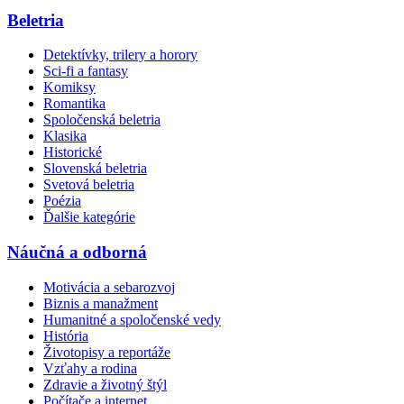
Beletria
Detektívky, trilery a horory
Sci-fi a fantasy
Komiksy
Romantika
Spoločenská beletria
Klasika
Historické
Slovenská beletria
Svetová beletria
Poézia
Ďalšie kategórie
Náučná a odborná
Motivácia a sebarozvoj
Biznis a manažment
Humanitné a spoločenské vedy
História
Životopisy a reportáže
Vzťahy a rodina
Zdravie a životný štýl
Počítače a internet