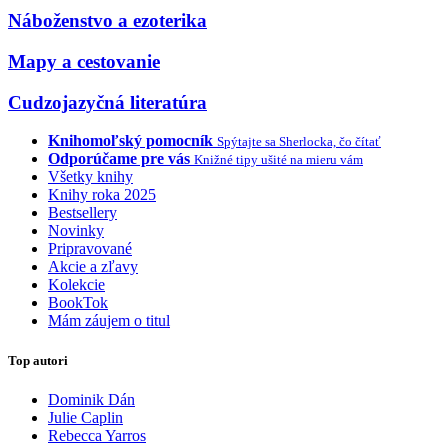
Náboženstvo a ezoterika
Mapy a cestovanie
Cudzojazyčná literatúra
Knihomoľský pomocník
Spýtajte sa Sherlocka, čo čítať
Odporúčame pre vás
Knižné tipy ušité na mieru vám
Všetky knihy
Knihy roka 2025
Bestsellery
Novinky
Pripravované
Akcie a zľavy
Kolekcie
BookTok
Mám záujem o titul
Top autori
Dominik Dán
Julie Caplin
Rebecca Yarros