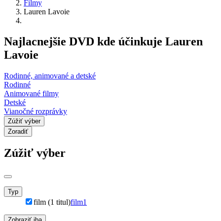
Filmy
Lauren Lavoie
Najlacnejšie DVD kde účinkuje Lauren
Lavoie
Rodinné, animované a detské
Rodinné
Animované filmy
Detské
Vianočné rozprávky
Zúžiť výber
Zoradiť
Zúžiť výber
Typ
film (1 titul)
film
1
Zobraziť iba