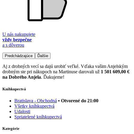
U nás nakupujete
vždy bezpečne
a s dôverou
Predchádzajúce
Ďalšie
Aj z drobných vecí sa dajú urobiť veľké. Vďaka vašim Anjelským
drobným ste pri nákupoch na Martinuse darovali už
1 501 609,00 €
na Dobrého Anjela
. Ďakujeme!
Kníhkupectvá
Bratislava - Obchodná
• Otvorené do 21:00
Všetky kníhkupectvá
Udalosti
Spriatelené kníhkupectvá
Kategórie