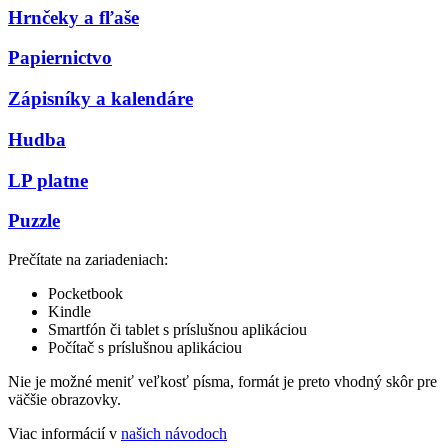
Hrnčeky a fľaše
Papiernictvo
Zápisníky a kalendáre
Hudba
LP platne
Puzzle
Prečítate na zariadeniach:
Pocketbook
Kindle
Smartfón či tablet s príslušnou aplikáciou
Počítač s príslušnou aplikáciou
Nie je možné meniť veľkosť písma, formát je preto vhodný skôr pre
väčšie obrazovky.
Viac informácií v
našich návodoch