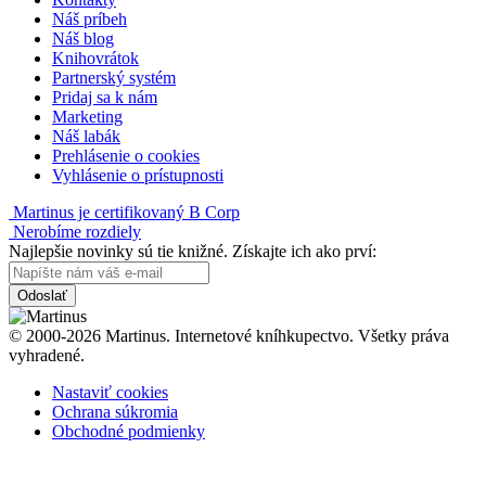
Náš príbeh
Náš blog
Knihovrátok
Partnerský systém
Pridaj sa k nám
Marketing
Náš labák
Prehlásenie o cookies
Vyhlásenie o prístupnosti
Martinus je certifikovaný B Corp
Nerobíme rozdiely
Najlepšie novinky sú tie knižné. Získajte ich ako prví:
Odoslať
© 2000-2026 Martinus. Internetové kníhkupectvo. Všetky práva
vyhradené.
Nastaviť cookies
Ochrana súkromia
Obchodné podmienky