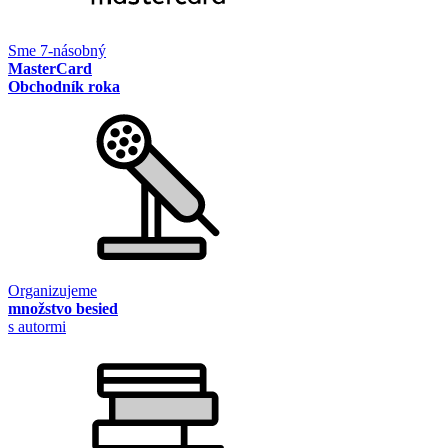
Sme 7-násobný
MasterCard
Obchodník roka
Organizujeme
množstvo besied
s autormi