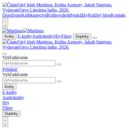
Doručenie
Kníhkupectvá
Knihovrátok
Poukážky
Knižný blog
Kontakt
E-knihy
Audioknihy
Hry
Filmy
Knihy
Doplnky
Vyhľadávanie
Prihlásiť
Vyhľadávanie
Knihy
E-knihy
Audioknihy
Hry
Filmy
Doplnky