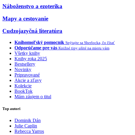
Náboženstvo a ezoterika
Mapy a cestovanie
Cudzojazyčná literatúra
Knihomoľský pomocník
Spýtajte sa Sherlocka, čo čítať
Odporúčame pre vás
Knižné tipy ušité na mieru vám
Všetky knihy
Knihy roka 2025
Bestsellery
Novinky
Pripravované
Akcie a zľavy
Kolekcie
BookTok
Mám záujem o titul
Top autori
Dominik Dán
Julie Caplin
Rebecca Yarros