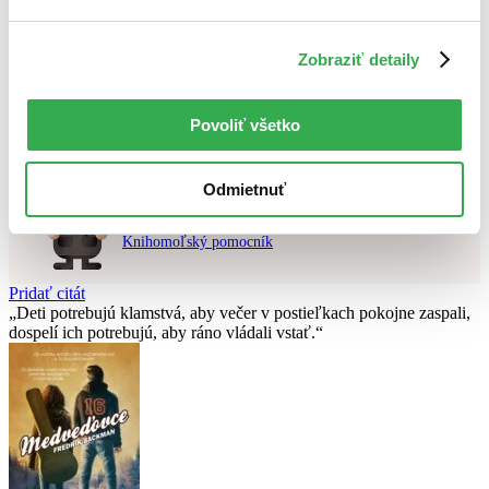
Použité filtre
Zobraziť detaily
Zrušiť filtre
DVD
čítané - mierne opotrebované
Nebol nájdený
žiadny titul
vyhovujúci zadaným podmienkam.
Skúste prosím zmeniť vyhľadávaný výraz.
Povoliť všetko
Odmietnuť
Chcete poradiť knihu?
Náš pomocník Sherlock vám ju s radosťou vypátra!
Knihomoľský pomocník
Pridať citát
Deti potrebujú klamstvá, aby večer v postieľkach pokojne zaspali,
dospelí ich potrebujú, aby ráno vládali vstať.