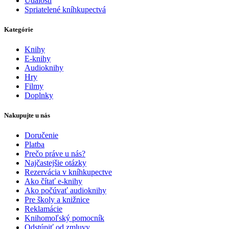
Udalosti
Spriatelené kníhkupectvá
Kategórie
Knihy
E-knihy
Audioknihy
Hry
Filmy
Doplnky
Nakupujte u nás
Doručenie
Platba
Prečo práve u nás?
Najčastejšie otázky
Rezervácia v kníhkupectve
Ako čítať e-knihy
Ako počúvať audioknihy
Pre školy a knižnice
Reklamácie
Knihomoľský pomocník
Odstúpiť od zmluvy