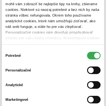
mohli vám zobraziť tie najlepšie tipy na knihy, zbierame
Nové / čítané
cookies. Niektoré sú naozaj potrebné a bez nich by naša
nová (0 titulov)
nová
stránka vôbec nefungovala. Okrem toho používame
čítaná (0 titulov)
čítaná
analytické cookies, ktoré nám umožňujú zisťovať, ako
čítaná - výborný stav (0 titulov)
čítaná - výborný stav
náš web funguje, a stále ho pre vás zlepšovať.
čítaná - mierne opotrebovaná (0 titulov)
čítaná - mierne
opotrebovaná
Personalizačné cookies nám dovoľujú prispôsobovať
čítané verzie vypredaných kníh (0 titulov)
čítané verzie
stránku pre vašu lepšiu orientáciu. Marketingové cookies
vypredaných kníh
nám zas umožňujú zobrazenie relevantnej reklamy.
Niektoré údaje zdieľame aj s tretími stranami. Veľmi by
Zúžiť výber
Výber
nám pomohlo, keby sme mohli používať všetky tieto
Potrebné
súhlasu
Zoradiť
cookies. Ďakujeme!
Personalizačné
Bestsellery
Analytické
Top hodnotené
Novinky
Najdrahšie
Najlacnejšie
Marketingové
Najvyššia zľava