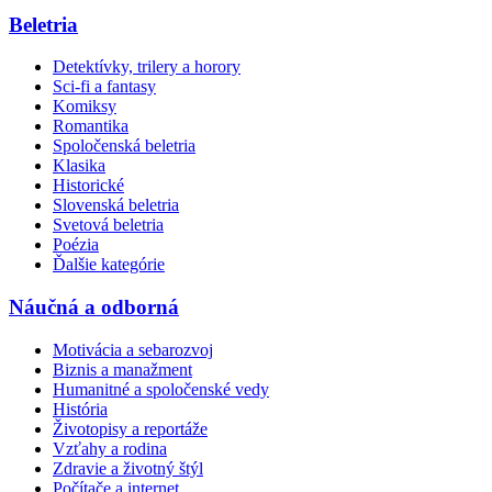
Beletria
Detektívky, trilery a horory
Sci-fi a fantasy
Komiksy
Romantika
Spoločenská beletria
Klasika
Historické
Slovenská beletria
Svetová beletria
Poézia
Ďalšie kategórie
Náučná a odborná
Motivácia a sebarozvoj
Biznis a manažment
Humanitné a spoločenské vedy
História
Životopisy a reportáže
Vzťahy a rodina
Zdravie a životný štýl
Počítače a internet