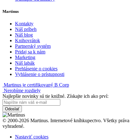
Martinus
Kontakty
Náš príbeh
Náš blog
Knihovrátok
Partnerský systém
Pridaj sa k nám
Marketing
Náš labák
Prehlásenie o cookies
Vyhlásenie o prístupnosti
Martinus je certifikovaný B Corp
Nerobíme rozdiely
Najlepšie novinky sú tie knižné. Získajte ich ako prví:
Odoslať
© 2000-2026 Martinus. Internetové kníhkupectvo. Všetky práva
vyhradené.
Nastaviť cookies