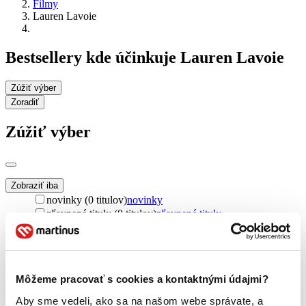
Filmy
Lauren Lavoie
Bestsellery kde účinkuje Lauren Lavoie
Zúžiť výber
Zoradiť
Zúžiť výber
Zobraziť iba
novinky (0 titulov)
novinky
zľavnené tituly (0 titulov)
zľavnené tituly
Dostupnosť
na centrálnom sklade (0 titulov)
na centrálnom sklade
predpredaj (0 titulov)
predpredaj
Môžeme pracovať s cookies a kontaktnými údajmi?
pripravujeme (0 titulov)
pripravujeme
dostupná (bez vypredaných) (0 titulov)
dostupná (bez
Aby sme vedeli, ako sa na našom webe správate, a
vypredaných)