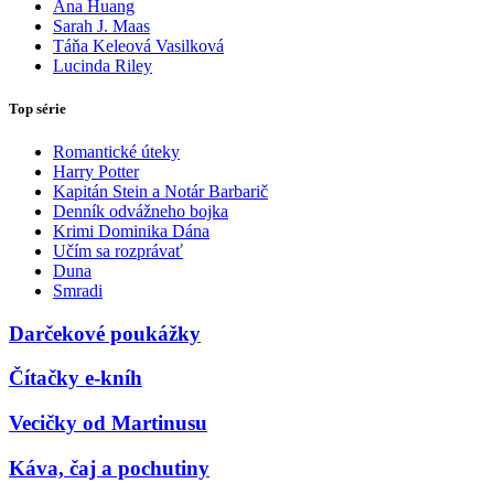
Ana Huang
Sarah J. Maas
Táňa Keleová Vasilková
Lucinda Riley
Top série
Romantické úteky
Harry Potter
Kapitán Stein a Notár Barbarič
Denník odvážneho bojka
Krimi Dominika Dána
Učím sa rozprávať
Duna
Smradi
Darčekové poukážky
Čítačky e-kníh
Vecičky od Martinusu
Káva, čaj a pochutiny