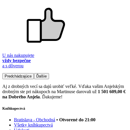
U nás nakupujete
vždy bezpečne
a s dôverou
Predchádzajúce
Ďalšie
Aj z drobných vecí sa dajú urobiť veľké. Vďaka vašim Anjelským
drobným ste pri nákupoch na Martinuse darovali už
1 501 609,00 €
na Dobrého Anjela
. Ďakujeme!
Kníhkupectvá
Bratislava - Obchodná
• Otvorené do 21:00
Všetky kníhkupectvá