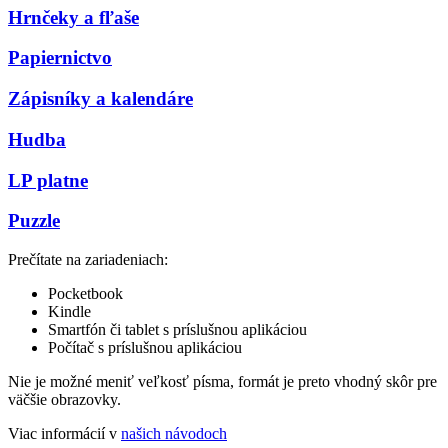
Hrnčeky a fľaše
Papiernictvo
Zápisníky a kalendáre
Hudba
LP platne
Puzzle
Prečítate na zariadeniach:
Pocketbook
Kindle
Smartfón či tablet s príslušnou aplikáciou
Počítač s príslušnou aplikáciou
Nie je možné meniť veľkosť písma, formát je preto vhodný skôr pre
väčšie obrazovky.
Viac informácií v
našich návodoch