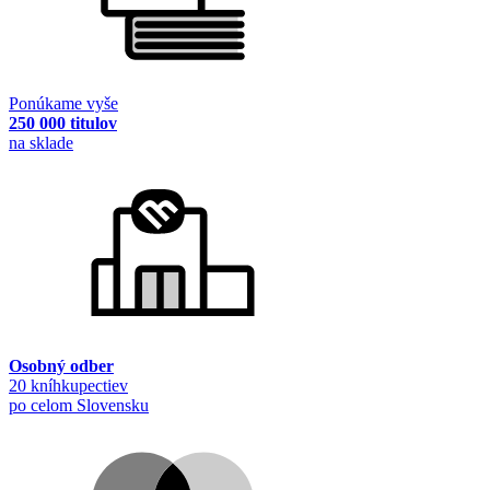
Ponúkame vyše
250 000 titulov
na sklade
Osobný odber
20 kníhkupectiev
po celom Slovensku