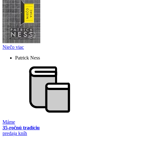
Niečo viac
Patrick Ness
Máme
35-ročnú tradíciu
predaja kníh