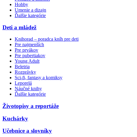
Hobby
Umenie a dizajn
Ďalšie kategórie
Deti a mládež
Knihorad – poradca kníh pre deti
Pre najmenších
Pre prvákov
Pre pubertiakov
Young Adult
Beletria
Rozprávky
Sci-fi, fantasy a komiksy
Leporelá
Náučné knihy
Ďalšie kategórie
Životopisy a reportáže
Kuchárky
Učebnice a slovníky