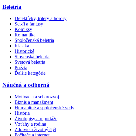
Beletria
Detektívky, trilery a horory
Sci-fi a fantasy
Komiksy
Romantika
Spoločenská beletria
Klasika
Historické
Slovenská beletria
Svetová beletria
Poézia
Ďalšie kategórie
Náučná a odborná
Motivácia a sebarozvoj
Biznis a manažment
Humanitné a spoločenské vedy
História
Životopisy a reportáže
Vzťahy a rodina
Zdravie a životný štýl
Počítače a internet