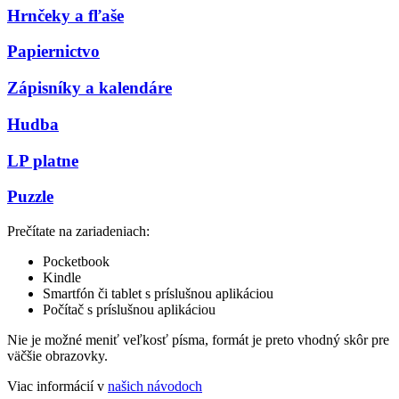
Hrnčeky a fľaše
Papiernictvo
Zápisníky a kalendáre
Hudba
LP platne
Puzzle
Prečítate na zariadeniach:
Pocketbook
Kindle
Smartfón či tablet s príslušnou aplikáciou
Počítač s príslušnou aplikáciou
Nie je možné meniť veľkosť písma, formát je preto vhodný skôr pre
väčšie obrazovky.
Viac informácií v
našich návodoch