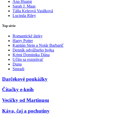
Ana Huang
Sarah J. Maas
Táňa Keleová Vasilková
Lucinda Riley
Top série
Romantické úteky
Harry Potter
Kapitán Stein a Notár Barbarič
Denník odvážneho bojka
Krimi Dominika Dána
Učím sa rozprávať
Duna
Smradi
Darčekové poukážky
Čítačky e-kníh
Vecičky od Martinusu
Káva, čaj a pochutiny