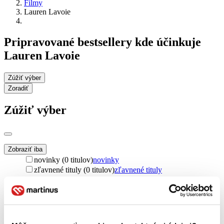
Filmy
Lauren Lavoie
Pripravované bestsellery kde účinkuje
Lauren Lavoie
Zúžiť výber
Zoradiť
Zúžiť výber
Zobraziť iba
novinky (0 titulov)
novinky
zľavnené tituly (0 titulov)
zľavnené tituly
Dostupnosť
na centrálnom sklade (0 titulov)
na centrálnom sklade
predpredaj (0 titulov)
predpredaj
pripravujeme (0 titulov)
pripravujeme