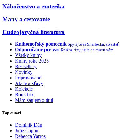
Náboženstvo a ezoterika
Mapy a cestovanie
Cudzojazyčná literatúra
Knihomoľský pomocník
Spýtajte sa Sherlocka, čo čítať
Odporúčame pre vás
Knižné tipy ušité na mieru vám
Všetky knihy
Knihy roka 2025
Bestsellery
Novinky
Pripravované
Akcie a zľavy
Kolekcie
BookTok
Mám záujem o titul
Top autori
Dominik Dán
Julie Caplin
Rebecca Yarros