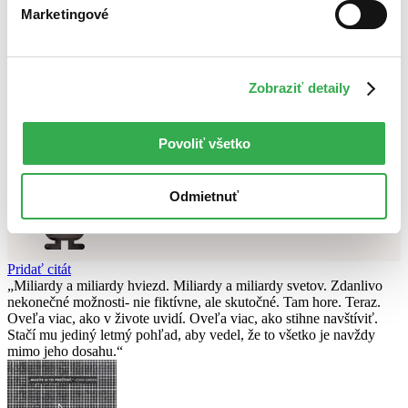
Najvyššia zľava
Marketingové
Použité filtre
Zrušiť filtre
Zobraziť detaily
DVD
pripravované
Nebol nájdený
žiadny titul
vyhovujúci zadaným podmienkam.
Skúste prosím zmeniť vyhľadávaný výraz.
Povoliť všetko
Chcete poradiť knihu?
Odmietnuť
Náš pomocník Sherlock vám ju s radosťou vypátra!
Knihomoľský pomocník
Pridať citát
Miliardy a miliardy hviezd. Miliardy a miliardy svetov. Zdanlivo
nekonečné možnosti- nie fiktívne, ale skutočné. Tam hore. Teraz.
Oveľa viac, ako v živote uvidí. Oveľa viac, ako stihne navštíviť.
Stačí mu jediný letmý pohľad, aby vedel, že to všetko je navždy
mimo jeho dosahu.