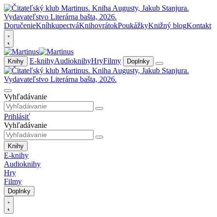
Doručenie
Kníhkupectvá
Knihovrátok
Poukážky
Knižný blog
Kontakt
E-knihy
Audioknihy
Hry
Filmy
Knihy
Doplnky
Vyhľadávanie
Prihlásiť
Vyhľadávanie
Knihy
E-knihy
Audioknihy
Hry
Filmy
Doplnky