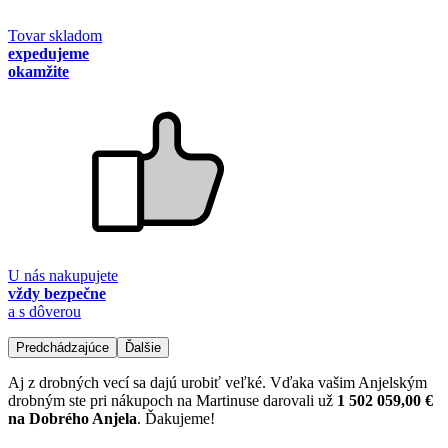
Tovar skladom
expedujeme
okamžite
U nás nakupujete
vždy bezpečne
a s dôverou
Predchádzajúce
Ďalšie
Aj z drobných vecí sa dajú urobiť veľké. Vďaka vašim Anjelským
drobným ste pri nákupoch na Martinuse darovali už
1 502 059,00 €
na Dobrého Anjela
. Ďakujeme!