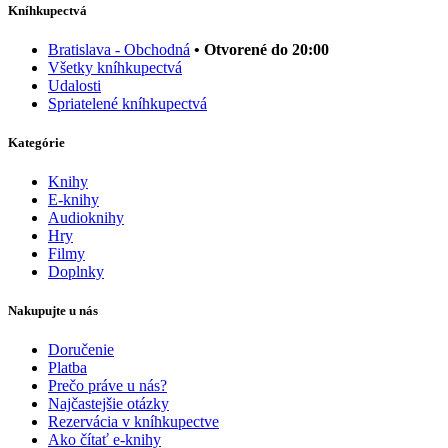
Kníhkupectvá
Bratislava - Obchodná
• Otvorené do 20:00
Všetky kníhkupectvá
Udalosti
Spriatelené kníhkupectvá
Kategórie
Knihy
E-knihy
Audioknihy
Hry
Filmy
Doplnky
Nakupujte u nás
Doručenie
Platba
Prečo práve u nás?
Najčastejšie otázky
Rezervácia v kníhkupectve
Ako čítať e-knihy