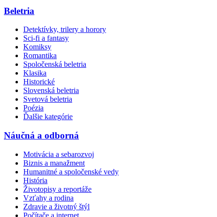
Beletria
Detektívky, trilery a horory
Sci-fi a fantasy
Komiksy
Romantika
Spoločenská beletria
Klasika
Historické
Slovenská beletria
Svetová beletria
Poézia
Ďalšie kategórie
Náučná a odborná
Motivácia a sebarozvoj
Biznis a manažment
Humanitné a spoločenské vedy
História
Životopisy a reportáže
Vzťahy a rodina
Zdravie a životný štýl
Počítače a internet