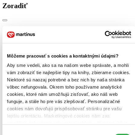
Zoradiť
Bestsellery
Top hodnotené
Novinky
Najdrahšie
Môžeme pracovať s cookies a kontaktnými údajmi?
Najlacnejšie
Najvyššia zľava
Aby sme vedeli, ako sa na našom webe správate, a mohli
vám zobraziť tie najlepšie tipy na knihy, zbierame cookies.
Použité filtre
Niektoré sú naozaj potrebné a bez nich by naša stránka
Zrušiť filtre
vôbec nefungovala. Okrem toho používame analytické
Účinkuje Lauren Lavoie
DVD
cookies, ktoré nám umožňujú zisťovať, ako náš web
funguje, a stále ho pre vás zlepšovať. Personalizačné
cookies nám dovoľujú prispôsobovať stránku pre vašu
lepšiu orientáciu. Marketingové cookies nám zas
umožňujú zobrazenie relevantnej reklamy. Niektoré údaje
zdieľame aj s tretími stranami. Veľmi by nám pomohlo,
Výber