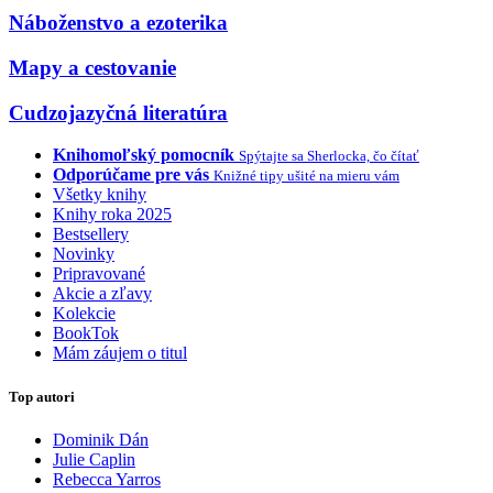
Náboženstvo a ezoterika
Mapy a cestovanie
Cudzojazyčná literatúra
Knihomoľský pomocník
Spýtajte sa Sherlocka, čo čítať
Odporúčame pre vás
Knižné tipy ušité na mieru vám
Všetky knihy
Knihy roka 2025
Bestsellery
Novinky
Pripravované
Akcie a zľavy
Kolekcie
BookTok
Mám záujem o titul
Top autori
Dominik Dán
Julie Caplin
Rebecca Yarros