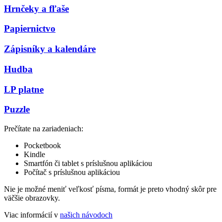
Hrnčeky a fľaše
Papiernictvo
Zápisníky a kalendáre
Hudba
LP platne
Puzzle
Prečítate na zariadeniach:
Pocketbook
Kindle
Smartfón či tablet s príslušnou aplikáciou
Počítač s príslušnou aplikáciou
Nie je možné meniť veľkosť písma, formát je preto vhodný skôr pre
väčšie obrazovky.
Viac informácií v
našich návodoch