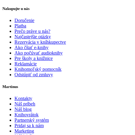
Nakupujte u nás
Doručenie
Platba
Prečo práve u nás?
Najčastejšie otázky
Rezervácia v kníhkupectve
Ako čítať e-knihy
Ako počúvať audioknihy
Pre školy a knižnice
Reklamácie
Knihomoľský pomocník
Odstúpiť od zmluvy
Martinus
Kontakty
Náš príbeh
Náš blog
Knihovrátok
Partnerský systém
Pridaj sa k nám
Marketing