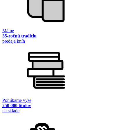
Máme
35-ročnú tradíciu
predaja kníh
Ponúkame vyše
250 000 titulov
na sklade