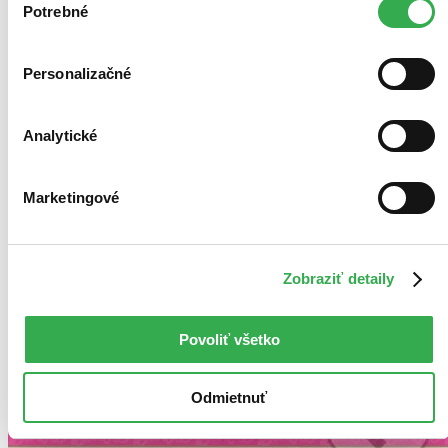
keby sme mohli používať všetky tieto cookies. Ďakujeme!
Potrebné
súhlasu
Personalizačné
Analytické
Marketingové
Zobraziť detaily
Povoliť všetko
Odmietnuť