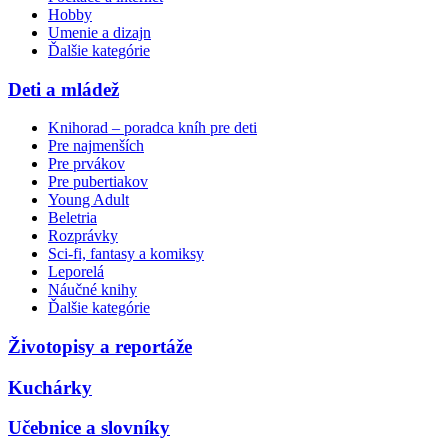
Hobby
Umenie a dizajn
Ďalšie kategórie
Deti a mládež
Knihorad – poradca kníh pre deti
Pre najmenších
Pre prvákov
Pre pubertiakov
Young Adult
Beletria
Rozprávky
Sci-fi, fantasy a komiksy
Leporelá
Náučné knihy
Ďalšie kategórie
Životopisy a reportáže
Kuchárky
Učebnice a slovníky