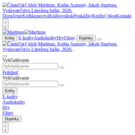
Doručenie
Kníhkupectvá
Knihovrátok
Poukážky
Knižný blog
Kontakt
E-knihy
Audioknihy
Hry
Filmy
Knihy
Doplnky
Vyhľadávanie
Prihlásiť
Vyhľadávanie
Knihy
E-knihy
Audioknihy
Hry
Filmy
Doplnky