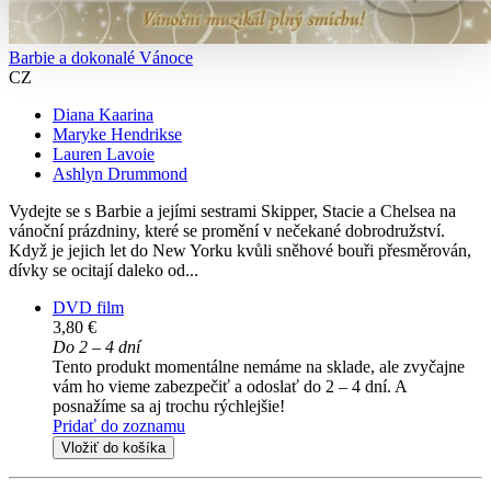
Barbie a dokonalé Vánoce
CZ
Diana Kaarina
Maryke Hendrikse
Lauren Lavoie
Ashlyn Drummond
Vydejte se s Barbie a jejími sestrami Skipper, Stacie a Chelsea na
vánoční prázdniny, které se promění v nečekané dobrodružství.
Když je jejich let do New Yorku kvůli sněhové bouři přesměrován,
dívky se ocitají daleko od...
DVD film
3,80 €
Do 2 – 4 dní
Tento produkt momentálne nemáme na sklade, ale zvyčajne
vám ho vieme zabezpečiť a odoslať do 2 – 4 dní. A
posnažíme sa aj trochu rýchlejšie!
Pridať do zoznamu
Vložiť do košíka