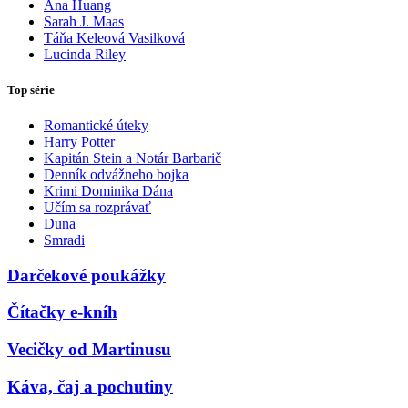
Ana Huang
Sarah J. Maas
Táňa Keleová Vasilková
Lucinda Riley
Top série
Romantické úteky
Harry Potter
Kapitán Stein a Notár Barbarič
Denník odvážneho bojka
Krimi Dominika Dána
Učím sa rozprávať
Duna
Smradi
Darčekové poukážky
Čítačky e-kníh
Vecičky od Martinusu
Káva, čaj a pochutiny