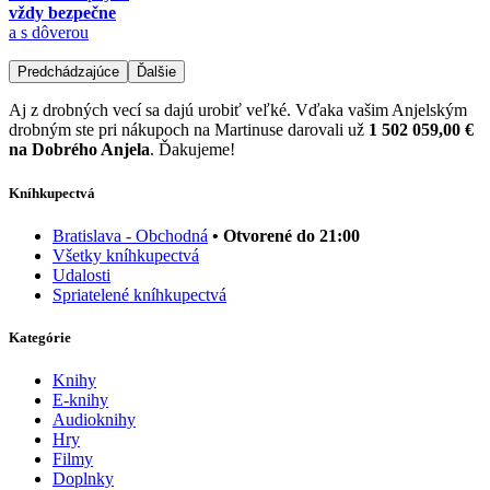
vždy bezpečne
a s dôverou
Predchádzajúce
Ďalšie
Aj z drobných vecí sa dajú urobiť veľké. Vďaka vašim Anjelským
drobným ste pri nákupoch na Martinuse darovali už
1 502 059,00 €
na Dobrého Anjela
. Ďakujeme!
Kníhkupectvá
Bratislava - Obchodná
• Otvorené do 21:00
Všetky kníhkupectvá
Udalosti
Spriatelené kníhkupectvá
Kategórie
Knihy
E-knihy
Audioknihy
Hry
Filmy
Doplnky