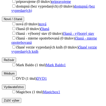
pripravujeme (0 titulov)
pripravujeme
dostupná (bez vypredaných) (0 titulov)
dostupná (bez
vypredaných)
Nové / čítané
nová (0 titulov)
nová
čítaná (0 titulov)
čítaná
čítaná - výborný stav (0 titulov)
čítaná - výborný stav
čítaná - mierne opotrebovaná (0 titulov)
čítaná - mierne
opotrebovaná
čítané verzie vypredaných kníh (0 titulov)
čítané verzie
vypredaných kníh
Režisér
Mark Baldo (1 titul)
Mark Baldo
1
Médium
DVD (1 titul)
DVD
1
Vydavateľstvo
Magicbox (1 titul)
Magicbox
1
Zúžiť výber