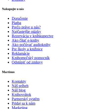
Nakupujte u nás
Doručenie
Platba
Prečo práve u nás?
Najčastejšie otázky
Rezervácia v kníhkupectve
Ako čítať e-knihy
Ako počúvať audioknihy
Pre školy a knižnice
Reklamácie
Knihomoľský pomocník
Odstúpiť od zmluvy
Martinus
Kontakty
Náš príbeh
Náš blog
Knihovrátok
Partnerský systém
Pridaj sa k nám
Marketing