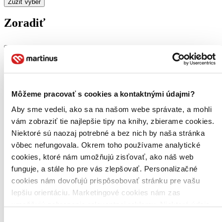
Zúžiť výber
Zoradiť
Bestsellery
Top hodnotené
Novinky
Môžeme pracovať s cookies a kontaktnými údajmi?
Najdrahšie
Najlacnejšie
Aby sme vedeli, ako sa na našom webe správate, a mohli
Najvyššia zľava
vám zobraziť tie najlepšie tipy na knihy, zbierame cookies.
Niektoré sú naozaj potrebné a bez nich by naša stránka
Použité filtre
vôbec nefungovala. Okrem toho používame analytické
Zrušiť filtre
cookies, ktoré nám umožňujú zisťovať, ako náš web
DVD
Účinkuje Lauren Lavoie
funguje, a stále ho pre vás zlepšovať. Personalizačné
cookies nám dovoľujú prispôsobovať stránku pre vašu
lepšiu orientáciu. Marketingové cookies nám zas
umožňujú zobrazenie relevantnej reklamy. Niektoré údaje
zdieľame aj s tretími stranami. Veľmi by nám pomohlo,
Výber