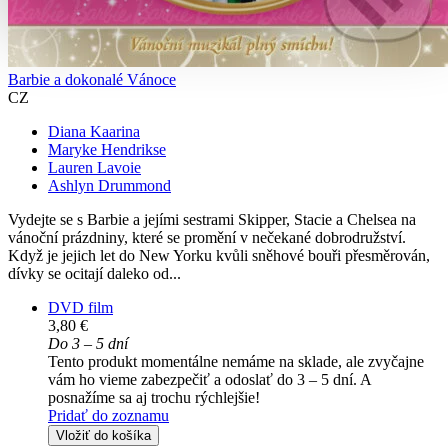
Barbie a dokonalé Vánoce
CZ
Diana Kaarina
Maryke Hendrikse
Lauren Lavoie
Ashlyn Drummond
Vydejte se s Barbie a jejími sestrami Skipper, Stacie a Chelsea na
vánoční prázdniny, které se promění v nečekané dobrodružství.
Když je jejich let do New Yorku kvůli sněhové bouři přesměrován,
dívky se ocitají daleko od...
DVD film
3,80 €
Do 3 – 5 dní
Tento produkt momentálne nemáme na sklade, ale zvyčajne
vám ho vieme zabezpečiť a odoslať do 3 – 5 dní. A
posnažíme sa aj trochu rýchlejšie!
Pridať do zoznamu
Vložiť do košíka