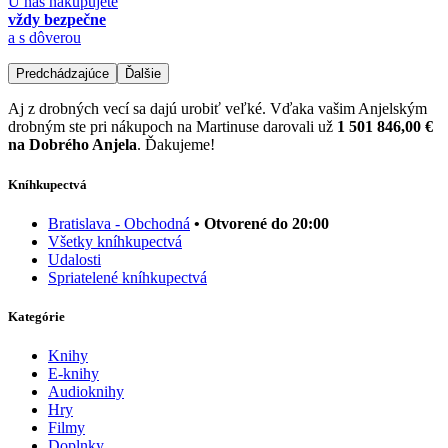
U nás nakupujete
vždy bezpečne
a s dôverou
Predchádzajúce
Ďalšie
Aj z drobných vecí sa dajú urobiť veľké. Vďaka vašim Anjelským
drobným ste pri nákupoch na Martinuse darovali už
1 501 846,00 €
na Dobrého Anjela
. Ďakujeme!
Kníhkupectvá
Bratislava - Obchodná
• Otvorené do 20:00
Všetky kníhkupectvá
Udalosti
Spriatelené kníhkupectvá
Kategórie
Knihy
E-knihy
Audioknihy
Hry
Filmy
Doplnky