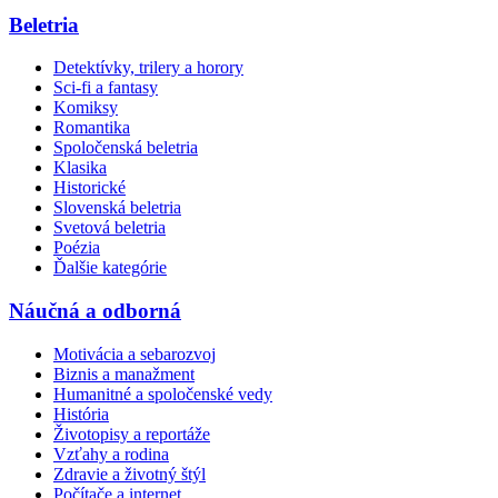
Beletria
Detektívky, trilery a horory
Sci-fi a fantasy
Komiksy
Romantika
Spoločenská beletria
Klasika
Historické
Slovenská beletria
Svetová beletria
Poézia
Ďalšie kategórie
Náučná a odborná
Motivácia a sebarozvoj
Biznis a manažment
Humanitné a spoločenské vedy
História
Životopisy a reportáže
Vzťahy a rodina
Zdravie a životný štýl
Počítače a internet