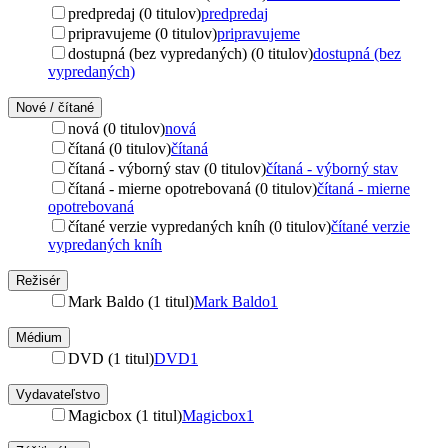
predpredaj (0 titulov)
predpredaj
pripravujeme (0 titulov)
pripravujeme
dostupná (bez vypredaných) (0 titulov)
dostupná (bez
vypredaných)
Nové / čítané
nová (0 titulov)
nová
čítaná (0 titulov)
čítaná
čítaná - výborný stav (0 titulov)
čítaná - výborný stav
čítaná - mierne opotrebovaná (0 titulov)
čítaná - mierne
opotrebovaná
čítané verzie vypredaných kníh (0 titulov)
čítané verzie
vypredaných kníh
Režisér
Mark Baldo (1 titul)
Mark Baldo
1
Médium
DVD (1 titul)
DVD
1
Vydavateľstvo
Magicbox (1 titul)
Magicbox
1