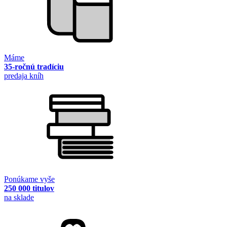
Máme
35-ročnú tradíciu
predaja kníh
Ponúkame vyše
250 000 titulov
na sklade