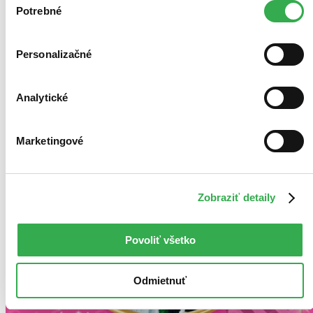
keby sme mohli používať všetky tieto cookies. Ďakujeme!
Potrebné
súhlasu
Personalizačné
Analytické
Marketingové
Zobraziť detaily
Povoliť všetko
Odmietnuť