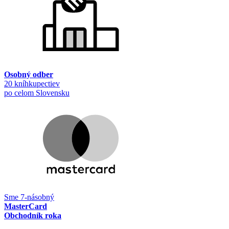
Osobný odber
20 kníhkupectiev
po celom Slovensku
Sme 7-násobný
MasterCard
Obchodník roka