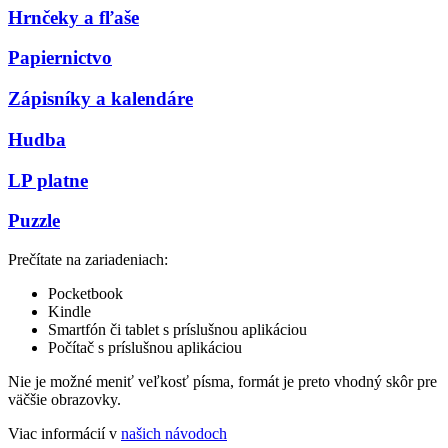
Hrnčeky a fľaše
Papiernictvo
Zápisníky a kalendáre
Hudba
LP platne
Puzzle
Prečítate na zariadeniach:
Pocketbook
Kindle
Smartfón či tablet s príslušnou aplikáciou
Počítač s príslušnou aplikáciou
Nie je možné meniť veľkosť písma, formát je preto vhodný skôr pre
väčšie obrazovky.
Viac informácií v
našich návodoch