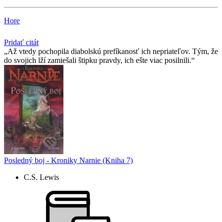
Hore
Pridať citát
Až vtedy pochopila diabolskú prefíkanosť ich nepriateľov. Tým, že
do svojich lží zamiešali štipku pravdy, ich ešte viac posilnili.
Posledný boj - Kroniky Narnie (Kniha 7)
C.S. Lewis