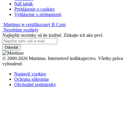
Náš labák
Prehlásenie o cookies
Vyhlásenie o prístupnosti
Martinus je certifikovaný B Corp
Nerobíme rozdiely
Najlepšie novinky sú tie knižné. Získajte ich ako prví:
Odoslať
© 2000-2026 Martinus. Internetové kníhkupectvo. Všetky práva
vyhradené.
Nastaviť cookies
Ochrana súkromia
Obchodné podmienky