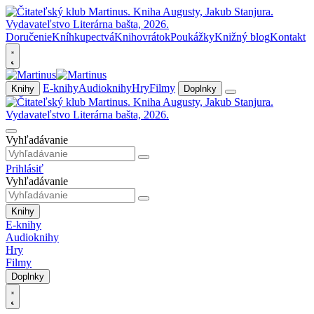
Doručenie
Kníhkupectvá
Knihovrátok
Poukážky
Knižný blog
Kontakt
E-knihy
Audioknihy
Hry
Filmy
Knihy
Doplnky
Vyhľadávanie
Prihlásiť
Vyhľadávanie
Knihy
E-knihy
Audioknihy
Hry
Filmy
Doplnky