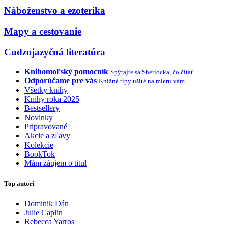
Náboženstvo a ezoterika
Mapy a cestovanie
Cudzojazyčná literatúra
Knihomoľský pomocník
Spýtajte sa Sherlocka, čo čítať
Odporúčame pre vás
Knižné tipy ušité na mieru vám
Všetky knihy
Knihy roka 2025
Bestsellery
Novinky
Pripravované
Akcie a zľavy
Kolekcie
BookTok
Mám záujem o titul
Top autori
Dominik Dán
Julie Caplin
Rebecca Yarros