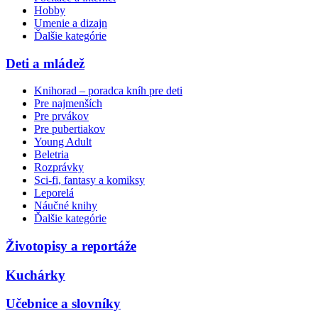
Hobby
Umenie a dizajn
Ďalšie kategórie
Deti a mládež
Knihorad – poradca kníh pre deti
Pre najmenších
Pre prvákov
Pre pubertiakov
Young Adult
Beletria
Rozprávky
Sci-fi, fantasy a komiksy
Leporelá
Náučné knihy
Ďalšie kategórie
Životopisy a reportáže
Kuchárky
Učebnice a slovníky