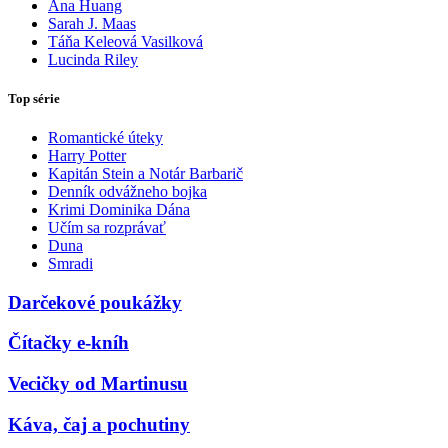
Ana Huang
Sarah J. Maas
Táňa Keleová Vasilková
Lucinda Riley
Top série
Romantické úteky
Harry Potter
Kapitán Stein a Notár Barbarič
Denník odvážneho bojka
Krimi Dominika Dána
Učím sa rozprávať
Duna
Smradi
Darčekové poukážky
Čítačky e-kníh
Vecičky od Martinusu
Káva, čaj a pochutiny