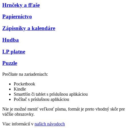
Hrnčeky a fľaše
Papiernictvo
Zápisníky a kalendáre
Hudba
LP platne
Puzzle
Prečítate na zariadeniach:
Pocketbook
Kindle
Smartfón či tablet s príslušnou aplikáciou
Počítač s príslušnou aplikáciou
Nie je možné meniť veľkosť písma, formát je preto vhodný skôr pre
väčšie obrazovky.
Viac informácií v
našich návodoch