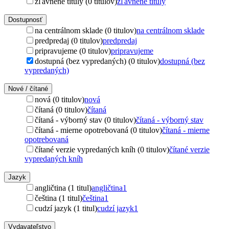
zľavnené tituly (0 titulov)
zľavnené tituly
Dostupnosť
na centrálnom sklade (0 titulov)
na centrálnom sklade
predpredaj (0 titulov)
predpredaj
pripravujeme (0 titulov)
pripravujeme
dostupná (bez vypredaných) (0 titulov)
dostupná (bez
vypredaných)
Nové / čítané
nová (0 titulov)
nová
čítaná (0 titulov)
čítaná
čítaná - výborný stav (0 titulov)
čítaná - výborný stav
čítaná - mierne opotrebovaná (0 titulov)
čítaná - mierne
opotrebovaná
čítané verzie vypredaných kníh (0 titulov)
čítané verzie
vypredaných kníh
Jazyk
angličtina (1 titul)
angličtina
1
čeština (1 titul)
čeština
1
cudzí jazyk (1 titul)
cudzí jazyk
1
Vydavateľstvo