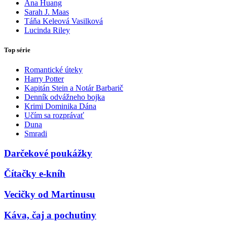
Ana Huang
Sarah J. Maas
Táňa Keleová Vasilková
Lucinda Riley
Top série
Romantické úteky
Harry Potter
Kapitán Stein a Notár Barbarič
Denník odvážneho bojka
Krimi Dominika Dána
Učím sa rozprávať
Duna
Smradi
Darčekové poukážky
Čítačky e-kníh
Vecičky od Martinusu
Káva, čaj a pochutiny