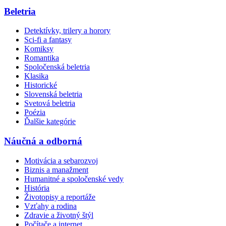
Beletria
Detektívky, trilery a horory
Sci-fi a fantasy
Komiksy
Romantika
Spoločenská beletria
Klasika
Historické
Slovenská beletria
Svetová beletria
Poézia
Ďalšie kategórie
Náučná a odborná
Motivácia a sebarozvoj
Biznis a manažment
Humanitné a spoločenské vedy
História
Životopisy a reportáže
Vzťahy a rodina
Zdravie a životný štýl
Počítače a internet