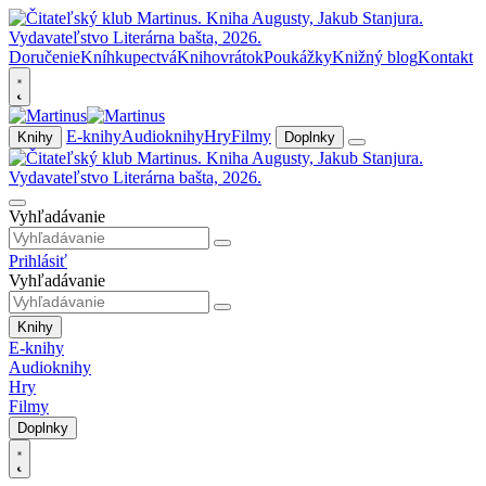
Doručenie
Kníhkupectvá
Knihovrátok
Poukážky
Knižný blog
Kontakt
E-knihy
Audioknihy
Hry
Filmy
Knihy
Doplnky
Vyhľadávanie
Prihlásiť
Vyhľadávanie
Knihy
E-knihy
Audioknihy
Hry
Filmy
Doplnky