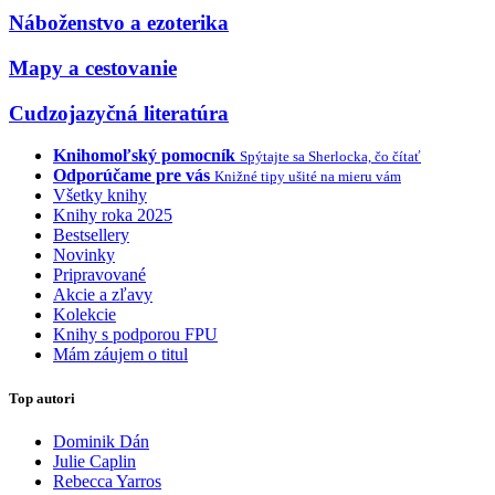
Náboženstvo a ezoterika
Mapy a cestovanie
Cudzojazyčná literatúra
Knihomoľský pomocník
Spýtajte sa Sherlocka, čo čítať
Odporúčame pre vás
Knižné tipy ušité na mieru vám
Všetky knihy
Knihy roka 2025
Bestsellery
Novinky
Pripravované
Akcie a zľavy
Kolekcie
Knihy s podporou FPU
Mám záujem o titul
Top autori
Dominik Dán
Julie Caplin
Rebecca Yarros