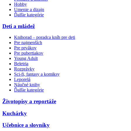
Hobby
Umenie a dizajn
Ďalšie kategórie
Deti a mládež
Knihorad – poradca kníh pre deti
Pre najmenších
Pre prvákov
Pre pubertiakov
Young Adult
Beletria
Rozprávky
Sci-fi, fantasy a komiksy
Leporelá
Náučné knihy
Ďalšie kategórie
Životopisy a reportáže
Kuchárky
Učebnice a slovníky