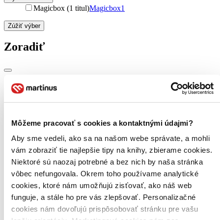
Magicbox (1 titul)
Magicbox
1
Zúžiť výber
Zoradiť
Bestsellery
Top hodnotené
Novinky
Najdrahšie
Môžeme pracovať s cookies a kontaktnými údajmi?
Najlacnejšie
Najvyššia zľava
Aby sme vedeli, ako sa na našom webe správate, a mohli
vám zobraziť tie najlepšie tipy na knihy, zbierame cookies.
Niektoré sú naozaj potrebné a bez nich by naša stránka
Použité filtre
Zrušiť filtre
vôbec nefungovala. Okrem toho používame analytické
dostupné
cookies, ktoré nám umožňujú zisťovať, ako náš web
funguje, a stále ho pre vás zlepšovať. Personalizačné
cookies nám dovoľujú prispôsobovať stránku pre vašu