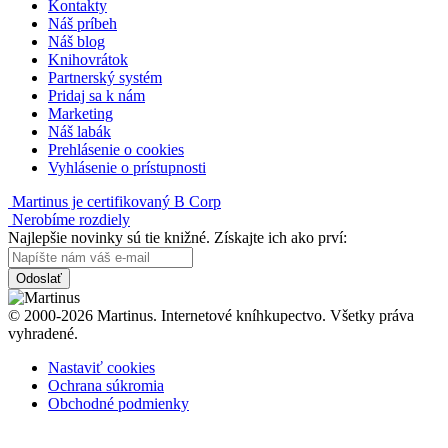
Kontakty
Náš príbeh
Náš blog
Knihovrátok
Partnerský systém
Pridaj sa k nám
Marketing
Náš labák
Prehlásenie o cookies
Vyhlásenie o prístupnosti
Martinus je certifikovaný B Corp
Nerobíme rozdiely
Najlepšie novinky sú tie knižné. Získajte ich ako prví:
Odoslať
© 2000-2026 Martinus. Internetové kníhkupectvo. Všetky práva
vyhradené.
Nastaviť cookies
Ochrana súkromia
Obchodné podmienky