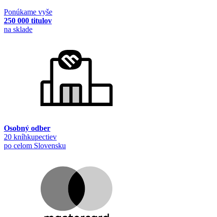
Ponúkame vyše
250 000 titulov
na sklade
Osobný odber
20 kníhkupectiev
po celom Slovensku