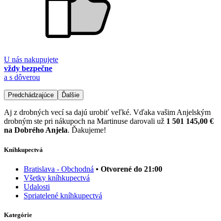
U nás nakupujete
vždy bezpečne
a s dôverou
Predchádzajúce
Ďalšie
Aj z drobných vecí sa dajú urobiť veľké. Vďaka vašim Anjelským
drobným ste pri nákupoch na Martinuse darovali už
1 501 145,00 €
na Dobrého Anjela
. Ďakujeme!
Kníhkupectvá
Bratislava - Obchodná
• Otvorené do 21:00
Všetky kníhkupectvá
Udalosti
Spriatelené kníhkupectvá
Kategórie