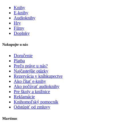
Knihy
E-knihy
Audioknihy
Hry
Filmy
Doplnky
Nakupujte u nás
Doručenie
Platba
Prečo práve u nás?
Najčastejšie otázky
Rezervácia v kníhkupectve
Ako čítať e-knihy
Ako počúvať audioknihy
Pre školy a knižnice
Reklamácie
Knihomoľský pomocník
Odstúpiť od zmluvy
Martinus