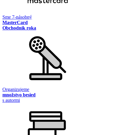
Sme 7-násobný
MasterCard
Obchodník roka
Organizujeme
množstvo besied
s autormi