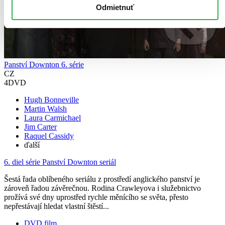
Odmietnuť
Panství Downton 6. série
CZ
4DVD
Hugh Bonneville
Martin Walsh
Laura Carmichael
Jim Carter
Raquel Cassidy
ďalší
6. diel série
Panství Downton seriál
Šestá řada oblíbeného seriálu z prostředí anglického panství je
zároveň řadou závěrečnou. Rodina Crawleyova i služebnictvo
prožívá své dny uprostřed rychle měnícího se světa, přesto
nepřestávají hledat vlastní štěstí...
DVD film