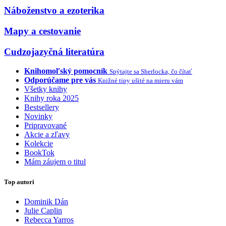
Náboženstvo a ezoterika
Mapy a cestovanie
Cudzojazyčná literatúra
Knihomoľský pomocník
Spýtajte sa Sherlocka, čo čítať
Odporúčame pre vás
Knižné tipy ušité na mieru vám
Všetky knihy
Knihy roka 2025
Bestsellery
Novinky
Pripravované
Akcie a zľavy
Kolekcie
BookTok
Mám záujem o titul
Top autori
Dominik Dán
Julie Caplin
Rebecca Yarros