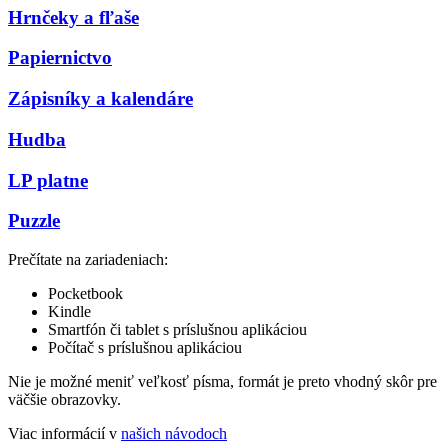
Hrnčeky a fľaše
Papiernictvo
Zápisníky a kalendáre
Hudba
LP platne
Puzzle
Prečítate na zariadeniach:
Pocketbook
Kindle
Smartfón či tablet s príslušnou aplikáciou
Počítač s príslušnou aplikáciou
Nie je možné meniť veľkosť písma, formát je preto vhodný skôr pre
väčšie obrazovky.
Viac informácií v
našich návodoch