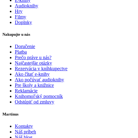
E-knihy
Audioknihy
Hry
Filmy
Doplnky
Nakupujte u nás
Doručenie
Platba
Prečo práve u nás?
Najčastejšie otázky
Rezervácia v kníhkupectve
Ako čítať e-knihy
Ako počúvať audioknihy
Pre školy a knižnice
Reklamácie
Knihomoľský pomocník
Odstúpiť od zmluvy
Martinus
Kontakty
Náš príbeh
Náš blog