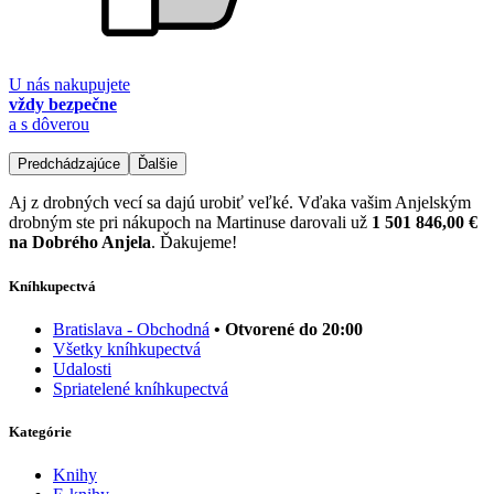
U nás nakupujete
vždy bezpečne
a s dôverou
Predchádzajúce
Ďalšie
Aj z drobných vecí sa dajú urobiť veľké. Vďaka vašim Anjelským
drobným ste pri nákupoch na Martinuse darovali už
1 501 846,00 €
na Dobrého Anjela
. Ďakujeme!
Kníhkupectvá
Bratislava - Obchodná
• Otvorené do 20:00
Všetky kníhkupectvá
Udalosti
Spriatelené kníhkupectvá
Kategórie
Knihy