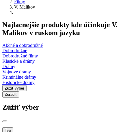
Filmy
V. Malikov
Najlacnejšie produkty kde účinkuje V.
Malikov v ruskom jazyku
Akčné a dobrodružné
Dobrodružné
Dobrodružné filmy
Klasické a drámy
Drámy
Vojnové drámy
Kriminálne drámy
Historické drámy
Zúžiť výber
Zoradiť
Zúžiť výber
Typ