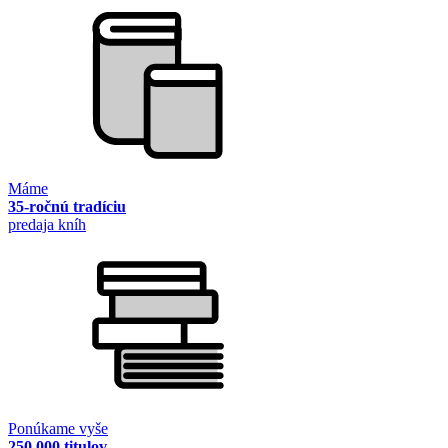
Máme
35-ročnú tradíciu
predaja kníh
Ponúkame vyše
250 000 titulov