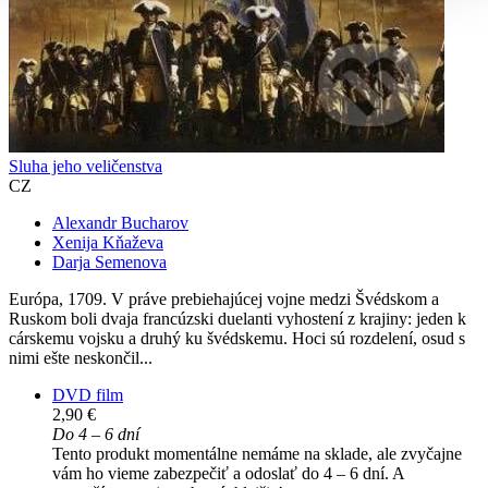
Sluha jeho veličenstva
CZ
Alexandr Bucharov
Xenija Kňaževa
Darja Semenova
Európa, 1709. V práve prebiehajúcej vojne medzi Švédskom a
Ruskom boli dvaja francúzski duelanti vyhostení z krajiny: jeden k
cárskemu vojsku a druhý ku švédskemu. Hoci sú rozdelení, osud s
nimi ešte neskončil...
DVD film
2,90 €
Do 4 – 6 dní
Tento produkt momentálne nemáme na sklade, ale zvyčajne
vám ho vieme zabezpečiť a odoslať do 4 – 6 dní. A