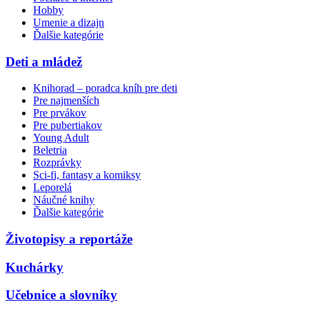
Hobby
Umenie a dizajn
Ďalšie kategórie
Deti a mládež
Knihorad – poradca kníh pre deti
Pre najmenších
Pre prvákov
Pre pubertiakov
Young Adult
Beletria
Rozprávky
Sci-fi, fantasy a komiksy
Leporelá
Náučné knihy
Ďalšie kategórie
Životopisy a reportáže
Kuchárky
Učebnice a slovníky