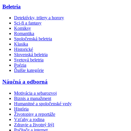
Beletria
Detektívky, trilery a horory
Sci-fi a fantasy
Komiksy
Romantika
Spoločenská beletria
Klasika
Historické
Slovenská beletria
Svetová beletria
Poézia
Ďalšie kategórie
Náučná a odborná
Motivácia a sebarozvoj
Biznis a manažment
Humanitné a spoločenské vedy
História
Životopisy a reportáže
Vzťahy a rodina
Zdravie a životný štýl
Počítače a internet