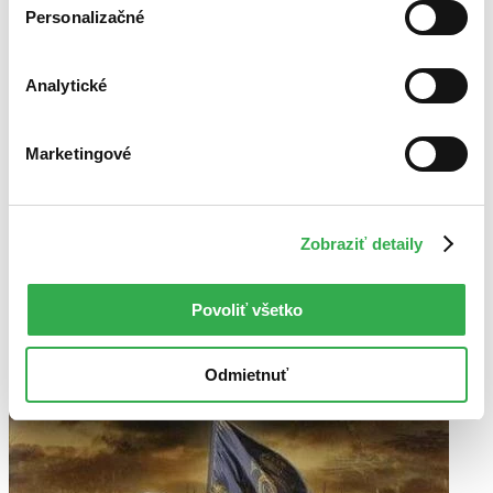
V ruskom jazyku
dostupné
Personalizačné
Analytické
Marketingové
Zobraziť detaily
Povoliť všetko
Odmietnuť