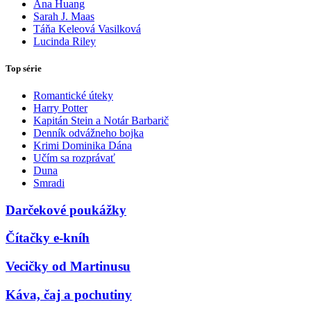
Ana Huang
Sarah J. Maas
Táňa Keleová Vasilková
Lucinda Riley
Top série
Romantické úteky
Harry Potter
Kapitán Stein a Notár Barbarič
Denník odvážneho bojka
Krimi Dominika Dána
Učím sa rozprávať
Duna
Smradi
Darčekové poukážky
Čítačky e-kníh
Vecičky od Martinusu
Káva, čaj a pochutiny