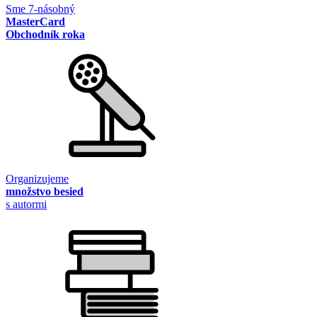
Sme 7-násobný
MasterCard
Obchodník roka
Organizujeme
množstvo besied
s autormi