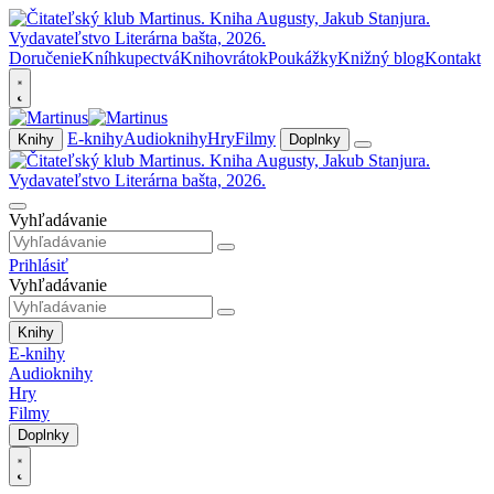
Doručenie
Kníhkupectvá
Knihovrátok
Poukážky
Knižný blog
Kontakt
E-knihy
Audioknihy
Hry
Filmy
Knihy
Doplnky
Vyhľadávanie
Prihlásiť
Vyhľadávanie
Knihy
E-knihy
Audioknihy
Hry
Filmy
Doplnky