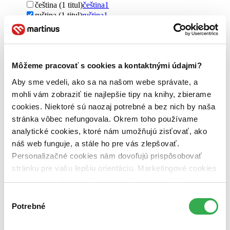
čeština (1 titul)
čeština
1
ruština (1 titul)
ruština
1
cudzí jazyk (1 titul)
cudzí jazyk
1
Vydavateľstvo
Hollywood (1 titul)
Hollywood
1
Môžeme pracovať s cookies a kontaktnými údajmi?
Zúžiť výber
Aby sme vedeli, ako sa na našom webe správate, a
Zoradiť
mohli vám zobraziť tie najlepšie tipy na knihy, zbierame
cookies. Niektoré sú naozaj potrebné a bez nich by naša
stránka vôbec nefungovala. Okrem toho používame
analytické cookies, ktoré nám umožňujú zisťovať, ako
náš web funguje, a stále ho pre vás zlepšovať.
Bestsellery
Top hodnotené
Personalizačné cookies nám dovoľujú prispôsobovať
Novinky
stránku pre vašu lepšiu orientáciu. Marketingové cookies
Najdrahšie
nám zas umožňujú zobrazenie relevantnej reklamy.
Najlacnejšie
Najvyššia zľava
Niektoré údaje zdieľame aj s tretími stranami. Veľmi by
Výber
nám pomohlo, keby sme mohli používať všetky tieto
Potrebné
súhlasu
Použité filtre
cookies. Ďakujeme!
Zrušiť filtre