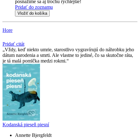
posnažíme sa aj trochu rýchlejšie!
Pridať do zoznamu
Vložiť do košíka
Hore
Pridať citát
Vždy, keď niekto umrie, starostlivo vygravírujú do náhrobku jeho
dátum narodenia a smrti. Ale vlastne to jediné, čo sa skutočne ráta,
je tá malá pomlčka medzi rokmi.
Kodanská pieseň piesní
Annette Bjergfeldt