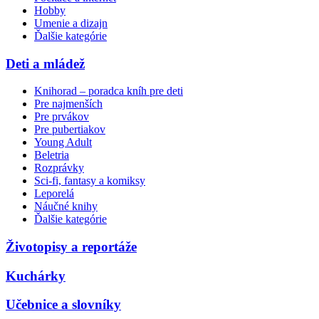
Hobby
Umenie a dizajn
Ďalšie kategórie
Deti a mládež
Knihorad – poradca kníh pre deti
Pre najmenších
Pre prvákov
Pre pubertiakov
Young Adult
Beletria
Rozprávky
Sci-fi, fantasy a komiksy
Leporelá
Náučné knihy
Ďalšie kategórie
Životopisy a reportáže
Kuchárky
Učebnice a slovníky