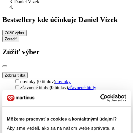
Daniel Vízek
Bestsellery kde účinkuje Daniel Vízek
Zúžiť výber
Zoradiť
Zúžiť výber
Zobraziť iba
novinky (0 titulov)
novinky
zľavnené tituly (0 titulov)
zľavnené tituly
Dostupnosť
na centrálnom sklade (0 titulov)
na centrálnom sklade
predpredaj (0 titulov)
predpredaj
pripravujeme (0 titulov)
pripravujeme
Môžeme pracovať s cookies a kontaktnými údajmi?
dostupná (bez vypredaných) (0 titulov)
dostupná (bez
vypredaných)
Aby sme vedeli, ako sa na našom webe správate, a