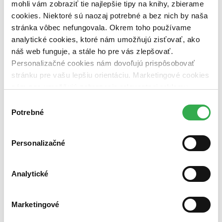
mohli vám zobraziť tie najlepšie tipy na knihy, zbierame
Nové / čítané
cookies. Niektoré sú naozaj potrebné a bez nich by naša
nová (0 titulov)
nová
stránka vôbec nefungovala. Okrem toho používame
čítaná (0 titulov)
čítaná
čítaná - výborný stav (0 titulov)
čítaná - výborný stav
analytické cookies, ktoré nám umožňujú zisťovať, ako
čítaná - mierne opotrebovaná (0 titulov)
čítaná - mierne
náš web funguje, a stále ho pre vás zlepšovať.
opotrebovaná
Personalizačné cookies nám dovoľujú prispôsobovať
čítané verzie vypredaných kníh (0 titulov)
čítané verzie
stránku pre vašu lepšiu orientáciu. Marketingové cookies
vypredaných kníh
nám zas umožňujú zobrazenie relevantnej reklamy.
Zúžiť výber
Niektoré údaje zdieľame aj s tretími stranami. Veľmi by
Výber
nám pomohlo, keby sme mohli používať všetky tieto
Potrebné
Zoradiť
súhlasu
cookies. Ďakujeme!
Personalizačné
Bestsellery
Top hodnotené
Analytické
Novinky
Najdrahšie
Najlacnejšie
Marketingové
Najvyššia zľava