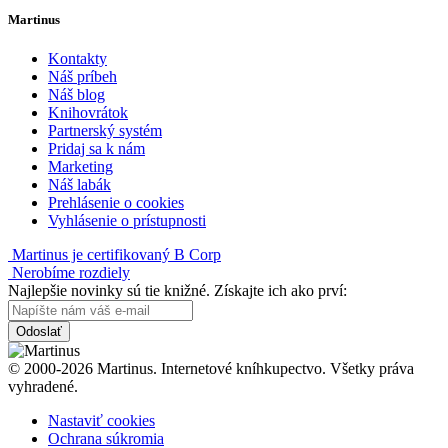
Martinus
Kontakty
Náš príbeh
Náš blog
Knihovrátok
Partnerský systém
Pridaj sa k nám
Marketing
Náš labák
Prehlásenie o cookies
Vyhlásenie o prístupnosti
Martinus je certifikovaný B Corp
Nerobíme rozdiely
Najlepšie novinky sú tie knižné. Získajte ich ako prví:
Odoslať
© 2000-2026 Martinus. Internetové kníhkupectvo. Všetky práva
vyhradené.
Nastaviť cookies
Ochrana súkromia