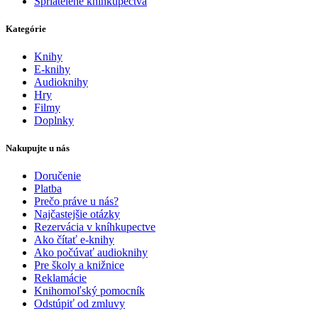
Spriatelené kníhkupectvá
Kategórie
Knihy
E-knihy
Audioknihy
Hry
Filmy
Doplnky
Nakupujte u nás
Doručenie
Platba
Prečo práve u nás?
Najčastejšie otázky
Rezervácia v kníhkupectve
Ako čítať e-knihy
Ako počúvať audioknihy
Pre školy a knižnice
Reklamácie
Knihomoľský pomocník
Odstúpiť od zmluvy