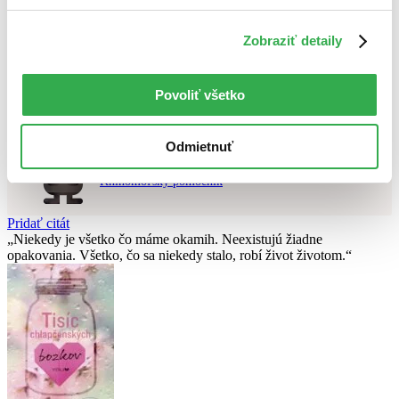
Použité filtre
Zrušiť filtre
Zobraziť detaily
dostupné
Nebol nájdený
žiadny titul
vyhovujúci zadaným podmienkam.
Skúste prosím zmeniť vyhľadávaný výraz.
Povoliť všetko
Chcete poradiť knihu?
Odmietnuť
Náš pomocník Sherlock vám ju s radosťou vypátra!
Knihomoľský pomocník
Pridať citát
Niekedy je všetko čo máme okamih. Neexistujú žiadne
opakovania. Všetko, čo sa niekedy stalo, robí život životom.