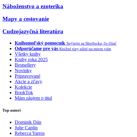
Náboženstvo a ezoterika
Mapy a cestovanie
Cudzojazyčná literatúra
Knihomoľský pomocník
Spýtajte sa Sherlocka, čo čítať
Odporúčame pre vás
Knižné tipy ušité na mieru vám
Všetky knihy
Knihy roka 2025
Bestsellery
Novinky
Pripravované
Akcie a zľavy
Kolekcie
BookTok
Mám záujem o titul
Top autori
Dominik Dán
Julie Caplin
Rebecca Yarros