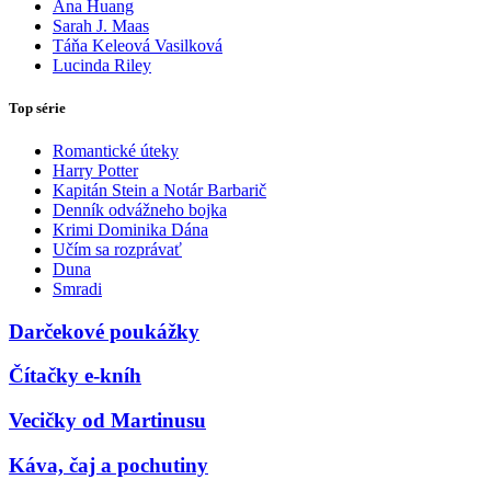
Ana Huang
Sarah J. Maas
Táňa Keleová Vasilková
Lucinda Riley
Top série
Romantické úteky
Harry Potter
Kapitán Stein a Notár Barbarič
Denník odvážneho bojka
Krimi Dominika Dána
Učím sa rozprávať
Duna
Smradi
Darčekové poukážky
Čítačky e-kníh
Vecičky od Martinusu
Káva, čaj a pochutiny