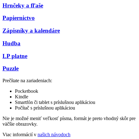
Hrnčeky a fľaše
Papiernictvo
Zápisníky a kalendáre
Hudba
LP platne
Puzzle
Prečítate na zariadeniach:
Pocketbook
Kindle
Smartfón či tablet s príslušnou aplikáciou
Počítač s príslušnou aplikáciou
Nie je možné meniť veľkosť písma, formát je preto vhodný skôr pre
väčšie obrazovky.
Viac informácií v
našich návodoch