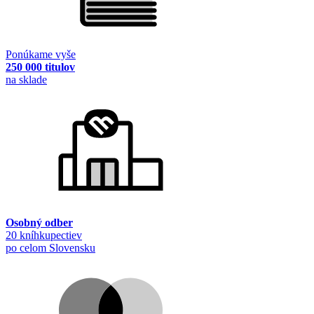
Ponúkame vyše
250 000 titulov
na sklade
Osobný odber
20 kníhkupectiev
po celom Slovensku