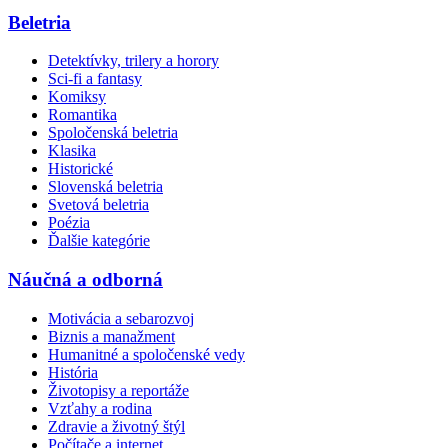
Beletria
Detektívky, trilery a horory
Sci-fi a fantasy
Komiksy
Romantika
Spoločenská beletria
Klasika
Historické
Slovenská beletria
Svetová beletria
Poézia
Ďalšie kategórie
Náučná a odborná
Motivácia a sebarozvoj
Biznis a manažment
Humanitné a spoločenské vedy
História
Životopisy a reportáže
Vzťahy a rodina
Zdravie a životný štýl
Počítače a internet