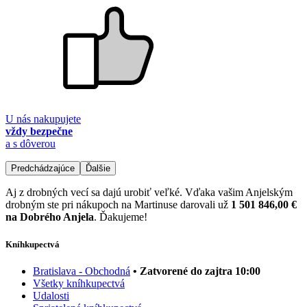
U nás nakupujete
vždy bezpečne
a s dôverou
Predchádzajúce
Ďalšie
Aj z drobných vecí sa dajú urobiť veľké. Vďaka vašim Anjelským
drobným ste pri nákupoch na Martinuse darovali už
1 501 846,00 €
na Dobrého Anjela
. Ďakujeme!
Kníhkupectvá
Bratislava - Obchodná
• Zatvorené do zajtra 10:00
Všetky kníhkupectvá
Udalosti