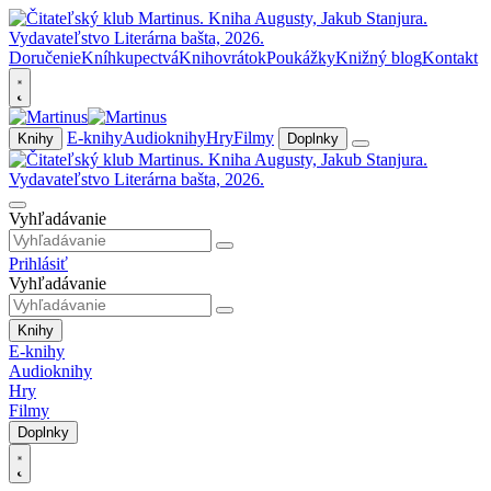
Doručenie
Kníhkupectvá
Knihovrátok
Poukážky
Knižný blog
Kontakt
E-knihy
Audioknihy
Hry
Filmy
Knihy
Doplnky
Vyhľadávanie
Prihlásiť
Vyhľadávanie
Knihy
E-knihy
Audioknihy
Hry
Filmy
Doplnky