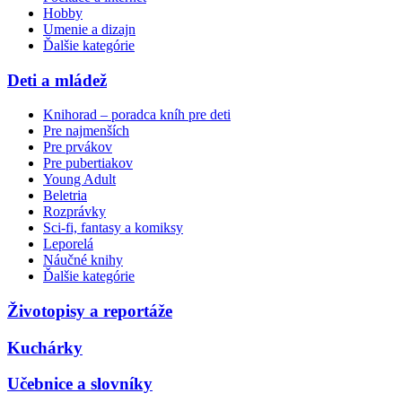
Hobby
Umenie a dizajn
Ďalšie kategórie
Deti a mládež
Knihorad – poradca kníh pre deti
Pre najmenších
Pre prvákov
Pre pubertiakov
Young Adult
Beletria
Rozprávky
Sci-fi, fantasy a komiksy
Leporelá
Náučné knihy
Ďalšie kategórie
Životopisy a reportáže
Kuchárky
Učebnice a slovníky