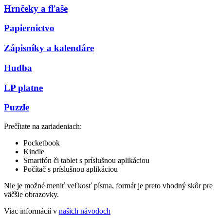
Hrnčeky a fľaše
Papiernictvo
Zápisníky a kalendáre
Hudba
LP platne
Puzzle
Prečítate na zariadeniach:
Pocketbook
Kindle
Smartfón či tablet s príslušnou aplikáciou
Počítač s príslušnou aplikáciou
Nie je možné meniť veľkosť písma, formát je preto vhodný skôr pre
väčšie obrazovky.
Viac informácií v
našich návodoch