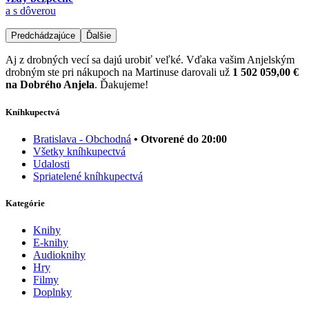
a s dôverou
Predchádzajúce
Ďalšie
Aj z drobných vecí sa dajú urobiť veľké. Vďaka vašim Anjelským
drobným ste pri nákupoch na Martinuse darovali už
1 502 059,00 €
na Dobrého Anjela
. Ďakujeme!
Kníhkupectvá
Bratislava - Obchodná
• Otvorené do 20:00
Všetky kníhkupectvá
Udalosti
Spriatelené kníhkupectvá
Kategórie
Knihy
E-knihy
Audioknihy
Hry
Filmy
Doplnky