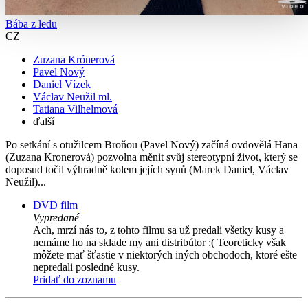
Bába z ledu
CZ
Zuzana Krónerová
Pavel Nový
Daniel Vízek
Václav Neužil ml.
Tatiana Vilhelmová
ďalší
Po setkání s otužilcem Broňou (Pavel Nový) začíná ovdovělá Hana
(Zuzana Kronerová) pozvolna měnit svůj stereotypní život, který se
doposud točil výhradně kolem jejích synů (Marek Daniel, Václav
Neužil)...
DVD film
Vypredané
Ach, mrzí nás to, z tohto filmu sa už predali všetky kusy a
nemáme ho na sklade my ani distribútor :( Teoreticky však
môžete mať šťastie v niektorých iných obchodoch, ktoré ešte
nepredali posledné kusy.
Pridať do zoznamu