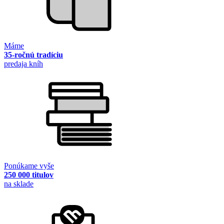
Máme
35-ročnú tradíciu
predaja kníh
Ponúkame vyše
250 000 titulov
na sklade