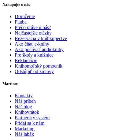
Nakupujte u nás
Doručenie
Platba
Prečo práve u nás?
Najčastejšie otázky
Rezervácia v kníhkupectve
Ako čítať e-knihy
Ako počúvať audioknihy
Pre školy a knižnice
Reklamácie
Knihomoľský pomocník
Odstúpiť od zmluvy
Martinus
Kontakty
Náš príbeh
Náš blog
Knihovrátok
Partnerský systém
Pridaj sa k nám
Marketing
Náš labák