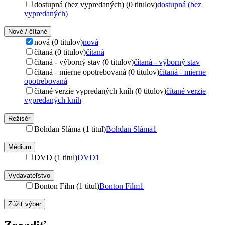
dostupná (bez vypredaných) (0 titulov)
dostupná (bez
vypredaných)
Nové / čítané
nová (0 titulov)
nová
čítaná (0 titulov)
čítaná
čítaná - výborný stav (0 titulov)
čítaná - výborný stav
čítaná - mierne opotrebovaná (0 titulov)
čítaná - mierne
opotrebovaná
čítané verzie vypredaných kníh (0 titulov)
čítané verzie
vypredaných kníh
Režisér
Bohdan Sláma (1 titul)
Bohdan Sláma
1
Médium
DVD (1 titul)
DVD
1
Vydavateľstvo
Bonton Film (1 titul)
Bonton Film
1
Zúžiť výber