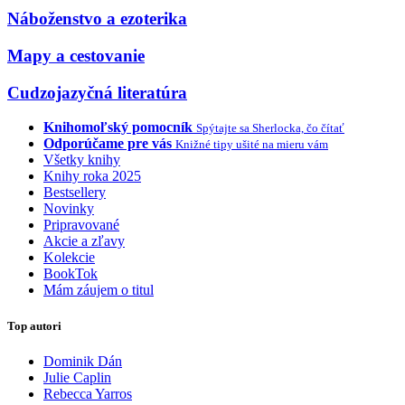
Náboženstvo a ezoterika
Mapy a cestovanie
Cudzojazyčná literatúra
Knihomoľský pomocník
Spýtajte sa Sherlocka, čo čítať
Odporúčame pre vás
Knižné tipy ušité na mieru vám
Všetky knihy
Knihy roka 2025
Bestsellery
Novinky
Pripravované
Akcie a zľavy
Kolekcie
BookTok
Mám záujem o titul
Top autori
Dominik Dán
Julie Caplin
Rebecca Yarros