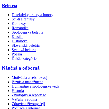
Beletria
Detektívky, trilery a horory
Sci-fi a fantasy
Komiksy
Romantika
Spoločenská beletria
Klasika
Historické
Slovenská beletria
Svetová beletria
Poézia
Ďalšie kategórie
Náučná a odborná
Motivácia a sebarozvoj
Biznis a manažment
Humanitné a spoločenské vedy
História
Životopisy a reportáže
Vzťahy a rodina
Zdravie a životný štýl
Počítače a internet