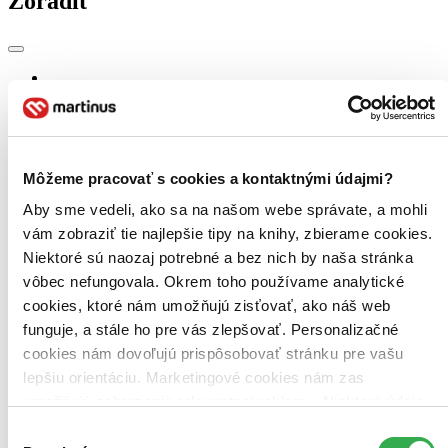
Zoradiť
Bestsellery
Top hodnotené
Novinky
Najdrahšie
Najlacnejšie
Môžeme pracovať s cookies a kontaktnými údajmi?
Najvyššia zľava
Aby sme vedeli, ako sa na našom webe správate, a mohli
vám zobraziť tie najlepšie tipy na knihy, zbierame cookies.
Použité filtre
Zrušiť filtre
Niektoré sú naozaj potrebné a bez nich by naša stránka
nové
Účinkuje Daniel Vízek
vôbec nefungovala. Okrem toho používame analytické
cookies, ktoré nám umožňujú zisťovať, ako náš web
funguje, a stále ho pre vás zlepšovať. Personalizačné
cookies nám dovoľujú prispôsobovať stránku pre vašu
lepšiu orientáciu. Marketingové cookies nám zas
umožňujú zobrazenie relevantnej reklamy. Niektoré údaje
zdieľame aj s tretími stranami. Veľmi by nám pomohlo,
Výber