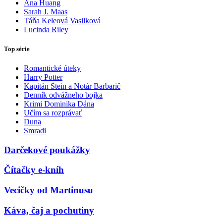
Ana Huang
Sarah J. Maas
Táňa Keleová Vasilková
Lucinda Riley
Top série
Romantické úteky
Harry Potter
Kapitán Stein a Notár Barbarič
Denník odvážneho bojka
Krimi Dominika Dána
Učím sa rozprávať
Duna
Smradi
Darčekové poukážky
Čítačky e-kníh
Vecičky od Martinusu
Káva, čaj a pochutiny