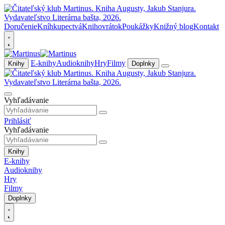
Doručenie
Kníhkupectvá
Knihovrátok
Poukážky
Knižný blog
Kontakt
E-knihy
Audioknihy
Hry
Filmy
Knihy
Doplnky
Vyhľadávanie
Prihlásiť
Vyhľadávanie
Knihy
E-knihy
Audioknihy
Hry
Filmy
Doplnky