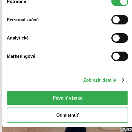
keby sme mohli používať všetky tieto cookies. Ďakujeme!
Potrebné
súhlasu
Personalizačné
Analytické
Marketingové
Zobraziť detaily
Povoliť všetko
Odmietnuť