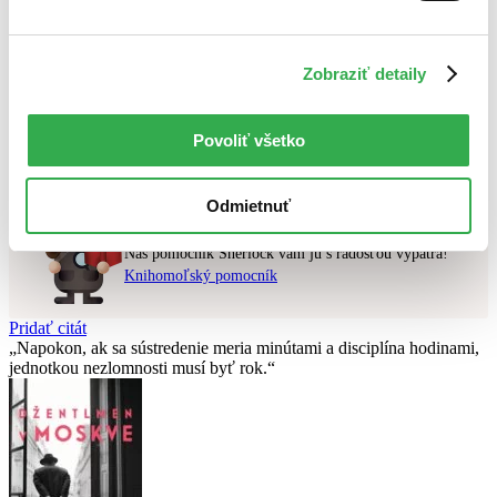
Najvyššia zľava
Zobraziť detaily
Použité filtre
Zrušiť filtre
v zľave
Účinkuje Daniel Vízek
Nebol nájdený
žiadny titul
vyhovujúci zadaným podmienkam.
Povoliť všetko
Skúste prosím zmeniť vyhľadávaný výraz.
Odmietnuť
Chcete poradiť knihu?
Náš pomocník Sherlock vám ju s radosťou vypátra!
Knihomoľský pomocník
Pridať citát
Napokon, ak sa sústredenie meria minútami a disciplína hodinami,
jednotkou nezlomnosti musí byť rok.