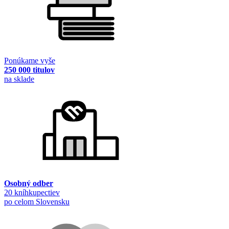
Ponúkame vyše
250 000 titulov
na sklade
Osobný odber
20 kníhkupectiev
po celom Slovensku