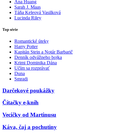
Ana Huang
Sarah J. Maas
Táňa Keleová Vasilková
Lucinda Riley
Top série
Romantické úteky
Harry Potter
Kapitán Stein a Notár Barbarič
Denník odvážneho bojka
Krimi Dominika Dána
Učím sa rozprávať
Duna
Smradi
Darčekové poukážky
Čítačky e-kníh
Vecičky od Martinusu
Káva, čaj a pochutiny