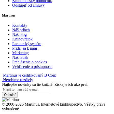
Knihomoľský pomocník
Odstúpiť od zmluvy
Martinus
Kontakty
Náš príbeh
Náš blog
Knihovrátok
Partnerský systém
Pridaj sa k nám
Marketing
Náš labák
Prehlásenie o cookies
Vyhlásenie o prístupnosti
Martinus je certifikovaný B Corp
Nerobíme rozdiely
Najlepšie novinky sú tie knižné. Získajte ich ako prví:
Odoslať
© 2000-2026 Martinus. Internetové kníhkupectvo. Všetky práva
vyhradené.