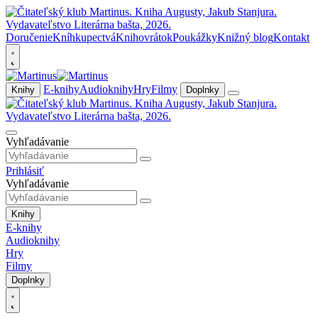
Doručenie
Kníhkupectvá
Knihovrátok
Poukážky
Knižný blog
Kontakt
E-knihy
Audioknihy
Hry
Filmy
Knihy
Doplnky
Vyhľadávanie
Prihlásiť
Vyhľadávanie
Knihy
E-knihy
Audioknihy
Hry
Filmy
Doplnky