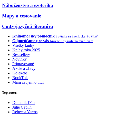
Náboženstvo a ezoterika
Mapy a cestovanie
Cudzojazyčná literatúra
Knihomoľský pomocník
Spýtajte sa Sherlocka, čo čítať
Odporúčame pre vás
Knižné tipy ušité na mieru vám
Všetky knihy
Knihy roka 2025
Bestsellery
Novinky
Pripravované
Akcie a zľavy
Kolekcie
BookTok
Mám záujem o titul
Top autori
Dominik Dán
Julie Caplin
Rebecca Yarros