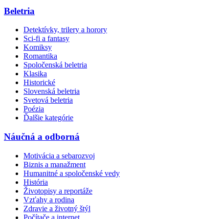
Beletria
Detektívky, trilery a horory
Sci-fi a fantasy
Komiksy
Romantika
Spoločenská beletria
Klasika
Historické
Slovenská beletria
Svetová beletria
Poézia
Ďalšie kategórie
Náučná a odborná
Motivácia a sebarozvoj
Biznis a manažment
Humanitné a spoločenské vedy
História
Životopisy a reportáže
Vzťahy a rodina
Zdravie a životný štýl
Počítače a internet