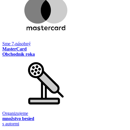
Sme 7-násobný
MasterCard
Obchodník roka
Organizujeme
množstvo besied
s autormi