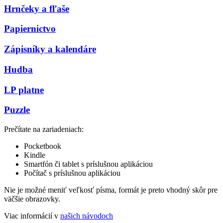
Hrnčeky a fľaše
Papiernictvo
Zápisníky a kalendáre
Hudba
LP platne
Puzzle
Prečítate na zariadeniach:
Pocketbook
Kindle
Smartfón či tablet s príslušnou aplikáciou
Počítač s príslušnou aplikáciou
Nie je možné meniť veľkosť písma, formát je preto vhodný skôr pre
väčšie obrazovky.
Viac informácií v
našich návodoch