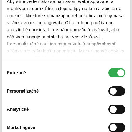
Aby sme vedeli, ako sa na našom webe správate, a
dostupná (bez vypredaných) (0 titulov)
dostupná (bez
vypredaných)
mohli vám zobraziť tie najlepšie tipy na knihy, zbierame
cookies. Niektoré sú naozaj potrebné a bez nich by naša
Nové / čítané
stránka vôbec nefungovala. Okrem toho používame
nová (0 titulov)
nová
analytické cookies, ktoré nám umožňujú zisťovať, ako
čítaná (0 titulov)
čítaná
čítaná - výborný stav (0 titulov)
čítaná - výborný stav
náš web funguje, a stále ho pre vás zlepšovať.
čítaná - mierne opotrebovaná (0 titulov)
čítaná - mierne
Personalizačné cookies nám dovoľujú prispôsobovať
opotrebovaná
stránku pre vašu lepšiu orientáciu. Marketingové cookies
čítané verzie vypredaných kníh (0 titulov)
čítané verzie
nám zas umožňujú zobrazenie relevantnej reklamy.
vypredaných kníh
Niektoré údaje zdieľame aj s tretími stranami. Veľmi by
Výber
Zúžiť výber
nám pomohlo, keby sme mohli používať všetky tieto
Potrebné
súhlasu
cookies. Ďakujeme!
Zoradiť
Personalizačné
Analytické
Bestsellery
Top hodnotené
Novinky
Najdrahšie
Marketingové
Najlacnejšie