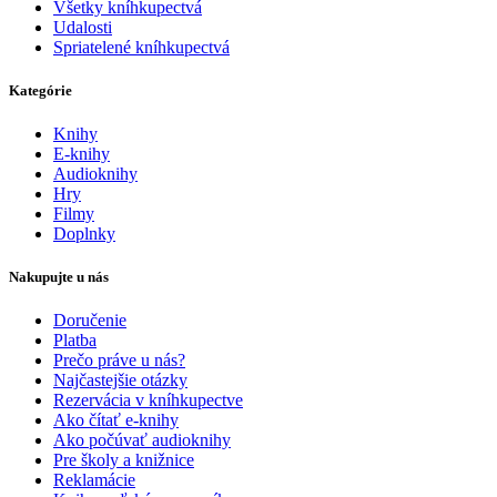
Všetky kníhkupectvá
Udalosti
Spriatelené kníhkupectvá
Kategórie
Knihy
E-knihy
Audioknihy
Hry
Filmy
Doplnky
Nakupujte u nás
Doručenie
Platba
Prečo práve u nás?
Najčastejšie otázky
Rezervácia v kníhkupectve
Ako čítať e-knihy
Ako počúvať audioknihy
Pre školy a knižnice
Reklamácie