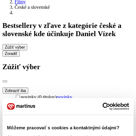
Filmy
České a slovenské
Bestsellery v zľave z kategórie české a
slovenské kde účinkuje Daniel Vízek
Zúžiť výber
Zoradiť
Zúžiť výber
Zobraziť iba
novinky (0 titulov)
novinky
zľavnené tituly (0 titulov)
zľavnené tituly
Dostupnosť
na centrálnom sklade (0 titulov)
na centrálnom sklade
predpredaj (0 titulov)
predpredaj
Môžeme pracovať s cookies a kontaktnými údajmi?
pripravujeme (0 titulov)
pripravujeme