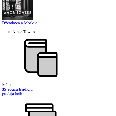
Džentlmen v Moskve
Amor Towles
Máme
35-ročnú tradíciu
predaja kníh