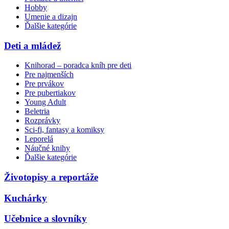
Hobby
Umenie a dizajn
Ďalšie kategórie
Deti a mládež
Knihorad – poradca kníh pre deti
Pre najmenších
Pre prvákov
Pre pubertiakov
Young Adult
Beletria
Rozprávky
Sci-fi, fantasy a komiksy
Leporelá
Náučné knihy
Ďalšie kategórie
Životopisy a reportáže
Kuchárky
Učebnice a slovníky