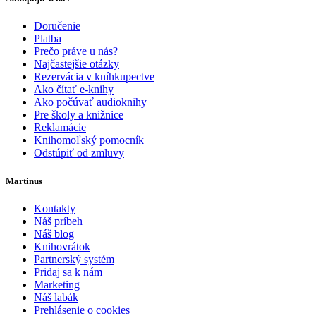
Doručenie
Platba
Prečo práve u nás?
Najčastejšie otázky
Rezervácia v kníhkupectve
Ako čítať e-knihy
Ako počúvať audioknihy
Pre školy a knižnice
Reklamácie
Knihomoľský pomocník
Odstúpiť od zmluvy
Martinus
Kontakty
Náš príbeh
Náš blog
Knihovrátok
Partnerský systém
Pridaj sa k nám
Marketing
Náš labák
Prehlásenie o cookies