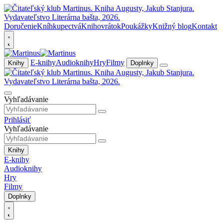
Doručenie
Kníhkupectvá
Knihovrátok
Poukážky
Knižný blog
Kontakt
E-knihy
Audioknihy
Hry
Filmy
Knihy
Doplnky
Vyhľadávanie
Prihlásiť
Vyhľadávanie
Knihy
E-knihy
Audioknihy
Hry
Filmy
Doplnky