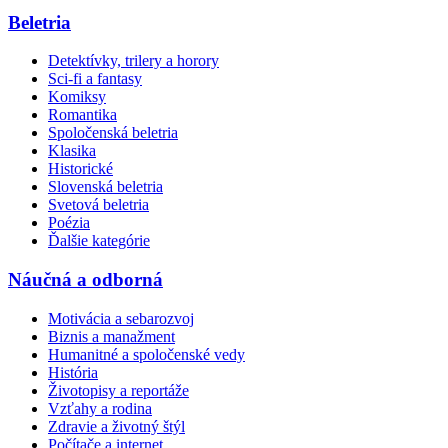
Beletria
Detektívky, trilery a horory
Sci-fi a fantasy
Komiksy
Romantika
Spoločenská beletria
Klasika
Historické
Slovenská beletria
Svetová beletria
Poézia
Ďalšie kategórie
Náučná a odborná
Motivácia a sebarozvoj
Biznis a manažment
Humanitné a spoločenské vedy
História
Životopisy a reportáže
Vzťahy a rodina
Zdravie a životný štýl
Počítače a internet