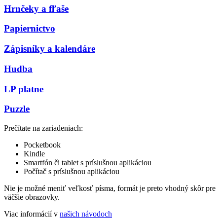
Hrnčeky a fľaše
Papiernictvo
Zápisníky a kalendáre
Hudba
LP platne
Puzzle
Prečítate na zariadeniach:
Pocketbook
Kindle
Smartfón či tablet s príslušnou aplikáciou
Počítač s príslušnou aplikáciou
Nie je možné meniť veľkosť písma, formát je preto vhodný skôr pre
väčšie obrazovky.
Viac informácií v
našich návodoch