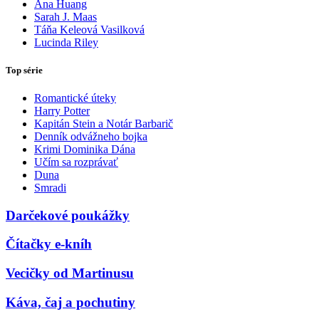
Ana Huang
Sarah J. Maas
Táňa Keleová Vasilková
Lucinda Riley
Top série
Romantické úteky
Harry Potter
Kapitán Stein a Notár Barbarič
Denník odvážneho bojka
Krimi Dominika Dána
Učím sa rozprávať
Duna
Smradi
Darčekové poukážky
Čítačky e-kníh
Vecičky od Martinusu
Káva, čaj a pochutiny