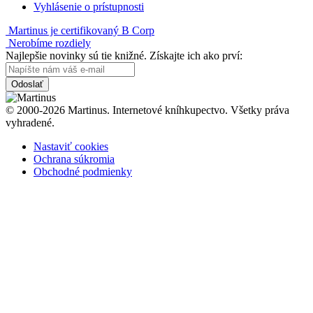
Vyhlásenie o prístupnosti
Martinus je certifikovaný B Corp
Nerobíme rozdiely
Najlepšie novinky sú tie knižné. Získajte ich ako prví:
Odoslať
© 2000-2026 Martinus. Internetové kníhkupectvo. Všetky práva
vyhradené.
Nastaviť cookies
Ochrana súkromia
Obchodné podmienky