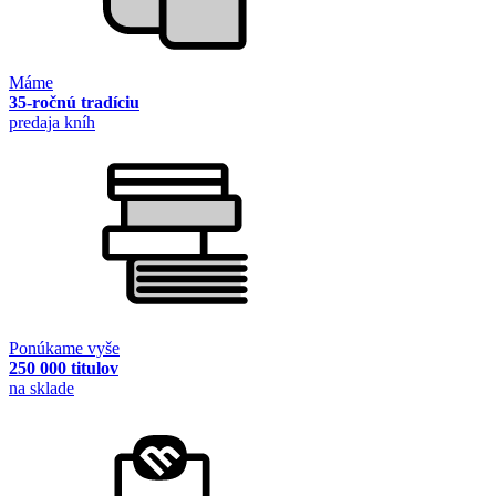
Máme
35-ročnú tradíciu
predaja kníh
Ponúkame vyše
250 000 titulov
na sklade