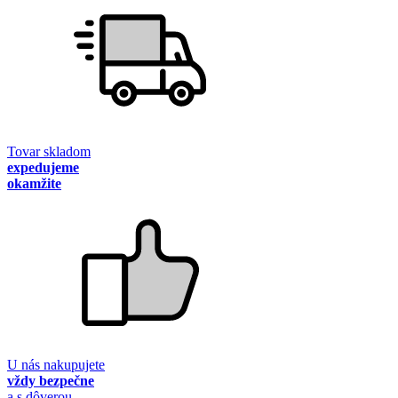
Tovar skladom
expedujeme
okamžite
U nás nakupujete
vždy bezpečne
a s dôverou