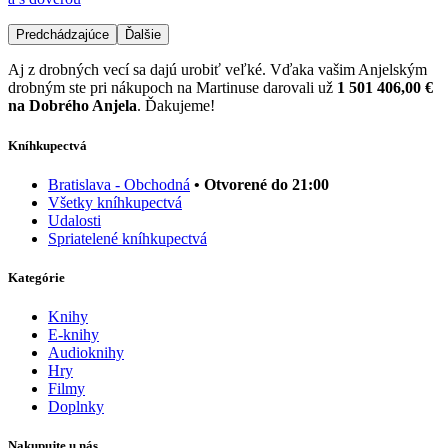
Predchádzajúce
Ďalšie
Aj z drobných vecí sa dajú urobiť veľké. Vďaka vašim Anjelským
drobným ste pri nákupoch na Martinuse darovali už
1 501 406,00 €
na Dobrého Anjela
. Ďakujeme!
Kníhkupectvá
Bratislava - Obchodná
• Otvorené do 21:00
Všetky kníhkupectvá
Udalosti
Spriatelené kníhkupectvá
Kategórie
Knihy
E-knihy
Audioknihy
Hry
Filmy
Doplnky
Nakupujte u nás