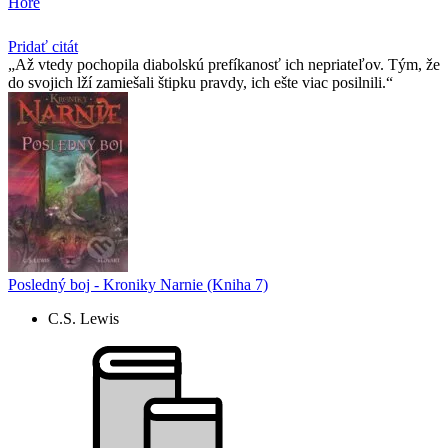
Hore
Pridať citát
Až vtedy pochopila diabolskú prefíkanosť ich nepriateľov. Tým, že
do svojich lží zamiešali štipku pravdy, ich ešte viac posilnili.
Posledný boj - Kroniky Narnie (Kniha 7)
C.S. Lewis