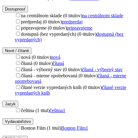
Dostupnosť
na centrálnom sklade (0 titulov)
na centrálnom sklade
predpredaj (0 titulov)
predpredaj
pripravujeme (0 titulov)
pripravujeme
dostupná (bez vypredaných) (0 titulov)
dostupná (bez
vypredaných)
Nové / čítané
nová (0 titulov)
nová
čítaná (0 titulov)
čítaná
čítaná - výborný stav (0 titulov)
čítaná - výborný stav
čítaná - mierne opotrebovaná (0 titulov)
čítaná - mierne
opotrebovaná
čítané verzie vypredaných kníh (0 titulov)
čítané verzie
vypredaných kníh
Jazyk
čeština (1 titul)
čeština
1
Vydavateľstvo
Bonton Film (1 titul)
Bonton Film
1