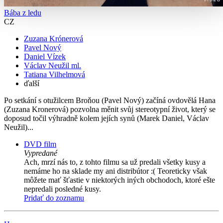
Bába z ledu
CZ
Zuzana Krónerová
Pavel Nový
Daniel Vízek
Václav Neužil ml.
Tatiana Vilhelmová
ďalší
Po setkání s otužilcem Broňou (Pavel Nový) začíná ovdovělá Hana
(Zuzana Kronerová) pozvolna měnit svůj stereotypní život, který se
doposud točil výhradně kolem jejích synů (Marek Daniel, Václav
Neužil)...
DVD film
Vypredané
Ach, mrzí nás to, z tohto filmu sa už predali všetky kusy a
nemáme ho na sklade my ani distribútor :( Teoreticky však
môžete mať šťastie v niektorých iných obchodoch, ktoré ešte
nepredali posledné kusy.
Pridať do zoznamu