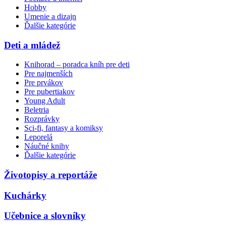
Hobby
Umenie a dizajn
Ďalšie kategórie
Deti a mládež
Knihorad – poradca kníh pre deti
Pre najmenších
Pre prvákov
Pre pubertiakov
Young Adult
Beletria
Rozprávky
Sci-fi, fantasy a komiksy
Leporelá
Náučné knihy
Ďalšie kategórie
Životopisy a reportáže
Kuchárky
Učebnice a slovníky