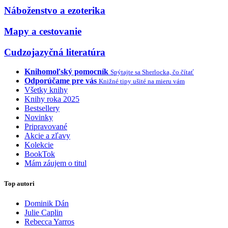
Náboženstvo a ezoterika
Mapy a cestovanie
Cudzojazyčná literatúra
Knihomoľský pomocník
Spýtajte sa Sherlocka, čo čítať
Odporúčame pre vás
Knižné tipy ušité na mieru vám
Všetky knihy
Knihy roka 2025
Bestsellery
Novinky
Pripravované
Akcie a zľavy
Kolekcie
BookTok
Mám záujem o titul
Top autori
Dominik Dán
Julie Caplin
Rebecca Yarros