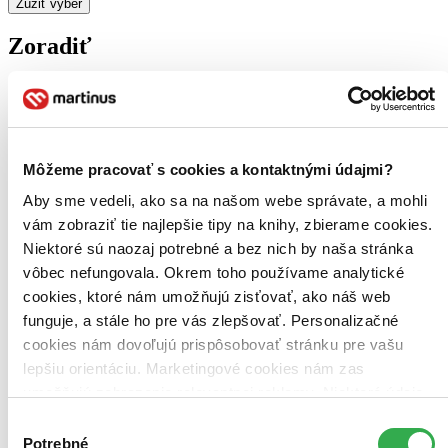
Zúžiť výber
Zoradiť
Bestsellery
Top hodnotené
Môžeme pracovať s cookies a kontaktnými údajmi?
Novinky
Najdrahšie
Aby sme vedeli, ako sa na našom webe správate, a mohli
Najlacnejšie
vám zobraziť tie najlepšie tipy na knihy, zbierame cookies.
Najvyššia zľava
Niektoré sú naozaj potrebné a bez nich by naša stránka
vôbec nefungovala. Okrem toho používame analytické
cookies, ktoré nám umožňujú zisťovať, ako náš web
funguje, a stále ho pre vás zlepšovať. Personalizačné
cookies nám dovoľujú prispôsobovať stránku pre vašu
lepšiu orientáciu. Marketingové cookies nám zas
umožňujú zobrazenie relevantnej reklamy. Niektoré údaje
zdieľame aj s tretími stranami. Veľmi by nám pomohlo,
Výber
keby sme mohli používať všetky tieto cookies. Ďakujeme!
Potrebné
súhlasu