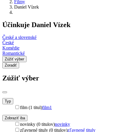
Filmy
Daniel Vízek
Účinkuje Daniel Vízek
České a slovenské
České
Komédie
Romantické
Zúžiť výber
Zoradiť
Zúžiť výber
Typ
film (1 titul)
film
1
Zobraziť iba
novinky (0 titulov)
novinky
zľavnené tituly (0 titulov)
zľavnené tituly