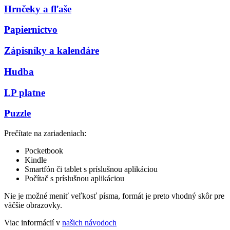
Hrnčeky a fľaše
Papiernictvo
Zápisníky a kalendáre
Hudba
LP platne
Puzzle
Prečítate na zariadeniach:
Pocketbook
Kindle
Smartfón či tablet s príslušnou aplikáciou
Počítač s príslušnou aplikáciou
Nie je možné meniť veľkosť písma, formát je preto vhodný skôr pre
väčšie obrazovky.
Viac informácií v
našich návodoch