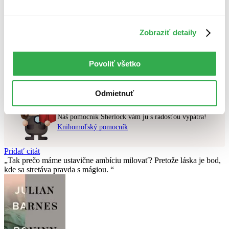
Najvyššia zľava
Zobraziť detaily
Použité filtre
Zrušiť filtre
dostupné
Nebol nájdený
žiadny titul
vyhovujúci zadaným podmienkam.
Povoliť všetko
Skúste prosím zmeniť vyhľadávaný výraz.
Odmietnuť
Chcete poradiť knihu?
Náš pomocník Sherlock vám ju s radosťou vypátra!
Knihomoľský pomocník
Pridať citát
Tak prečo máme ustavične ambíciu milovať? Pretože láska je bod,
kde sa stretáva pravda s mágiou.