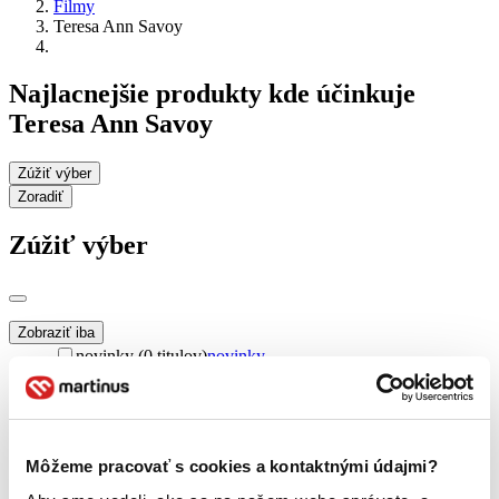
Filmy
Teresa Ann Savoy
Najlacnejšie produkty kde účinkuje
Teresa Ann Savoy
Zúžiť výber
Zoradiť
Zúžiť výber
Zobraziť iba
novinky (0 titulov)
novinky
zľavnené tituly (0 titulov)
zľavnené tituly
Dostupnosť
na centrálnom sklade (0 titulov)
na centrálnom sklade
predpredaj (0 titulov)
predpredaj
Môžeme pracovať s cookies a kontaktnými údajmi?
pripravujeme (0 titulov)
pripravujeme