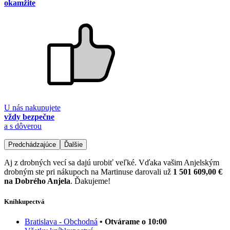
okamžite
U nás nakupujete
vždy bezpečne
a s dôverou
Predchádzajúce
Ďalšie
Aj z drobných vecí sa dajú urobiť veľké. Vďaka vašim Anjelským
drobným ste pri nákupoch na Martinuse darovali už
1 501 609,00 €
na Dobrého Anjela
. Ďakujeme!
Kníhkupectvá
Bratislava - Obchodná
• Otvárame o 10:00