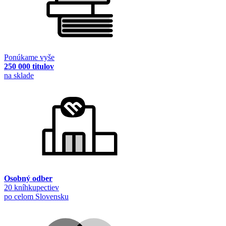
Ponúkame vyše
250 000 titulov
na sklade
Osobný odber
20 kníhkupectiev
po celom Slovensku