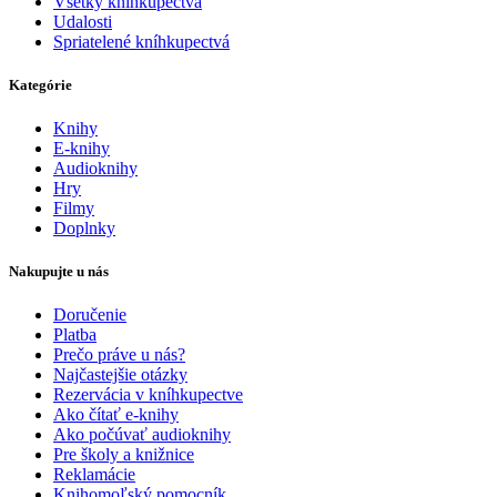
Všetky kníhkupectvá
Udalosti
Spriatelené kníhkupectvá
Kategórie
Knihy
E-knihy
Audioknihy
Hry
Filmy
Doplnky
Nakupujte u nás
Doručenie
Platba
Prečo práve u nás?
Najčastejšie otázky
Rezervácia v kníhkupectve
Ako čítať e-knihy
Ako počúvať audioknihy
Pre školy a knižnice
Reklamácie
Knihomoľský pomocník