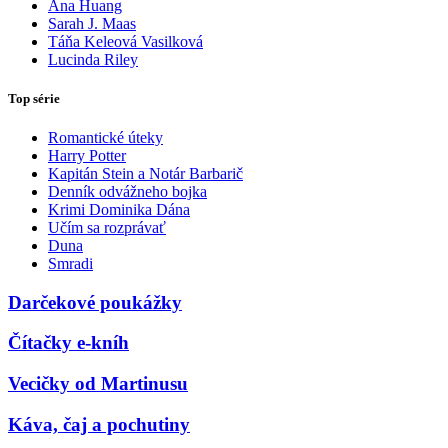
Ana Huang
Sarah J. Maas
Táňa Keleová Vasilková
Lucinda Riley
Top série
Romantické úteky
Harry Potter
Kapitán Stein a Notár Barbarič
Denník odvážneho bojka
Krimi Dominika Dána
Učím sa rozprávať
Duna
Smradi
Darčekové poukážky
Čítačky e-kníh
Vecičky od Martinusu
Káva, čaj a pochutiny