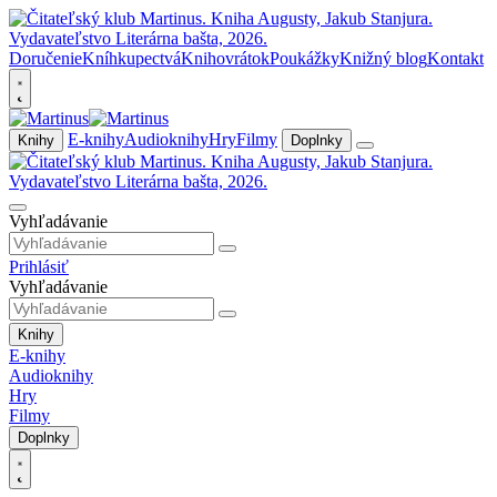
Doručenie
Kníhkupectvá
Knihovrátok
Poukážky
Knižný blog
Kontakt
E-knihy
Audioknihy
Hry
Filmy
Knihy
Doplnky
Vyhľadávanie
Prihlásiť
Vyhľadávanie
Knihy
E-knihy
Audioknihy
Hry
Filmy
Doplnky