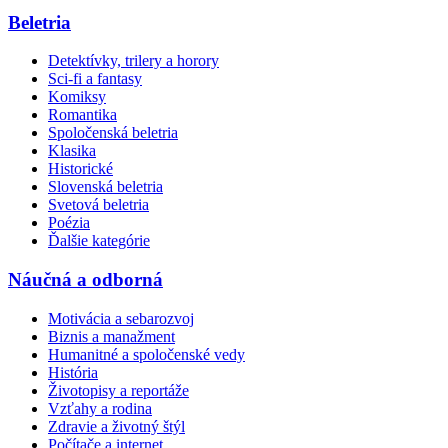
Beletria
Detektívky, trilery a horory
Sci-fi a fantasy
Komiksy
Romantika
Spoločenská beletria
Klasika
Historické
Slovenská beletria
Svetová beletria
Poézia
Ďalšie kategórie
Náučná a odborná
Motivácia a sebarozvoj
Biznis a manažment
Humanitné a spoločenské vedy
História
Životopisy a reportáže
Vzťahy a rodina
Zdravie a životný štýl
Počítače a internet