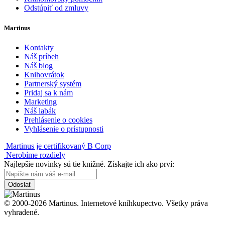
Odstúpiť od zmluvy
Martinus
Kontakty
Náš príbeh
Náš blog
Knihovrátok
Partnerský systém
Pridaj sa k nám
Marketing
Náš labák
Prehlásenie o cookies
Vyhlásenie o prístupnosti
Martinus je certifikovaný B Corp
Nerobíme rozdiely
Najlepšie novinky sú tie knižné. Získajte ich ako prví:
Odoslať
© 2000-2026 Martinus. Internetové kníhkupectvo. Všetky práva
vyhradené.