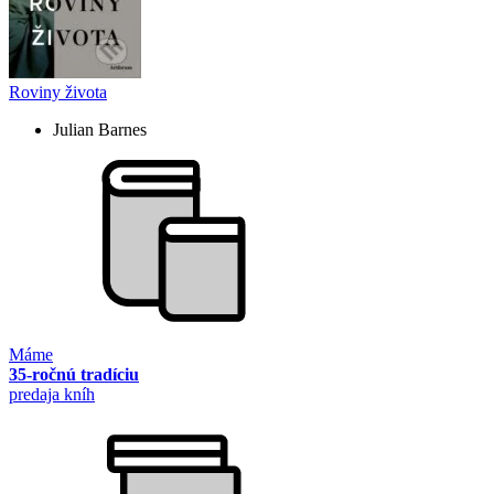
Roviny života
Julian Barnes
Máme
35-ročnú tradíciu
predaja kníh