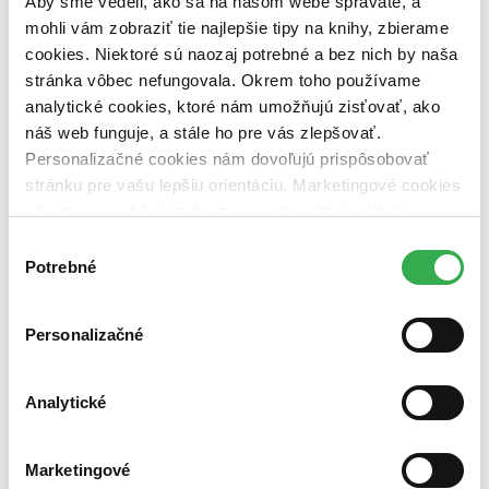
Aby sme vedeli, ako sa na našom webe správate, a
dostupná (bez vypredaných) (0 titulov)
dostupná (bez
mohli vám zobraziť tie najlepšie tipy na knihy, zbierame
vypredaných)
cookies. Niektoré sú naozaj potrebné a bez nich by naša
Nové / čítané
stránka vôbec nefungovala. Okrem toho používame
nová (0 titulov)
nová
analytické cookies, ktoré nám umožňujú zisťovať, ako
čítaná (0 titulov)
čítaná
náš web funguje, a stále ho pre vás zlepšovať.
čítaná - výborný stav (0 titulov)
čítaná - výborný stav
čítaná - mierne opotrebovaná (0 titulov)
čítaná - mierne
Personalizačné cookies nám dovoľujú prispôsobovať
opotrebovaná
stránku pre vašu lepšiu orientáciu. Marketingové cookies
čítané verzie vypredaných kníh (0 titulov)
čítané verzie
nám zas umožňujú zobrazenie relevantnej reklamy.
vypredaných kníh
Niektoré údaje zdieľame aj s tretími stranami. Veľmi by
Výber
Zúžiť výber
nám pomohlo, keby sme mohli používať všetky tieto
Potrebné
súhlasu
cookies. Ďakujeme!
Zoradiť
Personalizačné
Analytické
Bestsellery
Top hodnotené
Novinky
Najdrahšie
Marketingové
Najlacnejšie