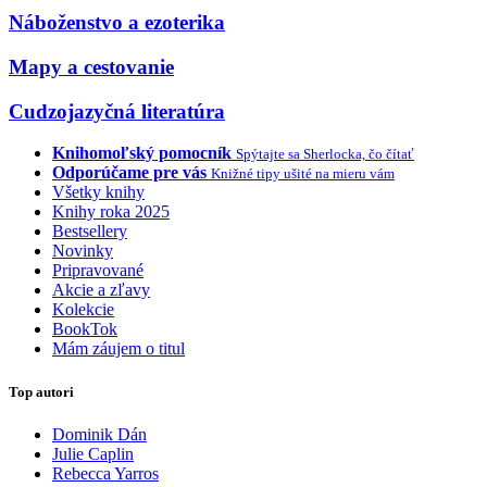
Náboženstvo a ezoterika
Mapy a cestovanie
Cudzojazyčná literatúra
Knihomoľský pomocník
Spýtajte sa Sherlocka, čo čítať
Odporúčame pre vás
Knižné tipy ušité na mieru vám
Všetky knihy
Knihy roka 2025
Bestsellery
Novinky
Pripravované
Akcie a zľavy
Kolekcie
BookTok
Mám záujem o titul
Top autori
Dominik Dán
Julie Caplin
Rebecca Yarros