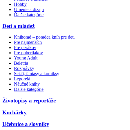
Hobby
Umenie a dizajn
Ďalšie kategórie
Deti a mládež
Knihorad – poradca kníh pre deti
Pre najmenších
Pre prvákov
Pre pubertiakov
Young Adult
Beletria
Rozprávky
Sci-fi, fantasy a komiksy
Leporelá
Náučné knihy
Ďalšie kategórie
Životopisy a reportáže
Kuchárky
Učebnice a slovníky