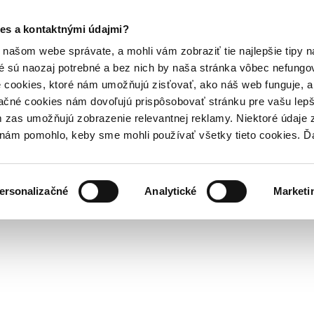
es a kontaktnými údajmi?
našom webe správate, a mohli vám zobraziť tie najlepšie tipy n
é sú naozaj potrebné a bez nich by naša stránka vôbec nefung
 cookies, ktoré nám umožňujú zisťovať, ako náš web funguje, a 
ačné cookies nám dovoľujú prispôsobovať stránku pre vašu lepši
zas umožňujú zobrazenie relevantnej reklamy. Niektoré údaje z
y nám pomohlo, keby sme mohli používať všetky tieto cookies. 
ersonalizačné
Analytické
Marketi