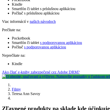
Kindle
Smartfón či tablet s príslušnou aplikáciou
Počítač s príslušnou aplikáciou
Viac informácií v
našich návodoch
Prečítate na:
Pocketbook
Smartfón či tablet
s podporovanou aplikáciou
Počítač
s podporovanou aplikáciou
Neprečítate na:
Kindle
Ako čítať e-knihy zabezpečené cez Adobe DRM?
Filmy
Teresa Ann Savoy
Zľavnené produkty na sklade kde účinkuj