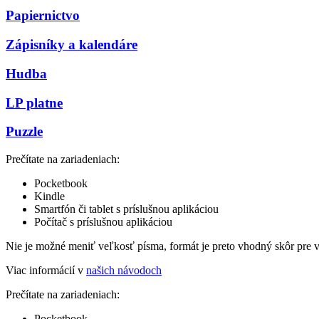
Papiernictvo
Zápisníky a kalendáre
Hudba
LP platne
Puzzle
Prečítate na zariadeniach:
Pocketbook
Kindle
Smartfón či tablet s príslušnou aplikáciou
Počítač s príslušnou aplikáciou
Nie je možné meniť veľkosť písma, formát je preto vhodný skôr pre 
Viac informácií v
našich návodoch
Prečítate na zariadeniach:
Pocketbook