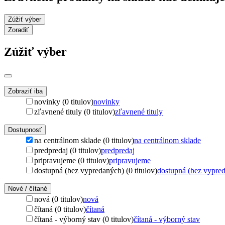
Zúžiť výber
Zoradiť
Zúžiť výber
Zobraziť iba
novinky (0 titulov)
novinky
zľavnené tituly (0 titulov)
zľavnené tituly
Dostupnosť
na centrálnom sklade (0 titulov)
na centrálnom sklade
predpredaj (0 titulov)
predpredaj
pripravujeme (0 titulov)
pripravujeme
dostupná (bez vypredaných) (0 titulov)
dostupná (bez vypre
Nové / čítané
nová (0 titulov)
nová
čítaná (0 titulov)
čítaná
čítaná - výborný stav (0 titulov)
čítaná - výborný stav