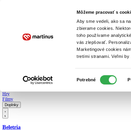
Doručenie
Kníhkupectvá
Knihovrátok
Poukážky
Knižný blog
Kontakt
Môžeme pracovať s cooki
Aby sme vedeli, ako sa na 
zbierame cookies. Niektor
E-knihy
Audioknihy
Hry
Filmy
Knihy
Doplnky
toho používame analytické
vás zlepšovať. Personaliz
Vyhľadávanie
Marketingové cookies nám 
tretími stranami. Veľmi b
Prihlásiť
Vyhľadávanie
Výber
Knihy
Potrebné
P
súhlasu
E-knihy
Audioknihy
Hry
Filmy
Doplnky
Beletria