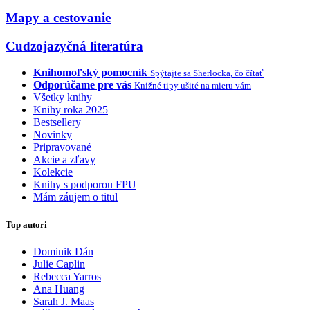
Mapy a cestovanie
Cudzojazyčná literatúra
Knihomoľský pomocník
Spýtajte sa Sherlocka, čo čítať
Odporúčame pre vás
Knižné tipy ušité na mieru vám
Všetky knihy
Knihy roka 2025
Bestsellery
Novinky
Pripravované
Akcie a zľavy
Kolekcie
Knihy s podporou FPU
Mám záujem o titul
Top autori
Dominik Dán
Julie Caplin
Rebecca Yarros
Ana Huang
Sarah J. Maas