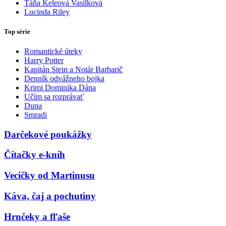
Táňa Keleová Vasilková
Lucinda Riley
Top série
Romantické úteky
Harry Potter
Kapitán Stein a Notár Barbarič
Denník odvážneho bojka
Krimi Dominika Dána
Učím sa rozprávať
Duna
Smradi
Darčekové poukážky
Čítačky e-kníh
Vecičky od Martinusu
Káva, čaj a pochutiny
Hrnčeky a fľaše