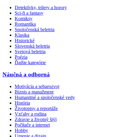
Detektívky, trilery a horory
Sci-fi a fantasy
Komiksy
Romantika
Spoločenská beletria
Klasika
Historické
Slovenská beletria
Svetová beletria
Poézia
Ďalšie kategórie
Náučná a odborná
Motivácia a sebarozvoj
Biznis a manažment
Humanitné a spoločenské vedy
História
Životopisy a reportáže
Vzťahy a rodina
Zdravie a životný štýl
Počítače a internet
Hobby
Umenie a dizajn