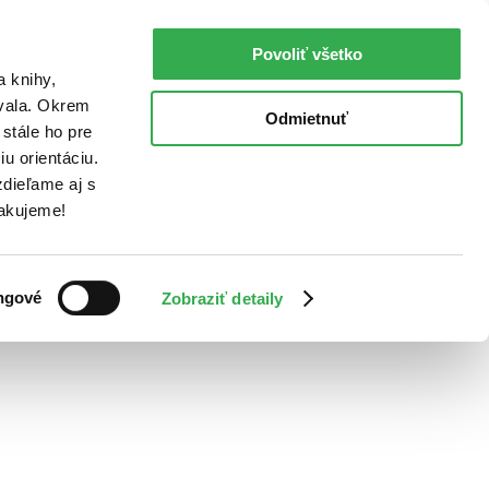
Povoliť všetko
a knihy,
ovala. Okrem
Odmietnuť
stále ho pre
u orientáciu.
dieľame aj s
Ďakujeme!
ngové
Zobraziť detaily