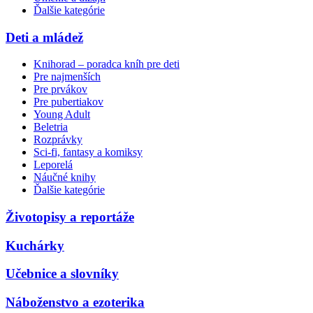
Ďalšie kategórie
Deti a mládež
Knihorad – poradca kníh pre deti
Pre najmenších
Pre prvákov
Pre pubertiakov
Young Adult
Beletria
Rozprávky
Sci-fi, fantasy a komiksy
Leporelá
Náučné knihy
Ďalšie kategórie
Životopisy a reportáže
Kuchárky
Učebnice a slovníky
Náboženstvo a ezoterika