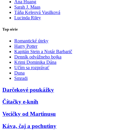
Ana Huang
Sarah J. Maas
Táňa Keleová Vasilková
Lucinda Riley
Top série
Romantické úteky
Harry Potter
Kapitán Stein a Notár Barbarič
Denník odvážneho bojka
Krimi Dominika Dána
Učím sa rozprávať
Duna
Smradi
Darčekové poukážky
Čítačky e-kníh
Vecičky od Martinusu
Káva, čaj a pochutiny