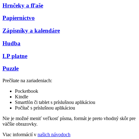
Hrnčeky a fľaše
Papiernictvo
Zápisníky a kalendáre
Hudba
LP platne
Puzzle
Prečítate na zariadeniach:
Pocketbook
Kindle
Smartfón či tablet s príslušnou aplikáciou
Počítač s príslušnou aplikáciou
Nie je možné meniť veľkosť písma, formát je preto vhodný skôr pre
väčšie obrazovky.
Viac informácií v
našich návodoch