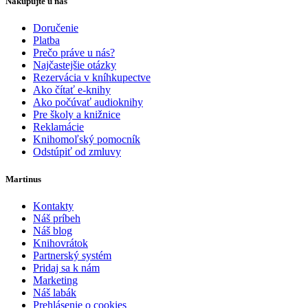
Nakupujte u nás
Doručenie
Platba
Prečo práve u nás?
Najčastejšie otázky
Rezervácia v kníhkupectve
Ako čítať e-knihy
Ako počúvať audioknihy
Pre školy a knižnice
Reklamácie
Knihomoľský pomocník
Odstúpiť od zmluvy
Martinus
Kontakty
Náš príbeh
Náš blog
Knihovrátok
Partnerský systém
Pridaj sa k nám
Marketing
Náš labák
Prehlásenie o cookies