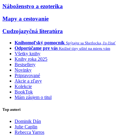
Náboženstvo a ezoterika
Mapy a cestovanie
Cudzojazyčná literatúra
Knihomoľský pomocník
Spýtajte sa Sherlocka, čo čítať
Odporúčame pre vás
Knižné tipy ušité na mieru vám
Všetky knihy
Knihy roka 2025
Bestsellery
Novinky
Pripravované
Akcie a zľavy
Kolekcie
BookTok
Mám záujem o titul
Top autori
Dominik Dán
Julie Caplin
Rebecca Yarros