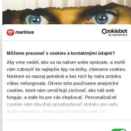
Môžeme pracovať s cookies a kontaktnými údajmi?
Aby sme vedeli, ako sa na našom webe správate, a mohli
vám zobraziť tie najlepšie tipy na knihy, zbierame cookies.
Niektoré sú naozaj potrebné a bez nich by naša stránka
vôbec nefungovala. Okrem toho používame analytické
cookies, ktoré nám umožňujú zisťovať, ako náš web
funguje, a stále ho pre vás zlepšovať. Personalizačné
cookies nám dovoľujú prispôsobovať stránku pre vašu
lepšiu orientáciu. Marketingové cookies nám zas
umožňujú zobrazenie relevantnej reklamy. Niektoré údaje
zdieľame aj s tretími stranami. Veľmi by nám pomohlo,
Výber