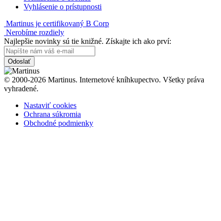
Vyhlásenie o prístupnosti
Martinus je certifikovaný B Corp
Nerobíme rozdiely
Najlepšie novinky sú tie knižné. Získajte ich ako prví:
Odoslať
© 2000-2026 Martinus. Internetové kníhkupectvo. Všetky práva
vyhradené.
Nastaviť cookies
Ochrana súkromia
Obchodné podmienky