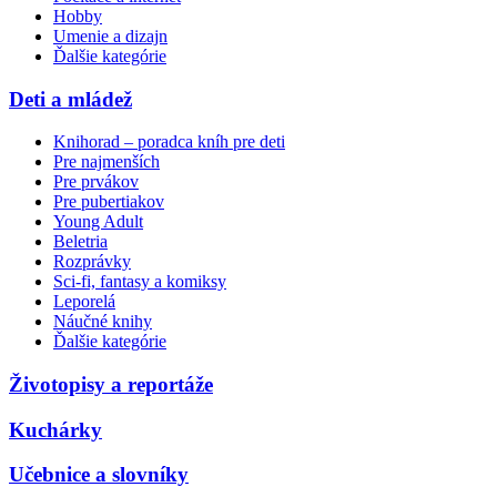
Hobby
Umenie a dizajn
Ďalšie kategórie
Deti a mládež
Knihorad – poradca kníh pre deti
Pre najmenších
Pre prvákov
Pre pubertiakov
Young Adult
Beletria
Rozprávky
Sci-fi, fantasy a komiksy
Leporelá
Náučné knihy
Ďalšie kategórie
Životopisy a reportáže
Kuchárky
Učebnice a slovníky