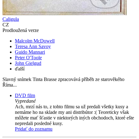
Caligula
CZ
Prodloužená verze
Malcolm McDowell
Teresa Ann Savoy
Guido Mannari
Peter O'Toole
John Gielgud
ďalší
Slavný snímek Tinta Brasse zpracovává příběh ze starověkého
Říma...
DVD film
Vypredané
Ach, mrzí nás to, z tohto filmu sa už predali všetky kusy a
nemáme ho na sklade my ani distribútor :( Teoreticky však
môžete mať šťastie v niektorých iných obchodoch, ktoré ešte
nepredali posledné kusy.
Pridať do zoznamu