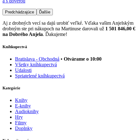
a s dôverou
Predchádzajúce
Ďalšie
Aj z drobných vecí sa dajú urobiť veľké. Vďaka vašim Anjelským
drobným ste pri nákupoch na Martinuse darovali už
1 501 846,00 €
na Dobrého Anjela
. Ďakujeme!
Kníhkupectvá
Bratislava - Obchodná
• Otvárame o 10:00
Všetky kníhkupectvá
Udalosti
Spriatelené kníhkupectvá
Kategórie
Knihy
E-knihy
Audioknihy
Hry
Filmy
Doplnky