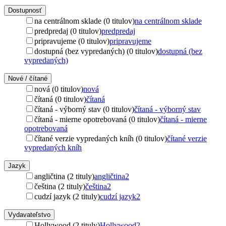
Dostupnosť
na centrálnom sklade (0 titulov)
na centrálnom sklade
predpredaj (0 titulov)
predpredaj
pripravujeme (0 titulov)
pripravujeme
dostupná (bez vypredaných) (0 titulov)
dostupná (bez
vypredaných)
Nové / čítané
nová (0 titulov)
nová
čítaná (0 titulov)
čítaná
čítaná - výborný stav (0 titulov)
čítaná - výborný stav
čítaná - mierne opotrebovaná (0 titulov)
čítaná - mierne
opotrebovaná
čítané verzie vypredaných kníh (0 titulov)
čítané verzie
vypredaných kníh
Jazyk
angličtina (2 tituly)
angličtina
2
čeština (2 tituly)
čeština
2
cudzí jazyk (2 tituly)
cudzí jazyk
2
Vydavateľstvo
Hollywood (2 tituly)
Hollywood
2