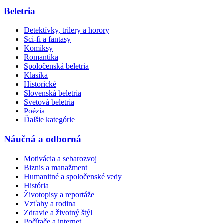
Beletria
Detektívky, trilery a horory
Sci-fi a fantasy
Komiksy
Romantika
Spoločenská beletria
Klasika
Historické
Slovenská beletria
Svetová beletria
Poézia
Ďalšie kategórie
Náučná a odborná
Motivácia a sebarozvoj
Biznis a manažment
Humanitné a spoločenské vedy
História
Životopisy a reportáže
Vzťahy a rodina
Zdravie a životný štýl
Počítače a internet