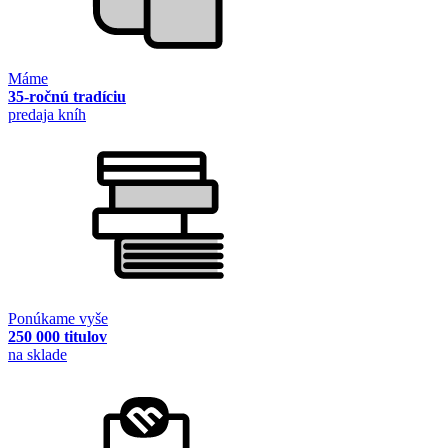
Máme
35-ročnú tradíciu
predaja kníh
Ponúkame vyše
250 000 titulov
na sklade