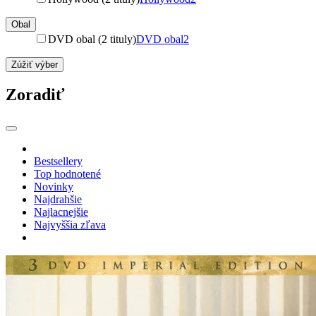
Obal
DVD obal (2 tituly)
DVD obal
2
Zúžiť výber
Zoradiť
Bestsellery
Top hodnotené
Novinky
Najdrahšie
Najlacnejšie
Najvyššia zľava