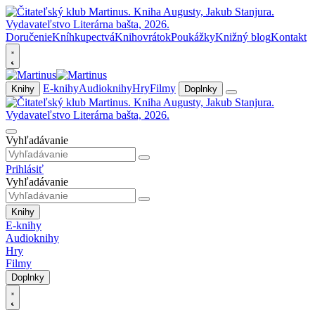
Doručenie
Kníhkupectvá
Knihovrátok
Poukážky
Knižný blog
Kontakt
E-knihy
Audioknihy
Hry
Filmy
Knihy
Doplnky
Vyhľadávanie
Prihlásiť
Vyhľadávanie
Knihy
E-knihy
Audioknihy
Hry
Filmy
Doplnky