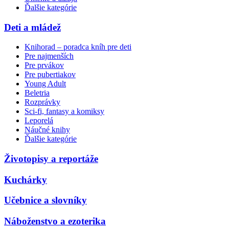
Ďalšie kategórie
Deti a mládež
Knihorad – poradca kníh pre deti
Pre najmenších
Pre prvákov
Pre pubertiakov
Young Adult
Beletria
Rozprávky
Sci-fi, fantasy a komiksy
Leporelá
Náučné knihy
Ďalšie kategórie
Životopisy a reportáže
Kuchárky
Učebnice a slovníky
Náboženstvo a ezoterika