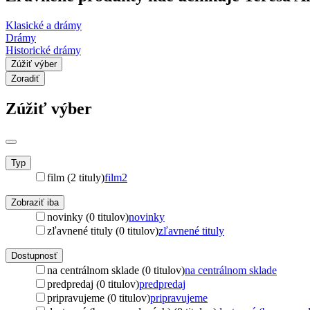
Klasické a drámy
Drámy
Historické drámy
Zúžiť výber
Zoradiť
Zúžiť výber
Typ
film (2 tituly)
film
2
Zobraziť iba
novinky (0 titulov)
novinky
zľavnené tituly (0 titulov)
zľavnené tituly
Dostupnosť
na centrálnom sklade (0 titulov)
na centrálnom sklade
predpredaj (0 titulov)
predpredaj
pripravujeme (0 titulov)
pripravujeme