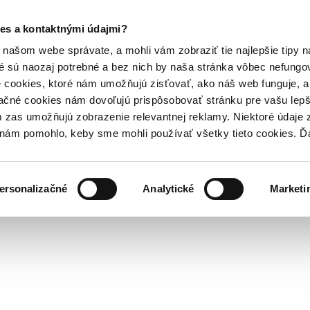
es a kontaktnými údajmi?
našom webe správate, a mohli vám zobraziť tie najlepšie tipy n
é sú naozaj potrebné a bez nich by naša stránka vôbec nefung
 cookies, ktoré nám umožňujú zisťovať, ako náš web funguje, a 
ačné cookies nám dovoľujú prispôsobovať stránku pre vašu lepši
zas umožňujú zobrazenie relevantnej reklamy. Niektoré údaje z
y nám pomohlo, keby sme mohli používať všetky tieto cookies. 
ersonalizačné
Analytické
Marketi