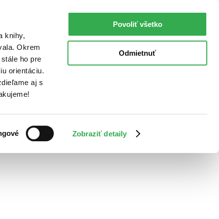
Povoliť všetko
a knihy,
ovala. Okrem
Odmietnuť
stále ho pre
u orientáciu.
dieľame aj s
Ďakujeme!
ngové
Zobraziť detaily