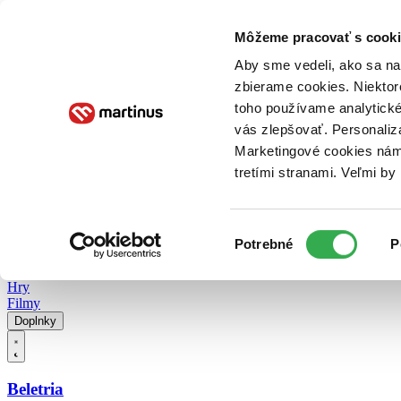
Doručenie
Kníhkupectvá
Knihovrátok
Poukážky
Knižný blog
Kontakt
Môžeme pracovať s cooki
Aby sme vedeli, ako sa na 
zbierame cookies. Niektor
E-knihy
Audioknihy
Hry
Filmy
Knihy
Doplnky
toho používame analytické
vás zlepšovať. Personaliz
Vyhľadávanie
Marketingové cookies nám 
tretími stranami. Veľmi b
Prihlásiť
Vyhľadávanie
Výber
Knihy
Potrebné
P
súhlasu
E-knihy
Audioknihy
Hry
Filmy
Doplnky
Beletria