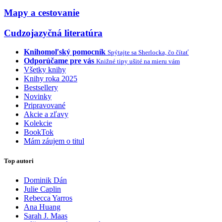
Mapy a cestovanie
Cudzojazyčná literatúra
Knihomoľský pomocník
Spýtajte sa Sherlocka, čo čítať
Odporúčame pre vás
Knižné tipy ušité na mieru vám
Všetky knihy
Knihy roka 2025
Bestsellery
Novinky
Pripravované
Akcie a zľavy
Kolekcie
BookTok
Mám záujem o titul
Top autori
Dominik Dán
Julie Caplin
Rebecca Yarros
Ana Huang
Sarah J. Maas