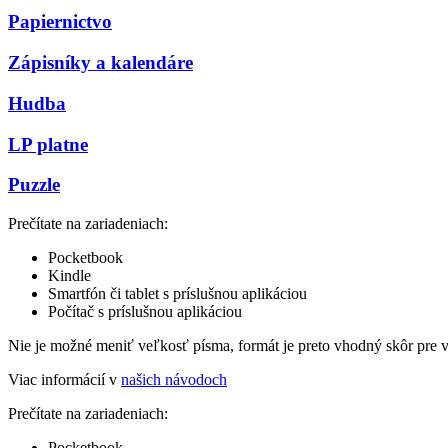
Papiernictvo
Zápisníky a kalendáre
Hudba
LP platne
Puzzle
Prečítate na zariadeniach:
Pocketbook
Kindle
Smartfón či tablet s príslušnou aplikáciou
Počítač s príslušnou aplikáciou
Nie je možné meniť veľkosť písma, formát je preto vhodný skôr pre 
Viac informácií v
našich návodoch
Prečítate na zariadeniach:
Pocketbook