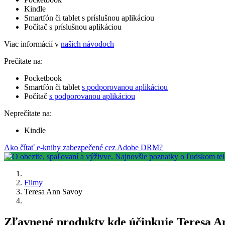
Kindle
Smartfón či tablet s príslušnou aplikáciou
Počítač s príslušnou aplikáciou
Viac informácií v
našich návodoch
Prečítate na:
Pocketbook
Smartfón či tablet
s podporovanou aplikáciou
Počítač
s podporovanou aplikáciou
Neprečítate na:
Kindle
Ako čítať e-knihy zabezpečené cez Adobe DRM?
Filmy
Teresa Ann Savoy
Zľavnené produkty kde účinkuje Teresa A