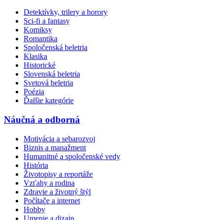
Detektívky, trilery a horory
Sci-fi a fantasy
Komiksy
Romantika
Spoločenská beletria
Klasika
Historické
Slovenská beletria
Svetová beletria
Poézia
Ďalšie kategórie
Náučná a odborná
Motivácia a sebarozvoj
Biznis a manažment
Humanitné a spoločenské vedy
História
Životopisy a reportáže
Vzťahy a rodina
Zdravie a životný štýl
Počítače a internet
Hobby
Umenie a dizajn