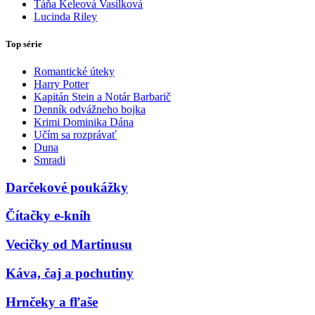
Táňa Keleová Vasilková
Lucinda Riley
Top série
Romantické úteky
Harry Potter
Kapitán Stein a Notár Barbarič
Denník odvážneho bojka
Krimi Dominika Dána
Učím sa rozprávať
Duna
Smradi
Darčekové poukážky
Čítačky e-kníh
Vecičky od Martinusu
Káva, čaj a pochutiny
Hrnčeky a fľaše