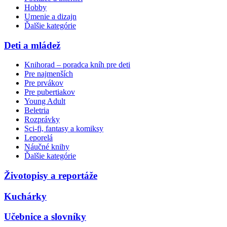
Hobby
Umenie a dizajn
Ďalšie kategórie
Deti a mládež
Knihorad – poradca kníh pre deti
Pre najmenších
Pre prvákov
Pre pubertiakov
Young Adult
Beletria
Rozprávky
Sci-fi, fantasy a komiksy
Leporelá
Náučné knihy
Ďalšie kategórie
Životopisy a reportáže
Kuchárky
Učebnice a slovníky