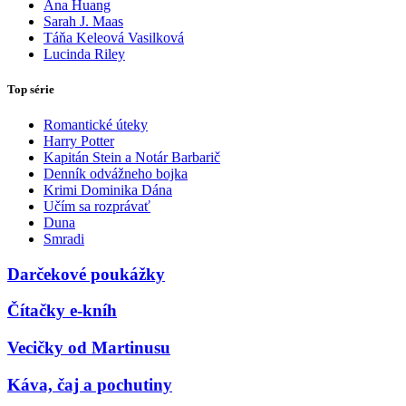
Ana Huang
Sarah J. Maas
Táňa Keleová Vasilková
Lucinda Riley
Top série
Romantické úteky
Harry Potter
Kapitán Stein a Notár Barbarič
Denník odvážneho bojka
Krimi Dominika Dána
Učím sa rozprávať
Duna
Smradi
Darčekové poukážky
Čítačky e-kníh
Vecičky od Martinusu
Káva, čaj a pochutiny