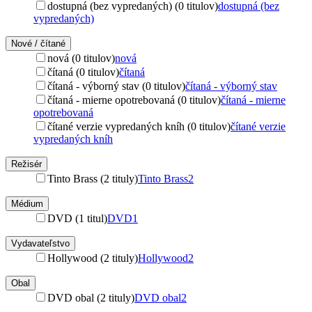
dostupná (bez vypredaných) (0 titulov)
dostupná (bez
vypredaných)
Nové / čítané
nová (0 titulov)
nová
čítaná (0 titulov)
čítaná
čítaná - výborný stav (0 titulov)
čítaná - výborný stav
čítaná - mierne opotrebovaná (0 titulov)
čítaná - mierne
opotrebovaná
čítané verzie vypredaných kníh (0 titulov)
čítané verzie
vypredaných kníh
Režisér
Tinto Brass (2 tituly)
Tinto Brass
2
Médium
DVD (1 titul)
DVD
1
Vydavateľstvo
Hollywood (2 tituly)
Hollywood
2
Obal
DVD obal (2 tituly)
DVD obal
2