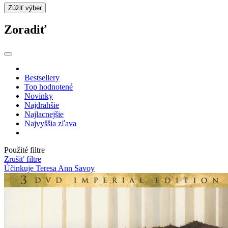
Zúžiť výber
Zoradiť
Bestsellery
Top hodnotené
Novinky
Najdrahšie
Najlacnejšie
Najvyššia zľava
Použité filtre
Zrušiť filtre
Účinkuje Teresa Ann Savoy