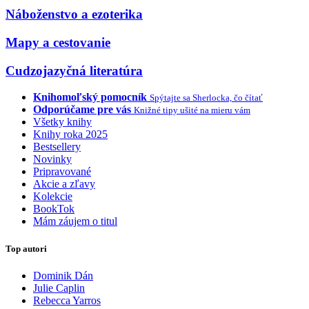
Náboženstvo a ezoterika
Mapy a cestovanie
Cudzojazyčná literatúra
Knihomoľský pomocník
Spýtajte sa Sherlocka, čo čítať
Odporúčame pre vás
Knižné tipy ušité na mieru vám
Všetky knihy
Knihy roka 2025
Bestsellery
Novinky
Pripravované
Akcie a zľavy
Kolekcie
BookTok
Mám záujem o titul
Top autori
Dominik Dán
Julie Caplin
Rebecca Yarros