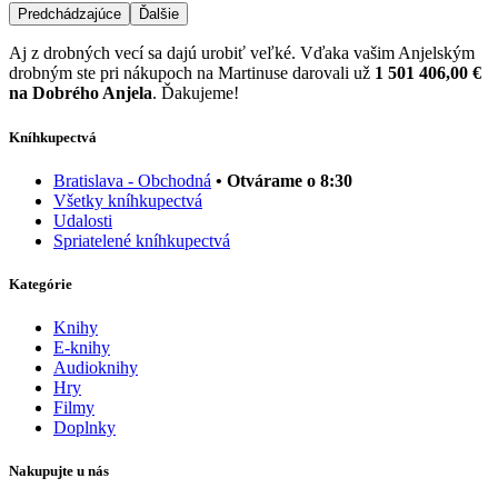
Predchádzajúce
Ďalšie
Aj z drobných vecí sa dajú urobiť veľké. Vďaka vašim Anjelským
drobným ste pri nákupoch na Martinuse darovali už
1 501 406,00 €
na Dobrého Anjela
. Ďakujeme!
Kníhkupectvá
Bratislava - Obchodná
• Otvárame o 8:30
Všetky kníhkupectvá
Udalosti
Spriatelené kníhkupectvá
Kategórie
Knihy
E-knihy
Audioknihy
Hry
Filmy
Doplnky
Nakupujte u nás