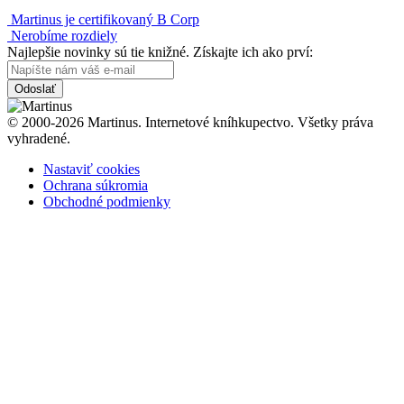
Martinus je certifikovaný B Corp
Nerobíme rozdiely
Najlepšie novinky sú tie knižné. Získajte ich ako prví:
Odoslať
© 2000-2026 Martinus. Internetové kníhkupectvo. Všetky práva
vyhradené.
Nastaviť cookies
Ochrana súkromia
Obchodné podmienky