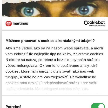
Môžeme pracovať s cookies a kontaktnými údajmi?
Aby sme vedeli, ako sa na našom webe správate, a mohli
vám zobraziť tie najlepšie tipy na knihy, zbierame cookies.
Niektoré sú naozaj potrebné a bez nich by naša stránka
vôbec nefungovala. Okrem toho používame analytické
cookies, ktoré nám umožňujú zisťovať, ako náš web
funguje, a stále ho pre vás zlepšovať. Personalizačné
cookies nám dovoľujú prispôsobovať stránku pre vašu
lepšiu orientáciu. Marketingové cookies nám zas
umožňujú zobrazenie relevantnej reklamy. Niektoré údaje
zdieľame aj s tretími stranami. Veľmi by nám pomohlo,
Výber
keby sme mohli používať všetky tieto cookies. Ďakujeme!
Potrebné
súhlasu