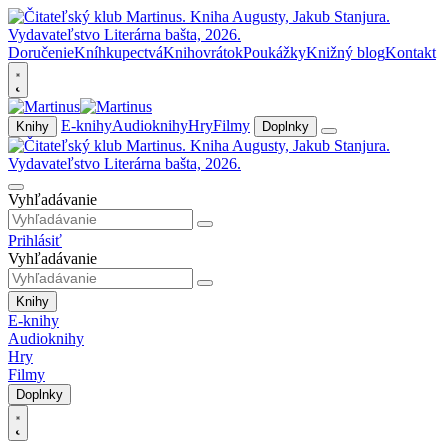
Doručenie
Kníhkupectvá
Knihovrátok
Poukážky
Knižný blog
Kontakt
E-knihy
Audioknihy
Hry
Filmy
Knihy
Doplnky
Vyhľadávanie
Prihlásiť
Vyhľadávanie
Knihy
E-knihy
Audioknihy
Hry
Filmy
Doplnky