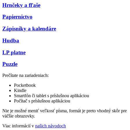
Hrnčeky a fľaše
Papiernictvo
Zápisníky a kalendáre
Hudba
LP platne
Puzzle
Prečítate na zariadeniach:
Pocketbook
Kindle
Smartfón či tablet s príslušnou aplikáciou
Počítač s príslušnou aplikáciou
Nie je možné meniť veľkosť písma, formát je preto vhodný skôr pre
väčšie obrazovky.
Viac informácií v
našich návodoch