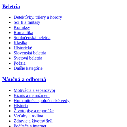
Beletria
Detektívky, trilery a horory
Sci-fi a fantasy
Komiksy
Romantika
Spoločenská beletria
Klasika
Historické
Slovenská beletria
Svetová beletria
Poézia
Ďalšie kategórie
Náučná a odborná
Motivácia a sebarozvoj
Biznis a manažment
Humanitné a spoločenské vedy
História
Životopisy a reportáže
Vzťahy a rodina
Zdravie a životný štýl
Počítače a internet