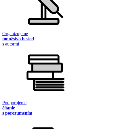
Organizujeme
množstvo besied
s autormi
Podporujeme
čítanie
s porozumením