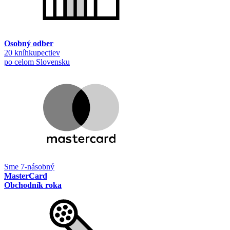
Osobný odber
20 kníhkupectiev
po celom Slovensku
Sme 7-násobný
MasterCard
Obchodník roka