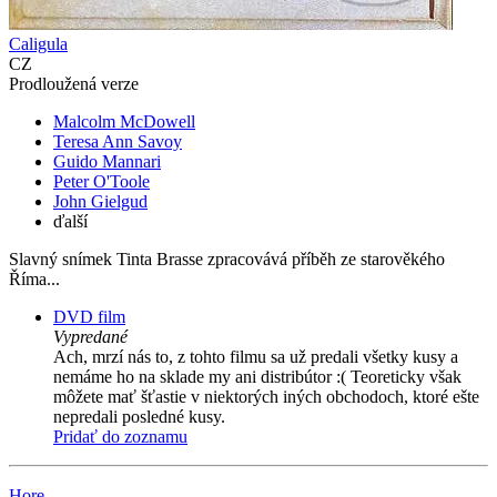
Caligula
CZ
Prodloužená verze
Malcolm McDowell
Teresa Ann Savoy
Guido Mannari
Peter O'Toole
John Gielgud
ďalší
Slavný snímek Tinta Brasse zpracovává příběh ze starověkého
Říma...
DVD film
Vypredané
Ach, mrzí nás to, z tohto filmu sa už predali všetky kusy a
nemáme ho na sklade my ani distribútor :( Teoreticky však
môžete mať šťastie v niektorých iných obchodoch, ktoré ešte
nepredali posledné kusy.
Pridať do zoznamu
Hore