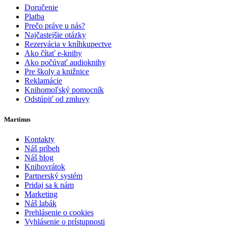
Doručenie
Platba
Prečo práve u nás?
Najčastejšie otázky
Rezervácia v kníhkupectve
Ako čítať e-knihy
Ako počúvať audioknihy
Pre školy a knižnice
Reklamácie
Knihomoľský pomocník
Odstúpiť od zmluvy
Martinus
Kontakty
Náš príbeh
Náš blog
Knihovrátok
Partnerský systém
Pridaj sa k nám
Marketing
Náš labák
Prehlásenie o cookies
Vyhlásenie o prístupnosti