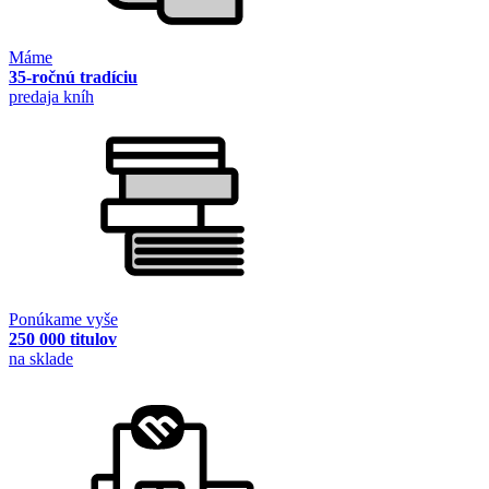
Máme
35-ročnú tradíciu
predaja kníh
Ponúkame vyše
250 000 titulov
na sklade