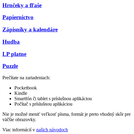
Hrnčeky a fľaše
Papiernictvo
Zápisníky a kalendáre
Hudba
LP platne
Puzzle
Prečítate na zariadeniach:
Pocketbook
Kindle
Smartfón či tablet s príslušnou aplikáciou
Počítač s príslušnou aplikáciou
Nie je možné meniť veľkosť písma, formát je preto vhodný skôr pre
väčšie obrazovky.
Viac informácií v
našich návodoch