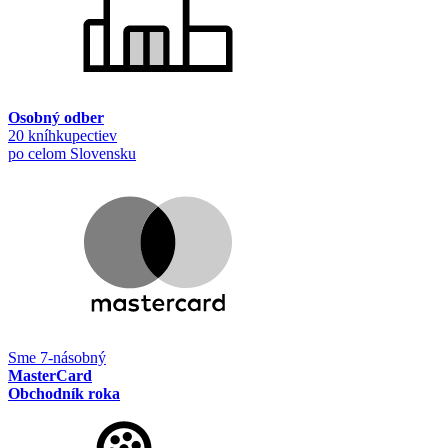
Osobný odber
20 kníhkupectiev
po celom Slovensku
Sme 7-násobný
MasterCard
Obchodník roka