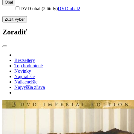
Obal
DVD obal (2 tituly)
DVD obal
2
Zúžiť výber
Zoradiť
Bestsellery
Top hodnotené
Novinky
Najdrahšie
Najlacnejšie
Najvyššia zľava