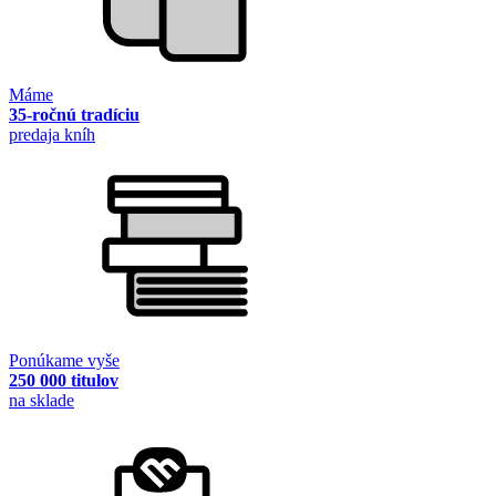
Máme
35-ročnú tradíciu
predaja kníh
Ponúkame vyše
250 000 titulov
na sklade