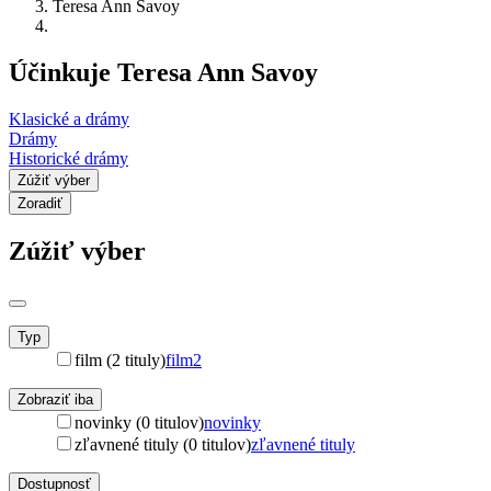
Teresa Ann Savoy
Účinkuje Teresa Ann Savoy
Klasické a drámy
Drámy
Historické drámy
Zúžiť výber
Zoradiť
Zúžiť výber
Typ
film (2 tituly)
film
2
Zobraziť iba
novinky (0 titulov)
novinky
zľavnené tituly (0 titulov)
zľavnené tituly
Dostupnosť