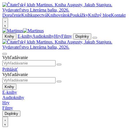
Doručenie
Kníhkupectvá
Knihovrátok
Poukážky
Knižný blog
Kontakt
E-knihy
Audioknihy
Hry
Filmy
Knihy
Doplnky
Vyhľadávanie
Prihlásiť
Vyhľadávanie
Knihy
E-knihy
Audioknihy
Hry
Filmy
Doplnky