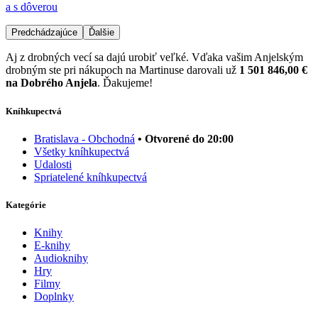
a s dôverou
Predchádzajúce
Ďalšie
Aj z drobných vecí sa dajú urobiť veľké. Vďaka vašim Anjelským
drobným ste pri nákupoch na Martinuse darovali už
1 501 846,00 €
na Dobrého Anjela
. Ďakujeme!
Kníhkupectvá
Bratislava - Obchodná
• Otvorené do 20:00
Všetky kníhkupectvá
Udalosti
Spriatelené kníhkupectvá
Kategórie
Knihy
E-knihy
Audioknihy
Hry
Filmy
Doplnky