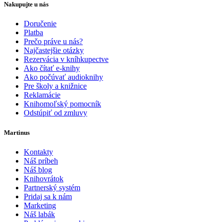
Nakupujte u nás
Doručenie
Platba
Prečo práve u nás?
Najčastejšie otázky
Rezervácia v kníhkupectve
Ako čítať e-knihy
Ako počúvať audioknihy
Pre školy a knižnice
Reklamácie
Knihomoľský pomocník
Odstúpiť od zmluvy
Martinus
Kontakty
Náš príbeh
Náš blog
Knihovrátok
Partnerský systém
Pridaj sa k nám
Marketing
Náš labák