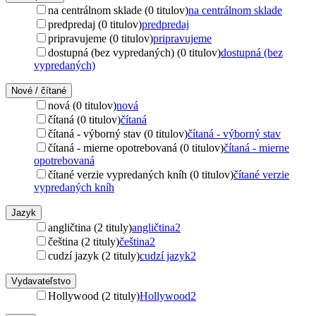
na centrálnom sklade (0 titulov)
na centrálnom sklade
predpredaj (0 titulov)
predpredaj
pripravujeme (0 titulov)
pripravujeme
dostupná (bez vypredaných) (0 titulov)
dostupná (bez
vypredaných)
Nové / čítané
nová (0 titulov)
nová
čítaná (0 titulov)
čítaná
čítaná - výborný stav (0 titulov)
čítaná - výborný stav
čítaná - mierne opotrebovaná (0 titulov)
čítaná - mierne
opotrebovaná
čítané verzie vypredaných kníh (0 titulov)
čítané verzie
vypredaných kníh
Jazyk
angličtina (2 tituly)
angličtina
2
čeština (2 tituly)
čeština
2
cudzí jazyk (2 tituly)
cudzí jazyk
2
Vydavateľstvo
Hollywood (2 tituly)
Hollywood
2