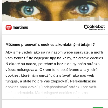
Môžeme pracovať s cookies a kontaktnými údajmi?
Aby sme vedeli, ako sa na našom webe správate, a mohli
vám zobraziť tie najlepšie tipy na knihy, zbierame cookies.
Niektoré sú naozaj potrebné a bez nich by naša stránka
vôbec nefungovala. Okrem toho používame analytické
cookies, ktoré nám umožňujú zisťovať, ako náš web
funguje, a stále ho pre vás zlepšovať. Personalizačné
cookies nám dovoľujú prispôsobovať stránku pre vašu
lepšiu orientáciu. Marketingové cookies nám zas
umožňujú zobrazenie relevantnej reklamy. Niektoré údaje
zdieľame aj s tretími stranami. Veľmi by nám pomohlo,
Výber