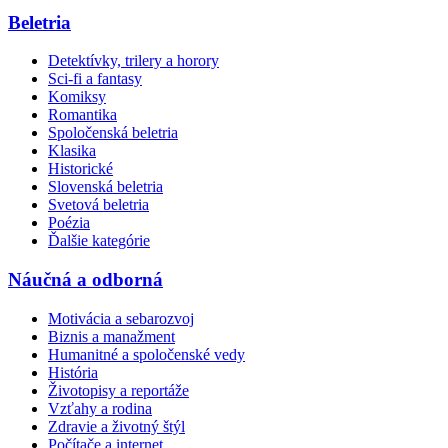
Beletria
Detektívky, trilery a horory
Sci-fi a fantasy
Komiksy
Romantika
Spoločenská beletria
Klasika
Historické
Slovenská beletria
Svetová beletria
Poézia
Ďalšie kategórie
Náučná a odborná
Motivácia a sebarozvoj
Biznis a manažment
Humanitné a spoločenské vedy
História
Životopisy a reportáže
Vzťahy a rodina
Zdravie a životný štýl
Počítače a internet