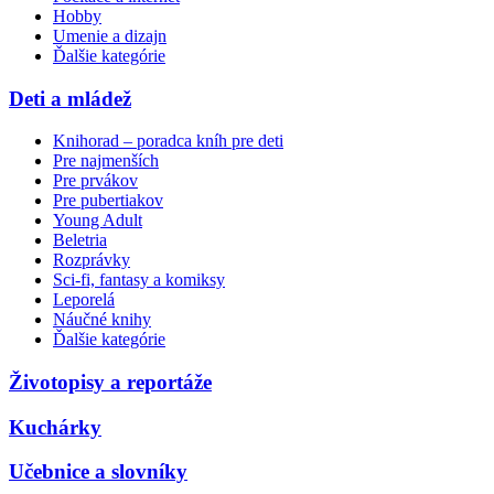
Hobby
Umenie a dizajn
Ďalšie kategórie
Deti a mládež
Knihorad – poradca kníh pre deti
Pre najmenších
Pre prvákov
Pre pubertiakov
Young Adult
Beletria
Rozprávky
Sci-fi, fantasy a komiksy
Leporelá
Náučné knihy
Ďalšie kategórie
Životopisy a reportáže
Kuchárky
Učebnice a slovníky