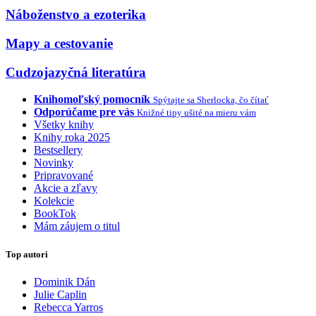
Náboženstvo a ezoterika
Mapy a cestovanie
Cudzojazyčná literatúra
Knihomoľský pomocník
Spýtajte sa Sherlocka, čo čítať
Odporúčame pre vás
Knižné tipy ušité na mieru vám
Všetky knihy
Knihy roka 2025
Bestsellery
Novinky
Pripravované
Akcie a zľavy
Kolekcie
BookTok
Mám záujem o titul
Top autori
Dominik Dán
Julie Caplin
Rebecca Yarros