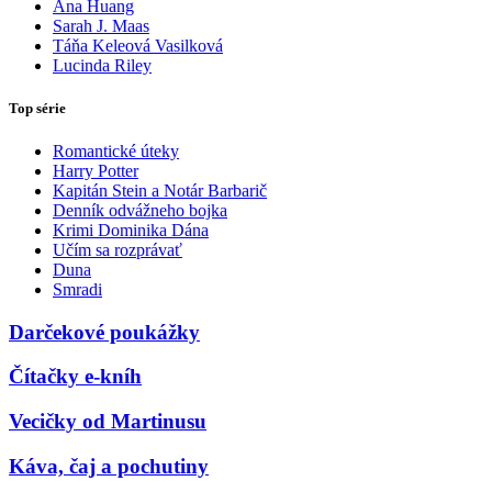
Ana Huang
Sarah J. Maas
Táňa Keleová Vasilková
Lucinda Riley
Top série
Romantické úteky
Harry Potter
Kapitán Stein a Notár Barbarič
Denník odvážneho bojka
Krimi Dominika Dána
Učím sa rozprávať
Duna
Smradi
Darčekové poukážky
Čítačky e-kníh
Vecičky od Martinusu
Káva, čaj a pochutiny