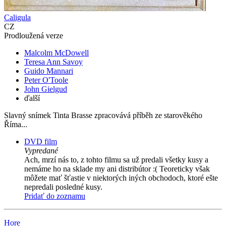
Caligula
CZ
Prodloužená verze
Malcolm McDowell
Teresa Ann Savoy
Guido Mannari
Peter O'Toole
John Gielgud
ďalší
Slavný snímek Tinta Brasse zpracovává příběh ze starověkého
Říma...
DVD film
Vypredané
Ach, mrzí nás to, z tohto filmu sa už predali všetky kusy a
nemáme ho na sklade my ani distribútor :( Teoreticky však
môžete mať šťastie v niektorých iných obchodoch, ktoré ešte
nepredali posledné kusy.
Pridať do zoznamu
Hore