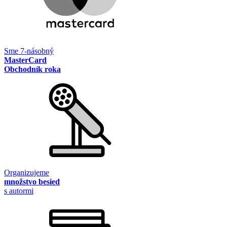
Sme 7-násobný
MasterCard
Obchodník roka
Organizujeme
množstvo besied
s autormi