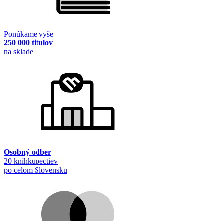
Ponúkame vyše
250 000 titulov
na sklade
Osobný odber
20 kníhkupectiev
po celom Slovensku