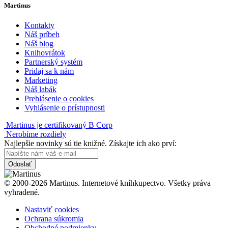
Martinus
Kontakty
Náš príbeh
Náš blog
Knihovrátok
Partnerský systém
Pridaj sa k nám
Marketing
Náš labák
Prehlásenie o cookies
Vyhlásenie o prístupnosti
Martinus je certifikovaný B Corp
Nerobíme rozdiely
Najlepšie novinky sú tie knižné. Získajte ich ako prví:
Odoslať
© 2000-2026 Martinus. Internetové kníhkupectvo. Všetky práva
vyhradené.
Nastaviť cookies
Ochrana súkromia
Obchodné podmienky