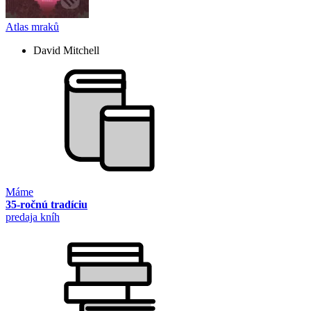
Atlas mraků
David Mitchell
Máme
35-ročnú tradíciu
predaja kníh