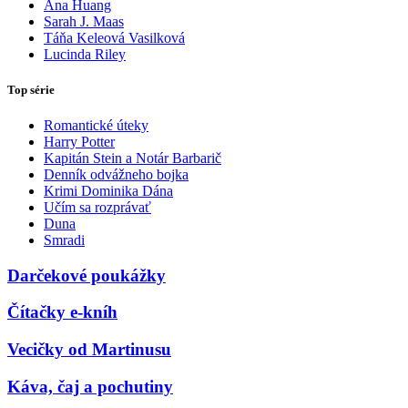
Ana Huang
Sarah J. Maas
Táňa Keleová Vasilková
Lucinda Riley
Top série
Romantické úteky
Harry Potter
Kapitán Stein a Notár Barbarič
Denník odvážneho bojka
Krimi Dominika Dána
Učím sa rozprávať
Duna
Smradi
Darčekové poukážky
Čítačky e-kníh
Vecičky od Martinusu
Káva, čaj a pochutiny