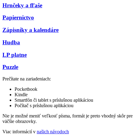
Hrnčeky a fľaše
Papiernictvo
Zápisníky a kalendáre
Hudba
LP platne
Puzzle
Prečítate na zariadeniach:
Pocketbook
Kindle
Smartfón či tablet s príslušnou aplikáciou
Počítač s príslušnou aplikáciou
Nie je možné meniť veľkosť písma, formát je preto vhodný skôr pre
väčšie obrazovky.
Viac informácií v
našich návodoch