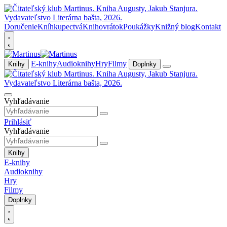
Doručenie
Kníhkupectvá
Knihovrátok
Poukážky
Knižný blog
Kontakt
E-knihy
Audioknihy
Hry
Filmy
Knihy
Doplnky
Vyhľadávanie
Prihlásiť
Vyhľadávanie
Knihy
E-knihy
Audioknihy
Hry
Filmy
Doplnky