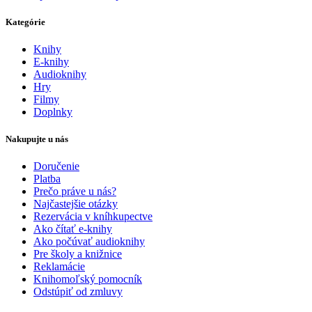
Kategórie
Knihy
E-knihy
Audioknihy
Hry
Filmy
Doplnky
Nakupujte u nás
Doručenie
Platba
Prečo práve u nás?
Najčastejšie otázky
Rezervácia v kníhkupectve
Ako čítať e-knihy
Ako počúvať audioknihy
Pre školy a knižnice
Reklamácie
Knihomoľský pomocník
Odstúpiť od zmluvy