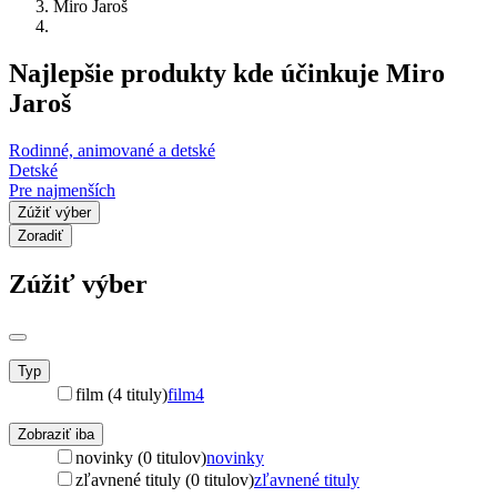
Miro Jaroš
Najlepšie produkty kde účinkuje Miro
Jaroš
Rodinné, animované a detské
Detské
Pre najmenších
Zúžiť výber
Zoradiť
Zúžiť výber
Typ
film (4 tituly)
film
4
Zobraziť iba
novinky (0 titulov)
novinky
zľavnené tituly (0 titulov)
zľavnené tituly