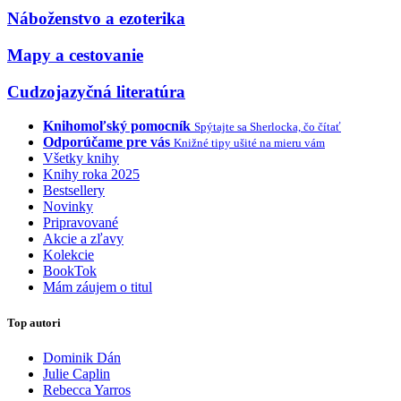
Náboženstvo a ezoterika
Mapy a cestovanie
Cudzojazyčná literatúra
Knihomoľský pomocník
Spýtajte sa Sherlocka, čo čítať
Odporúčame pre vás
Knižné tipy ušité na mieru vám
Všetky knihy
Knihy roka 2025
Bestsellery
Novinky
Pripravované
Akcie a zľavy
Kolekcie
BookTok
Mám záujem o titul
Top autori
Dominik Dán
Julie Caplin
Rebecca Yarros