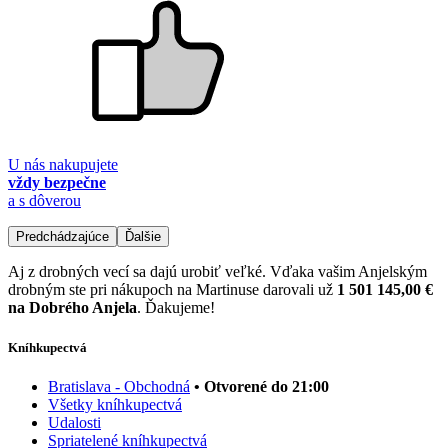
U nás nakupujete
vždy bezpečne
a s dôverou
Predchádzajúce
Ďalšie
Aj z drobných vecí sa dajú urobiť veľké. Vďaka vašim Anjelským
drobným ste pri nákupoch na Martinuse darovali už
1 501 145,00 €
na Dobrého Anjela
. Ďakujeme!
Kníhkupectvá
Bratislava - Obchodná
• Otvorené do 21:00
Všetky kníhkupectvá
Udalosti
Spriatelené kníhkupectvá