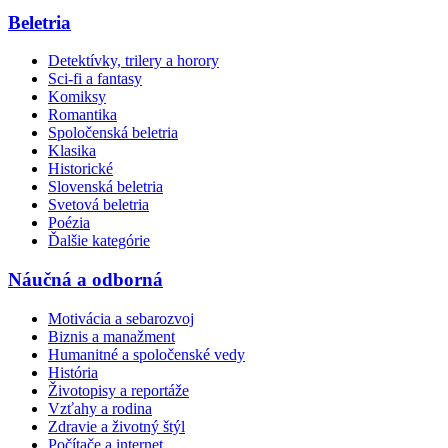
Beletria
Detektívky, trilery a horory
Sci-fi a fantasy
Komiksy
Romantika
Spoločenská beletria
Klasika
Historické
Slovenská beletria
Svetová beletria
Poézia
Ďalšie kategórie
Náučná a odborná
Motivácia a sebarozvoj
Biznis a manažment
Humanitné a spoločenské vedy
História
Životopisy a reportáže
Vzťahy a rodina
Zdravie a životný štýl
Počítače a internet