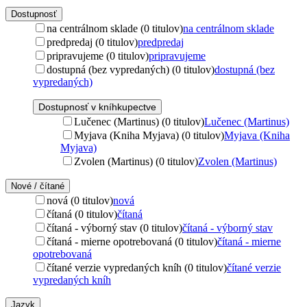
Dostupnosť
na centrálnom sklade (0 titulov)
na centrálnom sklade
predpredaj (0 titulov)
predpredaj
pripravujeme (0 titulov)
pripravujeme
dostupná (bez vypredaných) (0 titulov)
dostupná (bez
vypredaných)
Dostupnosť v kníhkupectve
Lučenec (Martinus) (0 titulov)
Lučenec (Martinus)
Myjava (Kniha Myjava) (0 titulov)
Myjava (Kniha
Myjava)
Zvolen (Martinus) (0 titulov)
Zvolen (Martinus)
Nové / čítané
nová (0 titulov)
nová
čítaná (0 titulov)
čítaná
čítaná - výborný stav (0 titulov)
čítaná - výborný stav
čítaná - mierne opotrebovaná (0 titulov)
čítaná - mierne
opotrebovaná
čítané verzie vypredaných kníh (0 titulov)
čítané verzie
vypredaných kníh
Jazyk