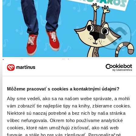
Miro Jaroš: DVD pre (ne)poslušné deti
Miro Jaroš
1. diel série
Pesničky pre (ne)poslušné deti
Môžeme pracovať s cookies a kontaktnými údajmi?
Popis: Pred rokom vydal Miro Jaroš album "Pesničky pre
(ne)poslušné deti" a záujem o jeho detskú tvorbu okamžite
Aby sme vedeli, ako sa na našom webe správate, a mohli
vzrástol...
vám zobraziť tie najlepšie tipy na knihy, zbierame cookies.
Niektoré sú naozaj potrebné a bez nich by naša stránka
DVD film
9,10 €
vôbec nefungovala. Okrem toho používame analytické
Do 1 – 6 dní
cookies, ktoré nám umožňujú zisťovať, ako náš web
Tento produkt momentálne nemáme na sklade, ale zvyčajne
funguje, a stále ho pre vás zlepšovať. Personalizačné
vám ho vieme zabezpečiť a odoslať do 1 – 6 dní. A