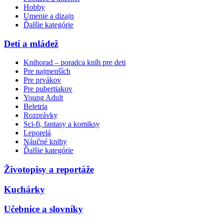
Hobby
Umenie a dizajn
Ďalšie kategórie
Deti a mládež
Knihorad – poradca kníh pre deti
Pre najmenších
Pre prvákov
Pre pubertiakov
Young Adult
Beletria
Rozprávky
Sci-fi, fantasy a komiksy
Leporelá
Náučné knihy
Ďalšie kategórie
Životopisy a reportáže
Kuchárky
Učebnice a slovníky