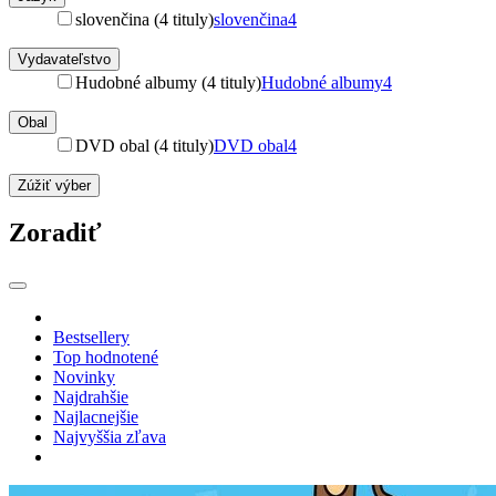
slovenčina (4 tituly)
slovenčina
4
Vydavateľstvo
Hudobné albumy (4 tituly)
Hudobné albumy
4
Obal
DVD obal (4 tituly)
DVD obal
4
Zúžiť výber
Zoradiť
Bestsellery
Top hodnotené
Novinky
Najdrahšie
Najlacnejšie
Najvyššia zľava