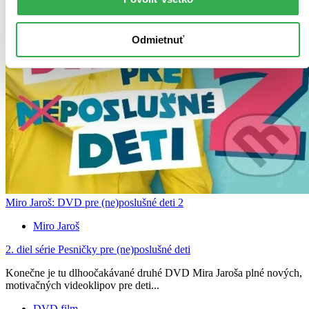
Odmietnuť
Miro Jaroš: DVD pre (ne)poslušné deti 2
Miro Jaroš
2. diel série
Pesničky pre (ne)poslušné deti
Konečne je tu dlhoočakávané druhé DVD Mira Jaroša plné nových,
motivačných videoklipov pre deti...
DVD film