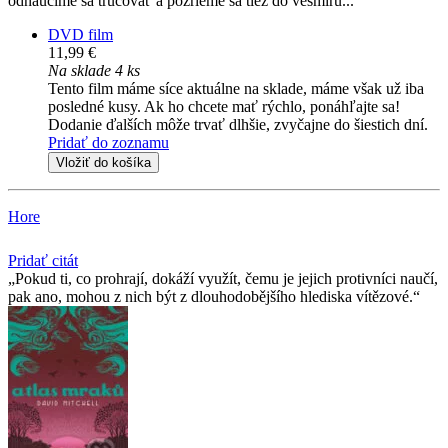
odnaučíme sa trucovať a pozrieme sa tiež do vesmíru...
DVD film
11,99 €
Na sklade 4 ks
Tento film máme síce aktuálne na sklade, máme však už iba
posledné kusy. Ak ho chcete mať rýchlo, ponáhľajte sa!
Dodanie ďalších môže trvať dlhšie, zvyčajne do šiestich dní.
Pridať do zoznamu
Vložiť do košíka
Hore
Pridať citát
Pokud ti, co prohrají, dokáží využít, čemu je jejich protivníci naučí,
pak ano, mohou z nich být z dlouhodobějšího hlediska vítězové.