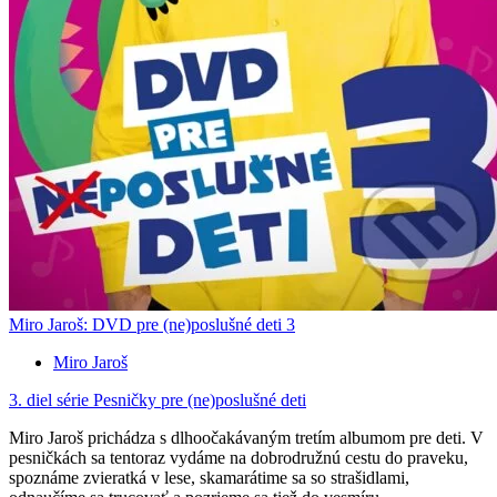
Miro Jaroš: DVD pre (ne)poslušné deti 3
Miro Jaroš
3. diel série
Pesničky pre (ne)poslušné deti
Miro Jaroš prichádza s dlhoočakávaným tretím albumom pre deti. V
pesničkách sa tentoraz vydáme na dobrodružnú cestu do praveku,
spoznáme zvieratká v lese, skamarátime sa so strašidlami,