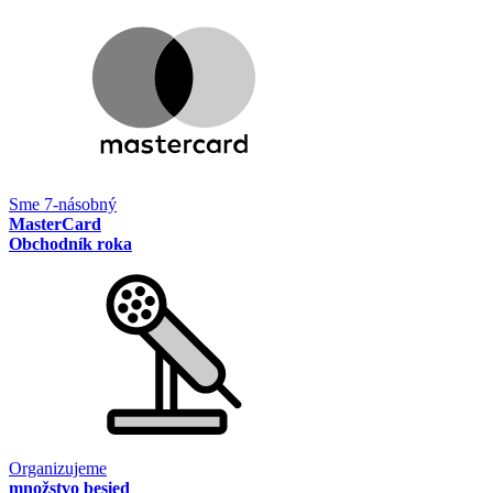
Sme 7-násobný
MasterCard
Obchodník roka
Organizujeme
množstvo besied