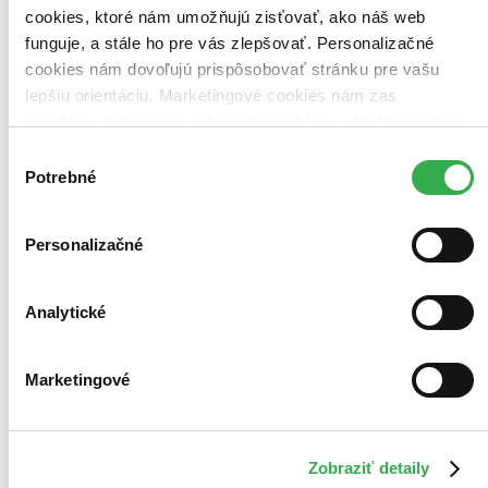
Tento film máme síce aktuálne na sklade, máme však už iba
cookies, ktoré nám umožňujú zisťovať, ako náš web
posledné kusy. Ak ho chcete mať rýchlo, ponáhľajte sa!
funguje, a stále ho pre vás zlepšovať. Personalizačné
Dodanie ďalších môže trvať dlhšie, zvyčajne do 8 dní.
Pridať do zoznamu
cookies nám dovoľujú prispôsobovať stránku pre vašu
Vložiť do košíka
lepšiu orientáciu. Marketingové cookies nám zas
umožňujú zobrazenie relevantnej reklamy. Niektoré údaje
zdieľame aj s tretími stranami. Veľmi by nám pomohlo,
Výber
keby sme mohli používať všetky tieto cookies. Ďakujeme!
Potrebné
súhlasu
Personalizačné
Analytické
Marketingové
Zobraziť detaily