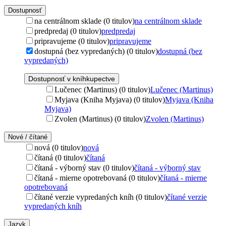
Dostupnosť
na centrálnom sklade (0 titulov)
na centrálnom sklade
predpredaj (0 titulov)
predpredaj
pripravujeme (0 titulov)
pripravujeme
dostupná (bez vypredaných) (0 titulov)
dostupná (bez
vypredaných)
Dostupnosť v kníhkupectve
Lučenec (Martinus) (0 titulov)
Lučenec (Martinus)
Myjava (Kniha Myjava) (0 titulov)
Myjava (Kniha
Myjava)
Zvolen (Martinus) (0 titulov)
Zvolen (Martinus)
Nové / čítané
nová (0 titulov)
nová
čítaná (0 titulov)
čítaná
čítaná - výborný stav (0 titulov)
čítaná - výborný stav
čítaná - mierne opotrebovaná (0 titulov)
čítaná - mierne
opotrebovaná
čítané verzie vypredaných kníh (0 titulov)
čítané verzie
vypredaných kníh
Jazyk