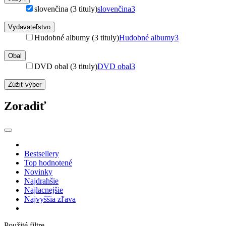
slovenčina (3 tituly)
slovenčina
3
Vydavateľstvo
Hudobné albumy (3 tituly)
Hudobné albumy
3
Obal
DVD obal (3 tituly)
DVD obal
3
Zúžiť výber
Zoradiť
Bestsellery
Top hodnotené
Novinky
Najdrahšie
Najlacnejšie
Najvyššia zľava
Použité filtre