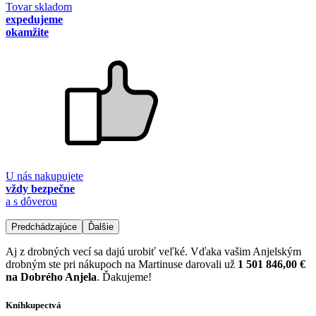
Tovar skladom
expedujeme
okamžite
U nás nakupujete
vždy bezpečne
a s dôverou
Predchádzajúce
Ďalšie
Aj z drobných vecí sa dajú urobiť veľké. Vďaka vašim Anjelským
drobným ste pri nákupoch na Martinuse darovali už
1 501 846,00 €
na Dobrého Anjela
. Ďakujeme!
Kníhkupectvá