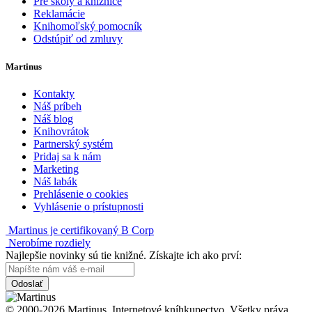
Pre školy a knižnice
Reklamácie
Knihomoľský pomocník
Odstúpiť od zmluvy
Martinus
Kontakty
Náš príbeh
Náš blog
Knihovrátok
Partnerský systém
Pridaj sa k nám
Marketing
Náš labák
Prehlásenie o cookies
Vyhlásenie o prístupnosti
Martinus je certifikovaný B Corp
Nerobíme rozdiely
Najlepšie novinky sú tie knižné. Získajte ich ako prví:
Odoslať
© 2000-2026 Martinus. Internetové kníhkupectvo. Všetky práva