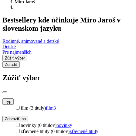
Miro Jaroš
Bestsellery kde účinkuje Miro Jaroš v
slovenskom jazyku
Rodinné, animované a detské
Detské
Pre najmenších
Zúžiť výber
Zoradiť
Zúžiť výber
Typ
film (3 tituly)
film
3
Zobraziť iba
novinky (0 titulov)
novinky
zľavnené tituly (0 titulov)
zľavnené tituly