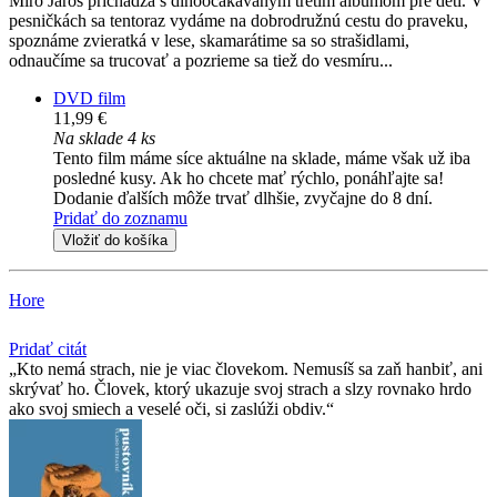
Miro Jaroš prichádza s dlhoočakávaným tretím albumom pre deti. V
pesničkách sa tentoraz vydáme na dobrodružnú cestu do praveku,
spoznáme zvieratká v lese, skamarátime sa so strašidlami,
odnaučíme sa trucovať a pozrieme sa tiež do vesmíru...
DVD film
11,99 €
Na sklade 4 ks
Tento film máme síce aktuálne na sklade, máme však už iba
posledné kusy. Ak ho chcete mať rýchlo, ponáhľajte sa!
Dodanie ďalších môže trvať dlhšie, zvyčajne do 8 dní.
Pridať do zoznamu
Vložiť do košíka
Hore
Pridať citát
Kto nemá strach, nie je viac človekom. Nemusíš sa zaň hanbiť, ani
skrývať ho. Človek, ktorý ukazuje svoj strach a slzy rovnako hrdo
ako svoj smiech a veselé oči, si zaslúži obdiv.