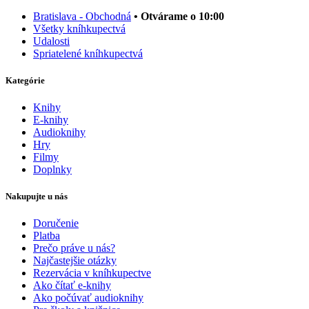
Bratislava - Obchodná
• Otvárame o 10:00
Všetky kníhkupectvá
Udalosti
Spriatelené kníhkupectvá
Kategórie
Knihy
E-knihy
Audioknihy
Hry
Filmy
Doplnky
Nakupujte u nás
Doručenie
Platba
Prečo práve u nás?
Najčastejšie otázky
Rezervácia v kníhkupectve
Ako čítať e-knihy
Ako počúvať audioknihy