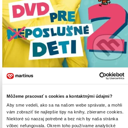
Miro Jaroš: DVD pre (ne)poslušné deti 2
Miro Jaroš
2. diel série
Pesničky pre (ne)poslušné deti
Môžeme pracovať s cookies a kontaktnými údajmi?
Konečne je tu dlhoočakávané druhé DVD Mira Jaroša plné nových,
Aby sme vedeli, ako sa na našom webe správate, a mohli
motivačných videoklipov pre deti...
vám zobraziť tie najlepšie tipy na knihy, zbierame cookies.
DVD film
Niektoré sú naozaj potrebné a bez nich by naša stránka
9,40 €
Na sklade 1 ks
vôbec nefungovala. Okrem toho používame analytické