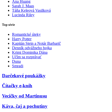
Ana Huang
Sarah J. Maas
Táňa Keleová Vasilková
Lucinda Riley
Top série
Romantické úteky
Harry Potter
Kapitán Stein a Notár Barbarič
Denník odvážneho bojka
Krimi Dominika Dána
Učím sa rozprávať
Duna
Smradi
Darčekové poukážky
Čítačky e-kníh
Vecičky od Martinusu
Káva, čaj a pochutiny