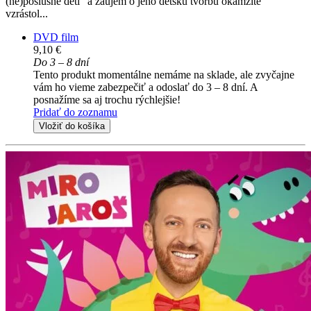
(ne)poslušné deti" a záujem o jeho detskú tvorbu okamžite
vzrástol...
DVD film
9,10 €
Do 3 – 8 dní
Tento produkt momentálne nemáme na sklade, ale zvyčajne
vám ho vieme zabezpečiť a odoslať do 3 – 8 dní. A
posnažíme sa aj trochu rýchlejšie!
Pridať do zoznamu
Vložiť do košíka