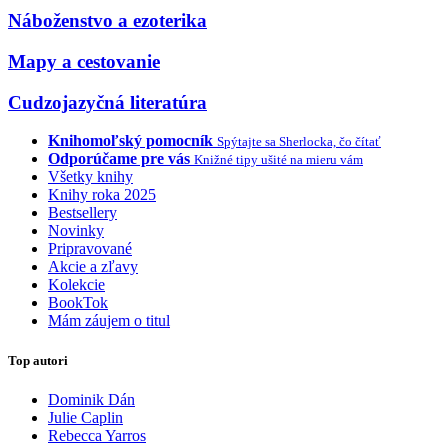
Náboženstvo a ezoterika
Mapy a cestovanie
Cudzojazyčná literatúra
Knihomoľský pomocník
Spýtajte sa Sherlocka, čo čítať
Odporúčame pre vás
Knižné tipy ušité na mieru vám
Všetky knihy
Knihy roka 2025
Bestsellery
Novinky
Pripravované
Akcie a zľavy
Kolekcie
BookTok
Mám záujem o titul
Top autori
Dominik Dán
Julie Caplin
Rebecca Yarros