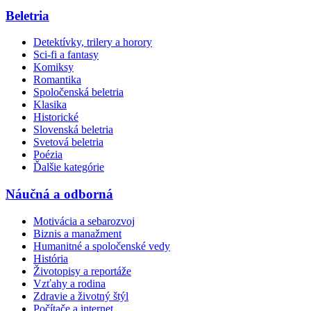
Beletria
Detektívky, trilery a horory
Sci-fi a fantasy
Komiksy
Romantika
Spoločenská beletria
Klasika
Historické
Slovenská beletria
Svetová beletria
Poézia
Ďalšie kategórie
Náučná a odborná
Motivácia a sebarozvoj
Biznis a manažment
Humanitné a spoločenské vedy
História
Životopisy a reportáže
Vzťahy a rodina
Zdravie a životný štýl
Počítače a internet