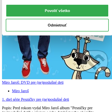
Povoliť všetko
Odmietnuť
Miro Jaroš: DVD pre (ne)poslušné deti
Miro Jaroš
1. diel série
Pesničky pre (ne)poslušné deti
Popis: Pred rokom vydal Miro Jaroš album "Pesničky pre