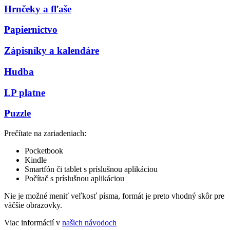
Hrnčeky a fľaše
Papiernictvo
Zápisníky a kalendáre
Hudba
LP platne
Puzzle
Prečítate na zariadeniach:
Pocketbook
Kindle
Smartfón či tablet s príslušnou aplikáciou
Počítač s príslušnou aplikáciou
Nie je možné meniť veľkosť písma, formát je preto vhodný skôr pre
väčšie obrazovky.
Viac informácií v
našich návodoch