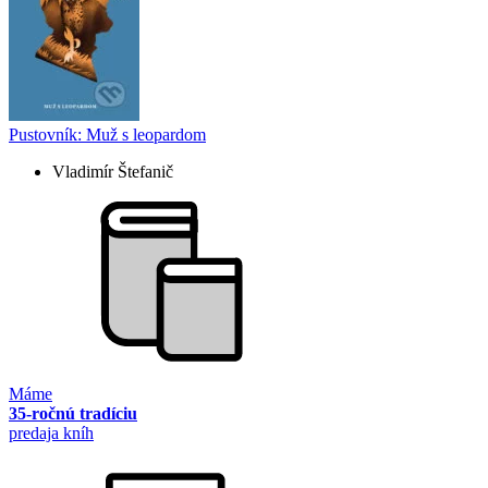
Pustovník: Muž s leopardom
Vladimír Štefanič
Máme
35-ročnú tradíciu
predaja kníh