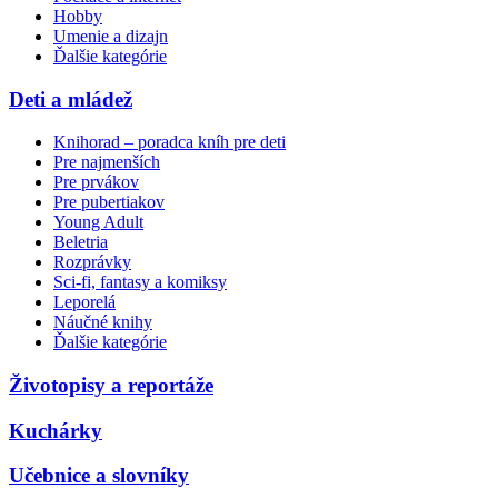
Hobby
Umenie a dizajn
Ďalšie kategórie
Deti a mládež
Knihorad – poradca kníh pre deti
Pre najmenších
Pre prvákov
Pre pubertiakov
Young Adult
Beletria
Rozprávky
Sci-fi, fantasy a komiksy
Leporelá
Náučné knihy
Ďalšie kategórie
Životopisy a reportáže
Kuchárky
Učebnice a slovníky