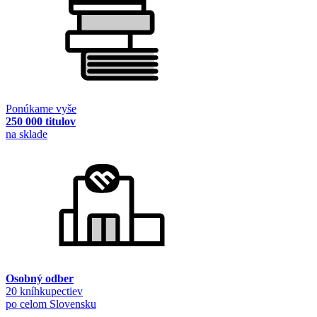
Ponúkame vyše
250 000 titulov
na sklade
Osobný odber
20 kníhkupectiev
po celom Slovensku