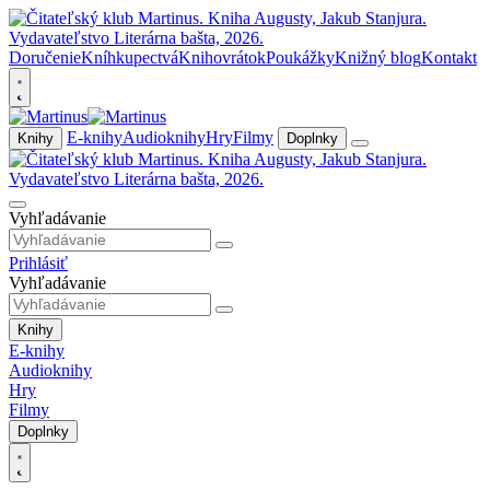
Doručenie
Kníhkupectvá
Knihovrátok
Poukážky
Knižný blog
Kontakt
E-knihy
Audioknihy
Hry
Filmy
Knihy
Doplnky
Vyhľadávanie
Prihlásiť
Vyhľadávanie
Knihy
E-knihy
Audioknihy
Hry
Filmy
Doplnky