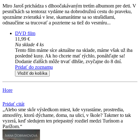
Miro Jaroš prichádza s dlhoočakávaným tretím albumom pre deti. V
pesničkách sa tentoraz vydáme na dobrodružnú cestu do praveku,
spoznáme zvieratká v lese, skamarátime sa so strašidlami,
odnaučíme sa trucovať a pozrieme sa tiež do vesmíru...
DVD film
11,99 €
Na sklade 4 ks
Tento film máme síce aktuálne na sklade, máme však už iba
posledné kusy. Ak ho chcete mať rýchlo, ponáhľajte sa!
Dodanie ďalších môže trvať dlhšie, zvyčajne do 8 dní.
Pridať do zoznamu
Vložiť do košíka
Hore
Pridať citát
Alebo sme skôr výsledkom miest, kde vyrastáme, prostredia,
atmosféry, ktorú dýchame, doma, na ulici, v škole? Takmer to tak
vyzerá, keď sledujem ten priepastný rozdiel medzi Turínom a
Parížom.