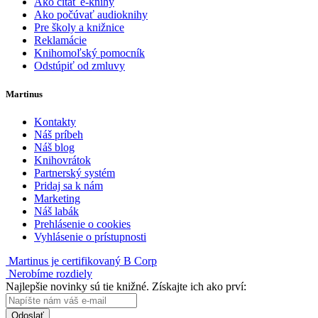
Ako čítať e-knihy
Ako počúvať audioknihy
Pre školy a knižnice
Reklamácie
Knihomoľský pomocník
Odstúpiť od zmluvy
Martinus
Kontakty
Náš príbeh
Náš blog
Knihovrátok
Partnerský systém
Pridaj sa k nám
Marketing
Náš labák
Prehlásenie o cookies
Vyhlásenie o prístupnosti
Martinus je certifikovaný B Corp
Nerobíme rozdiely
Najlepšie novinky sú tie knižné. Získajte ich ako prví:
Odoslať