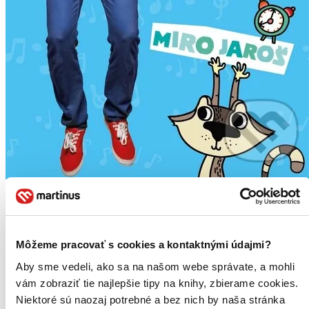
Miro Jaroš: DVD pre (ne)poslušné deti
Miro Jaroš
1. diel série
Pesničky pre (ne)poslušné deti
Môžeme pracovať s cookies a kontaktnými údajmi?
Popis: Pred rokom vydal Miro Jaroš album "Pesničky pre
Aby sme vedeli, ako sa na našom webe správate, a mohli
(ne)poslušné deti" a záujem o jeho detskú tvorbu okamžite
vám zobraziť tie najlepšie tipy na knihy, zbierame cookies.
vzrástol...
Niektoré sú naozaj potrebné a bez nich by naša stránka
DVD film