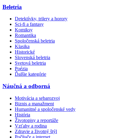
Beletria
Detektívky, trilery a horory
Sci-fi a fantasy
Komiksy
Romantika
Spoločenská beletria
Klasika
Historické
Slovenská beletria
Svetová beletria
Poézia
Ďalšie kategórie
Náučná a odborná
Motivácia a sebarozvoj
Biznis a manažment
Humanitné a spoločenské vedy
História
Životopisy a reportáže
Vzťahy a rodina
Zdravie a životný štýl
Počítače a internet