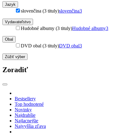
Jazyk
slovenčina (3 tituly)
slovenčina
3
Vydavateľstvo
Hudobné albumy (3 tituly)
Hudobné albumy
3
Obal
DVD obal (3 tituly)
DVD obal
3
Zúžiť výber
Zoradiť
Bestsellery
Top hodnotené
Novinky
Najdrahšie
Najlacnejšie
Najvyššia zľava