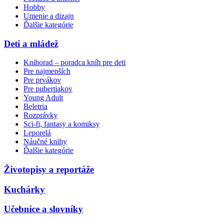
Hobby
Umenie a dizajn
Ďalšie kategórie
Deti a mládež
Knihorad – poradca kníh pre deti
Pre najmenších
Pre prvákov
Pre pubertiakov
Young Adult
Beletria
Rozprávky
Sci-fi, fantasy a komiksy
Leporelá
Náučné knihy
Ďalšie kategórie
Životopisy a reportáže
Kuchárky
Učebnice a slovníky