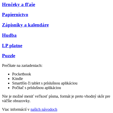
Hrnčeky a fľaše
Papiernictvo
Zápisníky a kalendáre
Hudba
LP platne
Puzzle
Prečítate na zariadeniach:
Pocketbook
Kindle
Smartfón či tablet s príslušnou aplikáciou
Počítač s príslušnou aplikáciou
Nie je možné meniť veľkosť písma, formát je preto vhodný skôr pre
väčšie obrazovky.
Viac informácií v
našich návodoch