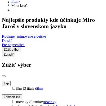
Filmy
Miro Jaroš
Najlepšie produkty kde účinkuje Miro
Jaroš v slovenskom jazyku
Rodinné, animované a detské
Detské
Pre najmenších
Zúžiť výber
Zoradiť
Zúžiť výber
Typ
film (3 tituly)
film
3
Zobraziť iba
novinky (0 titulov)
novinky