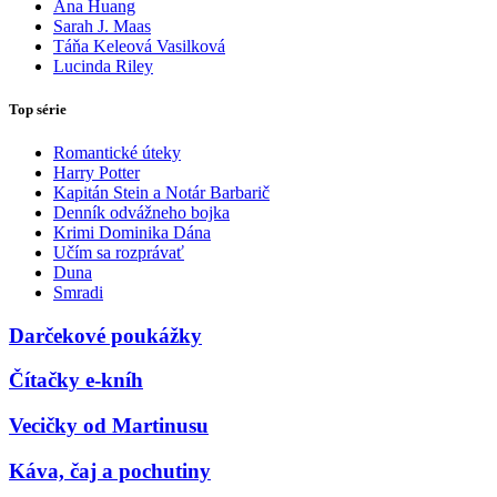
Ana Huang
Sarah J. Maas
Táňa Keleová Vasilková
Lucinda Riley
Top série
Romantické úteky
Harry Potter
Kapitán Stein a Notár Barbarič
Denník odvážneho bojka
Krimi Dominika Dána
Učím sa rozprávať
Duna
Smradi
Darčekové poukážky
Čítačky e-kníh
Vecičky od Martinusu
Káva, čaj a pochutiny