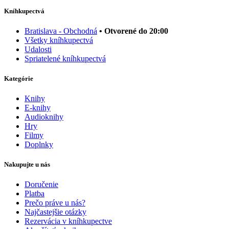
Kníhkupectvá
Bratislava - Obchodná
• Otvorené do 20:00
Všetky kníhkupectvá
Udalosti
Spriatelené kníhkupectvá
Kategórie
Knihy
E-knihy
Audioknihy
Hry
Filmy
Doplnky
Nakupujte u nás
Doručenie
Platba
Prečo práve u nás?
Najčastejšie otázky
Rezervácia v kníhkupectve