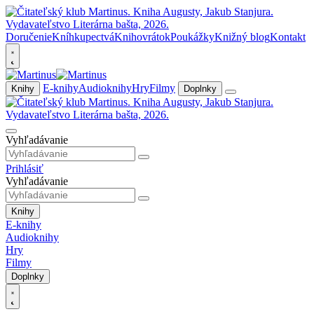
Doručenie
Kníhkupectvá
Knihovrátok
Poukážky
Knižný blog
Kontakt
E-knihy
Audioknihy
Hry
Filmy
Knihy
Doplnky
Vyhľadávanie
Prihlásiť
Vyhľadávanie
Knihy
E-knihy
Audioknihy
Hry
Filmy
Doplnky