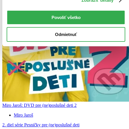
Zobraziť detaily
Povoliť všetko
Odmietnuť
Miro Jaroš: DVD pre (ne)poslušné deti 2
Miro Jaroš
2. diel série
Pesničky pre (ne)poslušné deti