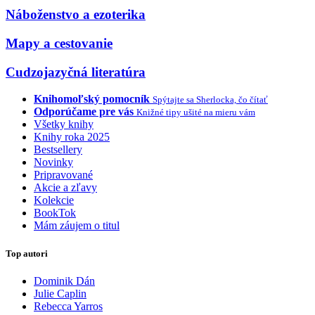
Náboženstvo a ezoterika
Mapy a cestovanie
Cudzojazyčná literatúra
Knihomoľský pomocník
Spýtajte sa Sherlocka, čo čítať
Odporúčame pre vás
Knižné tipy ušité na mieru vám
Všetky knihy
Knihy roka 2025
Bestsellery
Novinky
Pripravované
Akcie a zľavy
Kolekcie
BookTok
Mám záujem o titul
Top autori
Dominik Dán
Julie Caplin
Rebecca Yarros