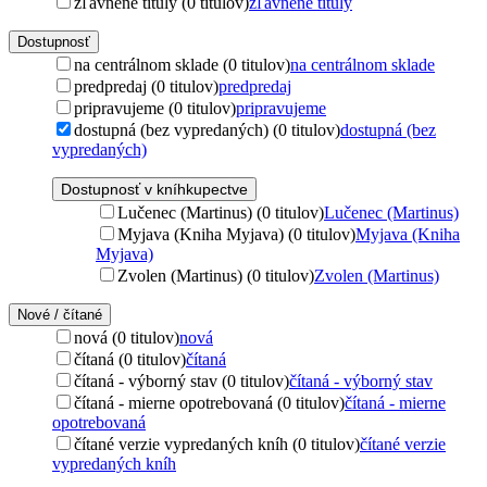
zľavnené tituly (0 titulov)
zľavnené tituly
Dostupnosť
na centrálnom sklade (0 titulov)
na centrálnom sklade
predpredaj (0 titulov)
predpredaj
pripravujeme (0 titulov)
pripravujeme
dostupná (bez vypredaných) (0 titulov)
dostupná (bez
vypredaných)
Dostupnosť v kníhkupectve
Lučenec (Martinus) (0 titulov)
Lučenec (Martinus)
Myjava (Kniha Myjava) (0 titulov)
Myjava (Kniha
Myjava)
Zvolen (Martinus) (0 titulov)
Zvolen (Martinus)
Nové / čítané
nová (0 titulov)
nová
čítaná (0 titulov)
čítaná
čítaná - výborný stav (0 titulov)
čítaná - výborný stav
čítaná - mierne opotrebovaná (0 titulov)
čítaná - mierne
opotrebovaná
čítané verzie vypredaných kníh (0 titulov)
čítané verzie
vypredaných kníh