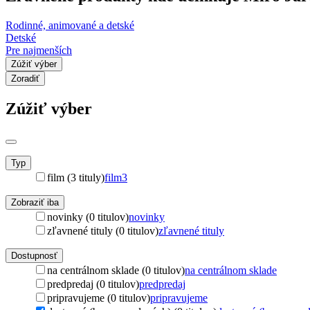
Rodinné, animované a detské
Detské
Pre najmenších
Zúžiť výber
Zoradiť
Zúžiť výber
Typ
film (3 tituly)
film
3
Zobraziť iba
novinky (0 titulov)
novinky
zľavnené tituly (0 titulov)
zľavnené tituly
Dostupnosť
na centrálnom sklade (0 titulov)
na centrálnom sklade
predpredaj (0 titulov)
predpredaj
pripravujeme (0 titulov)
pripravujeme