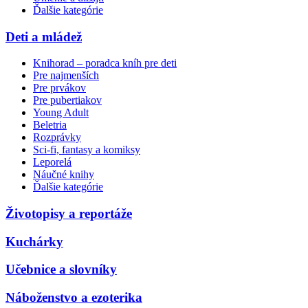
Ďalšie kategórie
Deti a mládež
Knihorad – poradca kníh pre deti
Pre najmenších
Pre prvákov
Pre pubertiakov
Young Adult
Beletria
Rozprávky
Sci-fi, fantasy a komiksy
Leporelá
Náučné knihy
Ďalšie kategórie
Životopisy a reportáže
Kuchárky
Učebnice a slovníky
Náboženstvo a ezoterika