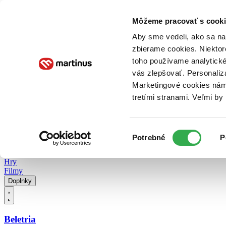
Doručenie
Kníhkupectvá
Knihovrátok
Poukážky
Knižný blog
Kontakt
Môžeme pracovať s cooki
Aby sme vedeli, ako sa na 
zbierame cookies. Niektor
E-knihy
Audioknihy
Hry
Filmy
Knihy
Doplnky
toho používame analytické
vás zlepšovať. Personaliz
Vyhľadávanie
Marketingové cookies nám 
tretími stranami. Veľmi b
Prihlásiť
Vyhľadávanie
Výber
Knihy
Potrebné
P
súhlasu
E-knihy
Audioknihy
Hry
Filmy
Doplnky
Beletria