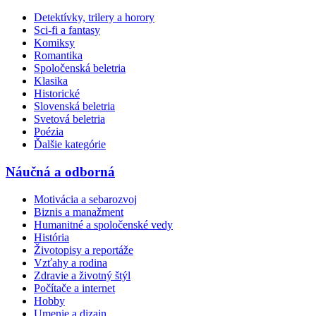
Detektívky, trilery a horory
Sci-fi a fantasy
Komiksy
Romantika
Spoločenská beletria
Klasika
Historické
Slovenská beletria
Svetová beletria
Poézia
Ďalšie kategórie
Náučná a odborná
Motivácia a sebarozvoj
Biznis a manažment
Humanitné a spoločenské vedy
História
Životopisy a reportáže
Vzťahy a rodina
Zdravie a životný štýl
Počítače a internet
Hobby
Umenie a dizajn