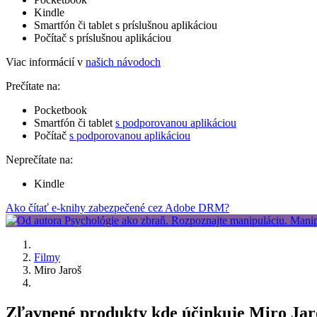
Kindle
Smartfón či tablet s príslušnou aplikáciou
Počítač s príslušnou aplikáciou
Viac informácií v
našich návodoch
Prečítate na:
Pocketbook
Smartfón či tablet
s podporovanou aplikáciou
Počítač
s podporovanou aplikáciou
Neprečítate na:
Kindle
Ako čítať e-knihy zabezpečené cez Adobe DRM?
Filmy
Miro Jaroš
Zľavnené produkty kde účinkuje Miro Jar