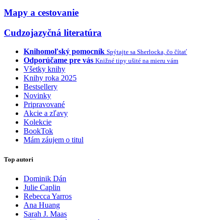
Mapy a cestovanie
Cudzojazyčná literatúra
Knihomoľský pomocník
Spýtajte sa Sherlocka, čo čítať
Odporúčame pre vás
Knižné tipy ušité na mieru vám
Všetky knihy
Knihy roka 2025
Bestsellery
Novinky
Pripravované
Akcie a zľavy
Kolekcie
BookTok
Mám záujem o titul
Top autori
Dominik Dán
Julie Caplin
Rebecca Yarros
Ana Huang
Sarah J. Maas