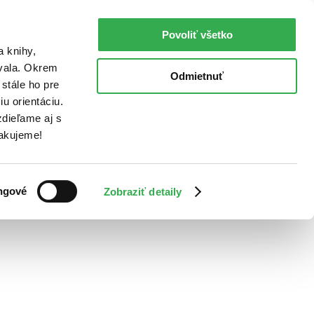
Povoliť všetko
a knihy,
ovala. Okrem
Odmietnuť
stále ho pre
u orientáciu.
dieľame aj s
Ďakujeme!
ngové
Zobraziť detaily