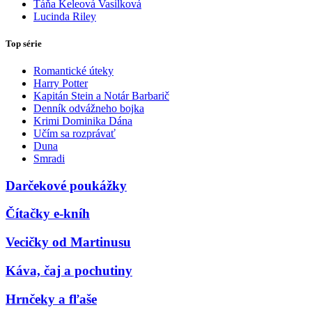
Táňa Keleová Vasilková
Lucinda Riley
Top série
Romantické úteky
Harry Potter
Kapitán Stein a Notár Barbarič
Denník odvážneho bojka
Krimi Dominika Dána
Učím sa rozprávať
Duna
Smradi
Darčekové poukážky
Čítačky e-kníh
Vecičky od Martinusu
Káva, čaj a pochutiny
Hrnčeky a fľaše