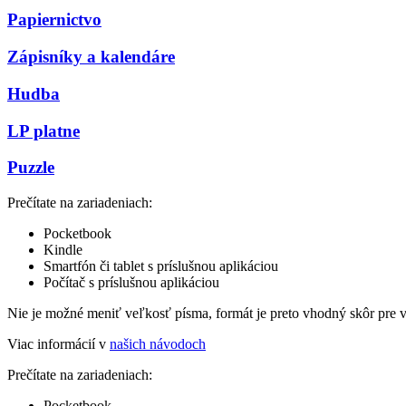
Papiernictvo
Zápisníky a kalendáre
Hudba
LP platne
Puzzle
Prečítate na zariadeniach:
Pocketbook
Kindle
Smartfón či tablet s príslušnou aplikáciou
Počítač s príslušnou aplikáciou
Nie je možné meniť veľkosť písma, formát je preto vhodný skôr pre 
Viac informácií v
našich návodoch
Prečítate na zariadeniach:
Pocketbook