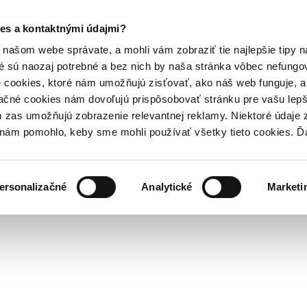
es a kontaktnými údajmi?
našom webe správate, a mohli vám zobraziť tie najlepšie tipy n
é sú naozaj potrebné a bez nich by naša stránka vôbec nefung
 cookies, ktoré nám umožňujú zisťovať, ako náš web funguje, a 
ačné cookies nám dovoľujú prispôsobovať stránku pre vašu lepši
zas umožňujú zobrazenie relevantnej reklamy. Niektoré údaje z
y nám pomohlo, keby sme mohli používať všetky tieto cookies. 
ersonalizačné
Analytické
Marketi