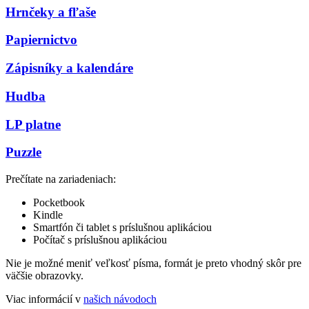
Hrnčeky a fľaše
Papiernictvo
Zápisníky a kalendáre
Hudba
LP platne
Puzzle
Prečítate na zariadeniach:
Pocketbook
Kindle
Smartfón či tablet s príslušnou aplikáciou
Počítač s príslušnou aplikáciou
Nie je možné meniť veľkosť písma, formát je preto vhodný skôr pre
väčšie obrazovky.
Viac informácií v
našich návodoch