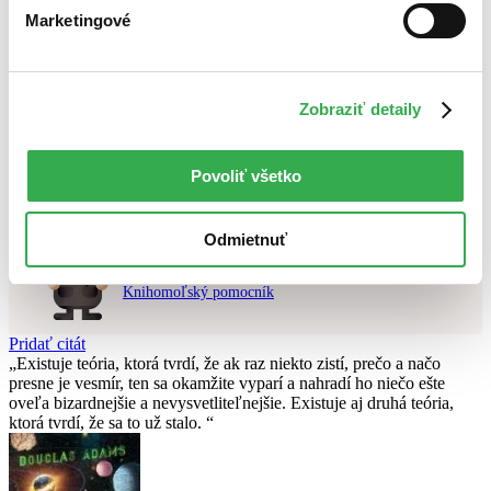
Najlacnejšie
Marketingové
Najvyššia zľava
Použité filtre
Zobraziť detaily
Zrušiť filtre
Účinkuje Miro Jaroš
čítané verzie vypredaných kníh
Nebol nájdený
žiadny titul
vyhovujúci zadaným podmienkam.
Skúste prosím zmeniť vyhľadávaný výraz.
Povoliť všetko
Odmietnuť
Chcete poradiť knihu?
Náš pomocník Sherlock vám ju s radosťou vypátra!
Knihomoľský pomocník
Pridať citát
Existuje teória, ktorá tvrdí, že ak raz niekto zistí, prečo a načo
presne je vesmír, ten sa okamžite vyparí a nahradí ho niečo ešte
oveľa bizardnejšie a nevysvetliteľnejšie. Existuje aj druhá teória,
ktorá tvrdí, že sa to už stalo.