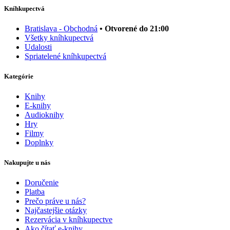
Kníhkupectvá
Bratislava - Obchodná
• Otvorené do 21:00
Všetky kníhkupectvá
Udalosti
Spriatelené kníhkupectvá
Kategórie
Knihy
E-knihy
Audioknihy
Hry
Filmy
Doplnky
Nakupujte u nás
Doručenie
Platba
Prečo práve u nás?
Najčastejšie otázky
Rezervácia v kníhkupectve
Ako čítať e-knihy