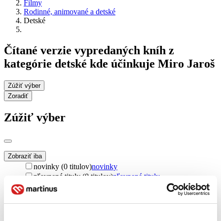
Filmy
Rodinné, animované a detské
Detské
Čítané verzie vypredaných kníh z
kategórie detské kde účinkuje Miro Jaroš
Zúžiť výber
Zoradiť
Zúžiť výber
Zobraziť iba
novinky (0 titulov)
novinky
zľavnené tituly (0 titulov)
zľavnené tituly
Dostupnosť
na centrálnom sklade (0 titulov)
na centrálnom sklade
predpredaj (0 titulov)
predpredaj