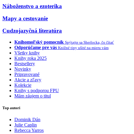
Náboženstvo a ezoterika
Mapy a cestovanie
Cudzojazyčná literatúra
Knihomoľský pomocník
Spýtajte sa Sherlocka, čo čítať
Odporúčame pre vás
Knižné tipy ušité na mieru vám
Všetky knihy
Knihy roka 2025
Bestsellery
Novinky
Pripravované
Akcie a zľavy
Kolekcie
Knihy s podporou FPU
Mám záujem o titul
Top autori
Dominik Dán
Julie Caplin
Rebecca Yarros