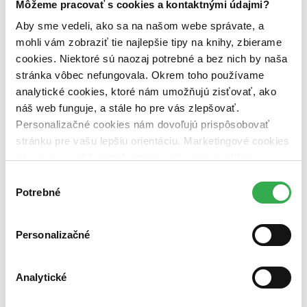
Môžeme pracovať s cookies a kontaktnými údajmi?
pripravujeme (0 titulov)
pripravujeme
dostupná (bez vypredaných) (0 titulov)
dostupná (bez
Aby sme vedeli, ako sa na našom webe správate, a
vypredaných)
mohli vám zobraziť tie najlepšie tipy na knihy, zbierame
Nové / čítané
cookies. Niektoré sú naozaj potrebné a bez nich by naša
nová (0 titulov)
nová
stránka vôbec nefungovala. Okrem toho používame
čítaná (0 titulov)
čítaná
analytické cookies, ktoré nám umožňujú zisťovať, ako
čítaná - výborný stav (0 titulov)
čítaná - výborný stav
náš web funguje, a stále ho pre vás zlepšovať.
čítaná - mierne opotrebovaná (0 titulov)
čítaná - mierne
opotrebovaná
Personalizačné cookies nám dovoľujú prispôsobovať
čítané verzie vypredaných kníh (0 titulov)
čítané verzie
stránku pre vašu lepšiu orientáciu. Marketingové cookies
vypredaných kníh
nám zas umožňujú zobrazenie relevantnej reklamy.
Niektoré údaje zdieľame aj s tretími stranami. Veľmi by
Zúžiť výber
Výber
nám pomohlo, keby sme mohli používať všetky tieto
Potrebné
súhlasu
Zoradiť
cookies. Ďakujeme!
Personalizačné
Bestsellery
Analytické
Top hodnotené
Novinky
Najdrahšie