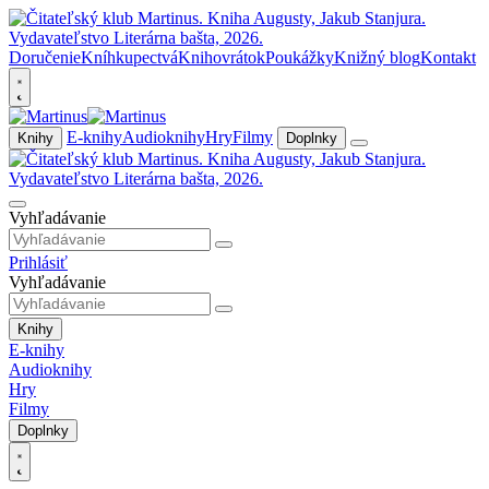
Doručenie
Kníhkupectvá
Knihovrátok
Poukážky
Knižný blog
Kontakt
E-knihy
Audioknihy
Hry
Filmy
Knihy
Doplnky
Vyhľadávanie
Prihlásiť
Vyhľadávanie
Knihy
E-knihy
Audioknihy
Hry
Filmy
Doplnky