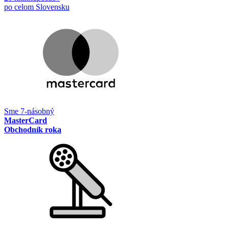
po celom Slovensku
Sme 7-násobný
MasterCard
Obchodník roka