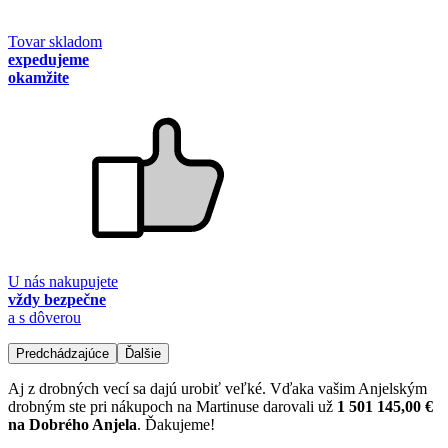
Tovar skladom
expedujeme
okamžite
U nás nakupujete
vždy bezpečne
a s dôverou
Predchádzajúce
Ďalšie
Aj z drobných vecí sa dajú urobiť veľké. Vďaka vašim Anjelským
drobným ste pri nákupoch na Martinuse darovali už
1 501 145,00 €
na Dobrého Anjela
. Ďakujeme!