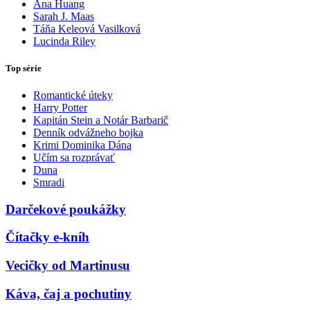
Ana Huang
Sarah J. Maas
Táňa Keleová Vasilková
Lucinda Riley
Top série
Romantické úteky
Harry Potter
Kapitán Stein a Notár Barbarič
Denník odvážneho bojka
Krimi Dominika Dána
Učím sa rozprávať
Duna
Smradi
Darčekové poukážky
Čítačky e-kníh
Vecičky od Martinusu
Káva, čaj a pochutiny