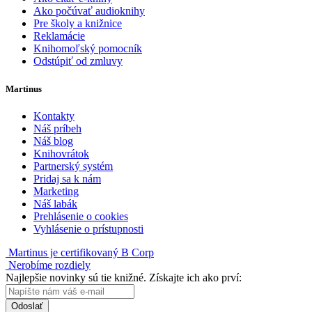
Ako počúvať audioknihy
Pre školy a knižnice
Reklamácie
Knihomoľský pomocník
Odstúpiť od zmluvy
Martinus
Kontakty
Náš príbeh
Náš blog
Knihovrátok
Partnerský systém
Pridaj sa k nám
Marketing
Náš labák
Prehlásenie o cookies
Vyhlásenie o prístupnosti
Martinus je certifikovaný B Corp
Nerobíme rozdiely
Najlepšie novinky sú tie knižné. Získajte ich ako prví:
Odoslať