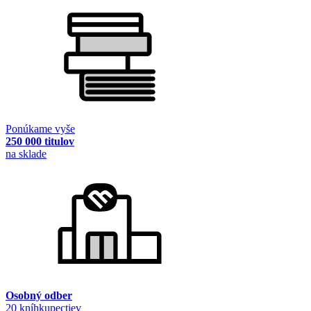
Ponúkame vyše
250 000 titulov
na sklade
Osobný odber
20 kníhkupectiev