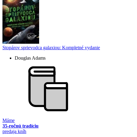
Stopárov sprievodca galaxiou: Kompletné vydanie
Douglas Adams
Máme
35-ročnú tradíciu
predaja kníh