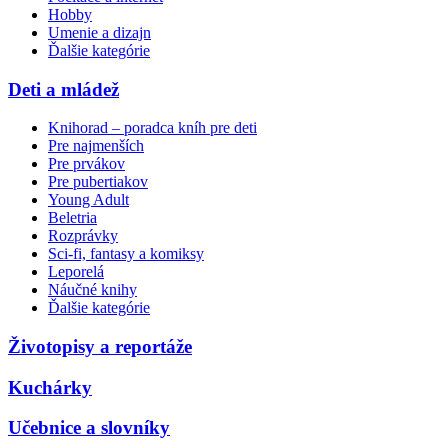
Hobby
Umenie a dizajn
Ďalšie kategórie
Deti a mládež
Knihorad – poradca kníh pre deti
Pre najmenších
Pre prvákov
Pre pubertiakov
Young Adult
Beletria
Rozprávky
Sci-fi, fantasy a komiksy
Leporelá
Náučné knihy
Ďalšie kategórie
Životopisy a reportáže
Kuchárky
Učebnice a slovníky