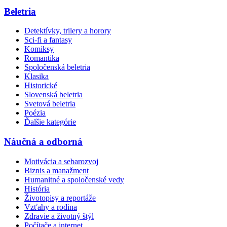
Beletria
Detektívky, trilery a horory
Sci-fi a fantasy
Komiksy
Romantika
Spoločenská beletria
Klasika
Historické
Slovenská beletria
Svetová beletria
Poézia
Ďalšie kategórie
Náučná a odborná
Motivácia a sebarozvoj
Biznis a manažment
Humanitné a spoločenské vedy
História
Životopisy a reportáže
Vzťahy a rodina
Zdravie a životný štýl
Počítače a internet