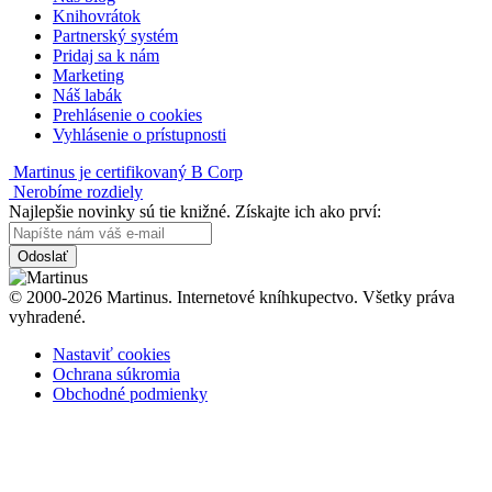
Knihovrátok
Partnerský systém
Pridaj sa k nám
Marketing
Náš labák
Prehlásenie o cookies
Vyhlásenie o prístupnosti
Martinus je certifikovaný B Corp
Nerobíme rozdiely
Najlepšie novinky sú tie knižné. Získajte ich ako prví:
Odoslať
© 2000-2026 Martinus. Internetové kníhkupectvo. Všetky práva
vyhradené.
Nastaviť cookies
Ochrana súkromia
Obchodné podmienky