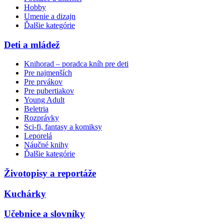
Hobby
Umenie a dizajn
Ďalšie kategórie
Deti a mládež
Knihorad – poradca kníh pre deti
Pre najmenších
Pre prvákov
Pre pubertiakov
Young Adult
Beletria
Rozprávky
Sci-fi, fantasy a komiksy
Leporelá
Náučné knihy
Ďalšie kategórie
Životopisy a reportáže
Kuchárky
Učebnice a slovníky