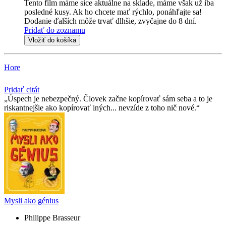
Tento film máme síce aktuálne na sklade, máme však už iba
posledné kusy. Ak ho chcete mať rýchlo, ponáhľajte sa!
Dodanie ďalších môže trvať dlhšie, zvyčajne do 8 dní.
Pridať do zoznamu
Vložiť do košíka
Hore
Pridať citát
Úspech je nebezpečný. Človek začne kopírovať sám seba a to je
riskantnejšie ako kopírovať iných... nevzíde z toho nič nové.
Mysli ako génius
Philippe Brasseur