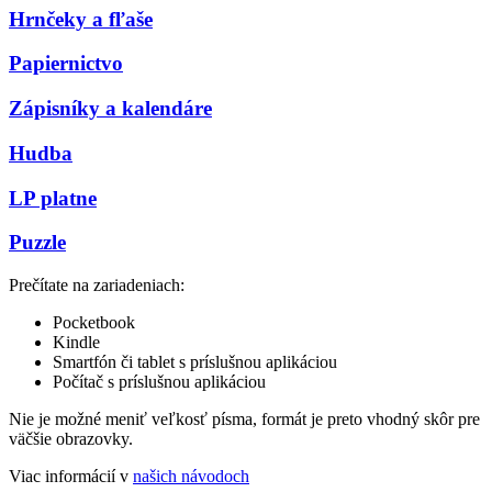
Hrnčeky a fľaše
Papiernictvo
Zápisníky a kalendáre
Hudba
LP platne
Puzzle
Prečítate na zariadeniach:
Pocketbook
Kindle
Smartfón či tablet s príslušnou aplikáciou
Počítač s príslušnou aplikáciou
Nie je možné meniť veľkosť písma, formát je preto vhodný skôr pre
väčšie obrazovky.
Viac informácií v
našich návodoch