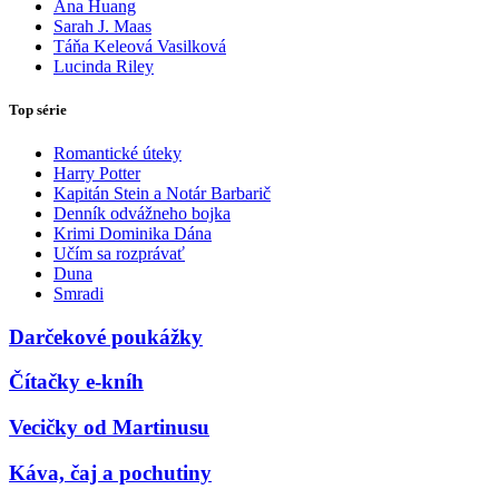
Ana Huang
Sarah J. Maas
Táňa Keleová Vasilková
Lucinda Riley
Top série
Romantické úteky
Harry Potter
Kapitán Stein a Notár Barbarič
Denník odvážneho bojka
Krimi Dominika Dána
Učím sa rozprávať
Duna
Smradi
Darčekové poukážky
Čítačky e-kníh
Vecičky od Martinusu
Káva, čaj a pochutiny