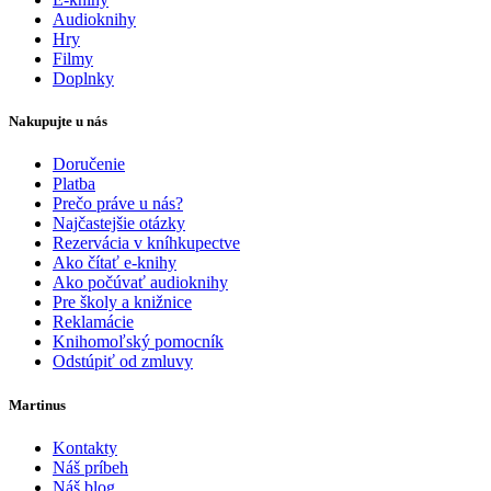
Audioknihy
Hry
Filmy
Doplnky
Nakupujte u nás
Doručenie
Platba
Prečo práve u nás?
Najčastejšie otázky
Rezervácia v kníhkupectve
Ako čítať e-knihy
Ako počúvať audioknihy
Pre školy a knižnice
Reklamácie
Knihomoľský pomocník
Odstúpiť od zmluvy
Martinus
Kontakty
Náš príbeh
Náš blog