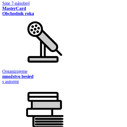
Sme 7-násobný
MasterCard
Obchodník roka
Organizujeme
množstvo besied
s autormi