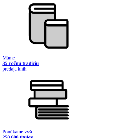
Máme
35-ročnú tradíciu
predaja kníh
Ponúkame vyše
250 000 titulov