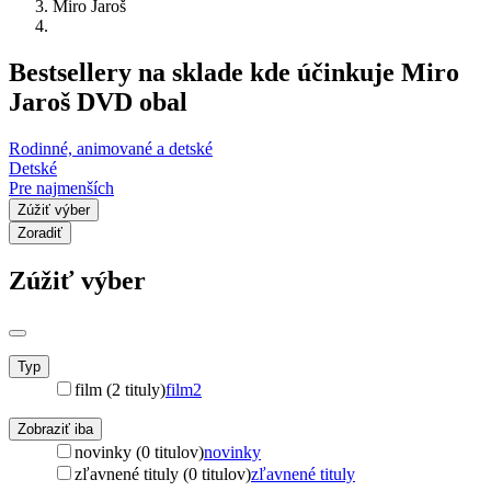
Miro Jaroš
Bestsellery na sklade kde účinkuje Miro
Jaroš DVD obal
Rodinné, animované a detské
Detské
Pre najmenších
Zúžiť výber
Zoradiť
Zúžiť výber
Typ
film (2 tituly)
film
2
Zobraziť iba
novinky (0 titulov)
novinky
zľavnené tituly (0 titulov)
zľavnené tituly