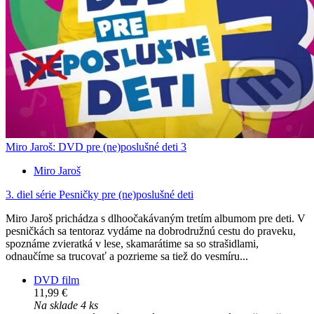
Miro Jaroš: DVD pre (ne)poslušné deti 3
Miro Jaroš
3. diel série
Pesničky pre (ne)poslušné deti
Miro Jaroš prichádza s dlhoočakávaným tretím albumom pre deti. V
pesničkách sa tentoraz vydáme na dobrodružnú cestu do praveku,
spoznáme zvieratká v lese, skamarátime sa so strašidlami,
odnaučíme sa trucovať a pozrieme sa tiež do vesmíru...
DVD film
11,99 €
Na sklade 4 ks