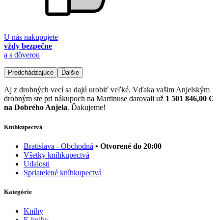
U nás nakupujete
vždy bezpečne
a s dôverou
Predchádzajúce
Ďalšie
Aj z drobných vecí sa dajú urobiť veľké. Vďaka vašim Anjelským
drobným ste pri nákupoch na Martinuse darovali už
1 501 846,00 €
na Dobrého Anjela
. Ďakujeme!
Kníhkupectvá
Bratislava - Obchodná
• Otvorené do 20:00
Všetky kníhkupectvá
Udalosti
Spriatelené kníhkupectvá
Kategórie
Knihy
E-knihy