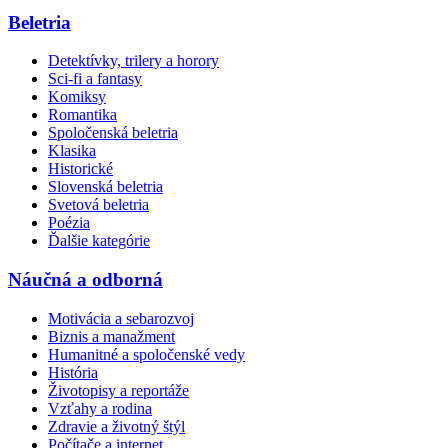
Beletria
Detektívky, trilery a horory
Sci-fi a fantasy
Komiksy
Romantika
Spoločenská beletria
Klasika
Historické
Slovenská beletria
Svetová beletria
Poézia
Ďalšie kategórie
Náučná a odborná
Motivácia a sebarozvoj
Biznis a manažment
Humanitné a spoločenské vedy
História
Životopisy a reportáže
Vzťahy a rodina
Zdravie a životný štýl
Počítače a internet