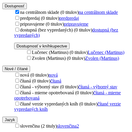
Dostupnosť
na centrálnom sklade (0 titulov)
na centrálnom sklade
predpredaj (0 titulov)
predpredaj
pripravujeme (0 titulov)
pripravujeme
dostupná (bez vypredaných) (0 titulov)
dostupná (bez
vypredaných)
Dostupnosť v kníhkupectve
Lučenec (Martinus) (0 titulov)
Lučenec (Martinus)
Zvolen (Martinus) (0 titulov)
Zvolen (Martinus)
Nové / čítané
nová (0 titulov)
nová
čítaná (0 titulov)
čítaná
čítaná - výborný stav (0 titulov)
čítaná - výborný stav
čítaná - mierne opotrebovaná (0 titulov)
čítaná - mierne
opotrebovaná
čítané verzie vypredaných kníh (0 titulov)
čítané verzie
vypredaných kníh
Jazyk
slovenčina (2 tituly)
slovenčina
2