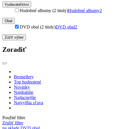
Vydavateľstvo
Hudobné albumy (2 tituly)
Hudobné albumy
2
Obal
DVD obal (2 tituly)
DVD obal
2
Zúžiť výber
Zoradiť
Bestsellery
Top hodnotené
Novinky
Najdrahšie
Najlacnejšie
Najvyššia zľava
Použité filtre
Zrušiť filtre
na sklade
DVD obal