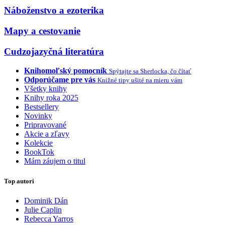
Náboženstvo a ezoterika
Mapy a cestovanie
Cudzojazyčná literatúra
Knihomoľský pomocník
Spýtajte sa Sherlocka, čo čítať
Odporúčame pre vás
Knižné tipy ušité na mieru vám
Všetky knihy
Knihy roka 2025
Bestsellery
Novinky
Pripravované
Akcie a zľavy
Kolekcie
BookTok
Mám záujem o titul
Top autori
Dominik Dán
Julie Caplin
Rebecca Yarros