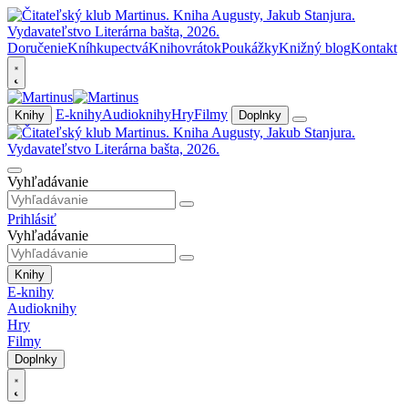
Doručenie
Kníhkupectvá
Knihovrátok
Poukážky
Knižný blog
Kontakt
E-knihy
Audioknihy
Hry
Filmy
Knihy
Doplnky
Vyhľadávanie
Prihlásiť
Vyhľadávanie
Knihy
E-knihy
Audioknihy
Hry
Filmy
Doplnky