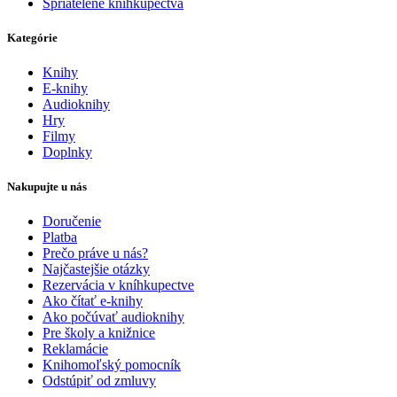
Spriatelené kníhkupectvá
Kategórie
Knihy
E-knihy
Audioknihy
Hry
Filmy
Doplnky
Nakupujte u nás
Doručenie
Platba
Prečo práve u nás?
Najčastejšie otázky
Rezervácia v kníhkupectve
Ako čítať e-knihy
Ako počúvať audioknihy
Pre školy a knižnice
Reklamácie
Knihomoľský pomocník
Odstúpiť od zmluvy