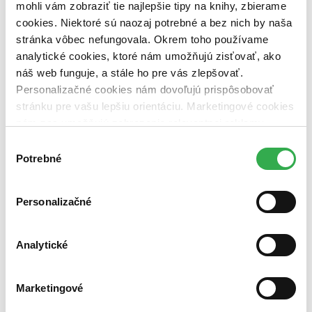
vypredaných)
mohli vám zobraziť tie najlepšie tipy na knihy, zbierame
cookies. Niektoré sú naozaj potrebné a bez nich by naša
Nové / čítané
stránka vôbec nefungovala. Okrem toho používame
nová (0 titulov)
nová
analytické cookies, ktoré nám umožňujú zisťovať, ako
čítaná (0 titulov)
čítaná
náš web funguje, a stále ho pre vás zlepšovať.
čítaná - výborný stav (0 titulov)
čítaná - výborný stav
čítaná - mierne opotrebovaná (0 titulov)
čítaná - mierne
Personalizačné cookies nám dovoľujú prispôsobovať
opotrebovaná
stránku pre vašu lepšiu orientáciu. Marketingové cookies
čítané verzie vypredaných kníh (0 titulov)
čítané verzie
nám zas umožňujú zobrazenie relevantnej reklamy.
vypredaných kníh
Niektoré údaje zdieľame aj s tretími stranami. Veľmi by
Výber
Zúžiť výber
nám pomohlo, keby sme mohli používať všetky tieto
Potrebné
súhlasu
cookies. Ďakujeme!
Zoradiť
Personalizačné
Analytické
Bestsellery
Top hodnotené
Novinky
Najdrahšie
Marketingové
Najlacnejšie
Najvyššia zľava