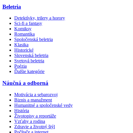
Beletria
Detektívky, trilery a horory
Sci-fi a fantasy
Komiksy
Romantika
Spoločenská beletria
Klasika
Historické
Slovenská beletria
Svetová beletria
Poézia
Ďalšie kategórie
Náučná a odborná
Motivácia a sebarozvoj
Biznis a manažment
Humanitné a spoločenské vedy
História
Životopisy a reportáže
Vzťahy a rodina
Zdravie a životný štýl
Počítače a internet