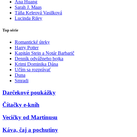
Ana Huang
Sarah J. Maas
Táňa Keleová Vasilková
Lucinda Riley
Top série
Romantické úteky
Harry Potter
Kapitán Stein a Notár Barbarič
Denník odvážneho bojka
Krimi Dominika Dána
Učím sa rozprávať
Duna
Smradi
Darčekové poukážky
Čítačky e-kníh
Vecičky od Martinusu
Káva, čaj a pochutiny