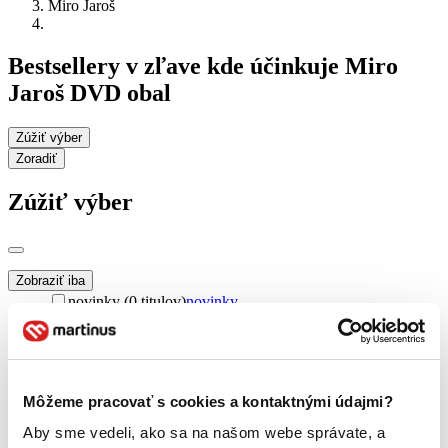
Miro Jaroš
Bestsellery v zľave kde účinkuje Miro
Jaroš DVD obal
Zúžiť výber
Zoradiť
Zúžiť výber
Zobraziť iba
novinky (0 titulov)
novinky
zľavnené tituly (0 titulov)
zľavnené tituly
Dostupnosť
na centrálnom sklade (0 titulov)
na centrálnom sklade
predpredaj (0 titulov)
predpredaj
Môžeme pracovať s cookies a kontaktnými údajmi?
pripravujeme (0 titulov)
pripravujeme
Aby sme vedeli, ako sa na našom webe správate, a
dostupná (bez vypredaných) (0 titulov)
dostupná (bez