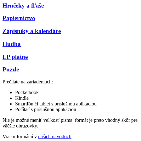
Hrnčeky a fľaše
Papiernictvo
Zápisníky a kalendáre
Hudba
LP platne
Puzzle
Prečítate na zariadeniach:
Pocketbook
Kindle
Smartfón či tablet s príslušnou aplikáciou
Počítač s príslušnou aplikáciou
Nie je možné meniť veľkosť písma, formát je preto vhodný skôr pre
väčšie obrazovky.
Viac informácií v
našich návodoch