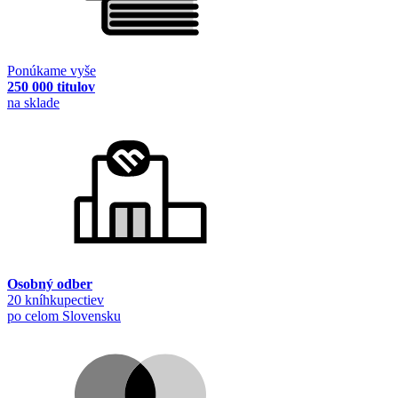
Ponúkame vyše
250 000 titulov
na sklade
Osobný odber
20 kníhkupectiev
po celom Slovensku