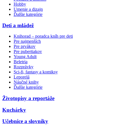
Hobby
Umenie a dizajn
Ďalšie kategórie
Deti a mládež
Knihorad – poradca kníh pre deti
Pre najmenších
Pre prvákov
Pre pubertiakov
Young Adult
Beletria
Rozprávky
Sci-fi, fantasy a komiksy
Leporelá
Náučné knihy
Ďalšie kategórie
Životopisy a reportáže
Kuchárky
Učebnice a slovníky