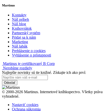
Martinus
Kontakty
Náš príbeh
Náš blog
Knihovrátok
Partnerský systém
Pridaj sa k nám
Marketing
Náš labák
Prehlásenie o cookies
Vyhlásenie o prístupnosti
Martinus je certifikovaný B Corp
Nerobíme rozdiely
Najlepšie novinky sú tie knižné. Získajte ich ako prví:
Odoslať
© 2000-2026 Martinus. Internetové kníhkupectvo. Všetky práva
vyhradené.
Nastaviť cookies
Ochrana súkromia