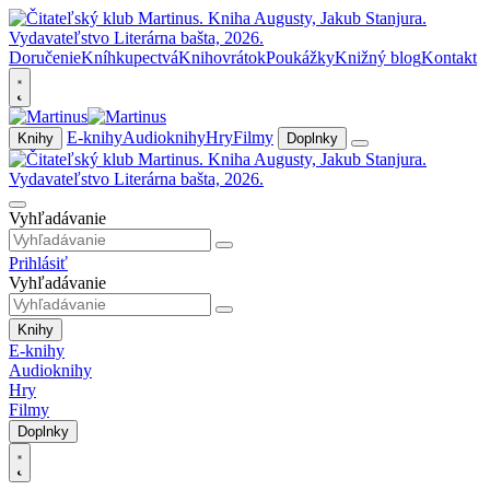
Doručenie
Kníhkupectvá
Knihovrátok
Poukážky
Knižný blog
Kontakt
E-knihy
Audioknihy
Hry
Filmy
Knihy
Doplnky
Vyhľadávanie
Prihlásiť
Vyhľadávanie
Knihy
E-knihy
Audioknihy
Hry
Filmy
Doplnky