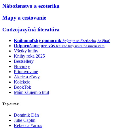
Náboženstvo a ezoterika
Mapy a cestovanie
Cudzojazyčná literatúra
Knihomoľský pomocník
Spýtajte sa Sherlocka, čo čítať
Odporúčame pre vás
Knižné tipy ušité na mieru vám
Všetky knihy
Knihy roka 2025
Bestsellery
Novinky
Pripravované
Akcie a zľavy
Kolekcie
BookTok
Mám záujem o titul
Top autori
Dominik Dán
Julie Caplin
Rebecca Yarros