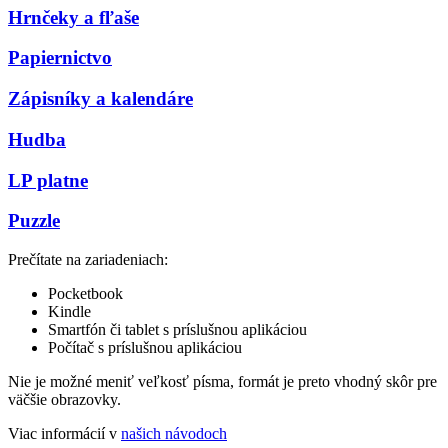
Hrnčeky a fľaše
Papiernictvo
Zápisníky a kalendáre
Hudba
LP platne
Puzzle
Prečítate na zariadeniach:
Pocketbook
Kindle
Smartfón či tablet s príslušnou aplikáciou
Počítač s príslušnou aplikáciou
Nie je možné meniť veľkosť písma, formát je preto vhodný skôr pre
väčšie obrazovky.
Viac informácií v
našich návodoch