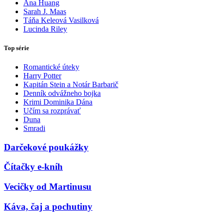
Ana Huang
Sarah J. Maas
Táňa Keleová Vasilková
Lucinda Riley
Top série
Romantické úteky
Harry Potter
Kapitán Stein a Notár Barbarič
Denník odvážneho bojka
Krimi Dominika Dána
Učím sa rozprávať
Duna
Smradi
Darčekové poukážky
Čítačky e-kníh
Vecičky od Martinusu
Káva, čaj a pochutiny