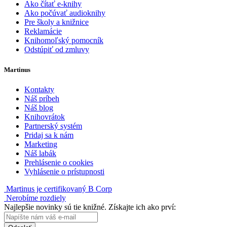
Ako čítať e-knihy
Ako počúvať audioknihy
Pre školy a knižnice
Reklamácie
Knihomoľský pomocník
Odstúpiť od zmluvy
Martinus
Kontakty
Náš príbeh
Náš blog
Knihovrátok
Partnerský systém
Pridaj sa k nám
Marketing
Náš labák
Prehlásenie o cookies
Vyhlásenie o prístupnosti
Martinus je certifikovaný B Corp
Nerobíme rozdiely
Najlepšie novinky sú tie knižné. Získajte ich ako prví: