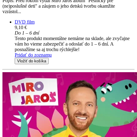
Popis: Pred rokom vydal Miro Jaroš album "Pesničky pre
(ne)poslušné deti" a záujem o jeho detskú tvorbu okamžite
vzrástol...
DVD film
9,10 €
Do 1 – 6 dní
Tento produkt momentálne nemáme na sklade, ale zvyčajne
vám ho vieme zabezpečiť a odoslať do 1 – 6 dní. A
posnažíme sa aj trochu rýchlejšie!
Pridať do zoznamu
Vložiť do košíka