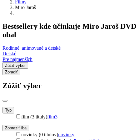
Filmy
Miro Jaroš
Bestsellery kde účinkuje Miro Jaroš DVD
obal
Rodinné, animované a detské
Detské
Pre najmenších
Zúžiť výber
Zoradiť
Zúžiť výber
Typ
film (3 tituly)
film
3
Zobraziť iba
novinky (0 titulov)
novinky