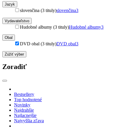
Jazyk
slovenčina (3 tituly)
slovenčina
3
Vydavateľstvo
Hudobné albumy (3 tituly)
Hudobné albumy
3
Obal
DVD obal (3 tituly)
DVD obal
3
Zúžiť výber
Zoradiť
Bestsellery
Top hodnotené
Novinky
Najdrahšie
Najlacnejšie
Najvyššia zľava