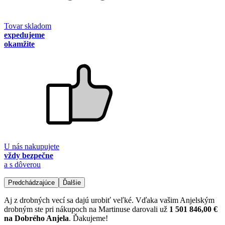
Tovar skladom
expedujeme
okamžite
U nás nakupujete
vždy bezpečne
a s dôverou
Predchádzajúce
Ďalšie
Aj z drobných vecí sa dajú urobiť veľké. Vďaka vašim Anjelským
drobným ste pri nákupoch na Martinuse darovali už
1 501 846,00 €
na Dobrého Anjela
. Ďakujeme!