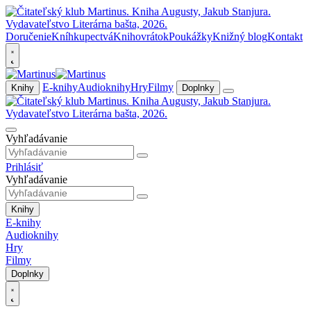
Doručenie
Kníhkupectvá
Knihovrátok
Poukážky
Knižný blog
Kontakt
E-knihy
Audioknihy
Hry
Filmy
Knihy
Doplnky
Vyhľadávanie
Prihlásiť
Vyhľadávanie
Knihy
E-knihy
Audioknihy
Hry
Filmy
Doplnky