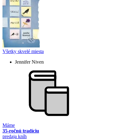
Všetky skvelé miesta
Jennifer Niven
Máme
35-ročnú tradíciu
predaja kníh