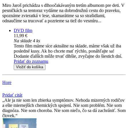
Miro Jaroš prichádza s dlhoočakávaným tretím albumom pre deti. V
pesničkách sa tentoraz vydáme na dobrodružnú cestu do praveku,
spoznáme zvieratká v lese, skamarátime sa so strašidlami,
odnaučíme sa trucovať a pozrieme sa tiež do vesmíru...
DVD film
11,99 €
Na sklade 4 ks
Tento film máme síce aktuálne na sklade, máme však už iba
posledné kusy. Ak ho chcete mať rýchlo, ponáhľajte sa!
Dodanie ďalších môže trvať dlhšie, zvyčajne do šiestich dní.
Pridať do zoznamu
Vložiť do košíka
Hore
Pridať citát
Ale ja nie som len zbierka symptómov. Nehoda mizerných rodičov
a ešte miernejších chemických spojení. Nie som problém. Nie som
diagnóza. Nie som choroba. Nie som niečo, čo sa dá zachrániť. Som
človek.