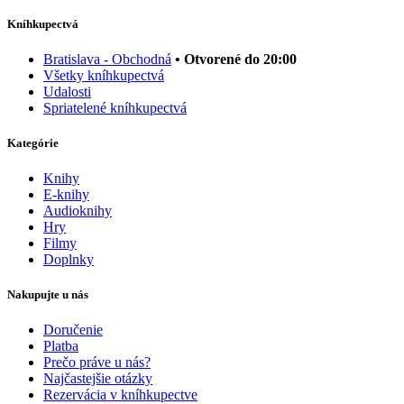
Kníhkupectvá
Bratislava - Obchodná
• Otvorené do 20:00
Všetky kníhkupectvá
Udalosti
Spriatelené kníhkupectvá
Kategórie
Knihy
E-knihy
Audioknihy
Hry
Filmy
Doplnky
Nakupujte u nás
Doručenie
Platba
Prečo práve u nás?
Najčastejšie otázky
Rezervácia v kníhkupectve