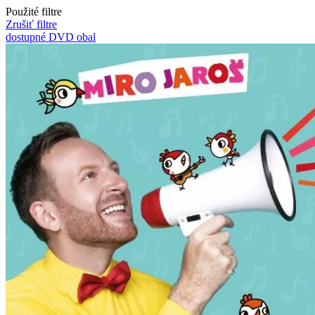
Použité filtre
Zrušiť filtre
dostupné
DVD obal