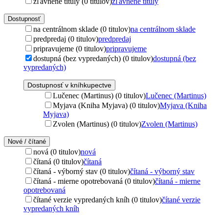
zľavnené tituly (0 titulov)
zľavnené tituly
Dostupnosť
na centrálnom sklade (0 titulov)
na centrálnom sklade
predpredaj (0 titulov)
predpredaj
pripravujeme (0 titulov)
pripravujeme
dostupná (bez vypredaných) (0 titulov)
dostupná (bez
vypredaných)
Dostupnosť v kníhkupectve
Lučenec (Martinus) (0 titulov)
Lučenec (Martinus)
Myjava (Kniha Myjava) (0 titulov)
Myjava (Kniha
Myjava)
Zvolen (Martinus) (0 titulov)
Zvolen (Martinus)
Nové / čítané
nová (0 titulov)
nová
čítaná (0 titulov)
čítaná
čítaná - výborný stav (0 titulov)
čítaná - výborný stav
čítaná - mierne opotrebovaná (0 titulov)
čítaná - mierne
opotrebovaná
čítané verzie vypredaných kníh (0 titulov)
čítané verzie
vypredaných kníh