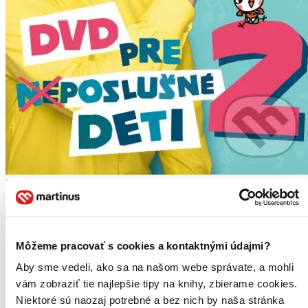
Miro Jaroš: DVD pre (ne)poslušné deti 2
Miro Jaroš
2. diel série
Pesničky pre (ne)poslušné deti
Môžeme pracovať s cookies a kontaktnými údajmi?
Konečne je tu dlhoočakávané druhé DVD Mira Jaroša plné nových,
motivačných videoklipov pre deti...
Aby sme vedeli, ako sa na našom webe správate, a mohli
vám zobraziť tie najlepšie tipy na knihy, zbierame cookies.
DVD film
Niektoré sú naozaj potrebné a bez nich by naša stránka
9,40 €