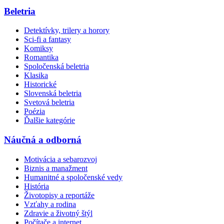
Beletria
Detektívky, trilery a horory
Sci-fi a fantasy
Komiksy
Romantika
Spoločenská beletria
Klasika
Historické
Slovenská beletria
Svetová beletria
Poézia
Ďalšie kategórie
Náučná a odborná
Motivácia a sebarozvoj
Biznis a manažment
Humanitné a spoločenské vedy
História
Životopisy a reportáže
Vzťahy a rodina
Zdravie a životný štýl
Počítače a internet