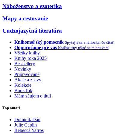
Náboženstvo a ezoterika
Mapy a cestovanie
Cudzojazyčná literatúra
Knihomoľský pomocník
Spýtajte sa Sherlocka, čo čítať
Odporúčame pre vás
Knižné tipy ušité na mieru vám
Všetky knihy
Knihy roka 2025
Bestsellery
Novinky
Pripravované
Akcie a zľavy
Kolekcie
BookTok
Mám záujem o titul
Top autori
Dominik Dán
Julie Caplin
Rebecca Yarros