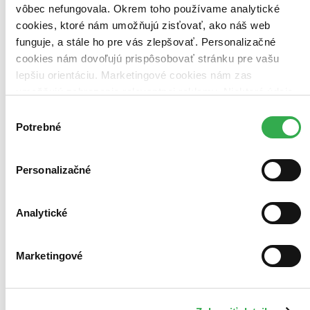
Na sklade 1 ks
vôbec nefungovala. Okrem toho používame analytické
Tento film máme síce aktuálne na sklade, máme však už iba
cookies, ktoré nám umožňujú zisťovať, ako náš web
posledné kusy. Ak ho chcete mať rýchlo, ponáhľajte sa!
funguje, a stále ho pre vás zlepšovať. Personalizačné
Dodanie ďalších môže trvať dlhšie, zvyčajne do šiestich dní.
Pridať do zoznamu
cookies nám dovoľujú prispôsobovať stránku pre vašu
Vložiť do košíka
lepšiu orientáciu. Marketingové cookies nám zas
umožňujú zobrazenie relevantnej reklamy. Niektoré údaje
zdieľame aj s tretími stranami. Veľmi by nám pomohlo,
Výber
keby sme mohli používať všetky tieto cookies. Ďakujeme!
Potrebné
súhlasu
Personalizačné
Analytické
Marketingové