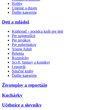
Hobby
Umenie a dizajn
Ďalšie kategórie
Deti a mládež
Knihorad – poradca kníh pre deti
Pre najmenších
Pre prvákov
Pre pubertiakov
Young Adult
Beletria
Rozprávky
Sci-fi, fantasy a komiksy
Leporelá
Náučné knihy
Ďalšie kategórie
Životopisy a reportáže
Kuchárky
Učebnice a slovníky