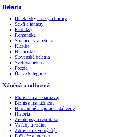
Beletria
Detektívky, trilery a horory
Sci-fi a fantasy
Komiksy
Romantika
Spoločenská beletria
Klasika
Historické
Slovenská beletria
Svetová beletria
Poézia
Ďalšie kategórie
Náučná a odborná
Motivácia a sebarozvoj
Biznis a manažment
Humanitné a spoločenské vedy
História
Životopisy a reportáže
Vzťahy a rodina
Zdravie a životný štýl
Počítače a internet