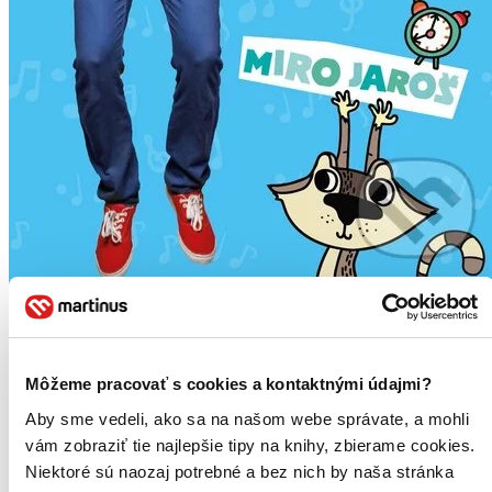
Miro Jaroš: DVD pre (ne)poslušné deti
Miro Jaroš
1. diel série
Pesničky pre (ne)poslušné deti
Môžeme pracovať s cookies a kontaktnými údajmi?
Popis: Pred rokom vydal Miro Jaroš album "Pesničky pre
Aby sme vedeli, ako sa na našom webe správate, a mohli
(ne)poslušné deti" a záujem o jeho detskú tvorbu okamžite
vám zobraziť tie najlepšie tipy na knihy, zbierame cookies.
vzrástol...
Niektoré sú naozaj potrebné a bez nich by naša stránka
DVD film