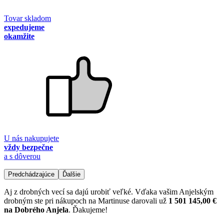
Tovar skladom
expedujeme
okamžite
U nás nakupujete
vždy bezpečne
a s dôverou
Predchádzajúce
Ďalšie
Aj z drobných vecí sa dajú urobiť veľké. Vďaka vašim Anjelským
drobným ste pri nákupoch na Martinuse darovali už
1 501 145,00 €
na Dobrého Anjela
. Ďakujeme!