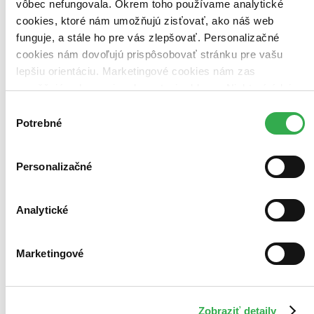
vôbec nefungovala. Okrem toho používame analytické
9,10 €
cookies, ktoré nám umožňujú zisťovať, ako náš web
Do 1 – 6 dní
Tento produkt momentálne nemáme na sklade, ale zvyčajne
funguje, a stále ho pre vás zlepšovať. Personalizačné
vám ho vieme zabezpečiť a odoslať do 1 – 6 dní. A
cookies nám dovoľujú prispôsobovať stránku pre vašu
posnažíme sa aj trochu rýchlejšie!
lepšiu orientáciu. Marketingové cookies nám zas
Pridať do zoznamu
umožňujú zobrazenie relevantnej reklamy. Niektoré údaje
Vložiť do košíka
zdieľame aj s tretími stranami. Veľmi by nám pomohlo,
Výber
keby sme mohli používať všetky tieto cookies. Ďakujeme!
Potrebné
súhlasu
Personalizačné
Analytické
Marketingové
Zobraziť detaily