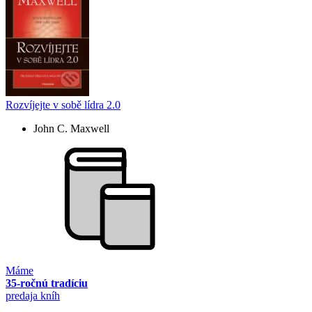
Rozvíjejte v sobě lídra 2.0
John C. Maxwell
Máme
35-ročnú tradíciu
predaja kníh