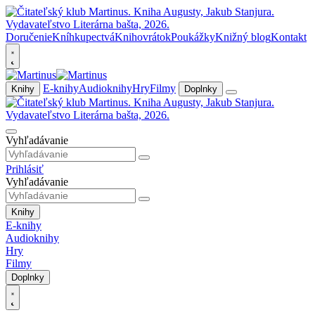
Doručenie
Kníhkupectvá
Knihovrátok
Poukážky
Knižný blog
Kontakt
E-knihy
Audioknihy
Hry
Filmy
Knihy
Doplnky
Vyhľadávanie
Prihlásiť
Vyhľadávanie
Knihy
E-knihy
Audioknihy
Hry
Filmy
Doplnky