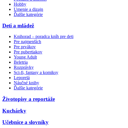
Hobby
Umenie a dizajn
Ďalšie kategórie
Deti a mládež
Knihorad – poradca kníh pre deti
Pre najmenších
Pre prvákov
Pre pubertiakov
Young Adult
Beletria
Rozprávky
Sci-fi, fantasy a komiksy
Leporelá
Náučné knihy
Ďalšie kategórie
Životopisy a reportáže
Kuchárky
Učebnice a slovníky