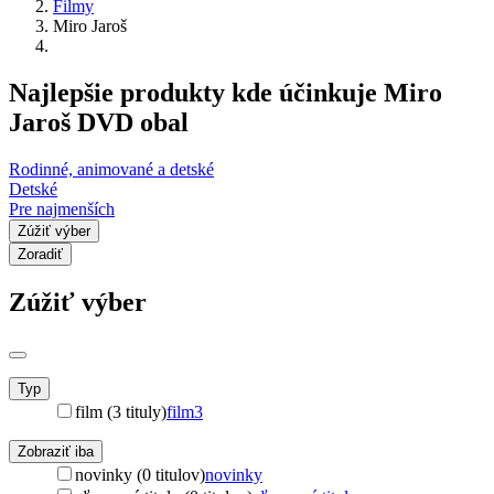
Filmy
Miro Jaroš
Najlepšie produkty kde účinkuje Miro
Jaroš DVD obal
Rodinné, animované a detské
Detské
Pre najmenších
Zúžiť výber
Zoradiť
Zúžiť výber
Typ
film (3 tituly)
film
3
Zobraziť iba
novinky (0 titulov)
novinky