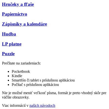
Hrnčeky a fľaše
Papiernictvo
Zápisníky a kalendáre
Hudba
LP platne
Puzzle
Prečítate na zariadeniach:
Pocketbook
Kindle
Smartfón či tablet s príslušnou aplikáciou
Počítač s príslušnou aplikáciou
Nie je možné meniť veľkosť písma, formát je preto vhodný skôr pre
väčšie obrazovky.
Viac informácií v
našich návodoch