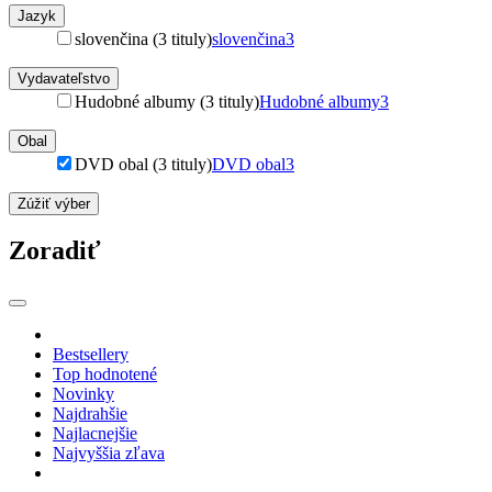
Jazyk
slovenčina (3 tituly)
slovenčina
3
Vydavateľstvo
Hudobné albumy (3 tituly)
Hudobné albumy
3
Obal
DVD obal (3 tituly)
DVD obal
3
Zúžiť výber
Zoradiť
Bestsellery
Top hodnotené
Novinky
Najdrahšie
Najlacnejšie
Najvyššia zľava