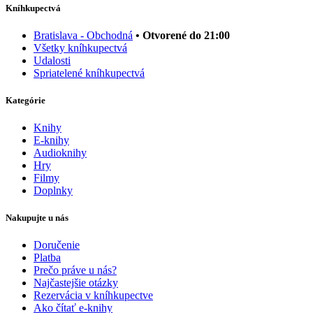
Kníhkupectvá
Bratislava - Obchodná
• Otvorené do 21:00
Všetky kníhkupectvá
Udalosti
Spriatelené kníhkupectvá
Kategórie
Knihy
E-knihy
Audioknihy
Hry
Filmy
Doplnky
Nakupujte u nás
Doručenie
Platba
Prečo práve u nás?
Najčastejšie otázky
Rezervácia v kníhkupectve
Ako čítať e-knihy