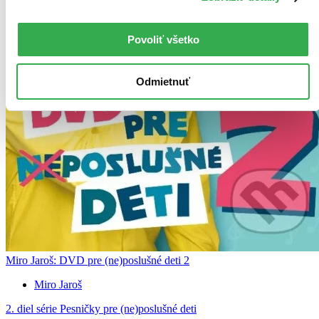
Povoliť všetko
Odmietnuť
Miro Jaroš: DVD pre (ne)poslušné deti 2
Miro Jaroš
2. diel série
Pesničky pre (ne)poslušné deti