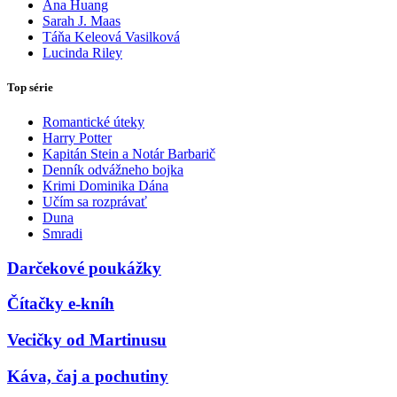
Ana Huang
Sarah J. Maas
Táňa Keleová Vasilková
Lucinda Riley
Top série
Romantické úteky
Harry Potter
Kapitán Stein a Notár Barbarič
Denník odvážneho bojka
Krimi Dominika Dána
Učím sa rozprávať
Duna
Smradi
Darčekové poukážky
Čítačky e-kníh
Vecičky od Martinusu
Káva, čaj a pochutiny