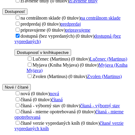
zľavnené tituly (0 titulov)
zľavnené tituly
Dostupnosť
na centrálnom sklade (0 titulov)
na centrálnom sklade
predpredaj (0 titulov)
predpredaj
pripravujeme (0 titulov)
pripravujeme
dostupná (bez vypredaných) (0 titulov)
dostupná (bez
vypredaných)
Dostupnosť v kníhkupectve
Lučenec (Martinus) (0 titulov)
Lučenec (Martinus)
Myjava (Kniha Myjava) (0 titulov)
Myjava (Kniha
Myjava)
Zvolen (Martinus) (0 titulov)
Zvolen (Martinus)
Nové / čítané
nová (0 titulov)
nová
čítaná (0 titulov)
čítaná
čítaná - výborný stav (0 titulov)
čítaná - výborný stav
čítaná - mierne opotrebovaná (0 titulov)
čítaná - mierne
opotrebovaná
čítané verzie vypredaných kníh (0 titulov)
čítané verzie
vypredaných kníh