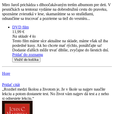
Miro Jaroš prichádza s dlhoočakávaným tretím albumom pre deti. V
pesničkách sa tentoraz vydáme na dobrodružnú cestu do praveku,
spoznáme zvieratká v lese, skamarátime sa so strašidlami,
odnaučíme sa trucovať a pozrieme sa tiež do vesmíru...
DVD film
11,99 €
Na sklade 4 ks
Tento film máme síce aktuálne na sklade, máme však už iba
posledné kusy. Ak ho chcete mať rýchlo, ponáhľajte sa!
Dodanie ďalších môže trvať dlhšie, zvyčajne do šiestich dní.
Pridať do zoznamu
Vložiť do košíka
Hore
Pridať citát
Rozdiel medzi školou a životom je, že v škole sa najprv naučíte
lekciu a potom dostanete test. No život vám najprv dá test a z neho
si odnesiete lekciu.