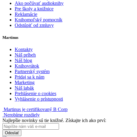
Ako počúvať audioknihy
Pre školy a knižnice
Reklamácie
Knihomoľský pomocník
Odstúpiť od zmluvy
Martinus
Kontakty
Náš príbeh
Náš blog
Knihovrátok
Partnerský systém
Pridaj sa k nám
Marketing
Náš labák
Prehlásenie o cookies
Vyhlásenie o prístupnosti
Martinus je certifikovaný B Corp
Nerobíme rozdiely
Najlepšie novinky sú tie knižné. Získajte ich ako prví:
Odoslať