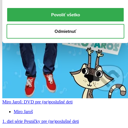
Povoliť všetko
Odmietnuť
Miro Jaroš: DVD pre (ne)poslušné deti
Miro Jaroš
1. diel série
Pesničky pre (ne)poslušné deti