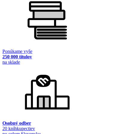
Ponúkame vyše
250 000 titulov
na sklade
Osobný odber
20 kníhkupectiev
po celom Slovensku