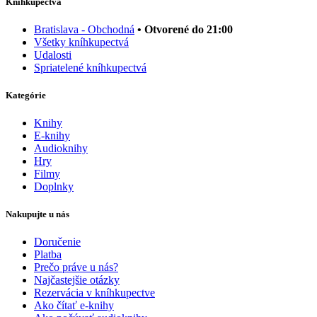
Kníhkupectvá
Bratislava - Obchodná
• Otvorené do 21:00
Všetky kníhkupectvá
Udalosti
Spriatelené kníhkupectvá
Kategórie
Knihy
E-knihy
Audioknihy
Hry
Filmy
Doplnky
Nakupujte u nás
Doručenie
Platba
Prečo práve u nás?
Najčastejšie otázky
Rezervácia v kníhkupectve
Ako čítať e-knihy