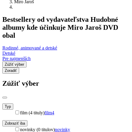
Miro Jaroš
Bestsellery od vydavateľstva Hudobné
albumy kde účinkuje Miro Jaroš DVD
obal
Rodinné, animované a detské
Detské
Pre najmenších
Zúžiť výber
Zoradiť
Zúžiť výber
Typ
film (4 tituly)
film
4
Zobraziť iba
novinky (0 titulov)
novinky