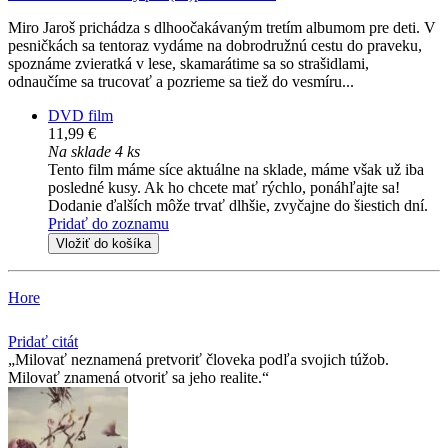
Miro Jaroš prichádza s dlhoočakávaným tretím albumom pre deti. V
pesničkách sa tentoraz vydáme na dobrodružnú cestu do praveku,
spoznáme zvieratká v lese, skamarátime sa so strašidlami,
odnaučíme sa trucovať a pozrieme sa tiež do vesmíru...
DVD film
11,99 €
Na sklade 4 ks
Tento film máme síce aktuálne na sklade, máme však už iba
posledné kusy. Ak ho chcete mať rýchlo, ponáhľajte sa!
Dodanie ďalších môže trvať dlhšie, zvyčajne do šiestich dní.
Pridať do zoznamu
Vložiť do košíka
Hore
Pridať citát
Milovať neznamená pretvoriť človeka podľa svojich túžob.
Milovať znamená otvoriť sa jeho realite.