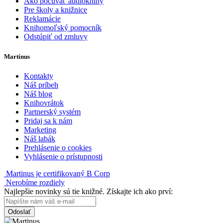
Ako počúvať audioknihy
Pre školy a knižnice
Reklamácie
Knihomoľský pomocník
Odstúpiť od zmluvy
Martinus
Kontakty
Náš príbeh
Náš blog
Knihovrátok
Partnerský systém
Pridaj sa k nám
Marketing
Náš labák
Prehlásenie o cookies
Vyhlásenie o prístupnosti
Martinus je certifikovaný B Corp
Nerobíme rozdiely
Najlepšie novinky sú tie knižné. Získajte ich ako prví:
Odoslať