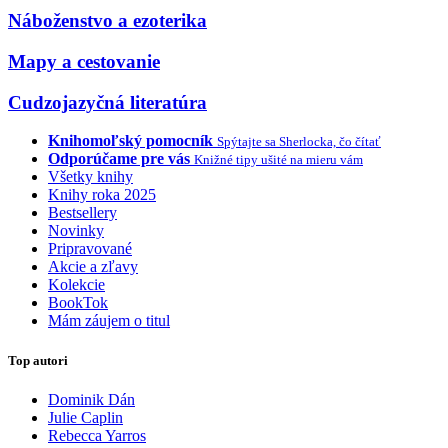
Náboženstvo a ezoterika
Mapy a cestovanie
Cudzojazyčná literatúra
Knihomoľský pomocník
Spýtajte sa Sherlocka, čo čítať
Odporúčame pre vás
Knižné tipy ušité na mieru vám
Všetky knihy
Knihy roka 2025
Bestsellery
Novinky
Pripravované
Akcie a zľavy
Kolekcie
BookTok
Mám záujem o titul
Top autori
Dominik Dán
Julie Caplin
Rebecca Yarros