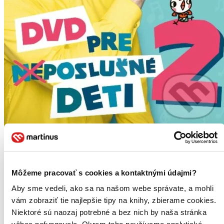
Miro Jaroš: DVD pre (ne)poslušné deti 2
Miro Jaroš
2. diel série
Pesničky pre (ne)poslušné deti
Môžeme pracovať s cookies a kontaktnými údajmi?
Aby sme vedeli, ako sa na našom webe správate, a mohli
Konečne je tu dlhoočakávané druhé DVD Mira Jaroša plné nových,
motivačných videoklipov pre deti...
vám zobraziť tie najlepšie tipy na knihy, zbierame cookies.
Niektoré sú naozaj potrebné a bez nich by naša stránka
DVD film
9,40 €