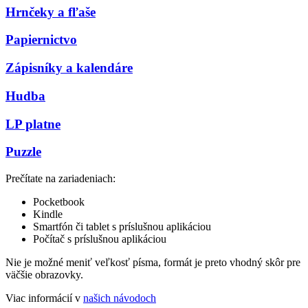
Hrnčeky a fľaše
Papiernictvo
Zápisníky a kalendáre
Hudba
LP platne
Puzzle
Prečítate na zariadeniach:
Pocketbook
Kindle
Smartfón či tablet s príslušnou aplikáciou
Počítač s príslušnou aplikáciou
Nie je možné meniť veľkosť písma, formát je preto vhodný skôr pre
väčšie obrazovky.
Viac informácií v
našich návodoch