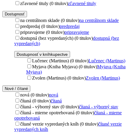
zľavnené tituly (0 titulov)
zľavnené tituly
Dostupnosť
na centrálnom sklade (0 titulov)
na centrálnom sklade
predpredaj (0 titulov)
predpredaj
pripravujeme (0 titulov)
pripravujeme
dostupná (bez vypredaných) (0 titulov)
dostupná (bez
vypredaných)
Dostupnosť v kníhkupectve
Lučenec (Martinus) (0 titulov)
Lučenec (Martinus)
Myjava (Kniha Myjava) (0 titulov)
Myjava (Kniha
Myjava)
Zvolen (Martinus) (0 titulov)
Zvolen (Martinus)
Nové / čítané
nová (0 titulov)
nová
čítaná (0 titulov)
čítaná
čítaná - výborný stav (0 titulov)
čítaná - výborný stav
čítaná - mierne opotrebovaná (0 titulov)
čítaná - mierne
opotrebovaná
čítané verzie vypredaných kníh (0 titulov)
čítané verzie
vypredaných kníh