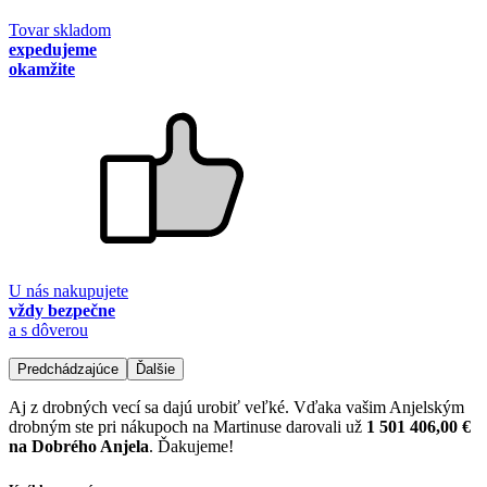
Tovar skladom
expedujeme
okamžite
U nás nakupujete
vždy bezpečne
a s dôverou
Predchádzajúce
Ďalšie
Aj z drobných vecí sa dajú urobiť veľké. Vďaka vašim Anjelským
drobným ste pri nákupoch na Martinuse darovali už
1 501 406,00 €
na Dobrého Anjela
. Ďakujeme!