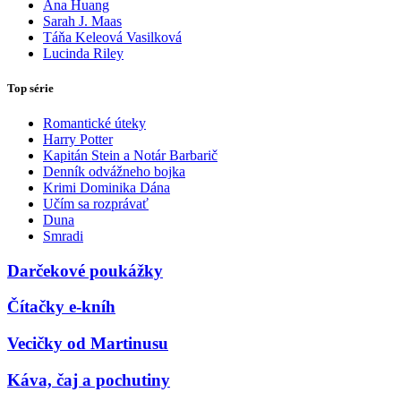
Ana Huang
Sarah J. Maas
Táňa Keleová Vasilková
Lucinda Riley
Top série
Romantické úteky
Harry Potter
Kapitán Stein a Notár Barbarič
Denník odvážneho bojka
Krimi Dominika Dána
Učím sa rozprávať
Duna
Smradi
Darčekové poukážky
Čítačky e-kníh
Vecičky od Martinusu
Káva, čaj a pochutiny