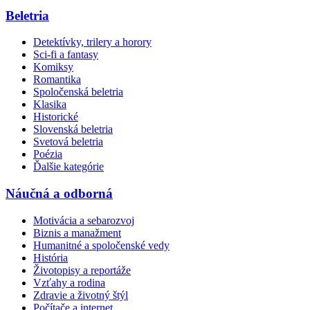
Beletria
Detektívky, trilery a horory
Sci-fi a fantasy
Komiksy
Romantika
Spoločenská beletria
Klasika
Historické
Slovenská beletria
Svetová beletria
Poézia
Ďalšie kategórie
Náučná a odborná
Motivácia a sebarozvoj
Biznis a manažment
Humanitné a spoločenské vedy
História
Životopisy a reportáže
Vzťahy a rodina
Zdravie a životný štýl
Počítače a internet