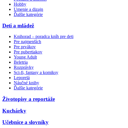
Hobby
Umenie a dizajn
Ďalšie kategórie
Deti a mládež
Knihorad – poradca kníh pre deti
Pre najmenších
Pre prvákov
Pre pubertiakov
Young Adult
Beletria
Rozprávky
Sci-fi, fantasy a komiksy
Leporelá
Náučné knihy
Ďalšie kategórie
Životopisy a reportáže
Kuchárky
Učebnice a slovníky