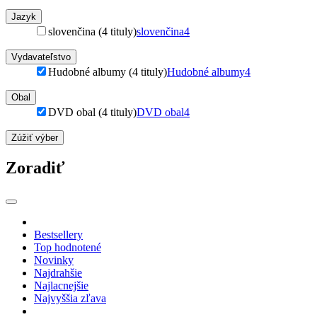
Jazyk
slovenčina (4 tituly)
slovenčina
4
Vydavateľstvo
Hudobné albumy (4 tituly)
Hudobné albumy
4
Obal
DVD obal (4 tituly)
DVD obal
4
Zúžiť výber
Zoradiť
Bestsellery
Top hodnotené
Novinky
Najdrahšie
Najlacnejšie
Najvyššia zľava