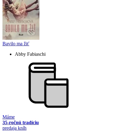
Bavilo ma žiť
Abby Fabiaschi
Máme
35-ročnú tradíciu
predaja kníh