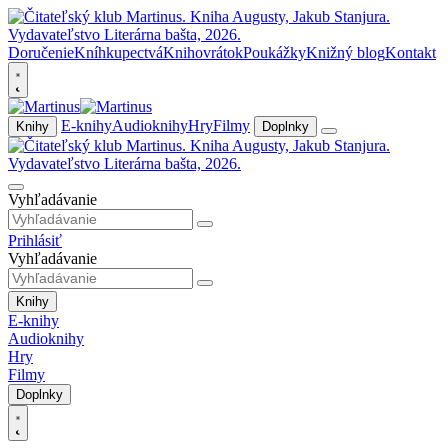
Doručenie
Kníhkupectvá
Knihovrátok
Poukážky
Knižný blog
Kontakt
E-knihy
Audioknihy
Hry
Filmy
Knihy
Doplnky
Vyhľadávanie
Prihlásiť
Vyhľadávanie
Knihy
E-knihy
Audioknihy
Hry
Filmy
Doplnky