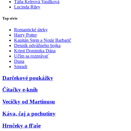
Táňa Keleová Vasilková
Lucinda Riley
Top série
Romantické úteky
Harry Potter
Kapitán Stein a Notár Barbarič
Denník odvážneho bojka
Krimi Dominika Dána
Učím sa rozprávať
Duna
Smradi
Darčekové poukážky
Čítačky e-kníh
Vecičky od Martinusu
Káva, čaj a pochutiny
Hrnčeky a fľaše