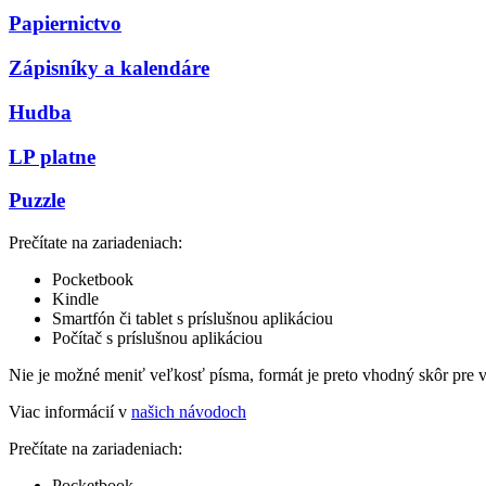
Papiernictvo
Zápisníky a kalendáre
Hudba
LP platne
Puzzle
Prečítate na zariadeniach:
Pocketbook
Kindle
Smartfón či tablet s príslušnou aplikáciou
Počítač s príslušnou aplikáciou
Nie je možné meniť veľkosť písma, formát je preto vhodný skôr pre 
Viac informácií v
našich návodoch
Prečítate na zariadeniach:
Pocketbook