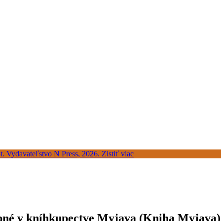
tupné v kníhkupectve Myjava (Kniha Myjava