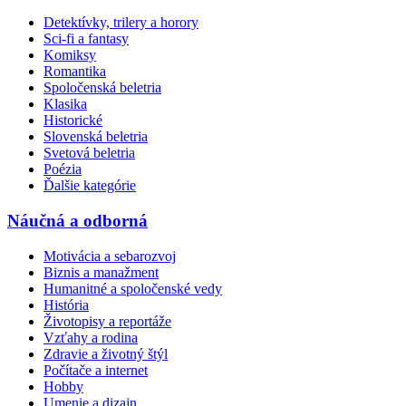
Detektívky, trilery a horory
Sci-fi a fantasy
Komiksy
Romantika
Spoločenská beletria
Klasika
Historické
Slovenská beletria
Svetová beletria
Poézia
Ďalšie kategórie
Náučná a odborná
Motivácia a sebarozvoj
Biznis a manažment
Humanitné a spoločenské vedy
História
Životopisy a reportáže
Vzťahy a rodina
Zdravie a životný štýl
Počítače a internet
Hobby
Umenie a dizajn