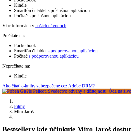
Kindle
Smartfón či tablet s príslušnou aplikáciou
Počítač s príslušnou aplikáciou
Viac informácií v
našich návodoch
Prečítate na:
Pocketbook
Smartfón či tablet
s podporovanou aplikáciou
Počítač
s podporovanou aplikáciou
Neprečítate na:
Kindle
Ako čítať e-knihy zabezpečené cez Adobe DRM?
Filmy
Miro Jaroš
Bestsellery kde účinkuje Miro Jaroš dos