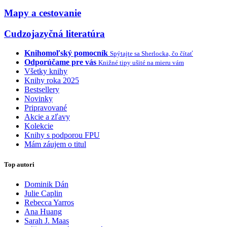
Mapy a cestovanie
Cudzojazyčná literatúra
Knihomoľský pomocník
Spýtajte sa Sherlocka, čo čítať
Odporúčame pre vás
Knižné tipy ušité na mieru vám
Všetky knihy
Knihy roka 2025
Bestsellery
Novinky
Pripravované
Akcie a zľavy
Kolekcie
Knihy s podporou FPU
Mám záujem o titul
Top autori
Dominik Dán
Julie Caplin
Rebecca Yarros
Ana Huang
Sarah J. Maas