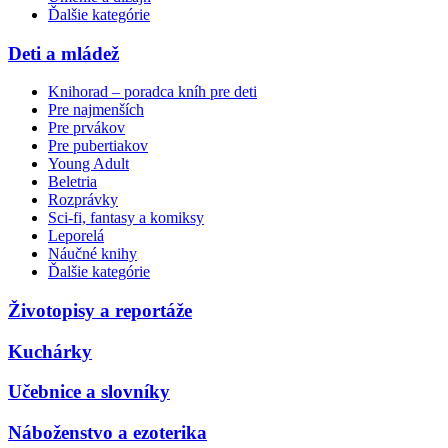
Ďalšie kategórie
Deti a mládež
Knihorad – poradca kníh pre deti
Pre najmenších
Pre prvákov
Pre pubertiakov
Young Adult
Beletria
Rozprávky
Sci-fi, fantasy a komiksy
Leporelá
Náučné knihy
Ďalšie kategórie
Životopisy a reportáže
Kuchárky
Učebnice a slovníky
Náboženstvo a ezoterika