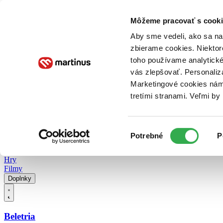
Doručenie
Kníhkupectvá
Knihovrátok
Poukážky
Knižný blog
Kontakt
Môžeme pracovať s cooki
Aby sme vedeli, ako sa na 
zbierame cookies. Niektor
E-knihy
Audioknihy
Hry
Filmy
Knihy
Doplnky
toho používame analytické
vás zlepšovať. Personaliz
Vyhľadávanie
Marketingové cookies nám 
tretími stranami. Veľmi b
Prihlásiť
Vyhľadávanie
Výber
Knihy
Potrebné
P
súhlasu
E-knihy
Audioknihy
Hry
Filmy
Doplnky
Beletria