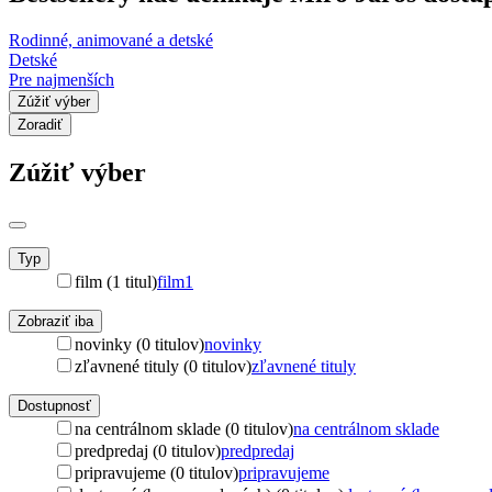
Rodinné, animované a detské
Detské
Pre najmenších
Zúžiť výber
Zoradiť
Zúžiť výber
Typ
film (1 titul)
film
1
Zobraziť iba
novinky (0 titulov)
novinky
zľavnené tituly (0 titulov)
zľavnené tituly
Dostupnosť
na centrálnom sklade (0 titulov)
na centrálnom sklade
predpredaj (0 titulov)
predpredaj
pripravujeme (0 titulov)
pripravujeme