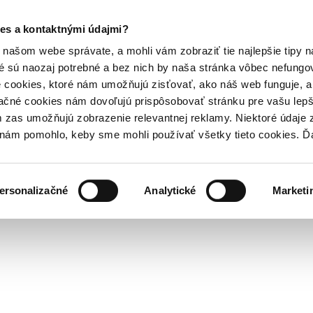
es a kontaktnými údajmi?
našom webe správate, a mohli vám zobraziť tie najlepšie tipy n
é sú naozaj potrebné a bez nich by naša stránka vôbec nefung
 cookies, ktoré nám umožňujú zisťovať, ako náš web funguje, a 
ačné cookies nám dovoľujú prispôsobovať stránku pre vašu lepši
zas umožňujú zobrazenie relevantnej reklamy. Niektoré údaje z
y nám pomohlo, keby sme mohli používať všetky tieto cookies. 
ersonalizačné
Analytické
Marketi