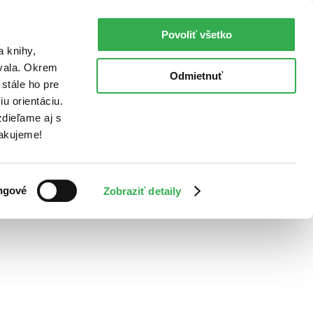
Povoliť všetko
a knihy,
ovala. Okrem
Odmietnuť
stále ho pre
u orientáciu.
dieľame aj s
Ďakujeme!
ngové
Zobraziť detaily