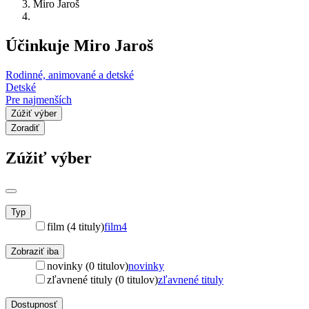
Miro Jaroš
Účinkuje Miro Jaroš
Rodinné, animované a detské
Detské
Pre najmenších
Zúžiť výber
Zoradiť
Zúžiť výber
Typ
film (4 tituly)
film
4
Zobraziť iba
novinky (0 titulov)
novinky
zľavnené tituly (0 titulov)
zľavnené tituly
Dostupnosť