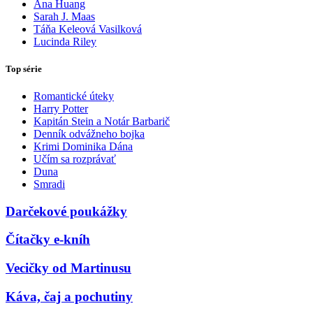
Ana Huang
Sarah J. Maas
Táňa Keleová Vasilková
Lucinda Riley
Top série
Romantické úteky
Harry Potter
Kapitán Stein a Notár Barbarič
Denník odvážneho bojka
Krimi Dominika Dána
Učím sa rozprávať
Duna
Smradi
Darčekové poukážky
Čítačky e-kníh
Vecičky od Martinusu
Káva, čaj a pochutiny