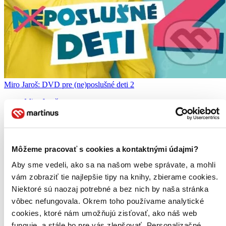
Miro Jaroš: DVD pre (ne)poslušné deti 2
Miro Jaroš
2. diel série
Pesničky pre (ne)poslušné deti
Konečne je tu dlhoočakávané druhé DVD Mira Jaroša plné nových,
motivačných videoklipov pre deti...
Môžeme pracovať s cookies a kontaktnými údajmi?
DVD film
Aby sme vedeli, ako sa na našom webe správate, a mohli
9,40 €
vám zobraziť tie najlepšie tipy na knihy, zbierame cookies.
Na sklade 1 ks
Niektoré sú naozaj potrebné a bez nich by naša stránka
Tento film máme síce aktuálne na sklade, máme však už iba
posledné kusy. Ak ho chcete mať rýchlo, ponáhľajte sa!
vôbec nefungovala. Okrem toho používame analytické
Dodanie ďalších môže trvať dlhšie, zvyčajne do šiestich dní.
cookies, ktoré nám umožňujú zisťovať, ako náš web
Pridať do zoznamu
funguje, a stále ho pre vás zlepšovať. Personalizačné