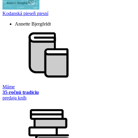
Kodanská pieseň piesní
Annette Bjergfeldt
Máme
35-ročnú tradíciu
predaja kníh