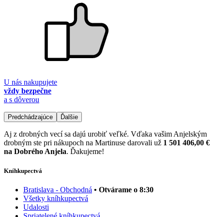
U nás nakupujete
vždy bezpečne
a s dôverou
Predchádzajúce
Ďalšie
Aj z drobných vecí sa dajú urobiť veľké. Vďaka vašim Anjelským
drobným ste pri nákupoch na Martinuse darovali už
1 501 406,00 €
na Dobrého Anjela
. Ďakujeme!
Kníhkupectvá
Bratislava - Obchodná
• Otvárame o 8:30
Všetky kníhkupectvá
Udalosti
Spriatelené kníhkupectvá