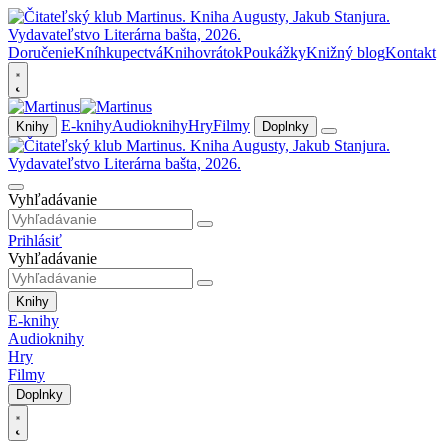
Doručenie
Kníhkupectvá
Knihovrátok
Poukážky
Knižný blog
Kontakt
E-knihy
Audioknihy
Hry
Filmy
Knihy
Doplnky
Vyhľadávanie
Prihlásiť
Vyhľadávanie
Knihy
E-knihy
Audioknihy
Hry
Filmy
Doplnky