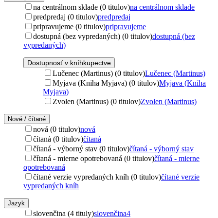
na centrálnom sklade (0 titulov)
na centrálnom sklade
predpredaj (0 titulov)
predpredaj
pripravujeme (0 titulov)
pripravujeme
dostupná (bez vypredaných) (0 titulov)
dostupná (bez
vypredaných)
Dostupnosť v kníhkupectve
Lučenec (Martinus) (0 titulov)
Lučenec (Martinus)
Myjava (Kniha Myjava) (0 titulov)
Myjava (Kniha
Myjava)
Zvolen (Martinus) (0 titulov)
Zvolen (Martinus)
Nové / čítané
nová (0 titulov)
nová
čítaná (0 titulov)
čítaná
čítaná - výborný stav (0 titulov)
čítaná - výborný stav
čítaná - mierne opotrebovaná (0 titulov)
čítaná - mierne
opotrebovaná
čítané verzie vypredaných kníh (0 titulov)
čítané verzie
vypredaných kníh
Jazyk
slovenčina (4 tituly)
slovenčina
4