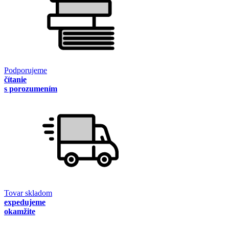
Podporujeme
čítanie
s porozumením
Tovar skladom
expedujeme
okamžite