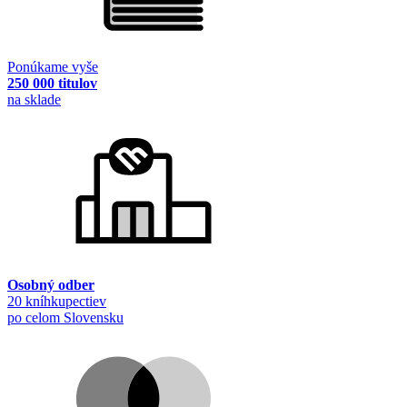
Ponúkame vyše
250 000 titulov
na sklade
Osobný odber
20 kníhkupectiev
po celom Slovensku