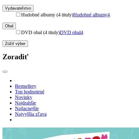
Vydavateľstvo
Hudobné albumy (4 tituly)
Hudobné albumy
4
Obal
DVD obal (4 tituly)
DVD obal
4
Zúžiť výber
Zoradiť
Bestsellery
Top hodnotené
Novinky
Najdrahšie
Najlacnejšie
Najvyššia zľava