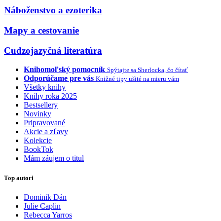
Náboženstvo a ezoterika
Mapy a cestovanie
Cudzojazyčná literatúra
Knihomoľský pomocník
Spýtajte sa Sherlocka, čo čítať
Odporúčame pre vás
Knižné tipy ušité na mieru vám
Všetky knihy
Knihy roka 2025
Bestsellery
Novinky
Pripravované
Akcie a zľavy
Kolekcie
BookTok
Mám záujem o titul
Top autori
Dominik Dán
Julie Caplin
Rebecca Yarros