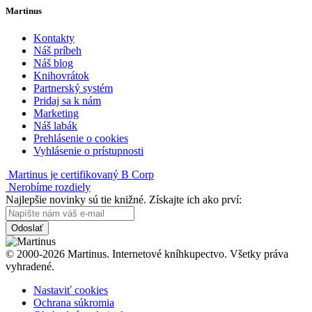
Martinus
Kontakty
Náš príbeh
Náš blog
Knihovrátok
Partnerský systém
Pridaj sa k nám
Marketing
Náš labák
Prehlásenie o cookies
Vyhlásenie o prístupnosti
Martinus je certifikovaný B Corp
Nerobíme rozdiely
Najlepšie novinky sú tie knižné. Získajte ich ako prví:
Odoslať
© 2000-2026 Martinus. Internetové kníhkupectvo. Všetky práva
vyhradené.
Nastaviť cookies
Ochrana súkromia