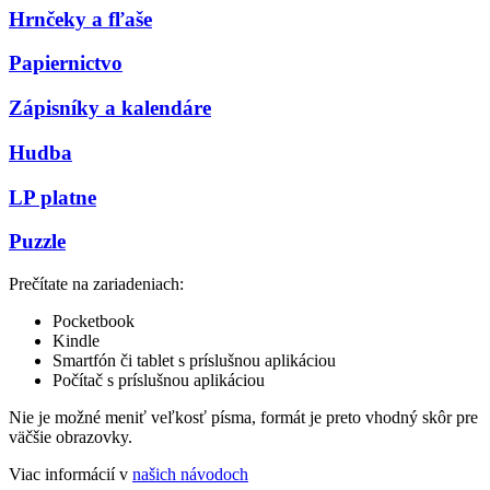
Hrnčeky a fľaše
Papiernictvo
Zápisníky a kalendáre
Hudba
LP platne
Puzzle
Prečítate na zariadeniach:
Pocketbook
Kindle
Smartfón či tablet s príslušnou aplikáciou
Počítač s príslušnou aplikáciou
Nie je možné meniť veľkosť písma, formát je preto vhodný skôr pre
väčšie obrazovky.
Viac informácií v
našich návodoch