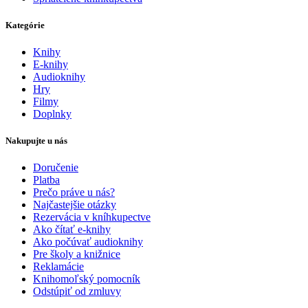
Kategórie
Knihy
E-knihy
Audioknihy
Hry
Filmy
Doplnky
Nakupujte u nás
Doručenie
Platba
Prečo práve u nás?
Najčastejšie otázky
Rezervácia v kníhkupectve
Ako čítať e-knihy
Ako počúvať audioknihy
Pre školy a knižnice
Reklamácie
Knihomoľský pomocník
Odstúpiť od zmluvy