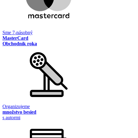
Sme 7-násobný
MasterCard
Obchodník roka
Organizujeme
množstvo besied
s autormi