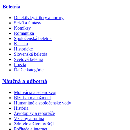
Beletria
Detektívky, trilery a horory
Sci-fi a fantasy
Komiksy
Romantika
Spoločenská beletria
Klasika
Historické
Slovenská beletria
Svetová beletria
Poézia
Ďalšie kategórie
Náučná a odborná
Motivácia a sebarozvoj
Biznis a manažment
Humanitné a spoločenské vedy
História
Životopisy a reportáže
Vzťahy a rodina
Zdravie a životný štýl
Počítače a internet