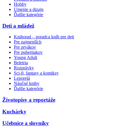
Hobby
Umenie a dizajn
Ďalšie kategórie
Deti a mládež
Knihorad – poradca kníh pre deti
Pre najmenších
Pre prvákov
Pre pubertiakov
Young Adult
Beletria
Rozprávky
Sci-fi, fantasy a komiksy
Leporelá
Náučné knihy
Ďalšie kategórie
Životopisy a reportáže
Kuchárky
Učebnice a slovníky